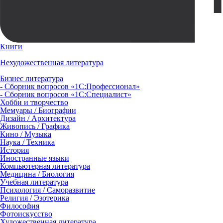
Книги
Нехудожественная литература
Бизнес литература
- Сборник вопросов «1С:Профессионал»
- Сборник вопросов «1С:Специалист»
Хобби и творчество
Мемуары / Биографии
Дизайн / Архитектура
Живопись / Графика
Кино / Музыка
Наука / Техника
История
Иностранные языки
Компьютерная литература
Медицина / Биология
Учебная литература
Психология / Саморазвитие
Религия / Эзотерика
Философия
Фотоискусство
Художественная литература