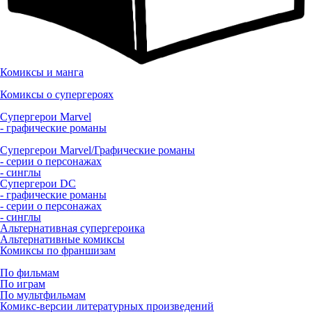
Комиксы и манга
Комиксы о супергероях
Супергерои Marvel
- графические романы
Супергерои Marvel/Графические романы
- серии о персонажах
- синглы
Супергерои DC
- графические романы
- серии о персонажах
- синглы
Альтернативная супергероика
Альтернативные комиксы
Комиксы по франшизам
По фильмам
По играм
По мультфильмам
Комикс-версии литературных произведений