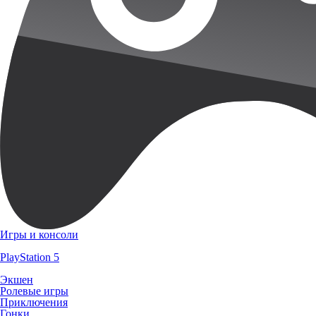
Игры и консоли
PlayStation 5
Экшен
Ролевые игры
Приключения
Гонки