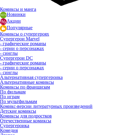
Комиксы и манга
Новинки
Акции
Популярные
Комиксы о супергероях
Супергерои Marvel
- графические романы
- серии о персонажах
- синглы
Супергерои DC
- графические романы
- серии о персонажах
- синглы
Альтернативная супергероика
Альтернативные комиксы
Комиксы по франшизам
По фильмам
По играм
По мультфильмам
Комикс-версии литературных произведений
Детские комиксы
Комиксы для подростков
Отечественные комиксы
Супергероика
Комедия