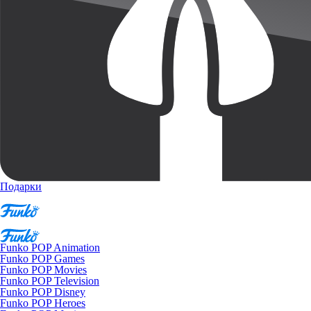
Подарки
Funko POP Animation
Funko POP Games
Funko POP Movies
Funko POP Television
Funko POP Disney
Funko POP Heroes