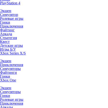
PlayStation 4
Экшен
Симулятор
Ролевые игры
Гонки
Приключения
Файтинг
Аркада
Стратегия
Квест
Детские игры
Игры Б/У
Xbox Series X/S
Экшен
Приключения
Симуляторы
Файтинги
Гонки
Xbox One
Экшен
Симуляторы
Гонки
Ролевые игры
Приключения
Аркады