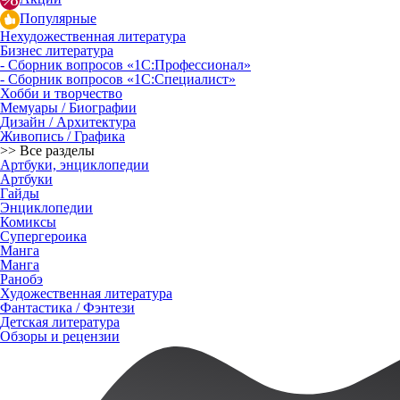
Популярные
Нехудожественная литература
Бизнес литература
- Сборник вопросов «1С:Профессионал»
- Сборник вопросов «1С:Специалист»
Хобби и творчество
Мемуары / Биографии
Дизайн / Архитектура
Живопись / Графика
>> Все разделы
Артбуки, энциклопедии
Артбуки
Гайды
Энциклопедии
Комиксы
Супергероика
Манга
Манга
Ранобэ
Художественная литература
Фантастика / Фэнтези
Детская литература
Обзоры и рецензии