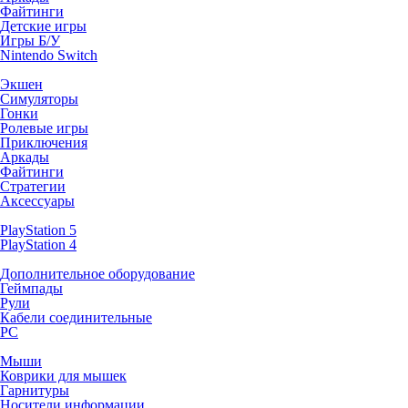
Файтинги
Детские игры
Игры Б/У
Nintendo Switch
Экшен
Симуляторы
Гонки
Ролевые игры
Приключения
Аркады
Файтинги
Стратегии
Аксессуары
PlayStation 5
PlayStation 4
Дополнительное оборудование
Геймпады
Рули
Кабели соединительные
PC
Мыши
Коврики для мышек
Гарнитуры
Носители информации