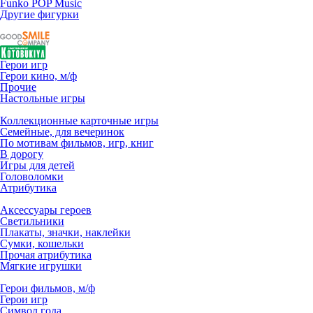
Funko POP Music
Другие фигурки
Герои игр
Герои кино, м/ф
Прочие
Настольные игры
Коллекционные карточные игры
Семейные, для вечеринок
По мотивам фильмов, игр, книг
В дорогу
Игры для детей
Головоломки
Атрибутика
Аксессуары героев
Светильники
Плакаты, значки, наклейки
Сумки, кошельки
Прочая атрибутика
Мягкие игрушки
Герои фильмов, м/ф
Герои игр
Символ года