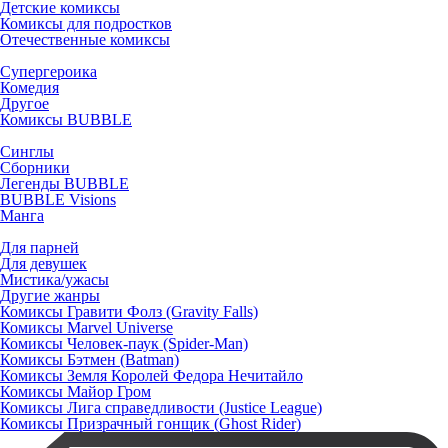
Детские комиксы
Комиксы для подростков
Отечественные комиксы
Супергероика
Комедия
Другое
Комиксы BUBBLE
Синглы
Сборники
Легенды BUBBLE
BUBBLE Visions
Манга
Для парней
Для девушек
Мистика/ужасы
Другие жанры
Комиксы Гравити Фолз (Gravity Falls)
Комиксы Marvel Universe
Комиксы Человек-паук (Spider-Man)
Комиксы Бэтмен (Batman)
Комиксы Земля Королей Федора Нечитайло
Комиксы Майор Гром
Комиксы Лига справедливости (Justice League)
Комиксы Призрачный гонщик (Ghost Rider)