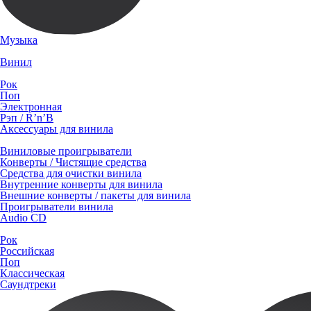
Музыка
Винил
Рок
Поп
Электронная
Рэп / R’n’B
Аксессуары для винила
Виниловые проигрыватели
Конверты / Чистящие средства
Средства для очистки винила
Внутренние конверты для винила
Внешние конверты / пакеты для винила
Проигрыватели винила
Audio CD
Рок
Российская
Поп
Классическая
Саундтреки