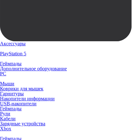
Аксессуары
PlayStation 5
Геймпады
Дополнительное оборудование
PC
Мыши
Коврики для мышек
Гарнитуры
Накопители информации
USB-накопители
Геймпады
Рули
Кабели
Зарядные устройства
Xbox
Геймпады