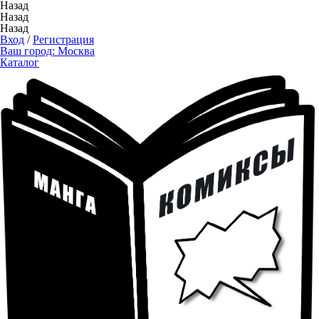
Назад
Назад
Назад
Вход
/
Регистрация
Ваш город:
Москва
Каталог