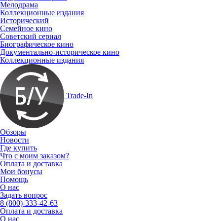
Мелодрама
Коллекционные издания
Исторический
Семейное кино
Советский сериал
Биографическое кино
Документально-историческое кино
Коллекционные издания
Trade-In
Обзоры
Новости
Где купить
Что с моим заказом?
Оплата и доставка
Мои бонусы
Помощь
О нас
Задать вопрос
8 (800)-333-42-63
Оплата и доставка
О нас