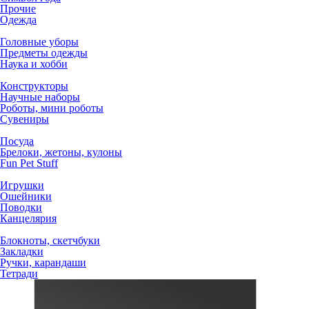
Прочие
Одежда
Головные уборы
Предметы одежды
Наука и хобби
Конструкторы
Научные наборы
Роботы, мини роботы
Сувениры
Посуда
Брелоки, жетоны, кулоны
Fun Pet Stuff
Игрушки
Ошейники
Поводки
Канцелярия
Блокноты, скетчбуки
Закладки
Ручки, карандаши
Тетради