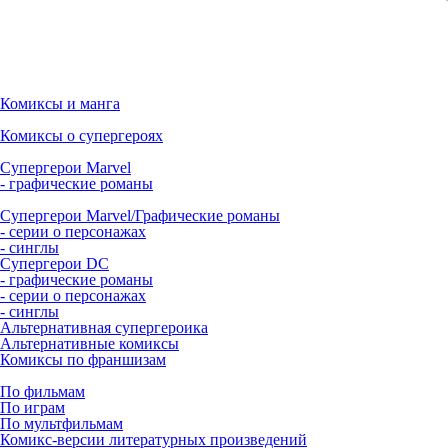
Комиксы и манга
Комиксы о супергероях
Супергерои Marvel
- графические романы
Супергерои Marvel/Графические романы
- серии о персонажах
- синглы
Супергерои DC
- графические романы
- серии о персонажах
- синглы
Альтернативная супергероика
Альтернативные комиксы
Комиксы по франшизам
По фильмам
По играм
По мультфильмам
Комикс-версии литературных произведений