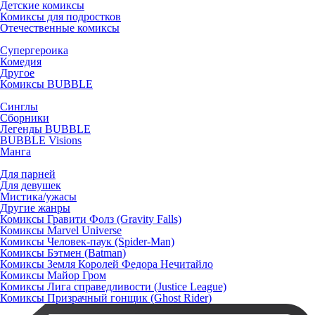
Детские комиксы
Комиксы для подростков
Отечественные комиксы
Супергероика
Комедия
Другое
Комиксы BUBBLE
Синглы
Сборники
Легенды BUBBLE
BUBBLE Visions
Манга
Для парней
Для девушек
Мистика/ужасы
Другие жанры
Комиксы Гравити Фолз (Gravity Falls)
Комиксы Marvel Universe
Комиксы Человек-паук (Spider-Man)
Комиксы Бэтмен (Batman)
Комиксы Земля Королей Федора Нечитайло
Комиксы Майор Гром
Комиксы Лига справедливости (Justice League)
Комиксы Призрачный гонщик (Ghost Rider)