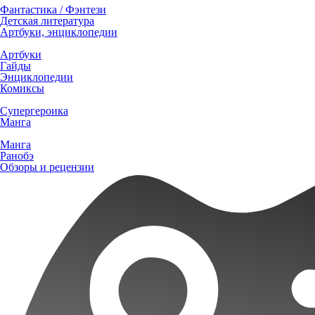
Фантастика / Фэнтези
Детская литература
Артбуки, энциклопедии
Артбуки
Гайды
Энциклопедии
Комиксы
Супергероика
Манга
Манга
Ранобэ
Обзоры и рецензии