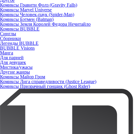
Другое
Комиксы Гравити Фолз (Gravity Falls)
Комиксы Marvel Universe
Комиксы Человек-паук (Spider-Man)
Комиксы Бэтмен (Batman)
Комиксы Земля Королей Федора Нечитайло
Комиксы BUBBLE
Синглы
Сборники
Легенды BUBBLE
BUBBLE Visions
Манга
Для парней
Для девушек
Мистика/ужасы
Другие жанры
Комиксы Майор Гром
Комиксы Лига справедливости (Justice League)
Комиксы Призрачный гонщик (Ghost Rider)