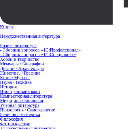
Книги
Нехудожественная литература
Бизнес литература
- Сборник вопросов «1С:Профессионал»
- Сборник вопросов «1С:Специалист»
Хобби и творчество
Мемуары / Биографии
Дизайн / Архитектура
Живопись / Графика
Кино / Музыка
Наука / Техника
История
Иностранные языки
Компьютерная литература
Медицина / Биология
Учебная литература
Психология / Саморазвитие
Религия / Эзотерика
Философия
Фотоискусство
Художественная литература