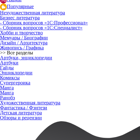
Популярные
Нехудожественная литература
Бизнес литература
- Сборник вопросов «1С:Профессионал»
- Сборник вопросов «1С:Специалист»
Хобби и творчество
Мемуары / Биографии
Дизайн / Архитектура
Живопись / Графика
>> Все разделы
Артбуки, энциклопедии
Артбуки
Гайды
Энциклопедии
Комиксы
Супергероика
Манга
Манга
Ранобэ
Художественная литература
Фантастика / Фэнтези
Детская литература
Обзоры и рецензии