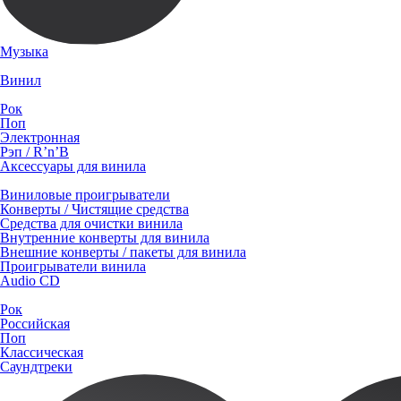
Музыка
Винил
Рок
Поп
Электронная
Рэп / R’n’B
Аксессуары для винила
Виниловые проигрыватели
Конверты / Чистящие средства
Средства для очистки винила
Внутренние конверты для винила
Внешние конверты / пакеты для винила
Проигрыватели винила
Audio CD
Рок
Российская
Поп
Классическая
Саундтреки