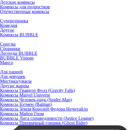
Детские комиксы
Комиксы для подростков
Отечественные комиксы
Супергероика
Комедия
Другое
Комиксы BUBBLE
Синглы
Сборники
Легенды BUBBLE
BUBBLE Visions
Манга
Для парней
Для девушек
Мистика/ужасы
Другие жанры
Комиксы Гравити Фолз (Gravity Falls)
Комиксы Marvel Universe
Комиксы Человек-паук (Spider-Man)
Комиксы Бэтмен (Batman)
Комиксы Земля Королей Федора Нечитайло
Комиксы Майор Гром
Комиксы Лига справедливости (Justice League)
Комиксы Призрачный гонщик (Ghost Rider)