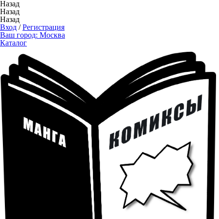
Назад
Назад
Назад
Вход
/
Регистрация
Ваш город:
Москва
Каталог