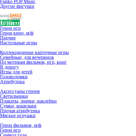
Funko POP Music
Другие фигурки
Герои игр
Герои кино, м/ф
Прочие
Настольные игры
Коллекционные карточные игры
Семейные, для вечеринок
По мотивам фильмов, игр, книг
В дорогу
Игры для детей
Головоломки
Атрибутика
Аксессуары героев
Светильники
Плакаты, значки, наклейки
Сумки, кошельки
Прочая атрибутика
Мягкие игрушки
Герои фильмов, м/ф
Герои игр
Символ года