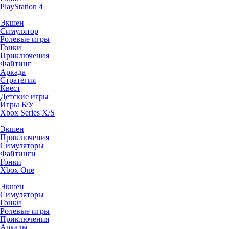
PlayStation 4
Экшен
Симулятор
Ролевые игры
Гонки
Приключения
Файтинг
Аркада
Стратегия
Квест
Детские игры
Игры Б/У
Xbox Series X/S
Экшен
Приключения
Симуляторы
Файтинги
Гонки
Xbox One
Экшен
Симуляторы
Гонки
Ролевые игры
Приключения
Аркады