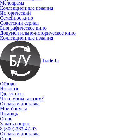
Мелодрама
Коллекционные издания
Исторический
Семейное кино
Советский сериал
Биографическое кино
Документально-историческое кино
Коллекционные издания
Trade-In
Обзоры
Новости
Где купить
Что с моим заказом?
Оплата и доставка
Мои бонусы
Помощь
О нас
Задать вопрос
8 (800)-333-42-63
Оплата и доставка
О нас