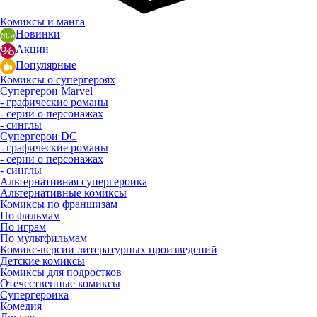
Комиксы и манга
Новинки
Акции
Популярные
Комиксы о супергероях
Супергерои Marvel
- графические романы
- серии о персонажах
- синглы
Супергерои DC
- графические романы
- серии о персонажах
- синглы
Альтернативная супергероика
Альтернативные комиксы
Комиксы по франшизам
По фильмам
По играм
По мультфильмам
Комикс-версии литературных произведений
Детские комиксы
Комиксы для подростков
Отечественные комиксы
Супергероика
Комедия