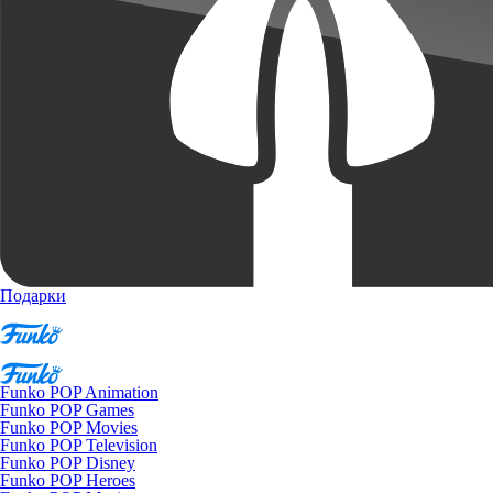
Подарки
Funko POP Animation
Funko POP Games
Funko POP Movies
Funko POP Television
Funko POP Disney
Funko POP Heroes