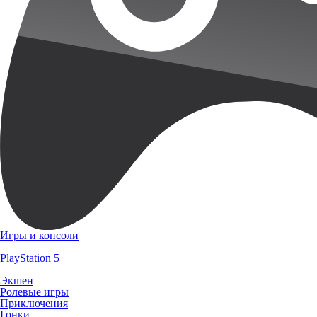
Игры и консоли
PlayStation 5
Экшен
Ролевые игры
Приключения
Гонки