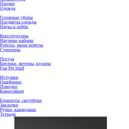
Прочие
Одежда
Головные уборы
Предметы одежды
Наука и хобби
Конструкторы
Научные наборы
Роботы, мини роботы
Сувениры
Посуда
Брелоки, жетоны, кулоны
Fun Pet Stuff
Игрушки
Ошейники
Поводки
Канцелярия
Блокноты, скетчбуки
Закладки
Ручки, карандаши
Тетради