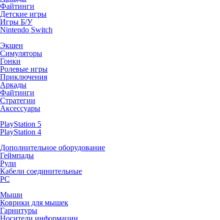
Файтинги
Детские игры
Игры Б/У
Nintendo Switch
Экшен
Симуляторы
Гонки
Ролевые игры
Приключения
Аркады
Файтинги
Стратегии
Аксессуары
PlayStation 5
PlayStation 4
Дополнительное оборудование
Геймпады
Рули
Кабели соединительные
PC
Мыши
Коврики для мышек
Гарнитуры
Носители информации