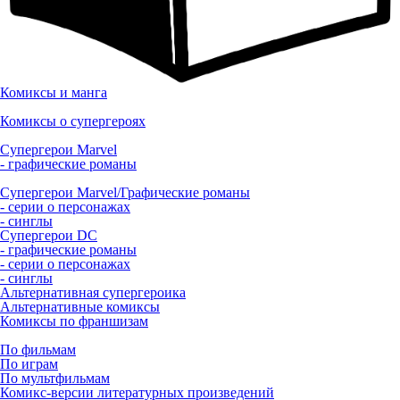
Комиксы и манга
Комиксы о супергероях
Супергерои Marvel
- графические романы
Супергерои Marvel/Графические романы
- серии о персонажах
- синглы
Супергерои DC
- графические романы
- серии о персонажах
- синглы
Альтернативная супергероика
Альтернативные комиксы
Комиксы по франшизам
По фильмам
По играм
По мультфильмам
Комикс-версии литературных произведений