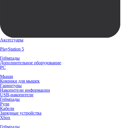
Аксессуары
PlayStation 5
Геймпады
Дополнительное оборудование
PC
Мыши
Коврики для мышек
Гарнитуры
Накопители информации
USB-накопители
Геймпады
Рули
Кабели
Зарядные устройства
Xbox
Геймпады