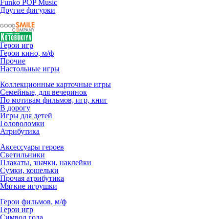
Funko POP Music
Другие фигурки
Герои игр
Герои кино, м/ф
Прочие
Настольные игры
Коллекционные карточные игры
Семейные, для вечеринок
По мотивам фильмов, игр, книг
В дорогу
Игры для детей
Головоломки
Атрибутика
Аксессуары героев
Светильники
Плакаты, значки, наклейки
Сумки, кошельки
Прочая атрибутика
Мягкие игрушки
Герои фильмов, м/ф
Герои игр
Символ года