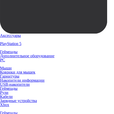
Аксессуары
PlayStation 5
Геймпады
Дополнительное оборудование
PC
Мыши
Коврики для мышек
Гарнитуры
Накопители информации
USB-накопители
Геймпады
Рули
Кабели
Зарядные устройства
Xbox
Геймпады