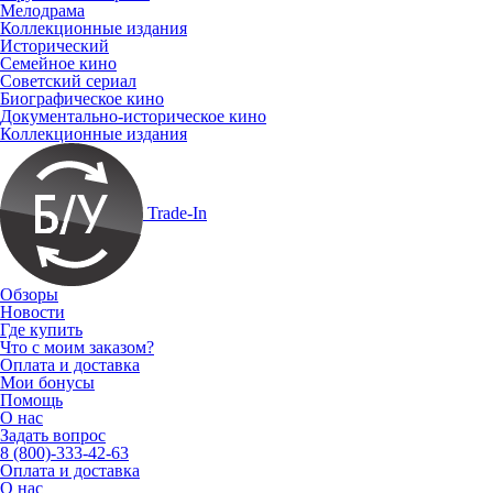
Мелодрама
Коллекционные издания
Исторический
Семейное кино
Советский сериал
Биографическое кино
Документально-историческое кино
Коллекционные издания
Trade-In
Обзоры
Новости
Где купить
Что с моим заказом?
Оплата и доставка
Мои бонусы
Помощь
О нас
Задать вопрос
8 (800)-333-42-63
Оплата и доставка
О нас