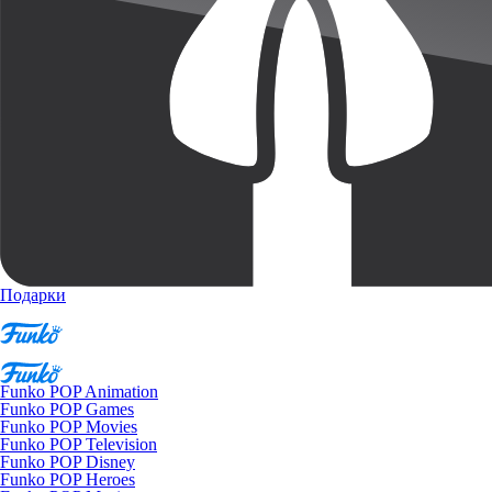
Подарки
Funko POP Animation
Funko POP Games
Funko POP Movies
Funko POP Television
Funko POP Disney
Funko POP Heroes