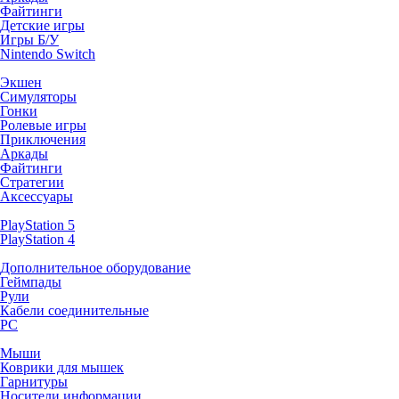
Файтинги
Детские игры
Игры Б/У
Nintendo Switch
Экшен
Симуляторы
Гонки
Ролевые игры
Приключения
Аркады
Файтинги
Стратегии
Аксессуары
PlayStation 5
PlayStation 4
Дополнительное оборудование
Геймпады
Рули
Кабели соединительные
PC
Мыши
Коврики для мышек
Гарнитуры
Носители информации