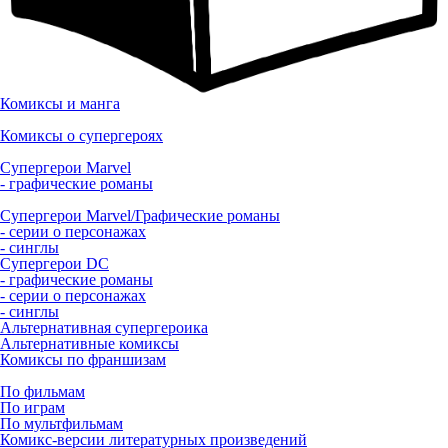
Комиксы и манга
Комиксы о супергероях
Супергерои Marvel
- графические романы
Супергерои Marvel/Графические романы
- серии о персонажах
- синглы
Супергерои DC
- графические романы
- серии о персонажах
- синглы
Альтернативная супергероика
Альтернативные комиксы
Комиксы по франшизам
По фильмам
По играм
По мультфильмам
Комикс-версии литературных произведений