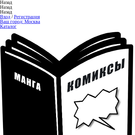
Назад
Назад
Назад
Вход
/
Регистрация
Ваш город:
Москва
Каталог