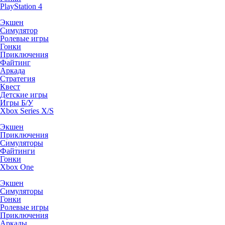
PlayStation 4
Экшен
Симулятор
Ролевые игры
Гонки
Приключения
Файтинг
Аркада
Стратегия
Квест
Детские игры
Игры Б/У
Xbox Series X/S
Экшен
Приключения
Симуляторы
Файтинги
Гонки
Xbox One
Экшен
Симуляторы
Гонки
Ролевые игры
Приключения
Аркады