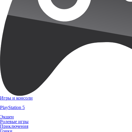
Игры и консоли
PlayStation 5
Экшен
Ролевые игры
Приключения
Гонки