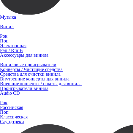
Музыка
Винил
Рок
Поп
Электронная
Рэп / R’n’B
Аксессуары для винила
Виниловые проигрыватели
Конверты / Чистящие средства
Средства для очистки винила
Внутренние конверты для винила
Внешние конверты / пакеты для винила
Проигрыватели винила
Audio CD
Рок
Российская
Поп
Классическая
Саундтреки