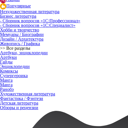
Популярные
Нехудожественная литература
Бизнес литература
- Сборник вопросов «1С:Профессионал»
- Сборник вопросов «1С:Специалист»
Хобби и творчество
Мемуары / Биографии
Дизайн / Архитектура
Живопись / Графика
>> Все разделы
Артбуки, энциклопедии
Артбуки
Гайды
Энциклопедии
Комиксы
Супергероика
Манга
Манга
Ранобэ
Художественная литература
Фантастика / Фэнтези
Детская литература
Обзоры и рецензии