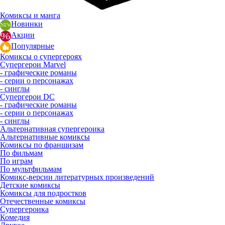
Комиксы и манга
Новинки
Акции
Популярные
Комиксы о супергероях
Супергерои Marvel
- графические романы
- серии о персонажах
- синглы
Супергерои DC
- графические романы
- серии о персонажах
- синглы
Альтернативная супергероика
Альтернативные комиксы
Комиксы по франшизам
По фильмам
По играм
По мультфильмам
Комикс-версии литературных произведений
Детские комиксы
Комиксы для подростков
Отечественные комиксы
Супергероика
Комедия