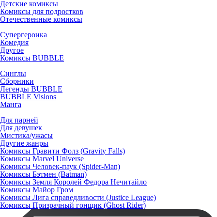
Детские комиксы
Комиксы для подростков
Отечественные комиксы
Супергероика
Комедия
Другое
Комиксы BUBBLE
Синглы
Сборники
Легенды BUBBLE
BUBBLE Visions
Манга
Для парней
Для девушек
Мистика/ужасы
Другие жанры
Комиксы Гравити Фолз (Gravity Falls)
Комиксы Marvel Universe
Комиксы Человек-паук (Spider-Man)
Комиксы Бэтмен (Batman)
Комиксы Земля Королей Федора Нечитайло
Комиксы Майор Гром
Комиксы Лига справедливости (Justice League)
Комиксы Призрачный гонщик (Ghost Rider)