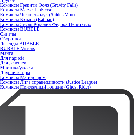
Другое
Комиксы Гравити Фолз (Gravity Falls)
Комиксы Marvel Universe
Комиксы Человек-паук (Spider-Man)
Комиксы Бэтмен (Batman)
Комиксы Земля Королей Федора Нечитайло
Комиксы BUBBLE
Синглы
Сборники
Легенды BUBBLE
BUBBLE Visions
Манга
Для парней
Для девушек
Мистика/ужасы
Другие жанры
Комиксы Майор Гром
Комиксы Лига справедливости (Justice League)
Комиксы Призрачный гонщик (Ghost Rider)