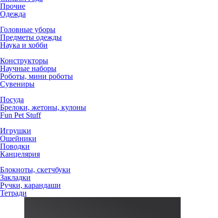
Прочие
Одежда
Головные уборы
Предметы одежды
Наука и хобби
Конструкторы
Научные наборы
Роботы, мини роботы
Сувениры
Посуда
Брелоки, жетоны, кулоны
Fun Pet Stuff
Игрушки
Ошейники
Поводки
Канцелярия
Блокноты, скетчбуки
Закладки
Ручки, карандаши
Тетради