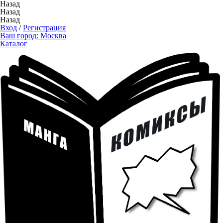
Назад
Назад
Назад
Вход
/
Регистрация
Ваш город:
Москва
Каталог