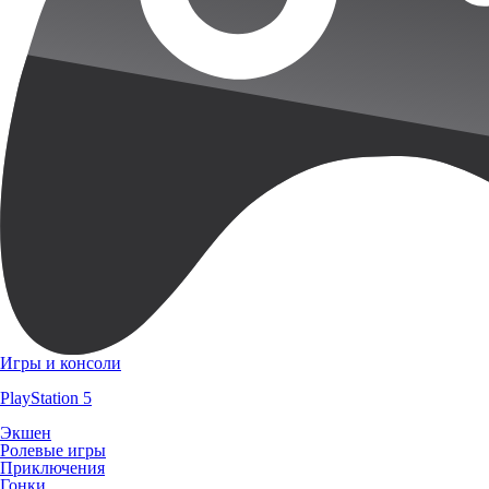
Игры и консоли
PlayStation 5
Экшен
Ролевые игры
Приключения
Гонки