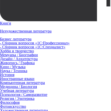
Книги
Нехудожественная литература
Бизнес литература
- Сборник вопросов «1С:Профессионал»
- Сборник вопросов «1С:Специалист»
Хобби и творчество
Мемуары / Биографии
Дизайн / Архитектура
Живопись / Графика
Кино / Музыка
Наука / Техника
История
Иностранные языки
Компьютерная литература
Медицина / Биология
Учебная литература
Психология / Саморазвитие
Религия / Эзотерика
Философия
Фотоискусство
Художественная литература