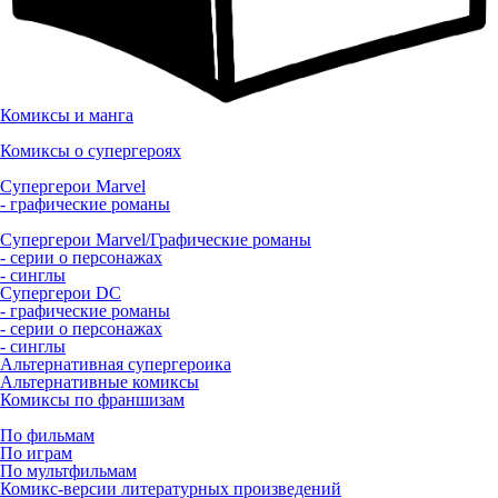
Комиксы и манга
Комиксы о супергероях
Супергерои Marvel
- графические романы
Супергерои Marvel/Графические романы
- серии о персонажах
- синглы
Супергерои DC
- графические романы
- серии о персонажах
- синглы
Альтернативная супергероика
Альтернативные комиксы
Комиксы по франшизам
По фильмам
По играм
По мультфильмам
Комикс-версии литературных произведений