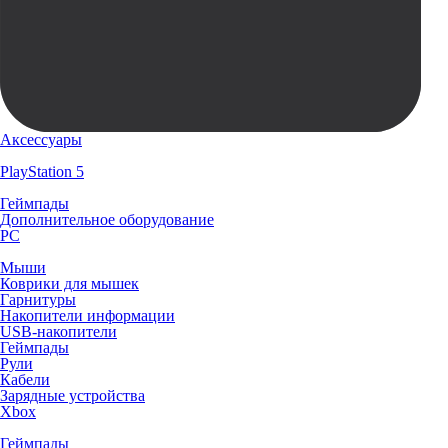
Аксессуары
PlayStation 5
Геймпады
Дополнительное оборудование
PC
Мыши
Коврики для мышек
Гарнитуры
Накопители информации
USB-накопители
Геймпады
Рули
Кабели
Зарядные устройства
Xbox
Геймпады