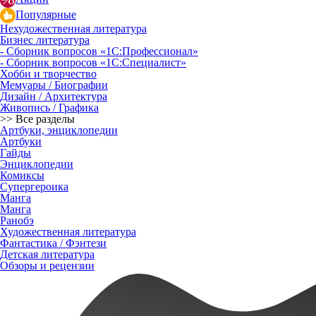
Популярные
Нехудожественная литература
Бизнес литература
- Сборник вопросов «1С:Профессионал»
- Сборник вопросов «1С:Специалист»
Хобби и творчество
Мемуары / Биографии
Дизайн / Архитектура
Живопись / Графика
>> Все разделы
Артбуки, энциклопедии
Артбуки
Гайды
Энциклопедии
Комиксы
Супергероика
Манга
Манга
Ранобэ
Художественная литература
Фантастика / Фэнтези
Детская литература
Обзоры и рецензии