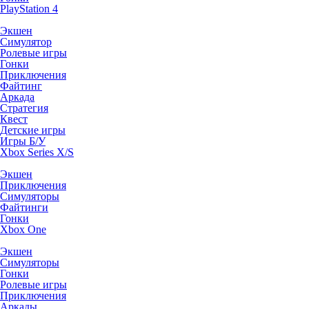
PlayStation 4
Экшен
Симулятор
Ролевые игры
Гонки
Приключения
Файтинг
Аркада
Стратегия
Квест
Детские игры
Игры Б/У
Xbox Series X/S
Экшен
Приключения
Симуляторы
Файтинги
Гонки
Xbox One
Экшен
Симуляторы
Гонки
Ролевые игры
Приключения
Аркады