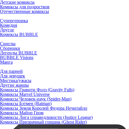
Детские комиксы
Комиксы для подростков
Отечественные комиксы
Супергероика
Комедия
Другое
Комиксы BUBBLE
Синглы
Сборники
Легенды BUBBLE
BUBBLE Visions
Манга
Для парней
Для девушек
Мистика/ужасы
Другие жанры
Комиксы Гравити Фолз (Gravity Falls)
Комиксы Marvel Universe
Комиксы Человек-паук (Spider-Man)
Комиксы Бэтмен (Batman)
Комиксы Земля Королей Федора Нечитайло
Комиксы Майор Гром
Комиксы Лига справедливости (Justice League)
Комиксы Призрачный гонщик (Ghost Rider)