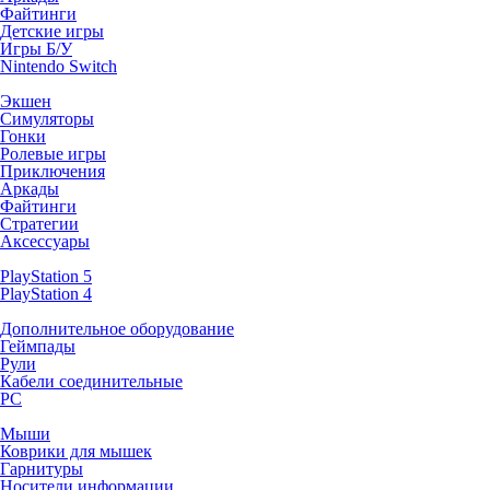
Файтинги
Детские игры
Игры Б/У
Nintendo Switch
Экшен
Симуляторы
Гонки
Ролевые игры
Приключения
Аркады
Файтинги
Стратегии
Аксессуары
PlayStation 5
PlayStation 4
Дополнительное оборудование
Геймпады
Рули
Кабели соединительные
PC
Мыши
Коврики для мышек
Гарнитуры
Носители информации