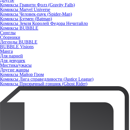
Другое
Комиксы Гравити Фолз (Gravity Falls)
Комиксы Marvel Universe
Комиксы Человек-паук (Spider-Man)
Комиксы Бэтмен (Batman)
Комиксы Земля Королей Федора Нечитайло
Комиксы BUBBLE
Синглы
Сборники
Легенды BUBBLE
BUBBLE Visions
Манга
Для парней
Для девушек
Мистика/ужасы
Другие жанры
Комиксы Майор Гром
Комиксы Лига справедливости (Justice League)
Комиксы Призрачный гонщик (Ghost Rider)