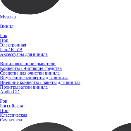
Музыка
Винил
Рок
Поп
Электронная
Рэп / R’n’B
Аксессуары для винила
Виниловые проигрыватели
Конверты / Чистящие средства
Средства для очистки винила
Внутренние конверты для винила
Внешние конверты / пакеты для винила
Проигрыватели винила
Audio CD
Рок
Российская
Поп
Классическая
Саундтреки