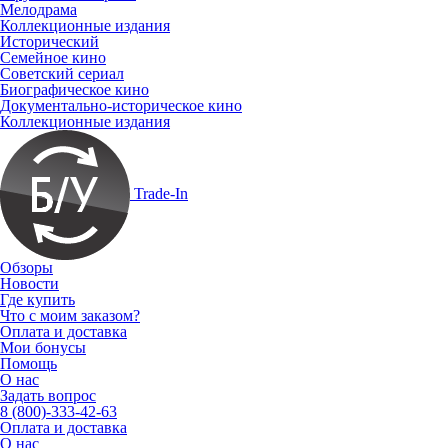
Мелодрама
Коллекционные издания
Исторический
Семейное кино
Советский сериал
Биографическое кино
Документально-историческое кино
Коллекционные издания
Trade-In
Обзоры
Новости
Где купить
Что с моим заказом?
Оплата и доставка
Мои бонусы
Помощь
О нас
Задать вопрос
8 (800)-333-42-63
Оплата и доставка
О нас