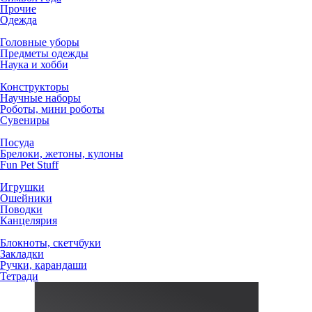
Прочие
Одежда
Головные уборы
Предметы одежды
Наука и хобби
Конструкторы
Научные наборы
Роботы, мини роботы
Сувениры
Посуда
Брелоки, жетоны, кулоны
Fun Pet Stuff
Игрушки
Ошейники
Поводки
Канцелярия
Блокноты, скетчбуки
Закладки
Ручки, карандаши
Тетради