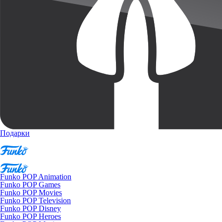
Подарки
Funko POP Animation
Funko POP Games
Funko POP Movies
Funko POP Television
Funko POP Disney
Funko POP Heroes