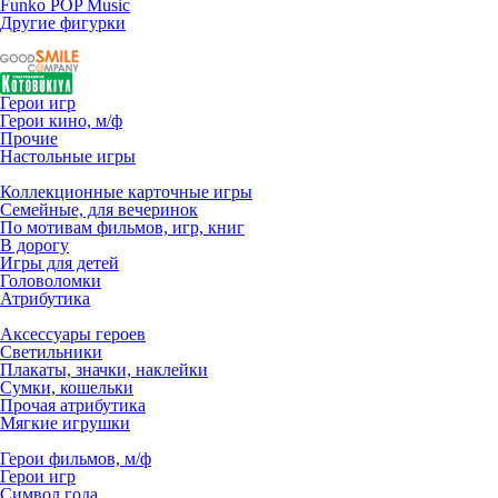
Funko POP Music
Другие фигурки
Герои игр
Герои кино, м/ф
Прочие
Настольные игры
Коллекционные карточные игры
Семейные, для вечеринок
По мотивам фильмов, игр, книг
В дорогу
Игры для детей
Головоломки
Атрибутика
Аксессуары героев
Светильники
Плакаты, значки, наклейки
Сумки, кошельки
Прочая атрибутика
Мягкие игрушки
Герои фильмов, м/ф
Герои игр
Символ года