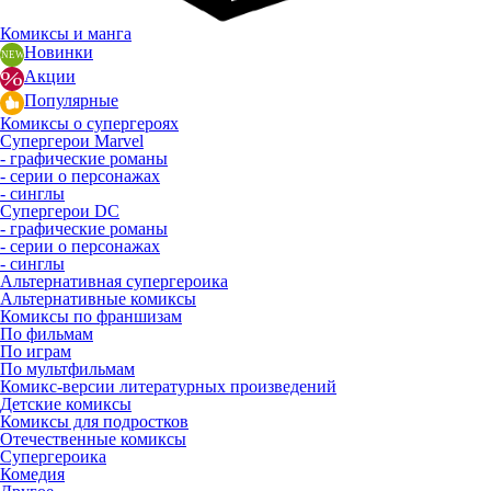
Комиксы и манга
Новинки
Акции
Популярные
Комиксы о супергероях
Супергерои Marvel
- графические романы
- серии о персонажах
- синглы
Супергерои DC
- графические романы
- серии о персонажах
- синглы
Альтернативная супергероика
Альтернативные комиксы
Комиксы по франшизам
По фильмам
По играм
По мультфильмам
Комикс-версии литературных произведений
Детские комиксы
Комиксы для подростков
Отечественные комиксы
Супергероика
Комедия