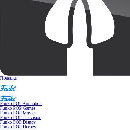
Подарки
Funko POP Animation
Funko POP Games
Funko POP Movies
Funko POP Television
Funko POP Disney
Funko POP Heroes