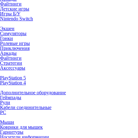
Файтинги
Детские игры
Игры Б/У
Nintendo Switch
Экшен
Симуляторы
Гонки
Ролевые игры
Приключения
Аркады
Файтинги
Стратегии
Аксессуары
PlayStation 5
PlayStation 4
Дополнительное оборудование
Геймпады
Рули
Кабели соединительные
PC
Мыши
Коврики для мышек
Гарнитуры
Носители информации