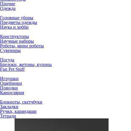
Прочие
Одежда
Головные уборы
Предметы одежды
Наука и хобби
Конструкторы
Научные наборы
Роботы, мини роботы
Сувениры
Посуда
Брелоки, жетоны, кулоны
Fun Pet Stuff
Игрушки
Ошейники
Поводки
Канцелярия
Блокноты, скетчбуки
Закладки
Ручки, карандаши
Тетради