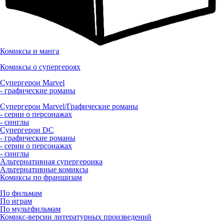
Комиксы и манга
Комиксы о супергероях
Супергерои Marvel
- графические романы
Супергерои Marvel/Графические романы
- серии о персонажах
- синглы
Супергерои DC
- графические романы
- серии о персонажах
- синглы
Альтернативная супергероика
Альтернативные комиксы
Комиксы по франшизам
По фильмам
По играм
По мультфильмам
Комикс-версии литературных произведений