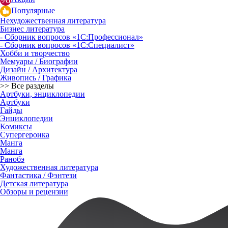
Популярные
Нехудожественная литература
Бизнес литература
- Сборник вопросов «1С:Профессионал»
- Сборник вопросов «1С:Специалист»
Хобби и творчество
Мемуары / Биографии
Дизайн / Архитектура
Живопись / Графика
>> Все разделы
Артбуки, энциклопедии
Артбуки
Гайды
Энциклопедии
Комиксы
Супергероика
Манга
Манга
Ранобэ
Художественная литература
Фантастика / Фэнтези
Детская литература
Обзоры и рецензии