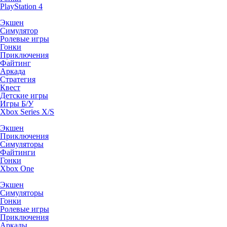
PlayStation 4
Экшен
Симулятор
Ролевые игры
Гонки
Приключения
Файтинг
Аркада
Стратегия
Квест
Детские игры
Игры Б/У
Xbox Series X/S
Экшен
Приключения
Симуляторы
Файтинги
Гонки
Xbox One
Экшен
Симуляторы
Гонки
Ролевые игры
Приключения
Аркады