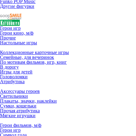
Funko POP Music
Другие фигурки
Герои игр
Герои кино, м/ф
Прочие
Настольные игры
Коллекционные карточные игры
Семейные, для вечеринок
По мотивам фильмов, игр, книг
В дорогу
Игры для детей
Головоломки
Атрибутика
Аксессуары героев
Светильники
Плакаты, значки, наклейки
Сумки, кошельки
Прочая атрибутика
Мягкие игрушки
Герои фильмов, м/ф
Герои игр
Символ года