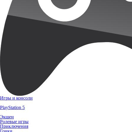
Игры и консоли
PlayStation 5
Экшен
Ролевые игры
Приключения
Гонки