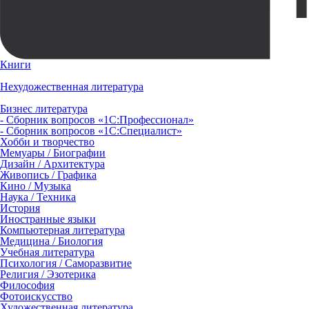
Книги
Нехудожественная литература
Бизнес литература
- Сборник вопросов «1С:Профессионал»
- Сборник вопросов «1С:Специалист»
Хобби и творчество
Мемуары / Биографии
Дизайн / Архитектура
Живопись / Графика
Кино / Музыка
Наука / Техника
История
Иностранные языки
Компьютерная литература
Медицина / Биология
Учебная литература
Психология / Саморазвитие
Религия / Эзотерика
Философия
Фотоискусство
Художественная литература