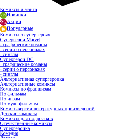
Комиксы и манга
Новинки
Акции
Популярные
Комиксы о супергероях
Супергерои Marvel
- графические романы
- серии о персонажах
- синглы
Супергерои DC
- графические романы
- серии о персонажах
- синглы
Альтернативная супергероика
Альтернативные комиксы
Комиксы по франшизам
По фильмам
По играм
По мультфильмам
Комикс-версии литературных произведений
Детские комиксы
Комиксы для подростков
Отечественные комиксы
Супергероика
Комедия