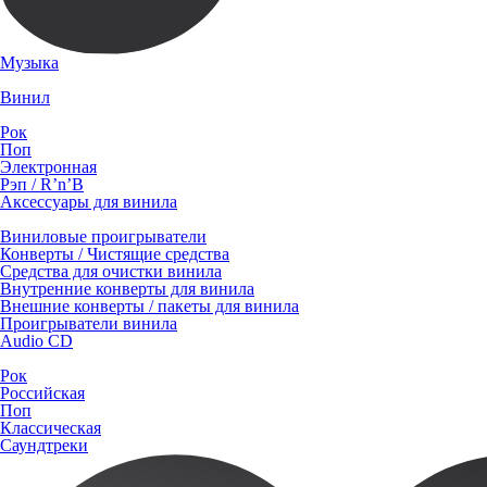
Музыка
Винил
Рок
Поп
Электронная
Рэп / R’n’B
Аксессуары для винила
Виниловые проигрыватели
Конверты / Чистящие средства
Средства для очистки винила
Внутренние конверты для винила
Внешние конверты / пакеты для винила
Проигрыватели винила
Audio CD
Рок
Российская
Поп
Классическая
Саундтреки