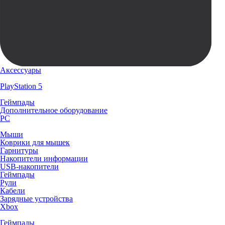
Аксессуары
PlayStation 5
Геймпады
Дополнительное оборудование
PC
Мыши
Коврики для мышек
Гарнитуры
Накопители информации
USB-накопители
Геймпады
Рули
Кабели
Зарядные устройства
Xbox
Геймпады