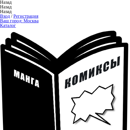
Назад
Назад
Назад
Вход
/
Регистрация
Ваш город:
Москва
Каталог