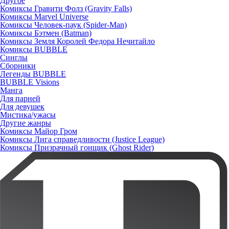
Другое
Комиксы Гравити Фолз (Gravity Falls)
Комиксы Marvel Universe
Комиксы Человек-паук (Spider-Man)
Комиксы Бэтмен (Batman)
Комиксы Земля Королей Федора Нечитайло
Комиксы BUBBLE
Синглы
Сборники
Легенды BUBBLE
BUBBLE Visions
Манга
Для парней
Для девушек
Мистика/ужасы
Другие жанры
Комиксы Майор Гром
Комиксы Лига справедливости (Justice League)
Комиксы Призрачный гонщик (Ghost Rider)