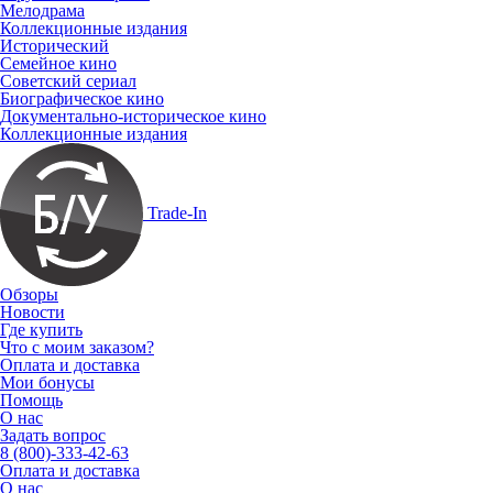
Мелодрама
Коллекционные издания
Исторический
Семейное кино
Советский сериал
Биографическое кино
Документально-историческое кино
Коллекционные издания
Trade-In
Обзоры
Новости
Где купить
Что с моим заказом?
Оплата и доставка
Мои бонусы
Помощь
О нас
Задать вопрос
8 (800)-333-42-63
Оплата и доставка
О нас