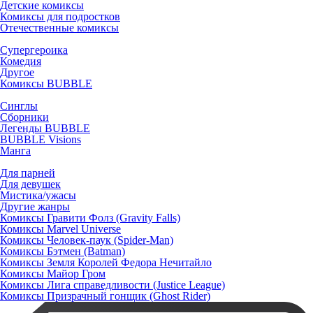
Детские комиксы
Комиксы для подростков
Отечественные комиксы
Супергероика
Комедия
Другое
Комиксы BUBBLE
Синглы
Сборники
Легенды BUBBLE
BUBBLE Visions
Манга
Для парней
Для девушек
Мистика/ужасы
Другие жанры
Комиксы Гравити Фолз (Gravity Falls)
Комиксы Marvel Universe
Комиксы Человек-паук (Spider-Man)
Комиксы Бэтмен (Batman)
Комиксы Земля Королей Федора Нечитайло
Комиксы Майор Гром
Комиксы Лига справедливости (Justice League)
Комиксы Призрачный гонщик (Ghost Rider)