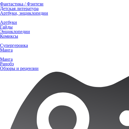
Фантастика / Фэнтези
Детская литература
Артбуки, энциклопедии
Артбуки
Гайды
Энциклопедии
Комиксы
Супергероика
Манга
Манга
Ранобэ
Обзоры и рецензии