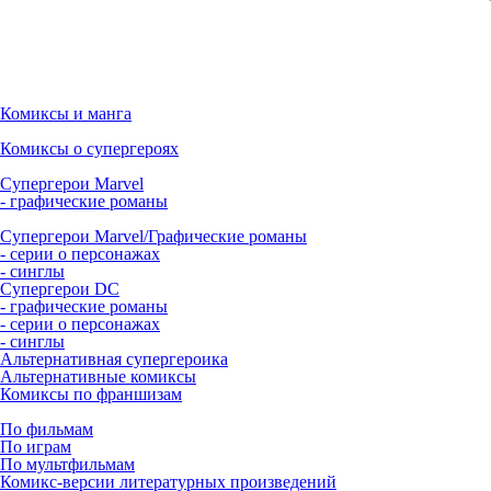
Комиксы и манга
Комиксы о супергероях
Супергерои Marvel
- графические романы
Супергерои Marvel/Графические романы
- серии о персонажах
- синглы
Супергерои DC
- графические романы
- серии о персонажах
- синглы
Альтернативная супергероика
Альтернативные комиксы
Комиксы по франшизам
По фильмам
По играм
По мультфильмам
Комикс-версии литературных произведений