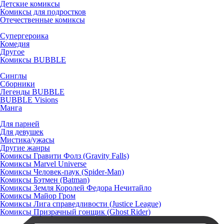
Детские комиксы
Комиксы для подростков
Отечественные комиксы
Супергероика
Комедия
Другое
Комиксы BUBBLE
Синглы
Сборники
Легенды BUBBLE
BUBBLE Visions
Манга
Для парней
Для девушек
Мистика/ужасы
Другие жанры
Комиксы Гравити Фолз (Gravity Falls)
Комиксы Marvel Universe
Комиксы Человек-паук (Spider-Man)
Комиксы Бэтмен (Batman)
Комиксы Земля Королей Федора Нечитайло
Комиксы Майор Гром
Комиксы Лига справедливости (Justice League)
Комиксы Призрачный гонщик (Ghost Rider)