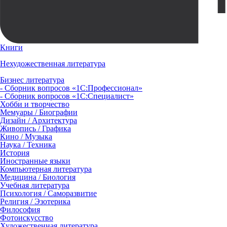
Книги
Нехудожественная литература
Бизнес литература
- Сборник вопросов «1С:Профессионал»
- Сборник вопросов «1С:Специалист»
Хобби и творчество
Мемуары / Биографии
Дизайн / Архитектура
Живопись / Графика
Кино / Музыка
Наука / Техника
История
Иностранные языки
Компьютерная литература
Медицина / Биология
Учебная литература
Психология / Саморазвитие
Религия / Эзотерика
Философия
Фотоискусство
Художественная литература