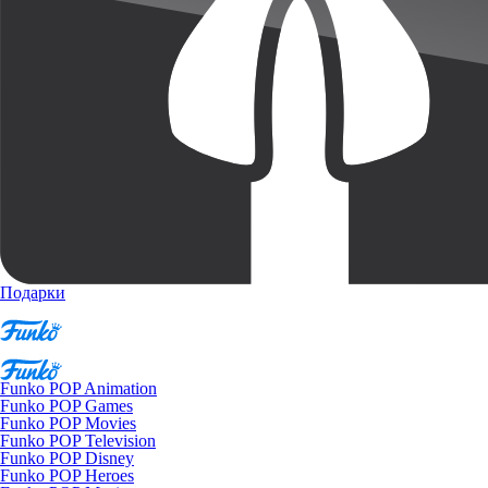
Подарки
Funko POP Animation
Funko POP Games
Funko POP Movies
Funko POP Television
Funko POP Disney
Funko POP Heroes