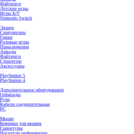
Файтинги
Детские игры
Игры Б/У
Nintendo Switch
Экшен
Симуляторы
Гонки
Ролевые игры
Приключения
Аркады
Файтинги
Стратегии
Аксессуары
PlayStation 5
PlayStation 4
Дополнительное оборудование
Геймпады
Рули
Кабели соединительные
PC
Мыши
Коврики для мышек
Гарнитуры
Носители информации