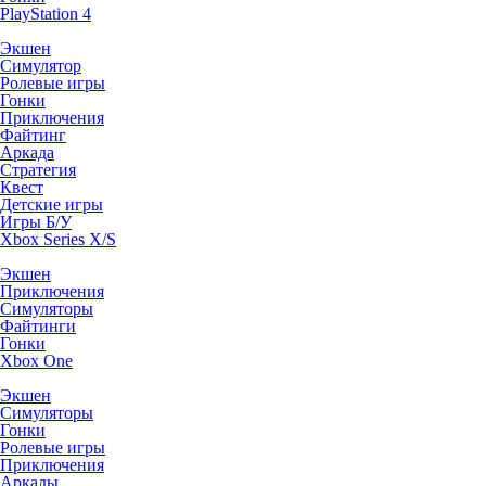
PlayStation 4
Экшен
Симулятор
Ролевые игры
Гонки
Приключения
Файтинг
Аркада
Стратегия
Квест
Детские игры
Игры Б/У
Xbox Series X/S
Экшен
Приключения
Симуляторы
Файтинги
Гонки
Xbox One
Экшен
Симуляторы
Гонки
Ролевые игры
Приключения
Аркады