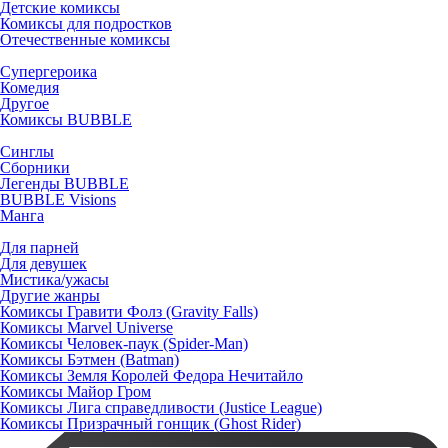
Детские комиксы
Комиксы для подростков
Отечественные комиксы
Супергероика
Комедия
Другое
Комиксы BUBBLE
Синглы
Сборники
Легенды BUBBLE
BUBBLE Visions
Манга
Для парней
Для девушек
Мистика/ужасы
Другие жанры
Комиксы Гравити Фолз (Gravity Falls)
Комиксы Marvel Universe
Комиксы Человек-паук (Spider-Man)
Комиксы Бэтмен (Batman)
Комиксы Земля Королей Федора Нечитайло
Комиксы Майор Гром
Комиксы Лига справедливости (Justice League)
Комиксы Призрачный гонщик (Ghost Rider)