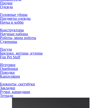
Прочие
Одежда
Головные уборы
Предметы одежды
Наука и хобби
Конструкторы
Научные наборы
Роботы, мини роботы
Сувениры
Посуда
Брелоки, жетоны, кулоны
Fun Pet Stuff
Игрушки
Ошейники
Поводки
Канцелярия
Блокноты, скетчбуки
Закладки
Ручки, карандаши
Тетради