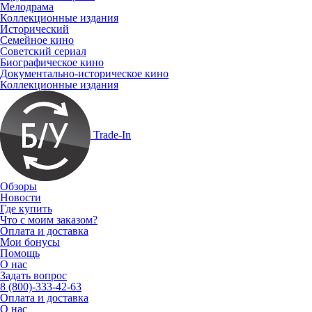
Мелодрама
Коллекционные издания
Исторический
Семейное кино
Советский сериал
Биографическое кино
Документально-историческое кино
Коллекционные издания
Trade-In
Обзоры
Новости
Где купить
Что с моим заказом?
Оплата и доставка
Мои бонусы
Помощь
О нас
Задать вопрос
8 (800)-333-42-63
Оплата и доставка
О нас