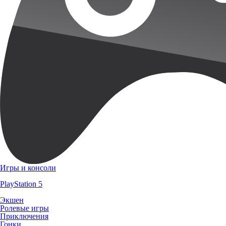
Игры и консоли
PlayStation 5
Экшен
Ролевые игры
Приключения
Гонки