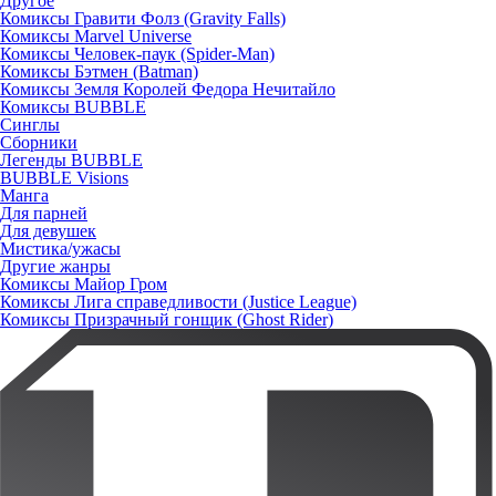
Другое
Комиксы Гравити Фолз (Gravity Falls)
Комиксы Marvel Universe
Комиксы Человек-паук (Spider-Man)
Комиксы Бэтмен (Batman)
Комиксы Земля Королей Федора Нечитайло
Комиксы BUBBLE
Синглы
Сборники
Легенды BUBBLE
BUBBLE Visions
Манга
Для парней
Для девушек
Мистика/ужасы
Другие жанры
Комиксы Майор Гром
Комиксы Лига справедливости (Justice League)
Комиксы Призрачный гонщик (Ghost Rider)