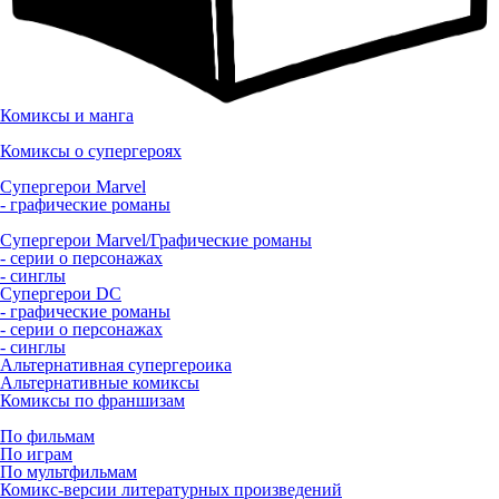
Комиксы и манга
Комиксы о супергероях
Супергерои Marvel
- графические романы
Супергерои Marvel/Графические романы
- серии о персонажах
- синглы
Супергерои DC
- графические романы
- серии о персонажах
- синглы
Альтернативная супергероика
Альтернативные комиксы
Комиксы по франшизам
По фильмам
По играм
По мультфильмам
Комикс-версии литературных произведений