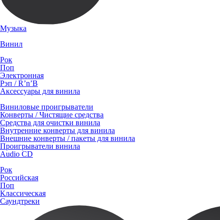
Музыка
Винил
Рок
Поп
Электронная
Рэп / R’n’B
Аксессуары для винила
Виниловые проигрыватели
Конверты / Чистящие средства
Средства для очистки винила
Внутренние конверты для винила
Внешние конверты / пакеты для винила
Проигрыватели винила
Audio CD
Рок
Российская
Поп
Классическая
Саундтреки