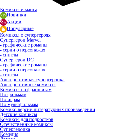
Комиксы и манга
Новинки
Акции
Популярные
Комиксы о супергероях
Супергерои Marvel
- графические романы
- серии о персонажах
- синглы
Супергерои DC
- графические романы
- серии о персонажах
- синглы
Альтернативная супергероика
Альтернативные комиксы
Комиксы по франшизам
По фильмам
По играм
По мультфильмам
Комикс-версии литературных произведений
Детские комиксы
Комиксы для подростков
Отечественные комиксы
Супергероика
Комедия