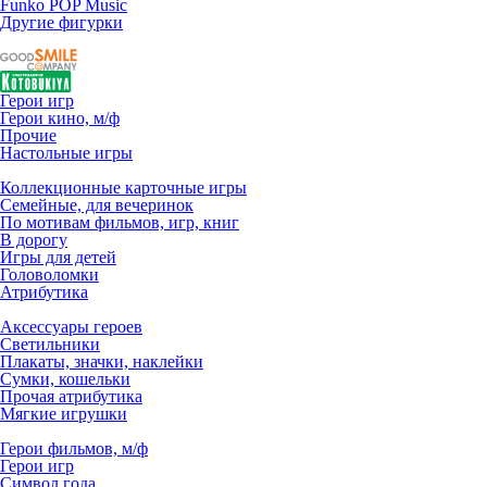
Funko POP Music
Другие фигурки
Герои игр
Герои кино, м/ф
Прочие
Настольные игры
Коллекционные карточные игры
Семейные, для вечеринок
По мотивам фильмов, игр, книг
В дорогу
Игры для детей
Головоломки
Атрибутика
Аксессуары героев
Светильники
Плакаты, значки, наклейки
Сумки, кошельки
Прочая атрибутика
Мягкие игрушки
Герои фильмов, м/ф
Герои игр
Символ года