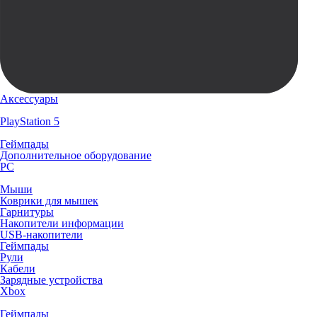
Аксессуары
PlayStation 5
Геймпады
Дополнительное оборудование
PC
Мыши
Коврики для мышек
Гарнитуры
Накопители информации
USB-накопители
Геймпады
Рули
Кабели
Зарядные устройства
Xbox
Геймпады