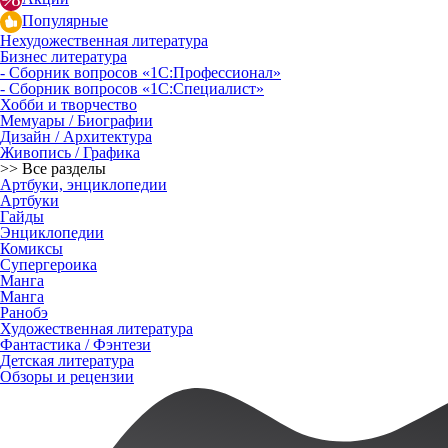
Популярные
Нехудожественная литература
Бизнес литература
- Сборник вопросов «1С:Профессионал»
- Сборник вопросов «1С:Специалист»
Хобби и творчество
Мемуары / Биографии
Дизайн / Архитектура
Живопись / Графика
>> Все разделы
Артбуки, энциклопедии
Артбуки
Гайды
Энциклопедии
Комиксы
Супергероика
Манга
Манга
Ранобэ
Художественная литература
Фантастика / Фэнтези
Детская литература
Обзоры и рецензии