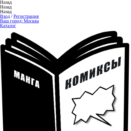
Назад
Назад
Назад
Вход
/
Регистрация
Ваш город:
Москва
Каталог