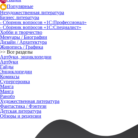
Популярные
Нехудожественная литература
Бизнес литература
- Сборник вопросов «1С:Профессионал»
- Сборник вопросов «1С:Специалист»
Хобби и творчество
Мемуары / Биографии
Дизайн / Архитектура
Живопись / Графика
>> Все разделы
Артбуки, энциклопедии
Артбуки
Гайды
Энциклопедии
Комиксы
Супергероика
Манга
Манга
Ранобэ
Художественная литература
Фантастика / Фэнтези
Детская литература
Обзоры и рецензии