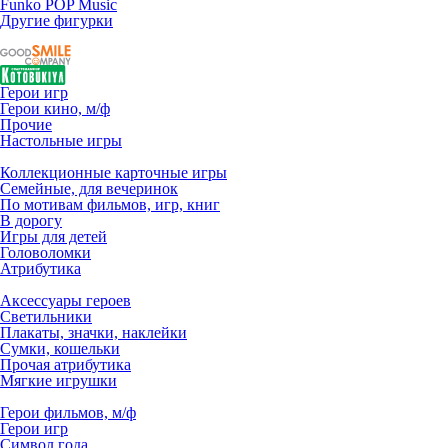
Funko POP Music
Другие фигурки
Герои игр
Герои кино, м/ф
Прочие
Настольные игры
Коллекционные карточные игры
Семейные, для вечеринок
По мотивам фильмов, игр, книг
В дорогу
Игры для детей
Головоломки
Атрибутика
Аксессуары героев
Светильники
Плакаты, значки, наклейки
Сумки, кошельки
Прочая атрибутика
Мягкие игрушки
Герои фильмов, м/ф
Герои игр
Символ года