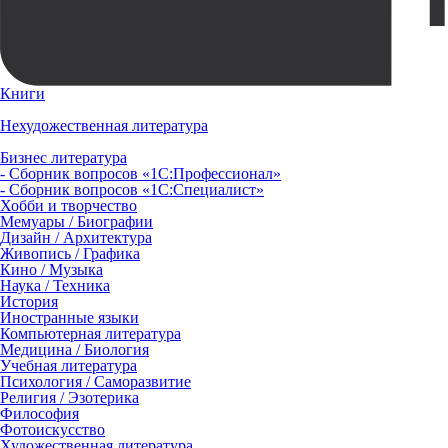
Книги
Нехудожественная литература
Бизнес литература
- Сборник вопросов «1С:Профессионал»
- Сборник вопросов «1С:Специалист»
Хобби и творчество
Мемуары / Биографии
Дизайн / Архитектура
Живопись / Графика
Кино / Музыка
Наука / Техника
История
Иностранные языки
Компьютерная литература
Медицина / Биология
Учебная литература
Психология / Саморазвитие
Религия / Эзотерика
Философия
Фотоискусство
Художественная литература