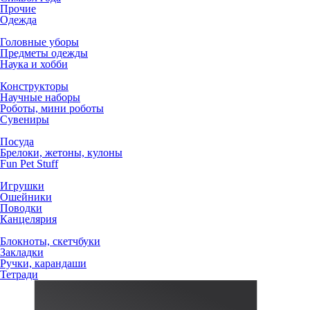
Прочие
Одежда
Головные уборы
Предметы одежды
Наука и хобби
Конструкторы
Научные наборы
Роботы, мини роботы
Сувениры
Посуда
Брелоки, жетоны, кулоны
Fun Pet Stuff
Игрушки
Ошейники
Поводки
Канцелярия
Блокноты, скетчбуки
Закладки
Ручки, карандаши
Тетради