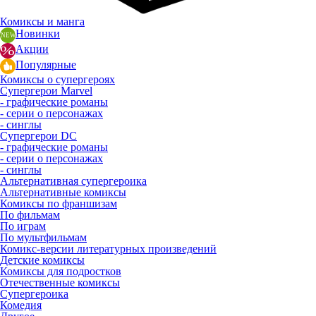
Комиксы и манга
Новинки
Акции
Популярные
Комиксы о супергероях
Супергерои Marvel
- графические романы
- серии о персонажах
- синглы
Супергерои DC
- графические романы
- серии о персонажах
- синглы
Альтернативная супергероика
Альтернативные комиксы
Комиксы по франшизам
По фильмам
По играм
По мультфильмам
Комикс-версии литературных произведений
Детские комиксы
Комиксы для подростков
Отечественные комиксы
Супергероика
Комедия