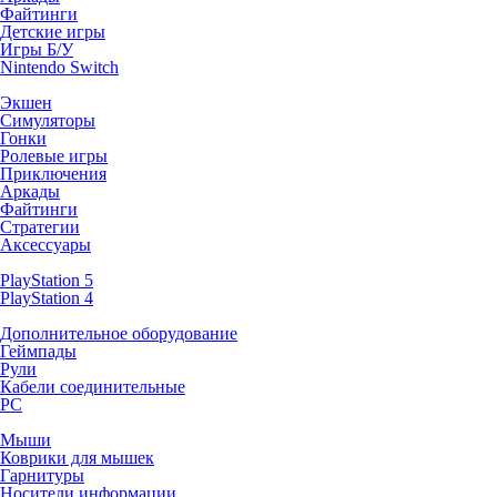
Файтинги
Детские игры
Игры Б/У
Nintendo Switch
Экшен
Симуляторы
Гонки
Ролевые игры
Приключения
Аркады
Файтинги
Стратегии
Аксессуары
PlayStation 5
PlayStation 4
Дополнительное оборудование
Геймпады
Рули
Кабели соединительные
PC
Мыши
Коврики для мышек
Гарнитуры
Носители информации