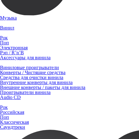
Музыка
Винил
Рок
Поп
Электронная
Рэп / R’n’B
Аксессуары для винила
Виниловые проигрыватели
Конверты / Чистящие средства
Средства для очистки винила
Внутренние конверты для винила
Внешние конверты / пакеты для винила
Проигрыватели винила
Audio CD
Рок
Российская
Поп
Классическая
Саундтреки