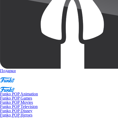
Подарки
Funko POP Animation
Funko POP Games
Funko POP Movies
Funko POP Television
Funko POP Disney
Funko POP Heroes