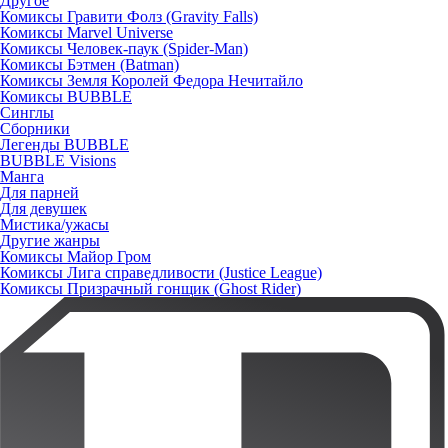
Другое
Комиксы Гравити Фолз (Gravity Falls)
Комиксы Marvel Universe
Комиксы Человек-паук (Spider-Man)
Комиксы Бэтмен (Batman)
Комиксы Земля Королей Федора Нечитайло
Комиксы BUBBLE
Синглы
Сборники
Легенды BUBBLE
BUBBLE Visions
Манга
Для парней
Для девушек
Мистика/ужасы
Другие жанры
Комиксы Майор Гром
Комиксы Лига справедливости (Justice League)
Комиксы Призрачный гонщик (Ghost Rider)