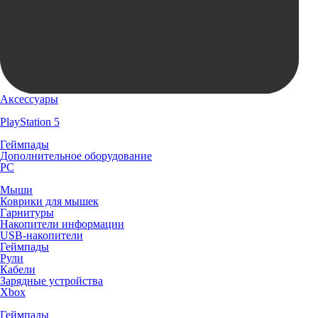
Аксессуары
PlayStation 5
Геймпады
Дополнительное оборудование
PC
Мыши
Коврики для мышек
Гарнитуры
Накопители информации
USB-накопители
Геймпады
Рули
Кабели
Зарядные устройства
Xbox
Геймпады