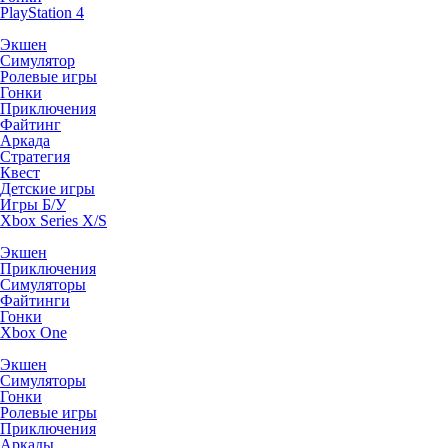
PlayStation 4
Экшен
Симулятор
Ролевые игры
Гонки
Приключения
Файтинг
Аркада
Стратегия
Квест
Детские игры
Игры Б/У
Xbox Series X/S
Экшен
Приключения
Симуляторы
Файтинги
Гонки
Xbox One
Экшен
Симуляторы
Гонки
Ролевые игры
Приключения
Аркады