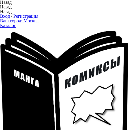
Назад
Назад
Назад
Вход
/
Регистрация
Ваш город:
Москва
Каталог