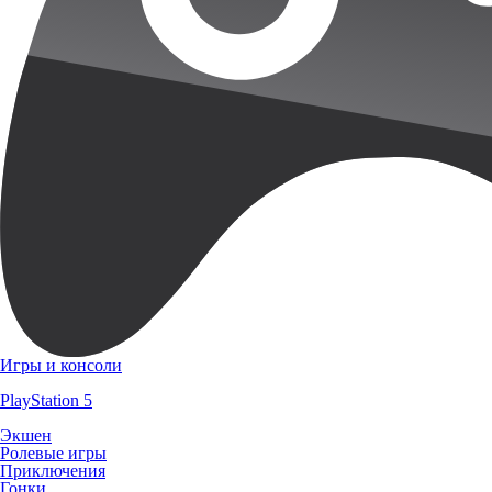
Игры и консоли
PlayStation 5
Экшен
Ролевые игры
Приключения
Гонки