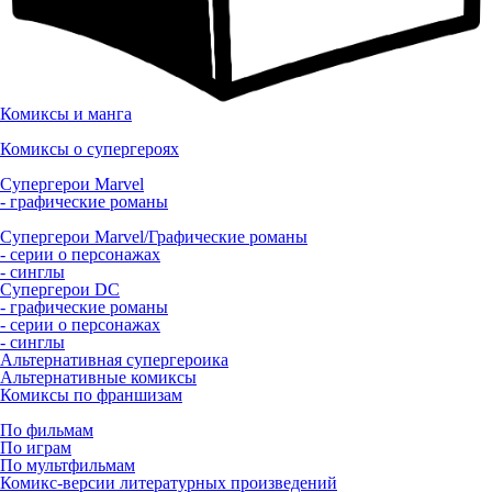
Комиксы и манга
Комиксы о супергероях
Супергерои Marvel
- графические романы
Супергерои Marvel/Графические романы
- серии о персонажах
- синглы
Супергерои DC
- графические романы
- серии о персонажах
- синглы
Альтернативная супергероика
Альтернативные комиксы
Комиксы по франшизам
По фильмам
По играм
По мультфильмам
Комикс-версии литературных произведений