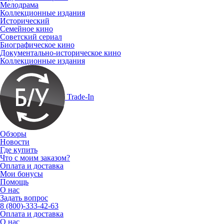
Мелодрама
Коллекционные издания
Исторический
Семейное кино
Советский сериал
Биографическое кино
Документально-историческое кино
Коллекционные издания
Trade-In
Обзоры
Новости
Где купить
Что с моим заказом?
Оплата и доставка
Мои бонусы
Помощь
О нас
Задать вопрос
8 (800)-333-42-63
Оплата и доставка
О нас