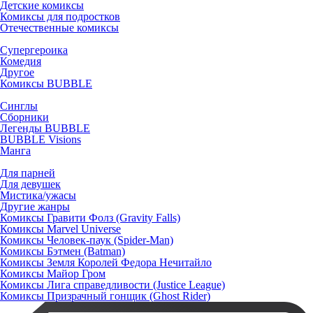
Детские комиксы
Комиксы для подростков
Отечественные комиксы
Супергероика
Комедия
Другое
Комиксы BUBBLE
Синглы
Сборники
Легенды BUBBLE
BUBBLE Visions
Манга
Для парней
Для девушек
Мистика/ужасы
Другие жанры
Комиксы Гравити Фолз (Gravity Falls)
Комиксы Marvel Universe
Комиксы Человек-паук (Spider-Man)
Комиксы Бэтмен (Batman)
Комиксы Земля Королей Федора Нечитайло
Комиксы Майор Гром
Комиксы Лига справедливости (Justice League)
Комиксы Призрачный гонщик (Ghost Rider)