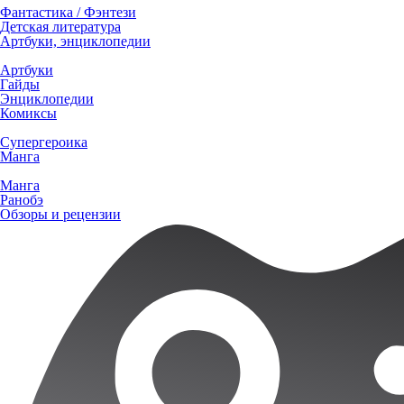
Фантастика / Фэнтези
Детская литература
Артбуки, энциклопедии
Артбуки
Гайды
Энциклопедии
Комиксы
Супергероика
Манга
Манга
Ранобэ
Обзоры и рецензии