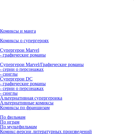
Комиксы и манга
Комиксы о супергероях
Супергерои Marvel
- графические романы
Супергерои Marvel/Графические романы
- серии о персонажах
- синглы
Супергерои DC
- графические романы
- серии о персонажах
- синглы
Альтернативная супергероика
Альтернативные комиксы
Комиксы по франшизам
По фильмам
По играм
По мультфильмам
Комикс-версии литературных произведений