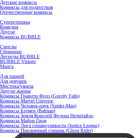
Детские комиксы
Комиксы для подростков
Отечественные комиксы
Супергероика
Комедия
Другое
Комиксы BUBBLE
Синглы
Сборники
Легенды BUBBLE
BUBBLE Visions
Манга
Для парней
Для девушек
Мистика/ужасы
Другие жанры
Комиксы Гравити Фолз (Gravity Falls)
Комиксы Marvel Universe
Комиксы Человек-паук (Spider-Man)
Комиксы Бэтмен (Batman)
Комиксы Земля Королей Федора Нечитайло
Комиксы Майор Гром
Комиксы Лига справедливости (Justice League)
Комиксы Призрачный гонщик (Ghost Rider)