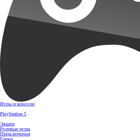
Игры и консоли
PlayStation 5
Экшен
Ролевые игры
Приключения
Гонки