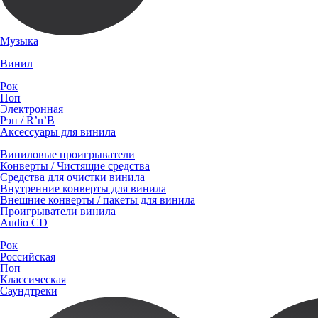
Музыка
Винил
Рок
Поп
Электронная
Рэп / R’n’B
Аксессуары для винила
Виниловые проигрыватели
Конверты / Чистящие средства
Средства для очистки винила
Внутренние конверты для винила
Внешние конверты / пакеты для винила
Проигрыватели винила
Audio CD
Рок
Российская
Поп
Классическая
Саундтреки