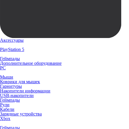
Аксессуары
PlayStation 5
Геймпады
Дополнительное оборудование
PC
Мыши
Коврики для мышек
Гарнитуры
Накопители информации
USB-накопители
Геймпады
Рули
Кабели
Зарядные устройства
Xbox
Геймпады