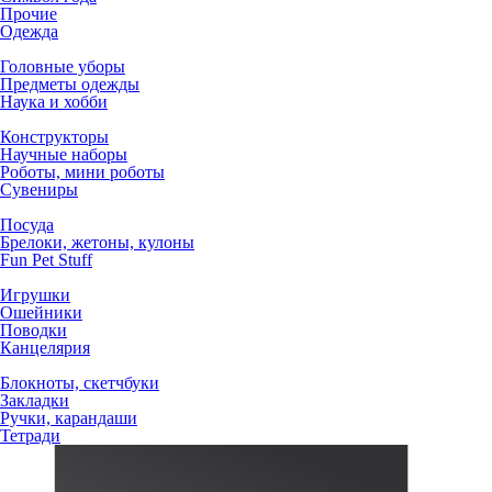
Прочие
Одежда
Головные уборы
Предметы одежды
Наука и хобби
Конструкторы
Научные наборы
Роботы, мини роботы
Сувениры
Посуда
Брелоки, жетоны, кулоны
Fun Pet Stuff
Игрушки
Ошейники
Поводки
Канцелярия
Блокноты, скетчбуки
Закладки
Ручки, карандаши
Тетради