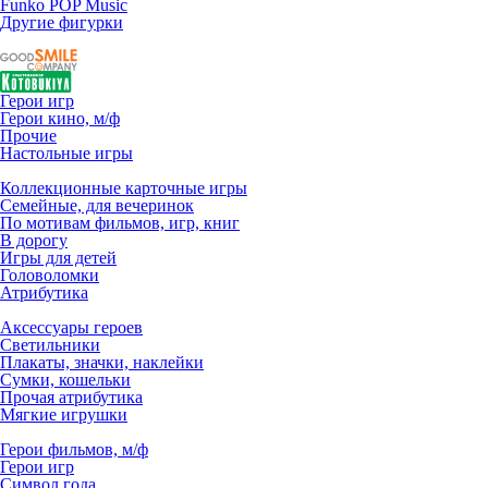
Funko POP Music
Другие фигурки
Герои игр
Герои кино, м/ф
Прочие
Настольные игры
Коллекционные карточные игры
Семейные, для вечеринок
По мотивам фильмов, игр, книг
В дорогу
Игры для детей
Головоломки
Атрибутика
Аксессуары героев
Светильники
Плакаты, значки, наклейки
Сумки, кошельки
Прочая атрибутика
Мягкие игрушки
Герои фильмов, м/ф
Герои игр
Символ года