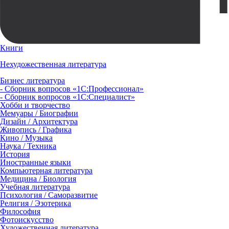
Книги
Нехудожественная литература
Бизнес литература
- Сборник вопросов «1С:Профессионал»
- Сборник вопросов «1С:Специалист»
Хобби и творчество
Мемуары / Биографии
Дизайн / Архитектура
Живопись / Графика
Кино / Музыка
Наука / Техника
История
Иностранные языки
Компьютерная литература
Медицина / Биология
Учебная литература
Психология / Саморазвитие
Религия / Эзотерика
Философия
Фотоискусство
Художественная литература