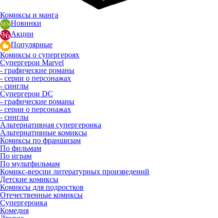
Комиксы и манга
Новинки
Акции
Популярные
Комиксы о супергероях
Супергерои Marvel
- графические романы
- серии о персонажах
- синглы
Супергерои DC
- графические романы
- серии о персонажах
- синглы
Альтернативная супергероика
Альтернативные комиксы
Комиксы по франшизам
По фильмам
По играм
По мультфильмам
Комикс-версии литературных произведений
Детские комиксы
Комиксы для подростков
Отечественные комиксы
Супергероика
Комедия