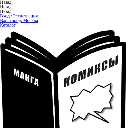
Назад
Назад
Назад
Вход
/
Регистрация
Ваш город:
Москва
Каталог