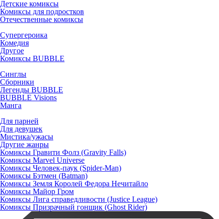
Детские комиксы
Комиксы для подростков
Отечественные комиксы
Супергероика
Комедия
Другое
Комиксы BUBBLE
Синглы
Сборники
Легенды BUBBLE
BUBBLE Visions
Манга
Для парней
Для девушек
Мистика/ужасы
Другие жанры
Комиксы Гравити Фолз (Gravity Falls)
Комиксы Marvel Universe
Комиксы Человек-паук (Spider-Man)
Комиксы Бэтмен (Batman)
Комиксы Земля Королей Федора Нечитайло
Комиксы Майор Гром
Комиксы Лига справедливости (Justice League)
Комиксы Призрачный гонщик (Ghost Rider)