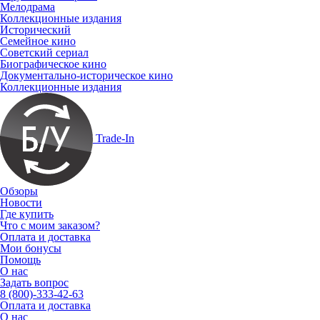
Мелодрама
Коллекционные издания
Исторический
Семейное кино
Советский сериал
Биографическое кино
Документально-историческое кино
Коллекционные издания
Trade-In
Обзоры
Новости
Где купить
Что с моим заказом?
Оплата и доставка
Мои бонусы
Помощь
О нас
Задать вопрос
8 (800)-333-42-63
Оплата и доставка
О нас