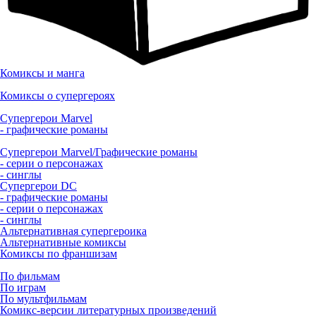
Комиксы и манга
Комиксы о супергероях
Супергерои Marvel
- графические романы
Супергерои Marvel/Графические романы
- серии о персонажах
- синглы
Супергерои DC
- графические романы
- серии о персонажах
- синглы
Альтернативная супергероика
Альтернативные комиксы
Комиксы по франшизам
По фильмам
По играм
По мультфильмам
Комикс-версии литературных произведений