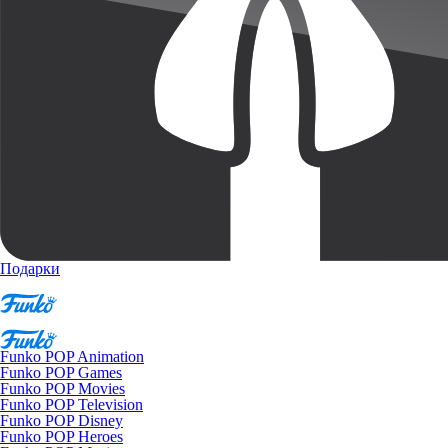
Подарки
Funko POP Animation
Funko POP Games
Funko POP Movies
Funko POP Television
Funko POP Disney
Funko POP Heroes