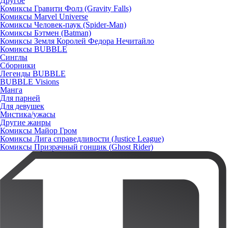
Другое
Комиксы Гравити Фолз (Gravity Falls)
Комиксы Marvel Universe
Комиксы Человек-паук (Spider-Man)
Комиксы Бэтмен (Batman)
Комиксы Земля Королей Федора Нечитайло
Комиксы BUBBLE
Синглы
Сборники
Легенды BUBBLE
BUBBLE Visions
Манга
Для парней
Для девушек
Мистика/ужасы
Другие жанры
Комиксы Майор Гром
Комиксы Лига справедливости (Justice League)
Комиксы Призрачный гонщик (Ghost Rider)