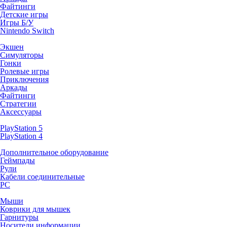
Файтинги
Детские игры
Игры Б/У
Nintendo Switch
Экшен
Симуляторы
Гонки
Ролевые игры
Приключения
Аркады
Файтинги
Стратегии
Аксессуары
PlayStation 5
PlayStation 4
Дополнительное оборудование
Геймпады
Рули
Кабели соединительные
PC
Мыши
Коврики для мышек
Гарнитуры
Носители информации