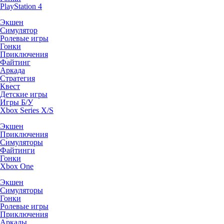
PlayStation 4
Экшен
Симулятор
Ролевые игры
Гонки
Приключения
Файтинг
Аркада
Стратегия
Квест
Детские игры
Игры Б/У
Xbox Series X/S
Экшен
Приключения
Симуляторы
Файтинги
Гонки
Xbox One
Экшен
Симуляторы
Гонки
Ролевые игры
Приключения
Аркады