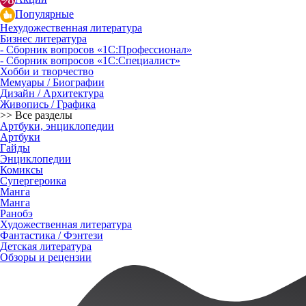
Популярные
Нехудожественная литература
Бизнес литература
- Сборник вопросов «1С:Профессионал»
- Сборник вопросов «1С:Специалист»
Хобби и творчество
Мемуары / Биографии
Дизайн / Архитектура
Живопись / Графика
>> Все разделы
Артбуки, энциклопедии
Артбуки
Гайды
Энциклопедии
Комиксы
Супергероика
Манга
Манга
Ранобэ
Художественная литература
Фантастика / Фэнтези
Детская литература
Обзоры и рецензии