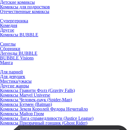
Детские комиксы
Комиксы для подростков
Отечественные комиксы
Супергероика
Комедия
Другое
Комиксы BUBBLE
Синглы
Сборники
Легенды BUBBLE
BUBBLE Visions
Манга
Для парней
Для девушек
Мистика/ужасы
Другие жанры
Комиксы Гравити Фолз (Gravity Falls)
Комиксы Marvel Universe
Комиксы Человек-паук (Spider-Man)
Комиксы Бэтмен (Batman)
Комиксы Земля Королей Федора Нечитайло
Комиксы Майор Гром
Комиксы Лига справедливости (Justice League)
Комиксы Призрачный гонщик (Ghost Rider)