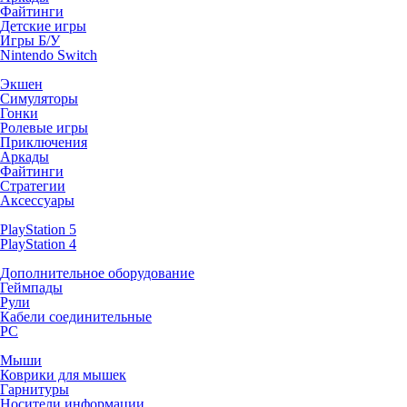
Файтинги
Детские игры
Игры Б/У
Nintendo Switch
Экшен
Симуляторы
Гонки
Ролевые игры
Приключения
Аркады
Файтинги
Стратегии
Аксессуары
PlayStation 5
PlayStation 4
Дополнительное оборудование
Геймпады
Рули
Кабели соединительные
PC
Мыши
Коврики для мышек
Гарнитуры
Носители информации