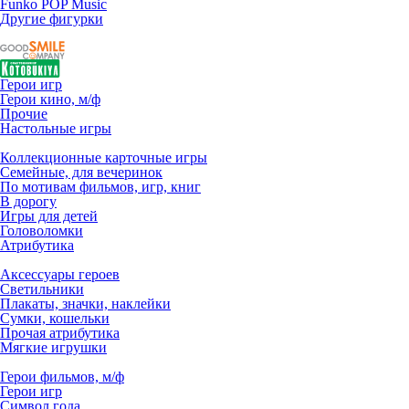
Funko POP Music
Другие фигурки
Герои игр
Герои кино, м/ф
Прочие
Настольные игры
Коллекционные карточные игры
Семейные, для вечеринок
По мотивам фильмов, игр, книг
В дорогу
Игры для детей
Головоломки
Атрибутика
Аксессуары героев
Светильники
Плакаты, значки, наклейки
Сумки, кошельки
Прочая атрибутика
Мягкие игрушки
Герои фильмов, м/ф
Герои игр
Символ года