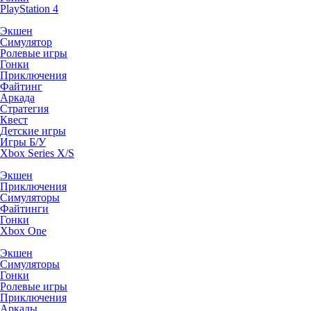
PlayStation 4
Экшен
Симулятор
Ролевые игры
Гонки
Приключения
Файтинг
Аркада
Стратегия
Квест
Детские игры
Игры Б/У
Xbox Series X/S
Экшен
Приключения
Симуляторы
Файтинги
Гонки
Xbox One
Экшен
Симуляторы
Гонки
Ролевые игры
Приключения
Аркады