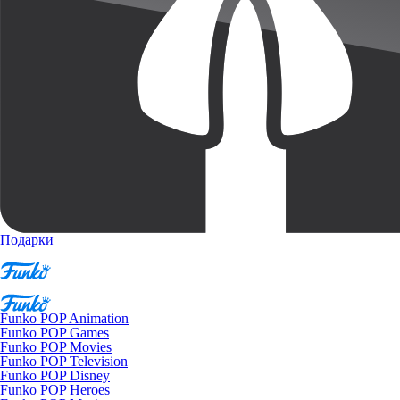
Подарки
Funko POP Animation
Funko POP Games
Funko POP Movies
Funko POP Television
Funko POP Disney
Funko POP Heroes