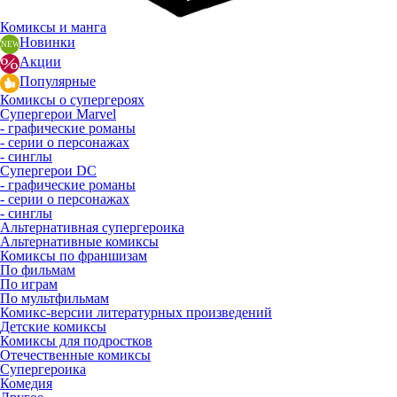
Комиксы и манга
Новинки
Акции
Популярные
Комиксы о супергероях
Супергерои Marvel
- графические романы
- серии о персонажах
- синглы
Супергерои DC
- графические романы
- серии о персонажах
- синглы
Альтернативная супергероика
Альтернативные комиксы
Комиксы по франшизам
По фильмам
По играм
По мультфильмам
Комикс-версии литературных произведений
Детские комиксы
Комиксы для подростков
Отечественные комиксы
Супергероика
Комедия