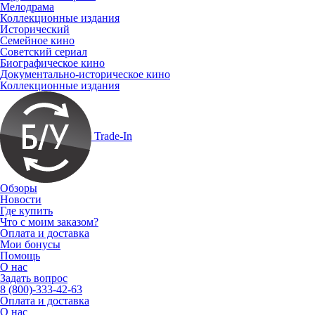
Мелодрама
Коллекционные издания
Исторический
Семейное кино
Советский сериал
Биографическое кино
Документально-историческое кино
Коллекционные издания
Trade-In
Обзоры
Новости
Где купить
Что с моим заказом?
Оплата и доставка
Мои бонусы
Помощь
О нас
Задать вопрос
8 (800)-333-42-63
Оплата и доставка
О нас