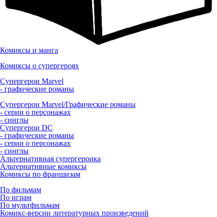
Комиксы и манга
Комиксы о супергероях
Супергерои Marvel
- графические романы
Супергерои Marvel/Графические романы
- серии о персонажах
- синглы
Супергерои DC
- графические романы
- серии о персонажах
- синглы
Альтернативная супергероика
Альтернативные комиксы
Комиксы по франшизам
По фильмам
По играм
По мультфильмам
Комикс-версии литературных произведений