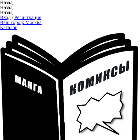
Назад
Назад
Назад
Вход
/
Регистрация
Ваш город:
Москва
Каталог