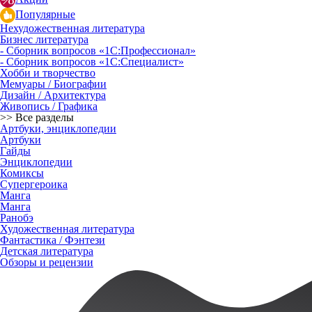
Популярные
Нехудожественная литература
Бизнес литература
- Сборник вопросов «1С:Профессионал»
- Сборник вопросов «1С:Специалист»
Хобби и творчество
Мемуары / Биографии
Дизайн / Архитектура
Живопись / Графика
>> Все разделы
Артбуки, энциклопедии
Артбуки
Гайды
Энциклопедии
Комиксы
Супергероика
Манга
Манга
Ранобэ
Художественная литература
Фантастика / Фэнтези
Детская литература
Обзоры и рецензии