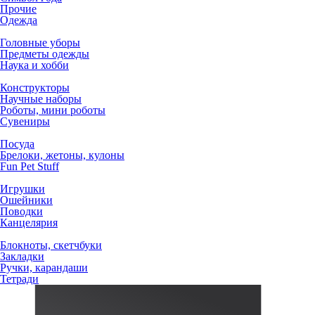
Прочие
Одежда
Головные уборы
Предметы одежды
Наука и хобби
Конструкторы
Научные наборы
Роботы, мини роботы
Сувениры
Посуда
Брелоки, жетоны, кулоны
Fun Pet Stuff
Игрушки
Ошейники
Поводки
Канцелярия
Блокноты, скетчбуки
Закладки
Ручки, карандаши
Тетради