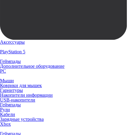
Аксессуары
PlayStation 5
Геймпады
Дополнительное оборудование
PC
Мыши
Коврики для мышек
Гарнитуры
Накопители информации
USB-накопители
Геймпады
Рули
Кабели
Зарядные устройства
Xbox
Геймпады