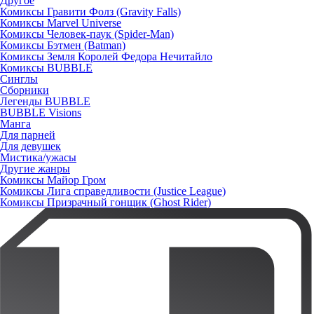
Другое
Комиксы Гравити Фолз (Gravity Falls)
Комиксы Marvel Universe
Комиксы Человек-паук (Spider-Man)
Комиксы Бэтмен (Batman)
Комиксы Земля Королей Федора Нечитайло
Комиксы BUBBLE
Синглы
Сборники
Легенды BUBBLE
BUBBLE Visions
Манга
Для парней
Для девушек
Мистика/ужасы
Другие жанры
Комиксы Майор Гром
Комиксы Лига справедливости (Justice League)
Комиксы Призрачный гонщик (Ghost Rider)