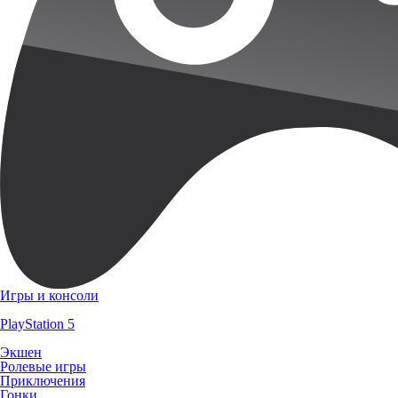
Игры и консоли
PlayStation 5
Экшен
Ролевые игры
Приключения
Гонки