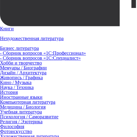
Книги
Нехудожественная литература
Бизнес литература
- Сборник вопросов «1С:Профессионал»
- Сборник вопросов «1С:Специалист»
Хобби и творчество
Мемуары / Биографии
Дизайн / Архитектура
Живопись / Графика
Кино / Музыка
Наука / Техника
История
Иностранные языки
Компьютерная литература
Медицина / Биология
Учебная литература
Психология / Саморазвитие
Религия / Эзотерика
Философия
Фотоискусство
Художественная литература