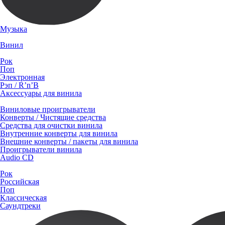
Музыка
Винил
Рок
Поп
Электронная
Рэп / R’n’B
Аксессуары для винила
Виниловые проигрыватели
Конверты / Чистящие средства
Средства для очистки винила
Внутренние конверты для винила
Внешние конверты / пакеты для винила
Проигрыватели винила
Audio CD
Рок
Российская
Поп
Классическая
Саундтреки