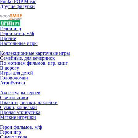
Funko POP Music
Другие фигурки
Герои игр
Герои кино, м/ф
Прочие
Настольные игры
Коллекционные карточные игры
Семейные, для вечеринок
По мотивам фильмов, игр, книг
В дорогу
Игры для детей
Головоломки
Атрибутика
Аксессуары героев
Светильники
Плакаты, значки, наклейки
Сумки, кошельки
Прочая атрибутика
Мягкие игрушки
Герои фильмов, м/ф
Герои игр
Символ года