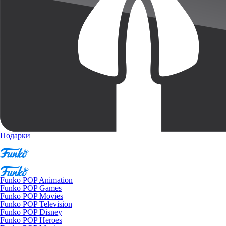
Подарки
Funko POP Animation
Funko POP Games
Funko POP Movies
Funko POP Television
Funko POP Disney
Funko POP Heroes