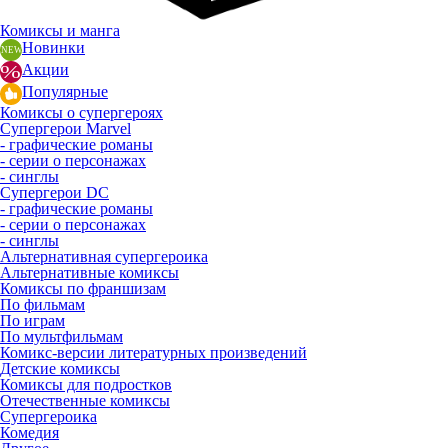
Комиксы и манга
Новинки
Акции
Популярные
Комиксы о супергероях
Супергерои Marvel
- графические романы
- серии о персонажах
- синглы
Супергерои DC
- графические романы
- серии о персонажах
- синглы
Альтернативная супергероика
Альтернативные комиксы
Комиксы по франшизам
По фильмам
По играм
По мультфильмам
Комикс-версии литературных произведений
Детские комиксы
Комиксы для подростков
Отечественные комиксы
Супергероика
Комедия