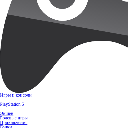
Игры и консоли
PlayStation 5
Экшен
Ролевые игры
Приключения
Гонки