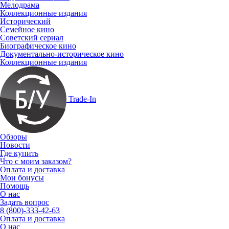
Мелодрама
Коллекционные издания
Исторический
Семейное кино
Советский сериал
Биографическое кино
Документально-историческое кино
Коллекционные издания
Trade-In
Обзоры
Новости
Где купить
Что с моим заказом?
Оплата и доставка
Мои бонусы
Помощь
О нас
Задать вопрос
8 (800)-333-42-63
Оплата и доставка
О нас