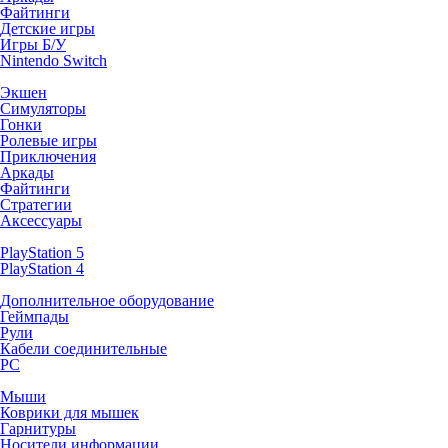
Файтинги
Детские игры
Игры Б/У
Nintendo Switch
Экшен
Симуляторы
Гонки
Ролевые игры
Приключения
Аркады
Файтинги
Стратегии
Аксессуары
PlayStation 5
PlayStation 4
Дополнительное оборудование
Геймпады
Рули
Кабели соединительные
PC
Мыши
Коврики для мышек
Гарнитуры
Носители информации