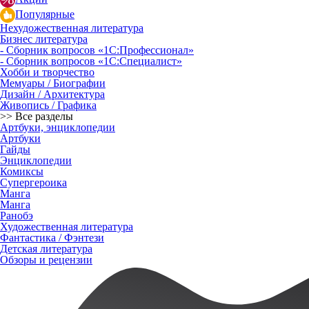
Популярные
Нехудожественная литература
Бизнес литература
- Сборник вопросов «1С:Профессионал»
- Сборник вопросов «1С:Специалист»
Хобби и творчество
Мемуары / Биографии
Дизайн / Архитектура
Живопись / Графика
>> Все разделы
Артбуки, энциклопедии
Артбуки
Гайды
Энциклопедии
Комиксы
Супергероика
Манга
Манга
Ранобэ
Художественная литература
Фантастика / Фэнтези
Детская литература
Обзоры и рецензии