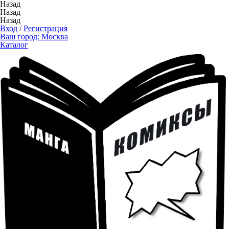
Назад
Назад
Назад
Вход
/
Регистрация
Ваш город:
Москва
Каталог