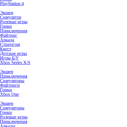
PlayStation 4
Экшен
Симулятор
Ролевые игры
Гонки
Приключения
Файтинг
Аркада
Стратегия
Квест
Детские игры
Игры Б/У
Xbox Series X/S
Экшен
Приключения
Симуляторы
Файтинги
Гонки
Xbox One
Экшен
Симуляторы
Гонки
Ролевые игры
Приключения
Аркады