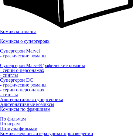
Комиксы и манга
Комиксы о супергероях
Супергерои Marvel
- графические романы
Супергерои Marvel/Графические романы
- серии о персонажах
- синглы
Супергерои DC
- графические романы
- серии о персонажах
- синглы
Альтернативная супергероика
Альтернативные комиксы
Комиксы по франшизам
По фильмам
По играм
По мультфильмам
Комикс-версии литературных произведений