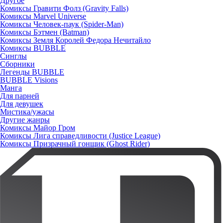
Другое
Комиксы Гравити Фолз (Gravity Falls)
Комиксы Marvel Universe
Комиксы Человек-паук (Spider-Man)
Комиксы Бэтмен (Batman)
Комиксы Земля Королей Федора Нечитайло
Комиксы BUBBLE
Синглы
Сборники
Легенды BUBBLE
BUBBLE Visions
Манга
Для парней
Для девушек
Мистика/ужасы
Другие жанры
Комиксы Майор Гром
Комиксы Лига справедливости (Justice League)
Комиксы Призрачный гонщик (Ghost Rider)