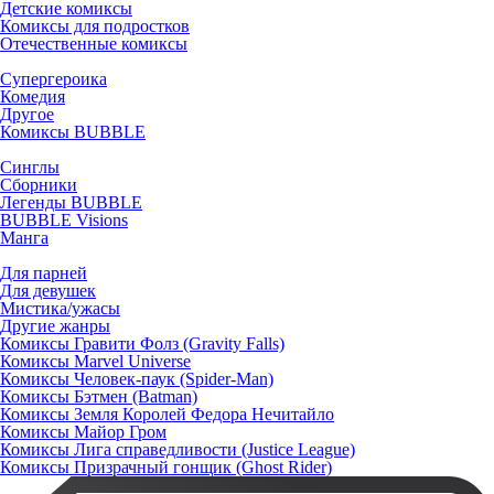
Детские комиксы
Комиксы для подростков
Отечественные комиксы
Супергероика
Комедия
Другое
Комиксы BUBBLE
Синглы
Сборники
Легенды BUBBLE
BUBBLE Visions
Манга
Для парней
Для девушек
Мистика/ужасы
Другие жанры
Комиксы Гравити Фолз (Gravity Falls)
Комиксы Marvel Universe
Комиксы Человек-паук (Spider-Man)
Комиксы Бэтмен (Batman)
Комиксы Земля Королей Федора Нечитайло
Комиксы Майор Гром
Комиксы Лига справедливости (Justice League)
Комиксы Призрачный гонщик (Ghost Rider)