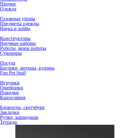
Прочие
Одежда
Головные уборы
Предметы одежды
Наука и хобби
Конструкторы
Научные наборы
Роботы, мини роботы
Сувениры
Посуда
Брелоки, жетоны, кулоны
Fun Pet Stuff
Игрушки
Ошейники
Поводки
Канцелярия
Блокноты, скетчбуки
Закладки
Ручки, карандаши
Тетради