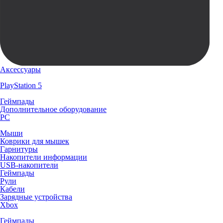
Аксессуары
PlayStation 5
Геймпады
Дополнительное оборудование
PC
Мыши
Коврики для мышек
Гарнитуры
Накопители информации
USB-накопители
Геймпады
Рули
Кабели
Зарядные устройства
Xbox
Геймпады