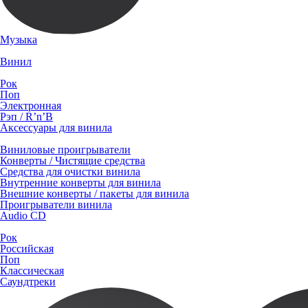
Музыка
Винил
Рок
Поп
Электронная
Рэп / R’n’B
Аксессуары для винила
Виниловые проигрыватели
Конверты / Чистящие средства
Средства для очистки винила
Внутренние конверты для винила
Внешние конверты / пакеты для винила
Проигрыватели винила
Audio CD
Рок
Российская
Поп
Классическая
Саундтреки