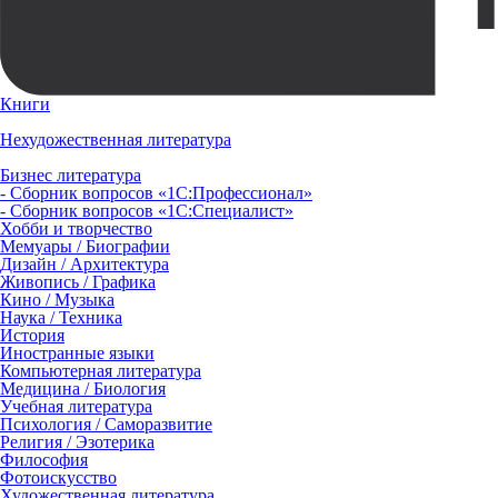
Книги
Нехудожественная литература
Бизнес литература
- Сборник вопросов «1С:Профессионал»
- Сборник вопросов «1С:Специалист»
Хобби и творчество
Мемуары / Биографии
Дизайн / Архитектура
Живопись / Графика
Кино / Музыка
Наука / Техника
История
Иностранные языки
Компьютерная литература
Медицина / Биология
Учебная литература
Психология / Саморазвитие
Религия / Эзотерика
Философия
Фотоискусство
Художественная литература