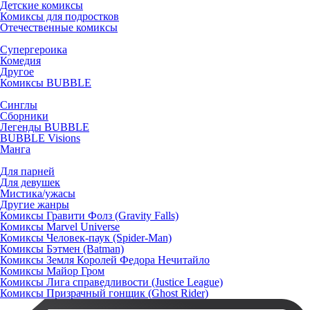
Детские комиксы
Комиксы для подростков
Отечественные комиксы
Супергероика
Комедия
Другое
Комиксы BUBBLE
Синглы
Сборники
Легенды BUBBLE
BUBBLE Visions
Манга
Для парней
Для девушек
Мистика/ужасы
Другие жанры
Комиксы Гравити Фолз (Gravity Falls)
Комиксы Marvel Universe
Комиксы Человек-паук (Spider-Man)
Комиксы Бэтмен (Batman)
Комиксы Земля Королей Федора Нечитайло
Комиксы Майор Гром
Комиксы Лига справедливости (Justice League)
Комиксы Призрачный гонщик (Ghost Rider)