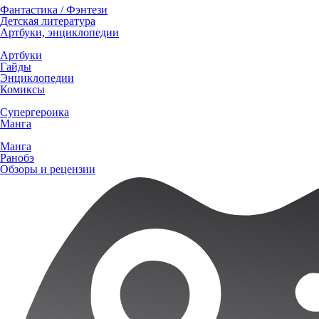
Фантастика / Фэнтези
Детская литература
Артбуки, энциклопедии
Артбуки
Гайды
Энциклопедии
Комиксы
Супергероика
Манга
Манга
Ранобэ
Обзоры и рецензии