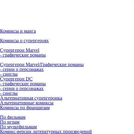
Комиксы и манга
Комиксы о супергероях
Супергерои Marvel
- графические романы
Супергерои Marvel/Графические романы
- серии о персонажах
- синглы
Супергерои DC
- графические романы
- серии о персонажах
- синглы
Альтернативная супергероика
Альтернативные комиксы
Комиксы по франшизам
По фильмам
По играм
По мультфильмам
Комикс-версии литературных произведений