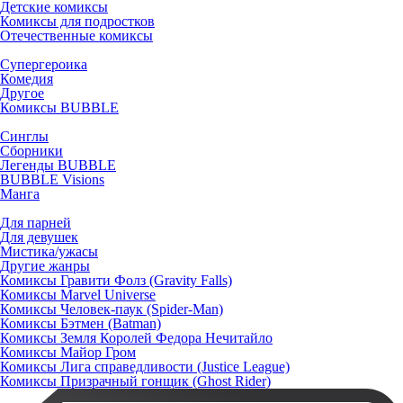
Детские комиксы
Комиксы для подростков
Отечественные комиксы
Супергероика
Комедия
Другое
Комиксы BUBBLE
Синглы
Сборники
Легенды BUBBLE
BUBBLE Visions
Манга
Для парней
Для девушек
Мистика/ужасы
Другие жанры
Комиксы Гравити Фолз (Gravity Falls)
Комиксы Marvel Universe
Комиксы Человек-паук (Spider-Man)
Комиксы Бэтмен (Batman)
Комиксы Земля Королей Федора Нечитайло
Комиксы Майор Гром
Комиксы Лига справедливости (Justice League)
Комиксы Призрачный гонщик (Ghost Rider)