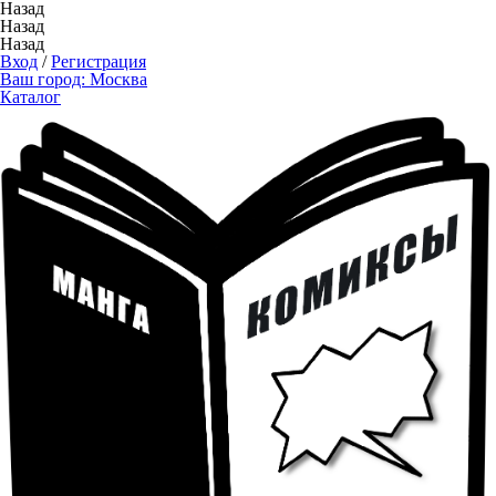
Назад
Назад
Назад
Вход
/
Регистрация
Ваш город:
Москва
Каталог