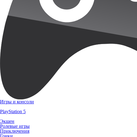
Игры и консоли
PlayStation 5
Экшен
Ролевые игры
Приключения
Гонки