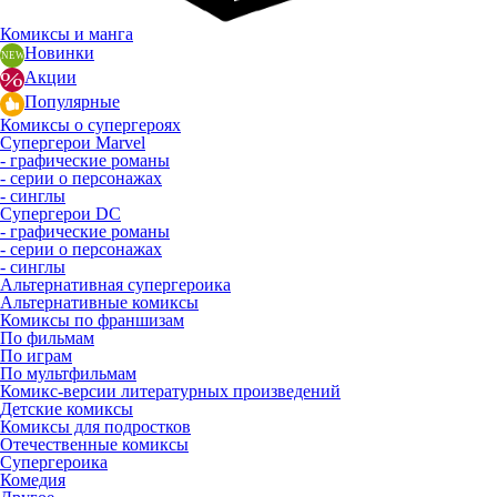
Комиксы и манга
Новинки
Акции
Популярные
Комиксы о супергероях
Супергерои Marvel
- графические романы
- серии о персонажах
- синглы
Супергерои DC
- графические романы
- серии о персонажах
- синглы
Альтернативная супергероика
Альтернативные комиксы
Комиксы по франшизам
По фильмам
По играм
По мультфильмам
Комикс-версии литературных произведений
Детские комиксы
Комиксы для подростков
Отечественные комиксы
Супергероика
Комедия