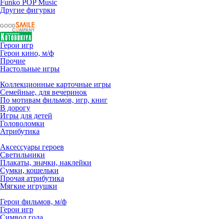
Funko POP Music
Другие фигурки
Герои игр
Герои кино, м/ф
Прочие
Настольные игры
Коллекционные карточные игры
Семейные, для вечеринок
По мотивам фильмов, игр, книг
В дорогу
Игры для детей
Головоломки
Атрибутика
Аксессуары героев
Светильники
Плакаты, значки, наклейки
Сумки, кошельки
Прочая атрибутика
Мягкие игрушки
Герои фильмов, м/ф
Герои игр
Символ года