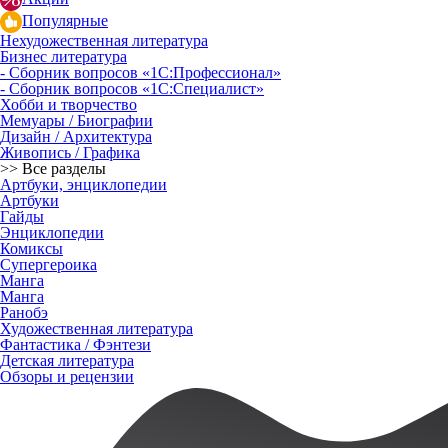
Популярные
Нехудожественная литература
Бизнес литература
- Сборник вопросов «1С:Профессионал»
- Сборник вопросов «1С:Специалист»
Хобби и творчество
Мемуары / Биографии
Дизайн / Архитектура
Живопись / Графика
>> Все разделы
Артбуки, энциклопедии
Артбуки
Гайды
Энциклопедии
Комиксы
Супергероика
Манга
Манга
Ранобэ
Художественная литература
Фантастика / Фэнтези
Детская литература
Обзоры и рецензии