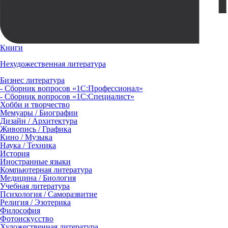
Книги
Нехудожественная литература
Бизнес литература
- Сборник вопросов «1С:Профессионал»
- Сборник вопросов «1С:Специалист»
Хобби и творчество
Мемуары / Биографии
Дизайн / Архитектура
Живопись / Графика
Кино / Музыка
Наука / Техника
История
Иностранные языки
Компьютерная литература
Медицина / Биология
Учебная литература
Психология / Саморазвитие
Религия / Эзотерика
Философия
Фотоискусство
Художественная литература