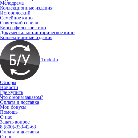
Мелодрама
Коллекционные издания
Исторический
Семейное кино
Советский сериал
Биографическое кино
Документально-историческое кино
Коллекционные издания
Trade-In
Обзоры
Новости
Где купить
Что с моим заказом?
Оплата и доставка
Мои бонусы
Помощь
О нас
Задать вопрос
8 (800)-333-42-63
Оплата и доставка
О нас