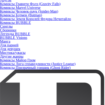
Другое
Комиксы Гравити Фолз (Gravity Falls)
Комиксы Marvel Universe
Комиксы Человек-паук (Spider-Man)
Комиксы Бэтмен (Batman)
Комиксы Земля Королей Федора Нечитайло
Комиксы BUBBLE
Синглы
Сборники
Легенды BUBBLE
BUBBLE Visions
Манга
Для парней
Для девушек
Мистика/ужасы
Другие жанры
Комиксы Майор Гром
Комиксы Лига справедливости (Justice League)
Комиксы Призрачный гонщик (Ghost Rider)