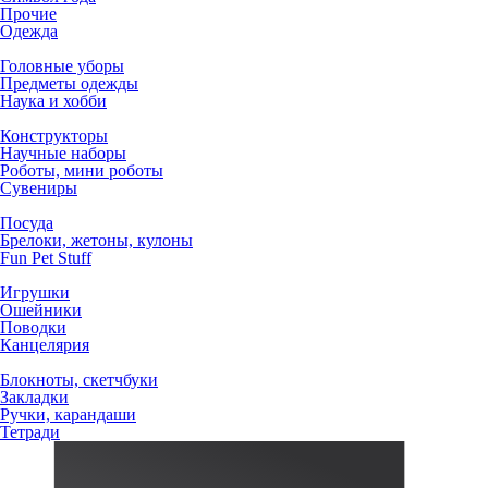
Прочие
Одежда
Головные уборы
Предметы одежды
Наука и хобби
Конструкторы
Научные наборы
Роботы, мини роботы
Сувениры
Посуда
Брелоки, жетоны, кулоны
Fun Pet Stuff
Игрушки
Ошейники
Поводки
Канцелярия
Блокноты, скетчбуки
Закладки
Ручки, карандаши
Тетради