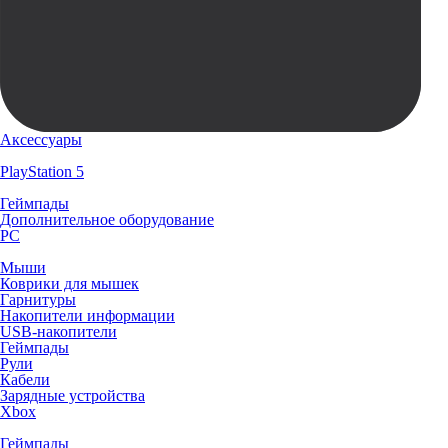
Аксессуары
PlayStation 5
Геймпады
Дополнительное оборудование
PC
Мыши
Коврики для мышек
Гарнитуры
Накопители информации
USB-накопители
Геймпады
Рули
Кабели
Зарядные устройства
Xbox
Геймпады