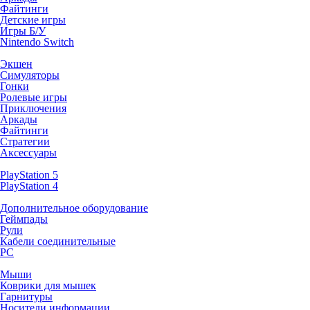
Файтинги
Детские игры
Игры Б/У
Nintendo Switch
Экшен
Симуляторы
Гонки
Ролевые игры
Приключения
Аркады
Файтинги
Стратегии
Аксессуары
PlayStation 5
PlayStation 4
Дополнительное оборудование
Геймпады
Рули
Кабели соединительные
PC
Мыши
Коврики для мышек
Гарнитуры
Носители информации