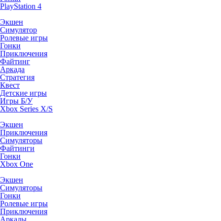
PlayStation 4
Экшен
Симулятор
Ролевые игры
Гонки
Приключения
Файтинг
Аркада
Стратегия
Квест
Детские игры
Игры Б/У
Xbox Series X/S
Экшен
Приключения
Симуляторы
Файтинги
Гонки
Xbox One
Экшен
Симуляторы
Гонки
Ролевые игры
Приключения
Аркады