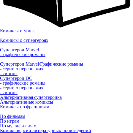
Комиксы и манга
Комиксы о супергероях
Супергерои Marvel
- графические романы
Супергерои Marvel/Графические романы
- серии о персонажах
- синглы
Супергерои DC
- графические романы
- серии о персонажах
- синглы
Альтернативная супергероика
Альтернативные комиксы
Комиксы по франшизам
По фильмам
По играм
По мультфильмам
Комикс-версии литературных произведений