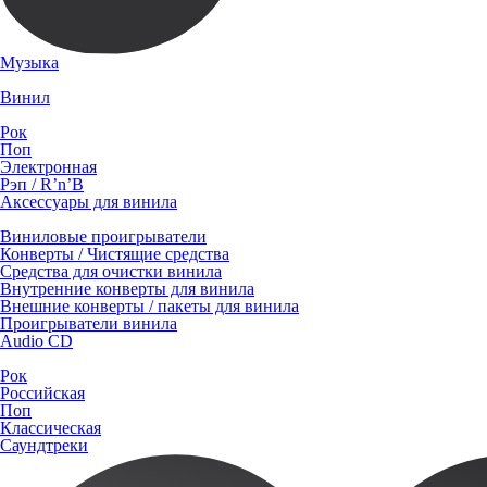
Музыка
Винил
Рок
Поп
Электронная
Рэп / R’n’B
Аксессуары для винила
Виниловые проигрыватели
Конверты / Чистящие средства
Средства для очистки винила
Внутренние конверты для винила
Внешние конверты / пакеты для винила
Проигрыватели винила
Audio CD
Рок
Российская
Поп
Классическая
Саундтреки