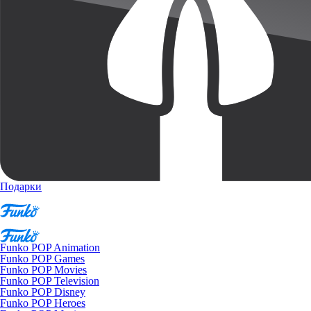
Подарки
Funko POP Animation
Funko POP Games
Funko POP Movies
Funko POP Television
Funko POP Disney
Funko POP Heroes