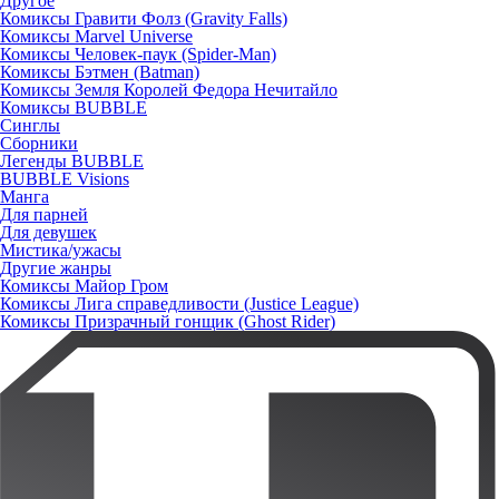
Другое
Комиксы Гравити Фолз (Gravity Falls)
Комиксы Marvel Universe
Комиксы Человек-паук (Spider-Man)
Комиксы Бэтмен (Batman)
Комиксы Земля Королей Федора Нечитайло
Комиксы BUBBLE
Синглы
Сборники
Легенды BUBBLE
BUBBLE Visions
Манга
Для парней
Для девушек
Мистика/ужасы
Другие жанры
Комиксы Майор Гром
Комиксы Лига справедливости (Justice League)
Комиксы Призрачный гонщик (Ghost Rider)