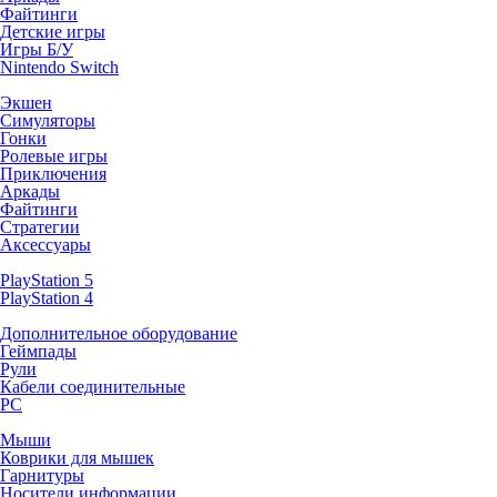
Файтинги
Детские игры
Игры Б/У
Nintendo Switch
Экшен
Симуляторы
Гонки
Ролевые игры
Приключения
Аркады
Файтинги
Стратегии
Аксессуары
PlayStation 5
PlayStation 4
Дополнительное оборудование
Геймпады
Рули
Кабели соединительные
PC
Мыши
Коврики для мышек
Гарнитуры
Носители информации