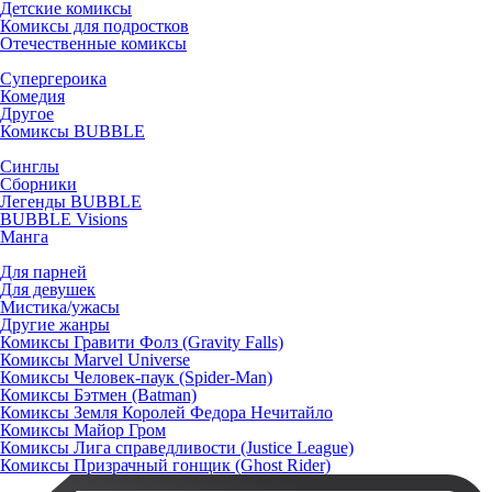
Детские комиксы
Комиксы для подростков
Отечественные комиксы
Супергероика
Комедия
Другое
Комиксы BUBBLE
Синглы
Сборники
Легенды BUBBLE
BUBBLE Visions
Манга
Для парней
Для девушек
Мистика/ужасы
Другие жанры
Комиксы Гравити Фолз (Gravity Falls)
Комиксы Marvel Universe
Комиксы Человек-паук (Spider-Man)
Комиксы Бэтмен (Batman)
Комиксы Земля Королей Федора Нечитайло
Комиксы Майор Гром
Комиксы Лига справедливости (Justice League)
Комиксы Призрачный гонщик (Ghost Rider)