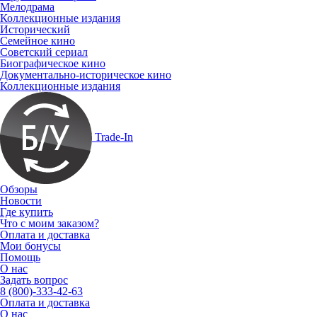
Мелодрама
Коллекционные издания
Исторический
Семейное кино
Советский сериал
Биографическое кино
Документально-историческое кино
Коллекционные издания
Trade-In
Обзоры
Новости
Где купить
Что с моим заказом?
Оплата и доставка
Мои бонусы
Помощь
О нас
Задать вопрос
8 (800)-333-42-63
Оплата и доставка
О нас