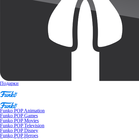
Подарки
Funko POP Animation
Funko POP Games
Funko POP Movies
Funko POP Television
Funko POP Disney
Funko POP Heroes