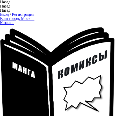
Назад
Назад
Назад
Вход
/
Регистрация
Ваш город:
Москва
Каталог