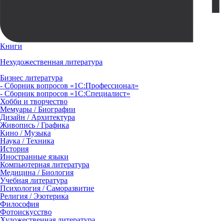
Книги
Нехудожественная литература
Бизнес литература
- Сборник вопросов «1С:Профессионал»
- Сборник вопросов «1С:Специалист»
Хобби и творчество
Мемуары / Биографии
Дизайн / Архитектура
Живопись / Графика
Кино / Музыка
Наука / Техника
История
Иностранные языки
Компьютерная литература
Медицина / Биология
Учебная литература
Психология / Саморазвитие
Религия / Эзотерика
Философия
Фотоискусство
Художественная литература