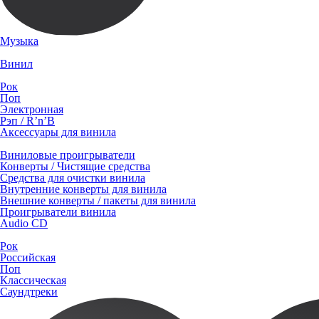
Музыка
Винил
Рок
Поп
Электронная
Рэп / R’n’B
Аксессуары для винила
Виниловые проигрыватели
Конверты / Чистящие средства
Средства для очистки винила
Внутренние конверты для винила
Внешние конверты / пакеты для винила
Проигрыватели винила
Audio CD
Рок
Российская
Поп
Классическая
Саундтреки