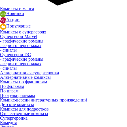
Комиксы и манга
Новинки
Акции
Популярные
Комиксы о супергероях
Супергерои Marvel
- графические романы
- серии о персонажах
- синглы
Супергерои DC
- графические романы
- серии о персонажах
- синглы
Альтернативная супергероика
Альтернативные комиксы
Комиксы по франшизам
По фильмам
По играм
По мультфильмам
Комикс-версии литературных произведений
Детские комиксы
Комиксы для подростков
Отечественные комиксы
Супергероика
Комедия