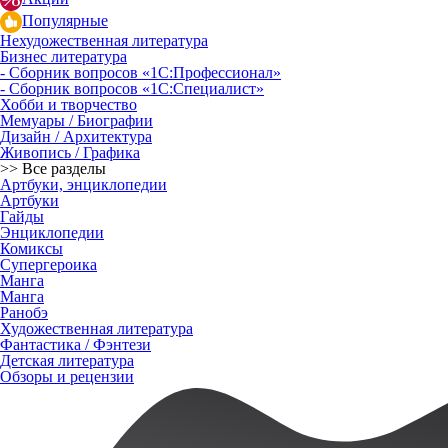
Популярные
Нехудожественная литература
Бизнес литература
- Сборник вопросов «1С:Профессионал»
- Сборник вопросов «1С:Специалист»
Хобби и творчество
Мемуары / Биографии
Дизайн / Архитектура
Живопись / Графика
>> Все разделы
Артбуки, энциклопедии
Артбуки
Гайды
Энциклопедии
Комиксы
Супергероика
Манга
Манга
Ранобэ
Художественная литература
Фантастика / Фэнтези
Детская литература
Обзоры и рецензии