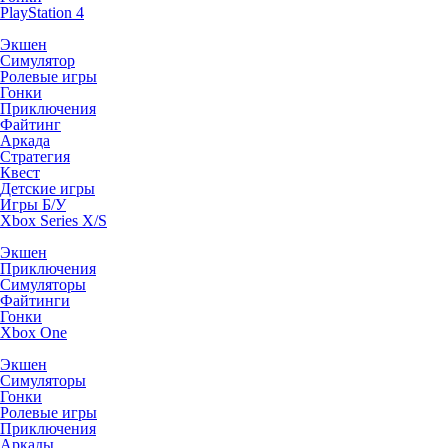
PlayStation 4
Экшен
Симулятор
Ролевые игры
Гонки
Приключения
Файтинг
Аркада
Стратегия
Квест
Детские игры
Игры Б/У
Xbox Series X/S
Экшен
Приключения
Симуляторы
Файтинги
Гонки
Xbox One
Экшен
Симуляторы
Гонки
Ролевые игры
Приключения
Аркады