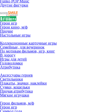
Funko POP Music
Другие фигурки
Герои игр
Герои кино, м/ф
Прочие
Настольные игры
Коллекционные карточные игры
Семейные, для вечеринок
По мотивам фильмов, игр, книг
В дорогу
Игры для детей
Головоломки
Атрибутика
Аксессуары героев
Светильники
Плакаты, значки, наклейки
Сумки, кошельки
Прочая атрибутика
Мягкие игрушки
Герои фильмов, м/ф
Герои игр
Символ года