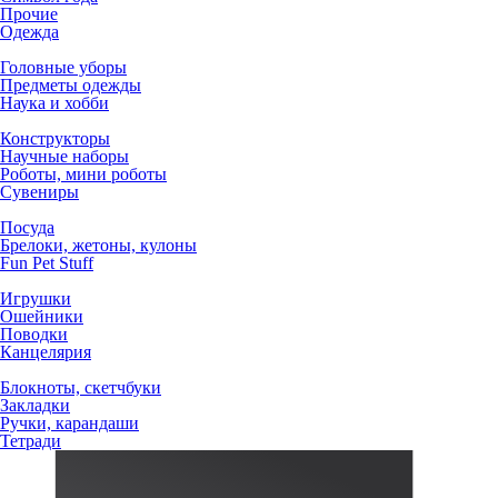
Прочие
Одежда
Головные уборы
Предметы одежды
Наука и хобби
Конструкторы
Научные наборы
Роботы, мини роботы
Сувениры
Посуда
Брелоки, жетоны, кулоны
Fun Pet Stuff
Игрушки
Ошейники
Поводки
Канцелярия
Блокноты, скетчбуки
Закладки
Ручки, карандаши
Тетради