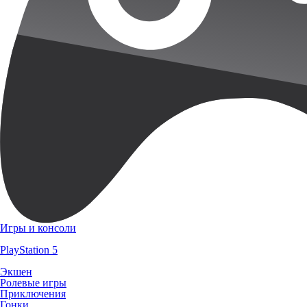
Игры и консоли
PlayStation 5
Экшен
Ролевые игры
Приключения
Гонки