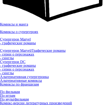
Комиксы и манга
Комиксы о супергероях
Супергерои Marvel
- графические романы
Супергерои Marvel/Графические романы
- серии о персонажах
- синглы
Супергерои DC
- графические романы
- серии о персонажах
- синглы
Альтернативная супергероика
Альтернативные комиксы
Комиксы по франшизам
По фильмам
По играм
По мультфильмам
Комикс-версии литературных произведений