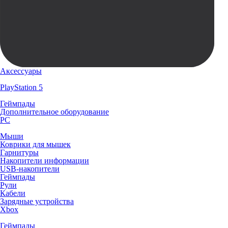
Аксессуары
PlayStation 5
Геймпады
Дополнительное оборудование
PC
Мыши
Коврики для мышек
Гарнитуры
Накопители информации
USB-накопители
Геймпады
Рули
Кабели
Зарядные устройства
Xbox
Геймпады