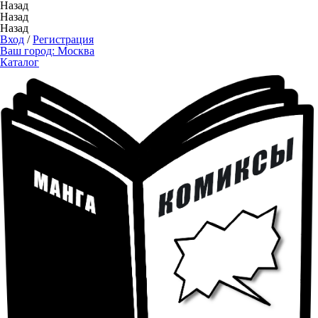
Назад
Назад
Назад
Вход
/
Регистрация
Ваш город:
Москва
Каталог