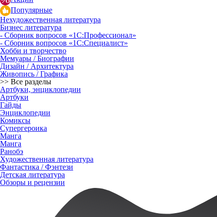
Популярные
Нехудожественная литература
Бизнес литература
- Сборник вопросов «1С:Профессионал»
- Сборник вопросов «1С:Специалист»
Хобби и творчество
Мемуары / Биографии
Дизайн / Архитектура
Живопись / Графика
>> Все разделы
Артбуки, энциклопедии
Артбуки
Гайды
Энциклопедии
Комиксы
Супергероика
Манга
Манга
Ранобэ
Художественная литература
Фантастика / Фэнтези
Детская литература
Обзоры и рецензии