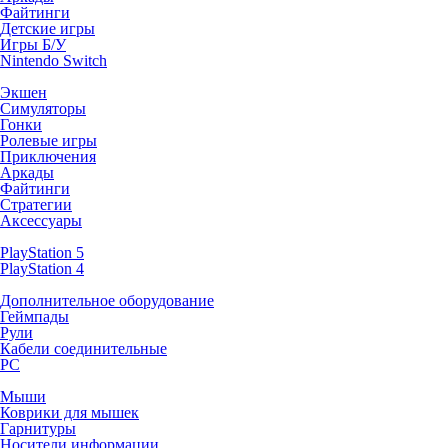
Файтинги
Детские игры
Игры Б/У
Nintendo Switch
Экшен
Симуляторы
Гонки
Ролевые игры
Приключения
Аркады
Файтинги
Стратегии
Аксессуары
PlayStation 5
PlayStation 4
Дополнительное оборудование
Геймпады
Рули
Кабели соединительные
PC
Мыши
Коврики для мышек
Гарнитуры
Носители информации