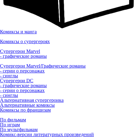
Комиксы и манга
Комиксы о супергероях
Супергерои Marvel
- графические романы
Супергерои Marvel/Графические романы
- серии о персонажах
- синглы
Супергерои DC
- графические романы
- серии о персонажах
- синглы
Альтернативная супергероика
Альтернативные комиксы
Комиксы по франшизам
По фильмам
По играм
По мультфильмам
Комикс-версии литературных произведений