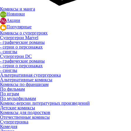
Комиксы и манга
Новинки
Акции
Популярные
Комиксы о супергероях
Супергерои Marvel
- графические романы
- серии о персонажах
- синглы
Супергерои DC
- графические романы
- серии о персонажах
- синглы
Альтернативная супергероика
Альтернативные комиксы
Комиксы по франшизам
По фильмам
По играм
По мультфильмам
Комикс-версии литературных произведений
Детские комиксы
Комиксы для подростков
Отечественные комиксы
Супергероика
Комедия