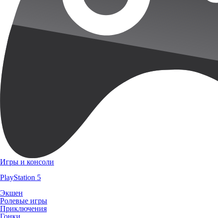
Игры и консоли
PlayStation 5
Экшен
Ролевые игры
Приключения
Гонки