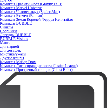
Другое
Комиксы Гравити Фолз (Gravity Falls)
Комиксы Marvel Universe
Комиксы Человек-паук (Spider-Man)
Комиксы Бэтмен (Batman)
Комиксы Земля Королей Федора Нечитайло
Комиксы BUBBLE
Синглы
Сборники
Легенды BUBBLE
BUBBLE Visions
Манга
Для парней
Для девушек
Мистика/ужасы
Другие жанры
Комиксы Майор Гром
Комиксы Лига справедливости (Justice League)
Комиксы Призрачный гонщик (Ghost Rider)