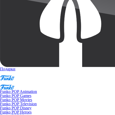
Подарки
Funko POP Animation
Funko POP Games
Funko POP Movies
Funko POP Television
Funko POP Disney
Funko POP Heroes