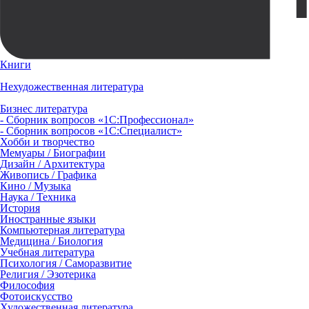
Книги
Нехудожественная литература
Бизнес литература
- Сборник вопросов «1С:Профессионал»
- Сборник вопросов «1С:Специалист»
Хобби и творчество
Мемуары / Биографии
Дизайн / Архитектура
Живопись / Графика
Кино / Музыка
Наука / Техника
История
Иностранные языки
Компьютерная литература
Медицина / Биология
Учебная литература
Психология / Саморазвитие
Религия / Эзотерика
Философия
Фотоискусство
Художественная литература