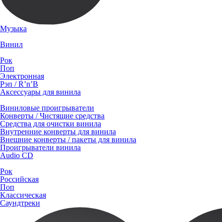
Музыка
Винил
Рок
Поп
Электронная
Рэп / R’n’B
Аксессуары для винила
Виниловые проигрыватели
Конверты / Чистящие средства
Средства для очистки винила
Внутренние конверты для винила
Внешние конверты / пакеты для винила
Проигрыватели винила
Audio CD
Рок
Российская
Поп
Классическая
Саундтреки