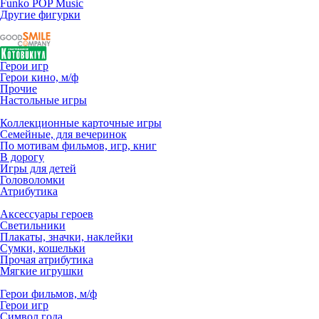
Funko POP Music
Другие фигурки
Герои игр
Герои кино, м/ф
Прочие
Настольные игры
Коллекционные карточные игры
Семейные, для вечеринок
По мотивам фильмов, игр, книг
В дорогу
Игры для детей
Головоломки
Атрибутика
Аксессуары героев
Светильники
Плакаты, значки, наклейки
Сумки, кошельки
Прочая атрибутика
Мягкие игрушки
Герои фильмов, м/ф
Герои игр
Символ года