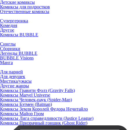
Детские комиксы
Комиксы для подростков
Отечественные комиксы
Супергероика
Комедия
Другое
Комиксы BUBBLE
Синглы
Сборники
Легенды BUBBLE
BUBBLE Visions
Манга
Для парней
Для девушек
Мистика/ужасы
Другие жанры
Комиксы Гравити Фолз (Gravity Falls)
Комиксы Marvel Universe
Комиксы Человек-паук (Spider-Man)
Комиксы Бэтмен (Batman)
Комиксы Земля Королей Федора Нечитайло
Комиксы Майор Гром
Комиксы Лига справедливости (Justice League)
Комиксы Призрачный гонщик (Ghost Rider)