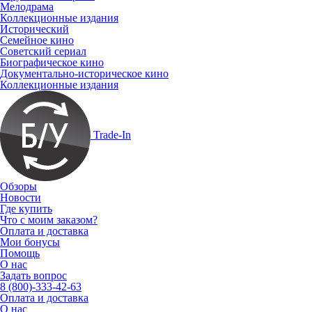
Мелодрама
Коллекционные издания
Исторический
Семейное кино
Советский сериал
Биографическое кино
Документально-историческое кино
Коллекционные издания
Trade-In
Обзоры
Новости
Где купить
Что с моим заказом?
Оплата и доставка
Мои бонусы
Помощь
О нас
Задать вопрос
8 (800)-333-42-63
Оплата и доставка
О нас