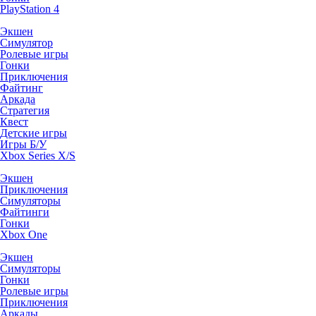
PlayStation 4
Экшен
Симулятор
Ролевые игры
Гонки
Приключения
Файтинг
Аркада
Стратегия
Квест
Детские игры
Игры Б/У
Xbox Series X/S
Экшен
Приключения
Симуляторы
Файтинги
Гонки
Xbox One
Экшен
Симуляторы
Гонки
Ролевые игры
Приключения
Аркады