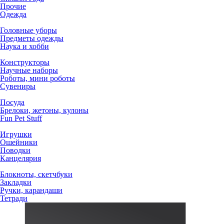
Прочие
Одежда
Головные уборы
Предметы одежды
Наука и хобби
Конструкторы
Научные наборы
Роботы, мини роботы
Сувениры
Посуда
Брелоки, жетоны, кулоны
Fun Pet Stuff
Игрушки
Ошейники
Поводки
Канцелярия
Блокноты, скетчбуки
Закладки
Ручки, карандаши
Тетради