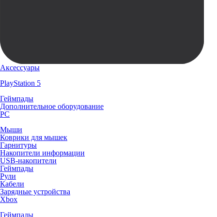
Аксессуары
PlayStation 5
Геймпады
Дополнительное оборудование
PC
Мыши
Коврики для мышек
Гарнитуры
Накопители информации
USB-накопители
Геймпады
Рули
Кабели
Зарядные устройства
Xbox
Геймпады