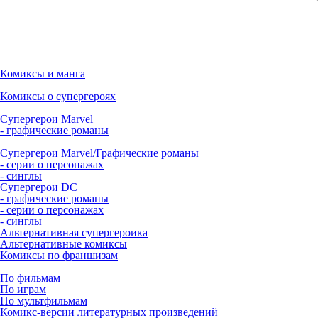
Комиксы и манга
Комиксы о супергероях
Супергерои Marvel
- графические романы
Супергерои Marvel/Графические романы
- серии о персонажах
- синглы
Супергерои DC
- графические романы
- серии о персонажах
- синглы
Альтернативная супергероика
Альтернативные комиксы
Комиксы по франшизам
По фильмам
По играм
По мультфильмам
Комикс-версии литературных произведений