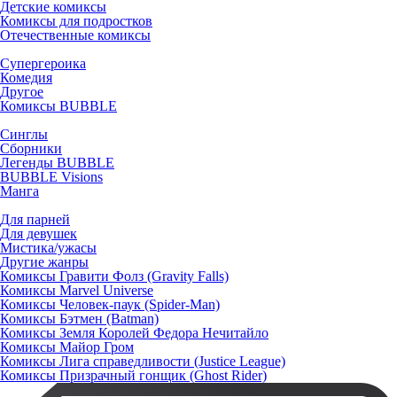
Детские комиксы
Комиксы для подростков
Отечественные комиксы
Супергероика
Комедия
Другое
Комиксы BUBBLE
Синглы
Сборники
Легенды BUBBLE
BUBBLE Visions
Манга
Для парней
Для девушек
Мистика/ужасы
Другие жанры
Комиксы Гравити Фолз (Gravity Falls)
Комиксы Marvel Universe
Комиксы Человек-паук (Spider-Man)
Комиксы Бэтмен (Batman)
Комиксы Земля Королей Федора Нечитайло
Комиксы Майор Гром
Комиксы Лига справедливости (Justice League)
Комиксы Призрачный гонщик (Ghost Rider)