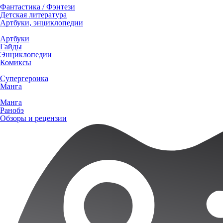
Фантастика / Фэнтези
Детская литература
Артбуки, энциклопедии
Артбуки
Гайды
Энциклопедии
Комиксы
Супергероика
Манга
Манга
Ранобэ
Обзоры и рецензии