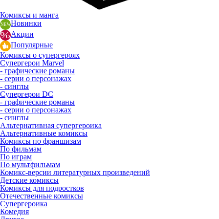
Комиксы и манга
Новинки
Акции
Популярные
Комиксы о супергероях
Супергерои Marvel
- графические романы
- серии о персонажах
- синглы
Супергерои DC
- графические романы
- серии о персонажах
- синглы
Альтернативная супергероика
Альтернативные комиксы
Комиксы по франшизам
По фильмам
По играм
По мультфильмам
Комикс-версии литературных произведений
Детские комиксы
Комиксы для подростков
Отечественные комиксы
Супергероика
Комедия