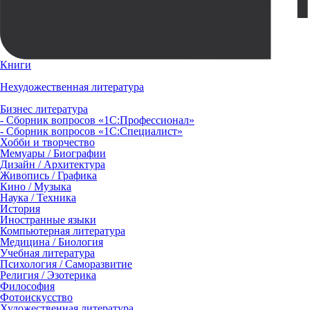
Книги
Нехудожественная литература
Бизнес литература
- Сборник вопросов «1С:Профессионал»
- Сборник вопросов «1С:Специалист»
Хобби и творчество
Мемуары / Биографии
Дизайн / Архитектура
Живопись / Графика
Кино / Музыка
Наука / Техника
История
Иностранные языки
Компьютерная литература
Медицина / Биология
Учебная литература
Психология / Саморазвитие
Религия / Эзотерика
Философия
Фотоискусство
Художественная литература