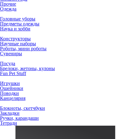
Прочие
Одежда
Головные уборы
Предметы одежды
Наука и хобби
Конструкторы
Научные наборы
Роботы, мини роботы
Сувениры
Посуда
Брелоки, жетоны, кулоны
Fun Pet Stuff
Игрушки
Ошейники
Поводки
Канцелярия
Блокноты, скетчбуки
Закладки
Ручки, карандаши
Тетради