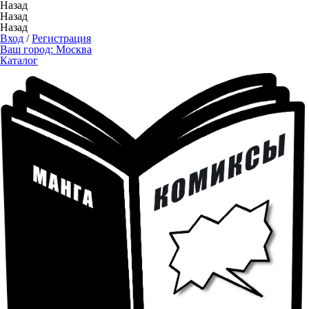
Назад
Назад
Назад
Вход
/
Регистрация
Ваш город:
Москва
Каталог