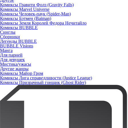
Другое
Комиксы Гравити Фолз (Gravity Falls)
Комиксы Marvel Universe
Комиксы Человек-паук (Spider-Man)
Комиксы Бэтмен (Batman)
Комиксы Земля Королей Федора Нечитайло
Комиксы BUBBLE
Синглы
Сборники
Легенды BUBBLE
BUBBLE Visions
Манга
Для парней
Для девушек
Мистика/ужасы
Другие жанры
Комиксы Майор Гром
Комиксы Лига справедливости (Justice League)
Комиксы Призрачный гонщик (Ghost Rider)