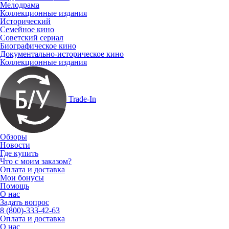
Мелодрама
Коллекционные издания
Исторический
Семейное кино
Советский сериал
Биографическое кино
Документально-историческое кино
Коллекционные издания
Trade-In
Обзоры
Новости
Где купить
Что с моим заказом?
Оплата и доставка
Мои бонусы
Помощь
О нас
Задать вопрос
8 (800)-333-42-63
Оплата и доставка
О нас