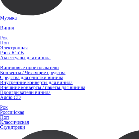
Музыка
Винил
Рок
Поп
Электронная
Рэп / R’n’B
Аксессуары для винила
Виниловые проигрыватели
Конверты / Чистящие средства
Средства для очистки винила
Внутренние конверты для винила
Внешние конверты / пакеты для винила
Проигрыватели винила
Audio CD
Рок
Российская
Поп
Классическая
Саундтреки