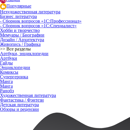
Популярные
Нехудожественная литература
Бизнес литература
- Сборник вопросов «1С:Профессионал»
- Сборник вопросов «1С:Специалист»
Хобби и творчество
Мемуары / Биографии
Дизайн / Архитектура
Живопись / Графика
>> Все разделы
Артбуки, энциклопедии
Артбуки
Гайды
Энциклопедии
Комиксы
Супергероика
Манга
Манга
Ранобэ
Художественная литература
Фантастика / Фэнтези
Детская литература
Обзоры и рецензии