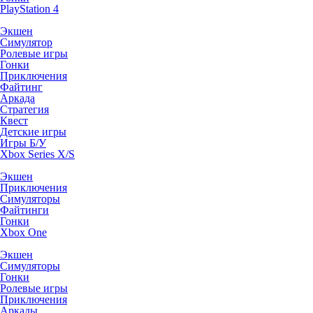
PlayStation 4
Экшен
Симулятор
Ролевые игры
Гонки
Приключения
Файтинг
Аркада
Стратегия
Квест
Детские игры
Игры Б/У
Xbox Series X/S
Экшен
Приключения
Симуляторы
Файтинги
Гонки
Xbox One
Экшен
Симуляторы
Гонки
Ролевые игры
Приключения
Аркады