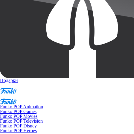
Подарки
Funko POP Animation
Funko POP Games
Funko POP Movies
Funko POP Television
Funko POP Disney
Funko POP Heroes