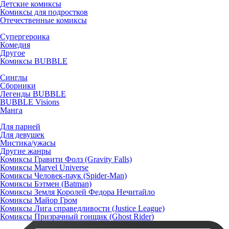
Детские комиксы
Комиксы для подростков
Отечественные комиксы
Супергероика
Комедия
Другое
Комиксы BUBBLE
Синглы
Сборники
Легенды BUBBLE
BUBBLE Visions
Манга
Для парней
Для девушек
Мистика/ужасы
Другие жанры
Комиксы Гравити Фолз (Gravity Falls)
Комиксы Marvel Universe
Комиксы Человек-паук (Spider-Man)
Комиксы Бэтмен (Batman)
Комиксы Земля Королей Федора Нечитайло
Комиксы Майор Гром
Комиксы Лига справедливости (Justice League)
Комиксы Призрачный гонщик (Ghost Rider)