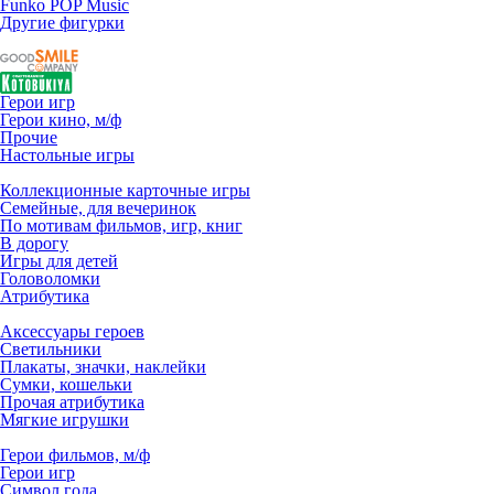
Funko POP Music
Другие фигурки
Герои игр
Герои кино, м/ф
Прочие
Настольные игры
Коллекционные карточные игры
Семейные, для вечеринок
По мотивам фильмов, игр, книг
В дорогу
Игры для детей
Головоломки
Атрибутика
Аксессуары героев
Светильники
Плакаты, значки, наклейки
Сумки, кошельки
Прочая атрибутика
Мягкие игрушки
Герои фильмов, м/ф
Герои игр
Символ года