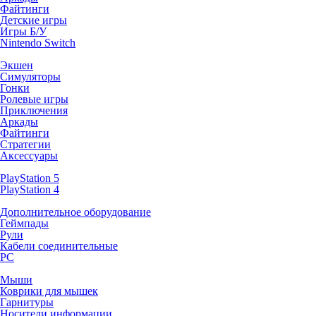
Файтинги
Детские игры
Игры Б/У
Nintendo Switch
Экшен
Симуляторы
Гонки
Ролевые игры
Приключения
Аркады
Файтинги
Стратегии
Аксессуары
PlayStation 5
PlayStation 4
Дополнительное оборудование
Геймпады
Рули
Кабели соединительные
PC
Мыши
Коврики для мышек
Гарнитуры
Носители информации