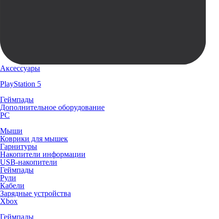
Аксессуары
PlayStation 5
Геймпады
Дополнительное оборудование
PC
Мыши
Коврики для мышек
Гарнитуры
Накопители информации
USB-накопители
Геймпады
Рули
Кабели
Зарядные устройства
Xbox
Геймпады