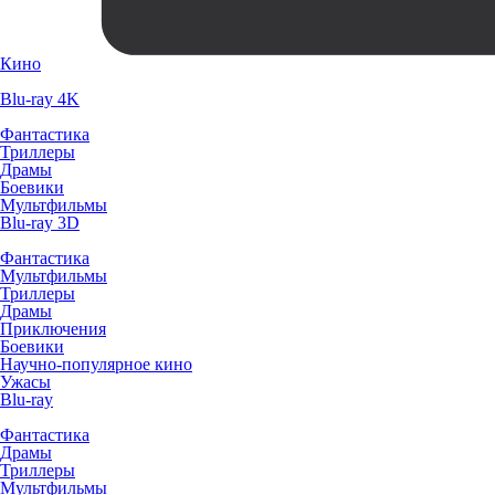
Кино
Blu-ray 4K
Фантастика
Триллеры
Драмы
Боевики
Мультфильмы
Blu-ray 3D
Фантастика
Мультфильмы
Триллеры
Драмы
Приключения
Боевики
Научно-популярное кино
Ужасы
Blu-ray
Фантастика
Драмы
Триллеры
Мультфильмы