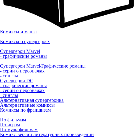
Комиксы и манга
Комиксы о супергероях
Супергерои Marvel
- графические романы
Супергерои Marvel/Графические романы
- серии о персонажах
- синглы
Супергерои DC
- графические романы
- серии о персонажах
- синглы
Альтернативная супергероика
Альтернативные комиксы
Комиксы по франшизам
По фильмам
По играм
По мультфильмам
Комикс-версии литературных произведений