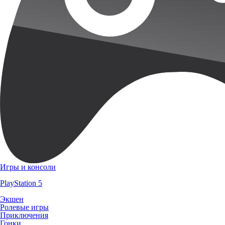
Игры и консоли
PlayStation 5
Экшен
Ролевые игры
Приключения
Гонки