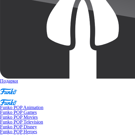
Подарки
Funko POP Animation
Funko POP Games
Funko POP Movies
Funko POP Television
Funko POP Disney
Funko POP Heroes