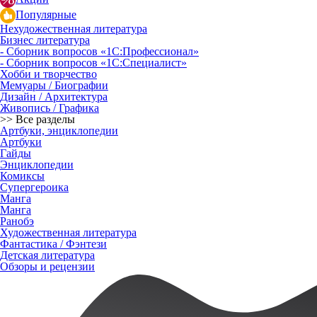
Популярные
Нехудожественная литература
Бизнес литература
- Сборник вопросов «1С:Профессионал»
- Сборник вопросов «1С:Специалист»
Хобби и творчество
Мемуары / Биографии
Дизайн / Архитектура
Живопись / Графика
>> Все разделы
Артбуки, энциклопедии
Артбуки
Гайды
Энциклопедии
Комиксы
Супергероика
Манга
Манга
Ранобэ
Художественная литература
Фантастика / Фэнтези
Детская литература
Обзоры и рецензии