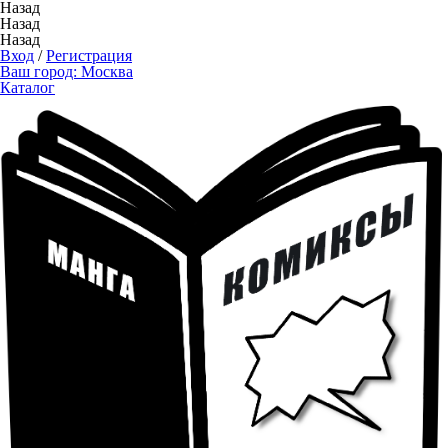
Назад
Назад
Назад
Вход
/
Регистрация
Ваш город:
Москва
Каталог