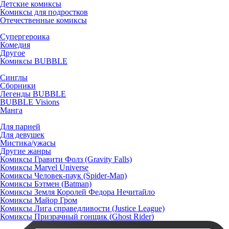
Детские комиксы
Комиксы для подростков
Отечественные комиксы
Супергероика
Комедия
Другое
Комиксы BUBBLE
Синглы
Сборники
Легенды BUBBLE
BUBBLE Visions
Манга
Для парней
Для девушек
Мистика/ужасы
Другие жанры
Комиксы Гравити Фолз (Gravity Falls)
Комиксы Marvel Universe
Комиксы Человек-паук (Spider-Man)
Комиксы Бэтмен (Batman)
Комиксы Земля Королей Федора Нечитайло
Комиксы Майор Гром
Комиксы Лига справедливости (Justice League)
Комиксы Призрачный гонщик (Ghost Rider)