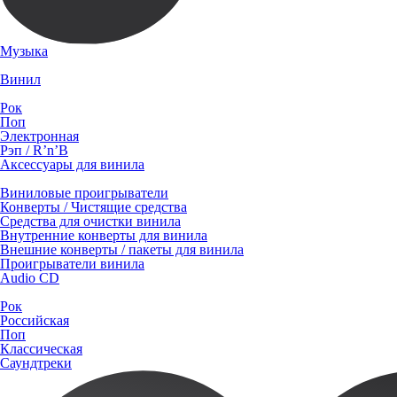
Музыка
Винил
Рок
Поп
Электронная
Рэп / R’n’B
Аксессуары для винила
Виниловые проигрыватели
Конверты / Чистящие средства
Средства для очистки винила
Внутренние конверты для винила
Внешние конверты / пакеты для винила
Проигрыватели винила
Audio CD
Рок
Российская
Поп
Классическая
Саундтреки