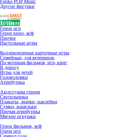
Funko POP Music
Другие фигурки
Герои игр
Герои кино, м/ф
Прочие
Настольные игры
Коллекционные карточные игры
Семейные, для вечеринок
По мотивам фильмов, игр, книг
В дорогу
Игры для детей
Головоломки
Атрибутика
Аксессуары героев
Светильники
Плакаты, значки, наклейки
Сумки, кошельки
Прочая атрибутика
Мягкие игрушки
Герои фильмов, м/ф
Герои игр
Символ года