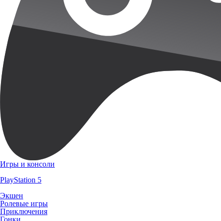
Игры и консоли
PlayStation 5
Экшен
Ролевые игры
Приключения
Гонки