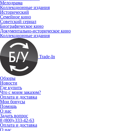
Мелодрама
Коллекционные издания
Исторический
Семейное кино
Советский сериал
Биографическое кино
Документально-историческое кино
Коллекционные издания
Trade-In
Обзоры
Новости
Где купить
Что с моим заказом?
Оплата и доставка
Мои бонусы
Помощь
О нас
Задать вопрос
8 (800)-333-42-63
Оплата и доставка
О нас