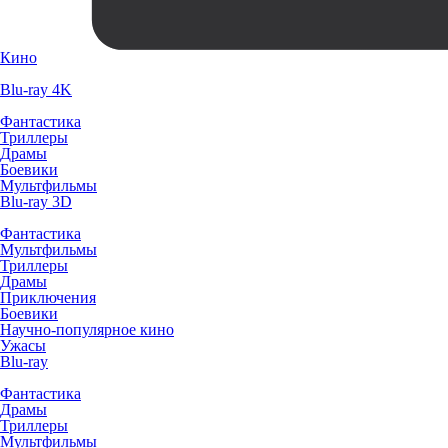
Кино
Blu-ray 4K
Фантастика
Триллеры
Драмы
Боевики
Мультфильмы
Blu-ray 3D
Фантастика
Мультфильмы
Триллеры
Драмы
Приключения
Боевики
Научно-популярное кино
Ужасы
Blu-ray
Фантастика
Драмы
Триллеры
Мультфильмы