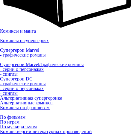
Комиксы и манга
Комиксы о супергероях
Супергерои Marvel
- графические романы
Супергерои Marvel/Графические романы
- серии о персонажах
- синглы
Супергерои DC
- графические романы
- серии о персонажах
- синглы
Альтернативная супергероика
Альтернативные комиксы
Комиксы по франшизам
По фильмам
По играм
По мультфильмам
Комикс-версии литературных произведений