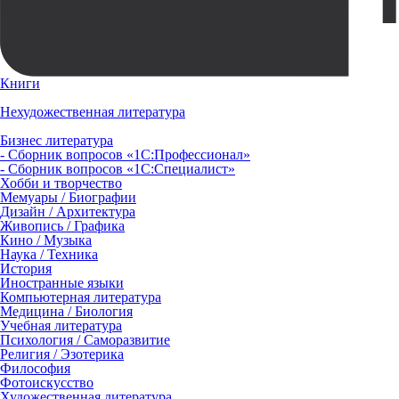
Книги
Нехудожественная литература
Бизнес литература
- Сборник вопросов «1С:Профессионал»
- Сборник вопросов «1С:Специалист»
Хобби и творчество
Мемуары / Биографии
Дизайн / Архитектура
Живопись / Графика
Кино / Музыка
Наука / Техника
История
Иностранные языки
Компьютерная литература
Медицина / Биология
Учебная литература
Психология / Саморазвитие
Религия / Эзотерика
Философия
Фотоискусство
Художественная литература