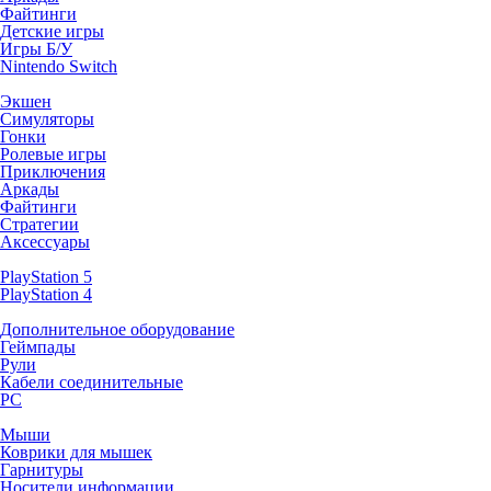
Файтинги
Детские игры
Игры Б/У
Nintendo Switch
Экшен
Симуляторы
Гонки
Ролевые игры
Приключения
Аркады
Файтинги
Стратегии
Аксессуары
PlayStation 5
PlayStation 4
Дополнительное оборудование
Геймпады
Рули
Кабели соединительные
PC
Мыши
Коврики для мышек
Гарнитуры
Носители информации