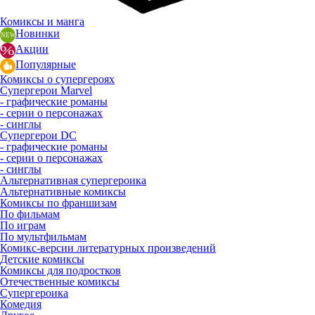
Комиксы и манга
Новинки
Акции
Популярные
Комиксы о супергероях
Супергерои Marvel
- графические романы
- серии о персонажах
- синглы
Супергерои DC
- графические романы
- серии о персонажах
- синглы
Альтернативная супергероика
Альтернативные комиксы
Комиксы по франшизам
По фильмам
По играм
По мультфильмам
Комикс-версии литературных произведений
Детские комиксы
Комиксы для подростков
Отечественные комиксы
Супергероика
Комедия