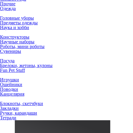
Прочие
Одежда
Головные уборы
Предметы одежды
Наука и хобби
Конструкторы
Научные наборы
Роботы, мини роботы
Сувениры
Посуда
Брелоки, жетоны, кулоны
Fun Pet Stuff
Игрушки
Ошейники
Поводки
Канцелярия
Блокноты, скетчбуки
Закладки
Ручки, карандаши
Тетради