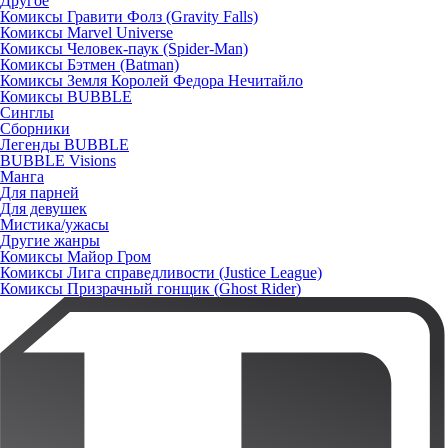
Другое
Комиксы Гравити Фолз (Gravity Falls)
Комиксы Marvel Universe
Комиксы Человек-паук (Spider-Man)
Комиксы Бэтмен (Batman)
Комиксы Земля Королей Федора Нечитайло
Комиксы BUBBLE
Синглы
Сборники
Легенды BUBBLE
BUBBLE Visions
Манга
Для парней
Для девушек
Мистика/ужасы
Другие жанры
Комиксы Майор Гром
Комиксы Лига справедливости (Justice League)
Комиксы Призрачный гонщик (Ghost Rider)