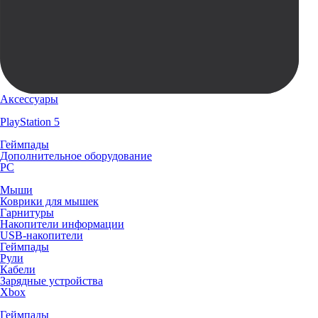
Аксессуары
PlayStation 5
Геймпады
Дополнительное оборудование
PC
Мыши
Коврики для мышек
Гарнитуры
Накопители информации
USB-накопители
Геймпады
Рули
Кабели
Зарядные устройства
Xbox
Геймпады