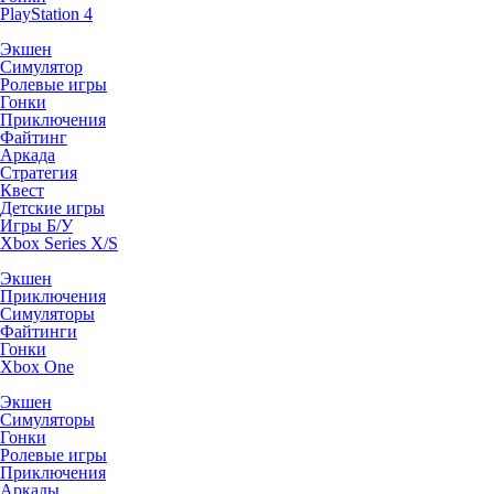
PlayStation 4
Экшен
Симулятор
Ролевые игры
Гонки
Приключения
Файтинг
Аркада
Стратегия
Квест
Детские игры
Игры Б/У
Xbox Series X/S
Экшен
Приключения
Симуляторы
Файтинги
Гонки
Xbox One
Экшен
Симуляторы
Гонки
Ролевые игры
Приключения
Аркады