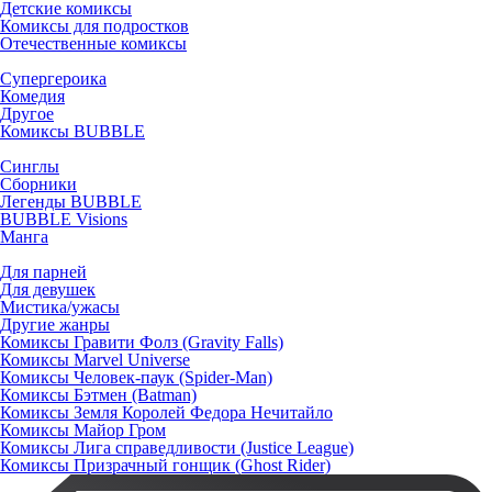
Детские комиксы
Комиксы для подростков
Отечественные комиксы
Супергероика
Комедия
Другое
Комиксы BUBBLE
Синглы
Сборники
Легенды BUBBLE
BUBBLE Visions
Манга
Для парней
Для девушек
Мистика/ужасы
Другие жанры
Комиксы Гравити Фолз (Gravity Falls)
Комиксы Marvel Universe
Комиксы Человек-паук (Spider-Man)
Комиксы Бэтмен (Batman)
Комиксы Земля Королей Федора Нечитайло
Комиксы Майор Гром
Комиксы Лига справедливости (Justice League)
Комиксы Призрачный гонщик (Ghost Rider)