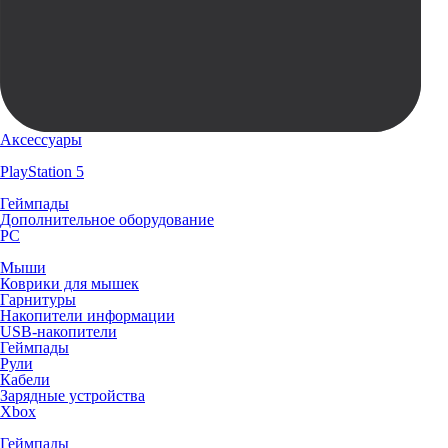
Аксессуары
PlayStation 5
Геймпады
Дополнительное оборудование
PC
Мыши
Коврики для мышек
Гарнитуры
Накопители информации
USB-накопители
Геймпады
Рули
Кабели
Зарядные устройства
Xbox
Геймпады