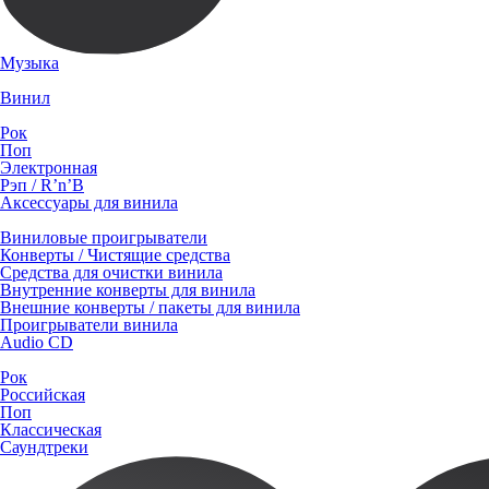
Музыка
Винил
Рок
Поп
Электронная
Рэп / R’n’B
Аксессуары для винила
Виниловые проигрыватели
Конверты / Чистящие средства
Средства для очистки винила
Внутренние конверты для винила
Внешние конверты / пакеты для винила
Проигрыватели винила
Audio CD
Рок
Российская
Поп
Классическая
Саундтреки