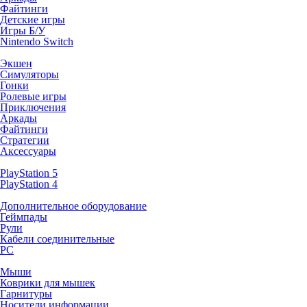
Файтинги
Детские игры
Игры Б/У
Nintendo Switch
Экшен
Симуляторы
Гонки
Ролевые игры
Приключения
Аркады
Файтинги
Стратегии
Аксессуары
PlayStation 5
PlayStation 4
Дополнительное оборудование
Геймпады
Рули
Кабели соединительные
PC
Мыши
Коврики для мышек
Гарнитуры
Носители информации