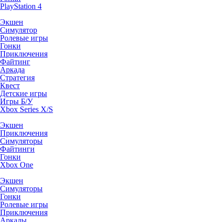
PlayStation 4
Экшен
Симулятор
Ролевые игры
Гонки
Приключения
Файтинг
Аркада
Стратегия
Квест
Детские игры
Игры Б/У
Xbox Series X/S
Экшен
Приключения
Симуляторы
Файтинги
Гонки
Xbox One
Экшен
Симуляторы
Гонки
Ролевые игры
Приключения
Аркады