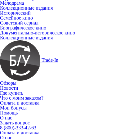
Мелодрама
Коллекционные издания
Исторический
Семейное кино
Советский сериал
Биографическое кино
Документально-историческое кино
Коллекционные издания
Trade-In
Обзоры
Новости
Где купить
Что с моим заказом?
Оплата и доставка
Мои бонусы
Помощь
О нас
Задать вопрос
8 (800)-333-42-63
Оплата и доставка
О нас