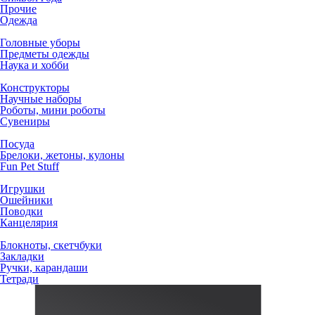
Прочие
Одежда
Головные уборы
Предметы одежды
Наука и хобби
Конструкторы
Научные наборы
Роботы, мини роботы
Сувениры
Посуда
Брелоки, жетоны, кулоны
Fun Pet Stuff
Игрушки
Ошейники
Поводки
Канцелярия
Блокноты, скетчбуки
Закладки
Ручки, карандаши
Тетради