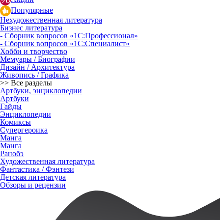
Популярные
Нехудожественная литература
Бизнес литература
- Сборник вопросов «1С:Профессионал»
- Сборник вопросов «1С:Специалист»
Хобби и творчество
Мемуары / Биографии
Дизайн / Архитектура
Живопись / Графика
>> Все разделы
Артбуки, энциклопедии
Артбуки
Гайды
Энциклопедии
Комиксы
Супергероика
Манга
Манга
Ранобэ
Художественная литература
Фантастика / Фэнтези
Детская литература
Обзоры и рецензии