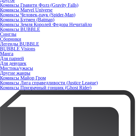
Другое
Комиксы Гравити Фолз (Gravity Falls)
Комиксы Marvel Universe
Комиксы Человек-паук (Spider-Man)
Комиксы Бэтмен (Batman)
Комиксы Земля Королей Федора Нечитайло
Комиксы BUBBLE
Синглы
Сборники
Легенды BUBBLE
BUBBLE Visions
Манга
Для парней
Для девушек
Мистика/ужасы
Другие жанры
Комиксы Майор Гром
Комиксы Лига справедливости (Justice League)
Комиксы Призрачный гонщик (Ghost Rider)