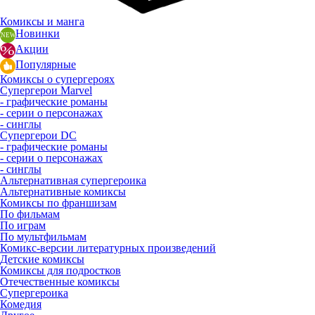
Комиксы и манга
Новинки
Акции
Популярные
Комиксы о супергероях
Супергерои Marvel
- графические романы
- серии о персонажах
- синглы
Супергерои DC
- графические романы
- серии о персонажах
- синглы
Альтернативная супергероика
Альтернативные комиксы
Комиксы по франшизам
По фильмам
По играм
По мультфильмам
Комикс-версии литературных произведений
Детские комиксы
Комиксы для подростков
Отечественные комиксы
Супергероика
Комедия