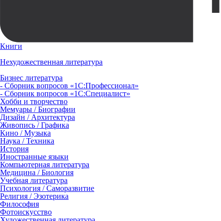
Книги
Нехудожественная литература
Бизнес литература
- Сборник вопросов «1С:Профессионал»
- Сборник вопросов «1С:Специалист»
Хобби и творчество
Мемуары / Биографии
Дизайн / Архитектура
Живопись / Графика
Кино / Музыка
Наука / Техника
История
Иностранные языки
Компьютерная литература
Медицина / Биология
Учебная литература
Психология / Саморазвитие
Религия / Эзотерика
Философия
Фотоискусство
Художественная литература