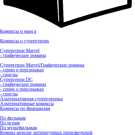
Комиксы и манга
Комиксы о супергероях
Супергерои Marvel
- графические романы
Супергерои Marvel/Графические романы
- серии о персонажах
- синглы
Супергерои DC
- графические романы
- серии о персонажах
- синглы
Альтернативная супергероика
Альтернативные комиксы
Комиксы по франшизам
По фильмам
По играм
По мультфильмам
Комикс-версии литературных произведений