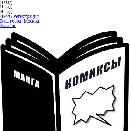
Назад
Назад
Назад
Вход
/
Регистрация
Ваш город:
Москва
Каталог