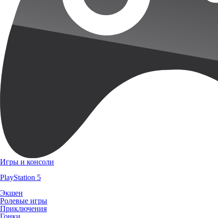
Игры и консоли
PlayStation 5
Экшен
Ролевые игры
Приключения
Гонки