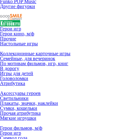
Funko POP Music
Другие фигурки
Герои игр
Герои кино, м/ф
Прочие
Настольные игры
Коллекционные карточные игры
Семейные, для вечеринок
По мотивам фильмов, игр, книг
В дорогу
Игры для детей
Головоломки
Атрибутика
Аксессуары героев
Светильники
Плакаты, значки, наклейки
Сумки, кошельки
Прочая атрибутика
Мягкие игрушки
Герои фильмов, м/ф
Герои игр
Символ года