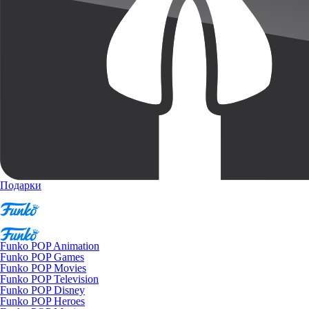
Подарки
Funko POP Animation
Funko POP Games
Funko POP Movies
Funko POP Television
Funko POP Disney
Funko POP Heroes