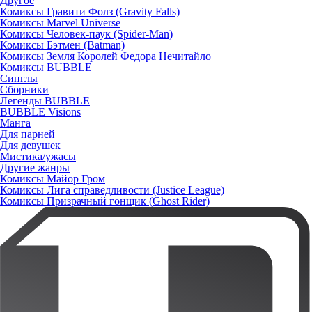
Другое
Комиксы Гравити Фолз (Gravity Falls)
Комиксы Marvel Universe
Комиксы Человек-паук (Spider-Man)
Комиксы Бэтмен (Batman)
Комиксы Земля Королей Федора Нечитайло
Комиксы BUBBLE
Синглы
Сборники
Легенды BUBBLE
BUBBLE Visions
Манга
Для парней
Для девушек
Мистика/ужасы
Другие жанры
Комиксы Майор Гром
Комиксы Лига справедливости (Justice League)
Комиксы Призрачный гонщик (Ghost Rider)