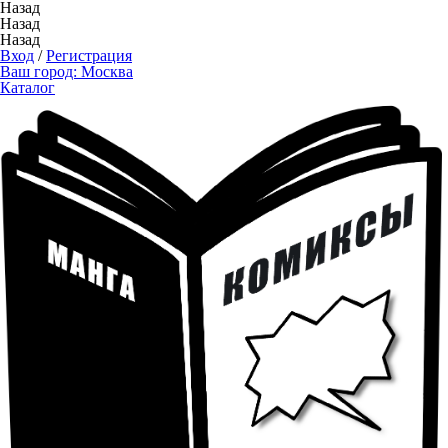
Назад
Назад
Назад
Вход
/
Регистрация
Ваш город:
Москва
Каталог