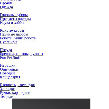
Прочие
Одежда
Головные уборы
Предметы одежды
Наука и хобби
Конструкторы
Научные наборы
Роботы, мини роботы
Сувениры
Посуда
Брелоки, жетоны, кулоны
Fun Pet Stuff
Игрушки
Ошейники
Поводки
Канцелярия
Блокноты, скетчбуки
Закладки
Ручки, карандаши
Тетради