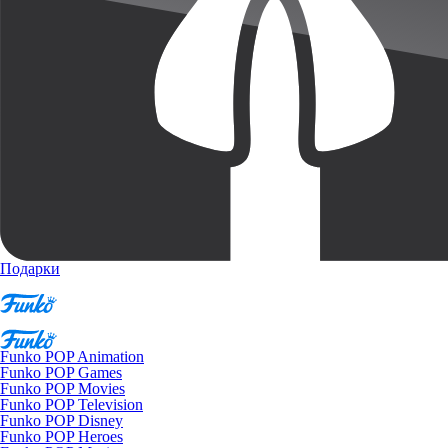
Подарки
Funko POP Animation
Funko POP Games
Funko POP Movies
Funko POP Television
Funko POP Disney
Funko POP Heroes