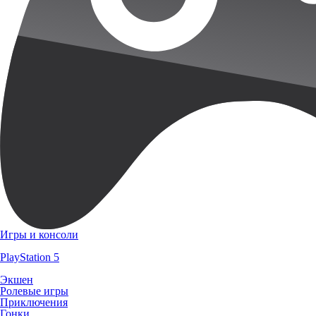
Игры и консоли
PlayStation 5
Экшен
Ролевые игры
Приключения
Гонки