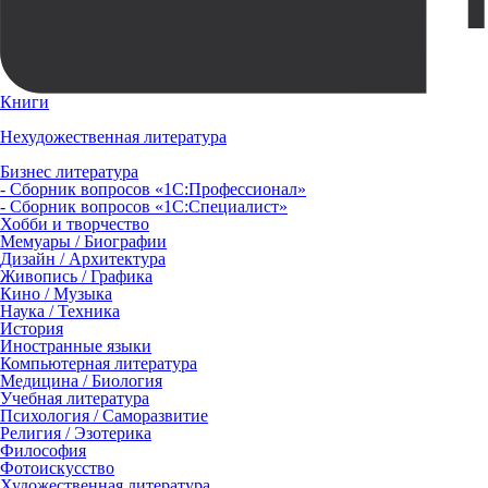
Книги
Нехудожественная литература
Бизнес литература
- Сборник вопросов «1С:Профессионал»
- Сборник вопросов «1С:Специалист»
Хобби и творчество
Мемуары / Биографии
Дизайн / Архитектура
Живопись / Графика
Кино / Музыка
Наука / Техника
История
Иностранные языки
Компьютерная литература
Медицина / Биология
Учебная литература
Психология / Саморазвитие
Религия / Эзотерика
Философия
Фотоискусство
Художественная литература