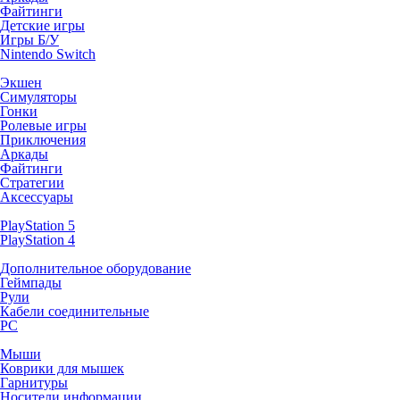
Файтинги
Детские игры
Игры Б/У
Nintendo Switch
Экшен
Симуляторы
Гонки
Ролевые игры
Приключения
Аркады
Файтинги
Стратегии
Аксессуары
PlayStation 5
PlayStation 4
Дополнительное оборудование
Геймпады
Рули
Кабели соединительные
PC
Мыши
Коврики для мышек
Гарнитуры
Носители информации