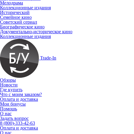
Мелодрама
Коллекционные издания
Исторический
Семейное кино
Советский сериал
Биографическое кино
Документально-историческое кино
Коллекционные издания
Trade-In
Обзоры
Новости
Где купить
Что с моим заказом?
Оплата и доставка
Мои бонусы
Помощь
О нас
Задать вопрос
8 (800)-333-42-63
Оплата и доставка
О нас