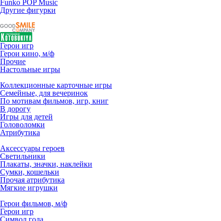
Funko POP Music
Другие фигурки
Герои игр
Герои кино, м/ф
Прочие
Настольные игры
Коллекционные карточные игры
Семейные, для вечеринок
По мотивам фильмов, игр, книг
В дорогу
Игры для детей
Головоломки
Атрибутика
Аксессуары героев
Светильники
Плакаты, значки, наклейки
Сумки, кошельки
Прочая атрибутика
Мягкие игрушки
Герои фильмов, м/ф
Герои игр
Символ года