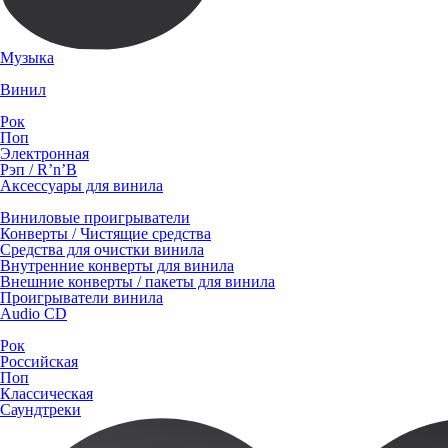
Музыка
Винил
Рок
Поп
Электронная
Рэп / R’n’B
Аксессуары для винила
Виниловые проигрыватели
Конверты / Чистящие средства
Средства для очистки винила
Внутренние конверты для винила
Внешние конверты / пакеты для винила
Проигрыватели винила
Audio CD
Рок
Российская
Поп
Классическая
Саундтреки