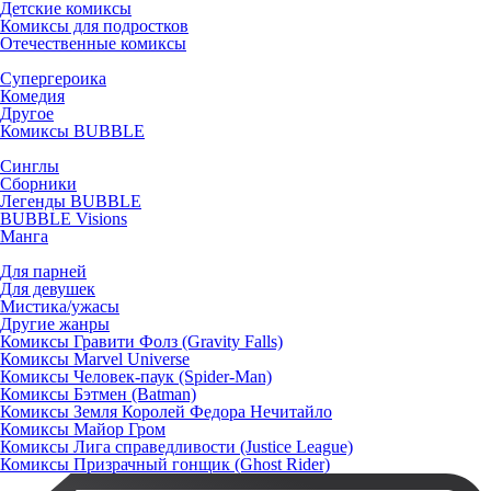
Детские комиксы
Комиксы для подростков
Отечественные комиксы
Супергероика
Комедия
Другое
Комиксы BUBBLE
Синглы
Сборники
Легенды BUBBLE
BUBBLE Visions
Манга
Для парней
Для девушек
Мистика/ужасы
Другие жанры
Комиксы Гравити Фолз (Gravity Falls)
Комиксы Marvel Universe
Комиксы Человек-паук (Spider-Man)
Комиксы Бэтмен (Batman)
Комиксы Земля Королей Федора Нечитайло
Комиксы Майор Гром
Комиксы Лига справедливости (Justice League)
Комиксы Призрачный гонщик (Ghost Rider)