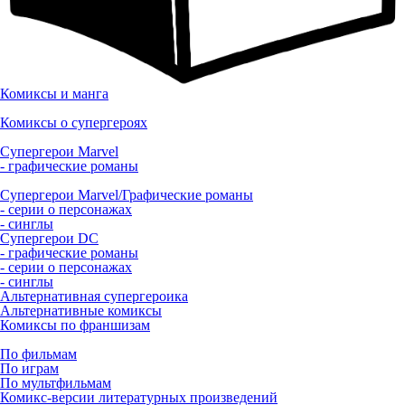
Комиксы и манга
Комиксы о супергероях
Супергерои Marvel
- графические романы
Супергерои Marvel/Графические романы
- серии о персонажах
- синглы
Супергерои DC
- графические романы
- серии о персонажах
- синглы
Альтернативная супергероика
Альтернативные комиксы
Комиксы по франшизам
По фильмам
По играм
По мультфильмам
Комикс-версии литературных произведений