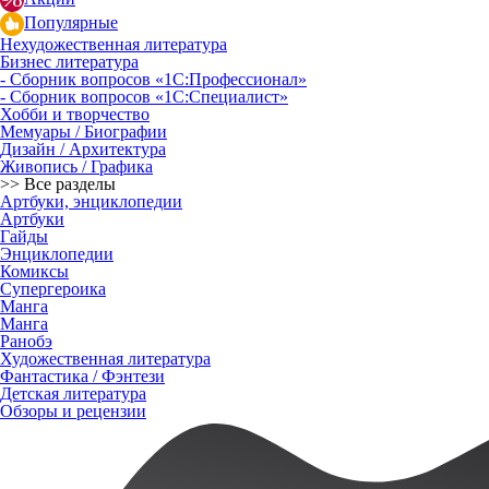
Популярные
Нехудожественная литература
Бизнес литература
- Сборник вопросов «1С:Профессионал»
- Сборник вопросов «1С:Специалист»
Хобби и творчество
Мемуары / Биографии
Дизайн / Архитектура
Живопись / Графика
>> Все разделы
Артбуки, энциклопедии
Артбуки
Гайды
Энциклопедии
Комиксы
Супергероика
Манга
Манга
Ранобэ
Художественная литература
Фантастика / Фэнтези
Детская литература
Обзоры и рецензии