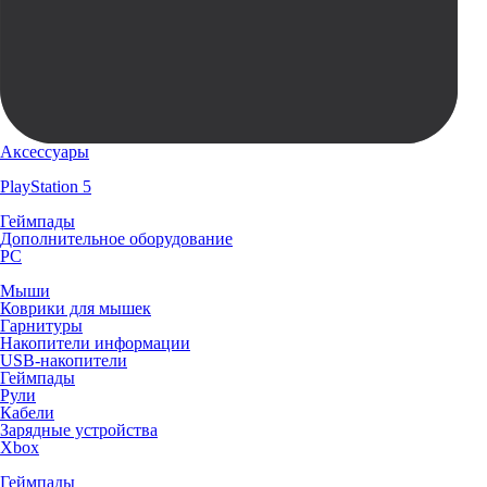
Аксессуары
PlayStation 5
Геймпады
Дополнительное оборудование
PC
Мыши
Коврики для мышек
Гарнитуры
Накопители информации
USB-накопители
Геймпады
Рули
Кабели
Зарядные устройства
Xbox
Геймпады