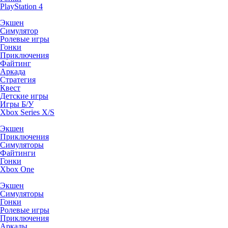
PlayStation 4
Экшен
Симулятор
Ролевые игры
Гонки
Приключения
Файтинг
Аркада
Стратегия
Квест
Детские игры
Игры Б/У
Xbox Series X/S
Экшен
Приключения
Симуляторы
Файтинги
Гонки
Xbox One
Экшен
Симуляторы
Гонки
Ролевые игры
Приключения
Аркады