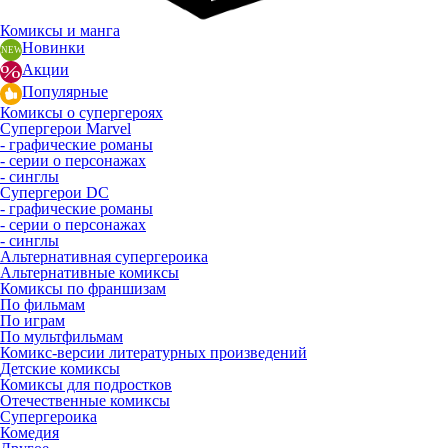
Комиксы и манга
Новинки
Акции
Популярные
Комиксы о супергероях
Супергерои Marvel
- графические романы
- серии о персонажах
- синглы
Супергерои DC
- графические романы
- серии о персонажах
- синглы
Альтернативная супергероика
Альтернативные комиксы
Комиксы по франшизам
По фильмам
По играм
По мультфильмам
Комикс-версии литературных произведений
Детские комиксы
Комиксы для подростков
Отечественные комиксы
Супергероика
Комедия