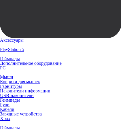
Аксессуары
PlayStation 5
Геймпады
Дополнительное оборудование
PC
Мыши
Коврики для мышек
Гарнитуры
Накопители информации
USB-накопители
Геймпады
Рули
Кабели
Зарядные устройства
Xbox
Геймпады