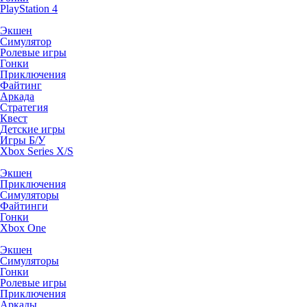
PlayStation 4
Экшен
Симулятор
Ролевые игры
Гонки
Приключения
Файтинг
Аркада
Стратегия
Квест
Детские игры
Игры Б/У
Xbox Series X/S
Экшен
Приключения
Симуляторы
Файтинги
Гонки
Xbox One
Экшен
Симуляторы
Гонки
Ролевые игры
Приключения
Аркады