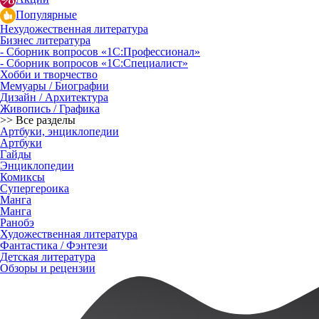
Популярные
Нехудожественная литература
Бизнес литература
- Сборник вопросов «1С:Профессионал»
- Сборник вопросов «1С:Специалист»
Хобби и творчество
Мемуары / Биографии
Дизайн / Архитектура
Живопись / Графика
>> Все разделы
Артбуки, энциклопедии
Артбуки
Гайды
Энциклопедии
Комиксы
Супергероика
Манга
Манга
Ранобэ
Художественная литература
Фантастика / Фэнтези
Детская литература
Обзоры и рецензии