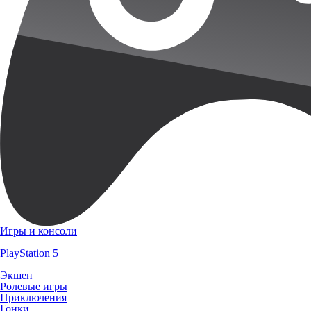
Игры и консоли
PlayStation 5
Экшен
Ролевые игры
Приключения
Гонки