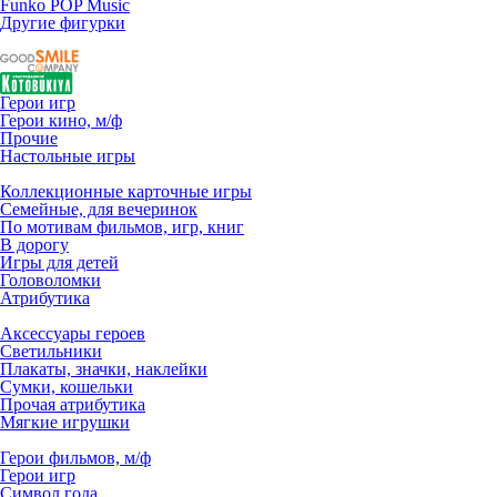
Funko POP Music
Другие фигурки
Герои игр
Герои кино, м/ф
Прочие
Настольные игры
Коллекционные карточные игры
Семейные, для вечеринок
По мотивам фильмов, игр, книг
В дорогу
Игры для детей
Головоломки
Атрибутика
Аксессуары героев
Светильники
Плакаты, значки, наклейки
Сумки, кошельки
Прочая атрибутика
Мягкие игрушки
Герои фильмов, м/ф
Герои игр
Символ года