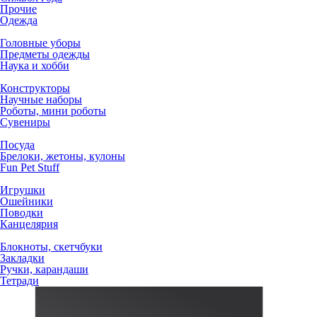
Прочие
Одежда
Головные уборы
Предметы одежды
Наука и хобби
Конструкторы
Научные наборы
Роботы, мини роботы
Сувениры
Посуда
Брелоки, жетоны, кулоны
Fun Pet Stuff
Игрушки
Ошейники
Поводки
Канцелярия
Блокноты, скетчбуки
Закладки
Ручки, карандаши
Тетради