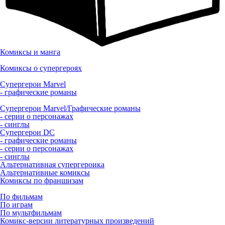
Комиксы и манга
Комиксы о супергероях
Супергерои Marvel
- графические романы
Супергерои Marvel/Графические романы
- серии о персонажах
- синглы
Супергерои DC
- графические романы
- серии о персонажах
- синглы
Альтернативная супергероика
Альтернативные комиксы
Комиксы по франшизам
По фильмам
По играм
По мультфильмам
Комикс-версии литературных произведений