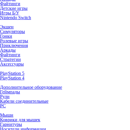
Файтинги
Детские игры
Игры Б/У
Nintendo Switch
Экшен
Симуляторы
Гонки
Ролевые игры
Приключения
Аркады
Файтинги
Стратегии
Аксессуары
PlayStation 5
PlayStation 4
Дополнительное оборудование
Геймпады
Рули
Кабели соединительные
PC
Мыши
Коврики для мышек
Гарнитуры
Носители информации