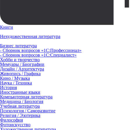
Книги
Нехудожественная литература
Бизнес литература
- Сборник вопросов «1С:Профессионал»
- Сборник вопросов «1С:Специалист»
Хобби и творчество
Мемуары / Биографии
Дизайн / Архитектура
Живопись / Графика
Кино / Музыка
Наука / Техника
История
Иностранные языки
Компьютерная литература
Медицина / Биология
Учебная литература
Психология / Саморазвитие
Религия / Эзотерика
Философия
Фотоискусство
Художественная литература