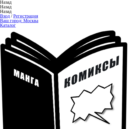
Назад
Назад
Назад
Вход
/
Регистрация
Ваш город:
Москва
Каталог