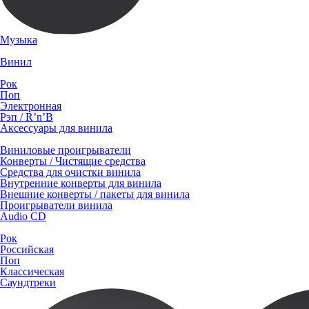
Музыка
Винил
Рок
Поп
Электронная
Рэп / R’n’B
Аксессуары для винила
Виниловые проигрыватели
Конверты / Чистящие средства
Средства для очистки винила
Внутренние конверты для винила
Внешние конверты / пакеты для винила
Проигрыватели винила
Audio CD
Рок
Российская
Поп
Классическая
Саундтреки