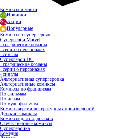
Комиксы и манга
Новинки
Акции
Популярные
Комиксы о супергероях
Супергерои Marvel
- графические романы
- серии о персонажах
- синглы
Супергерои DC
- графические романы
- серии о персонажах
- синглы
Альтернативная супергероика
Альтернативные комиксы
Комиксы по франшизам
По фильмам
По играм
По мультфильмам
Комикс-версии литературных произведений
Детские комиксы
Комиксы для подростков
Отечественные комиксы
Супергероика
Комедия