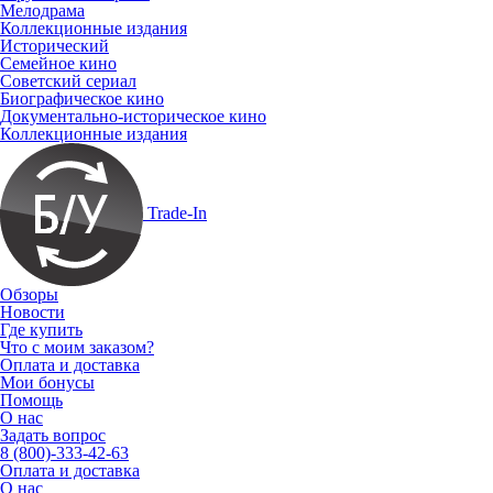
Мелодрама
Коллекционные издания
Исторический
Семейное кино
Советский сериал
Биографическое кино
Документально-историческое кино
Коллекционные издания
Trade-In
Обзоры
Новости
Где купить
Что с моим заказом?
Оплата и доставка
Мои бонусы
Помощь
О нас
Задать вопрос
8 (800)-333-42-63
Оплата и доставка
О нас