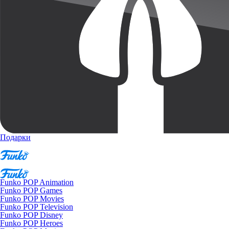
Подарки
Funko POP Animation
Funko POP Games
Funko POP Movies
Funko POP Television
Funko POP Disney
Funko POP Heroes