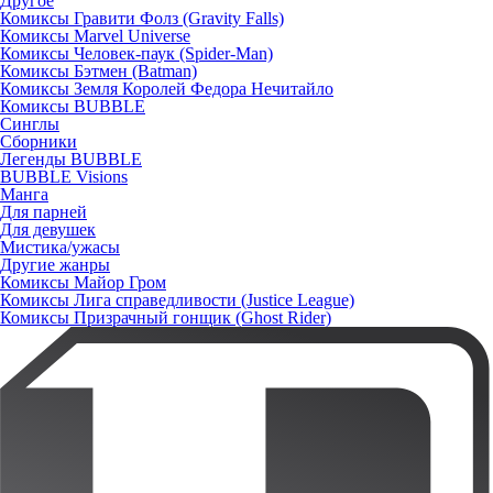
Другое
Комиксы Гравити Фолз (Gravity Falls)
Комиксы Marvel Universe
Комиксы Человек-паук (Spider-Man)
Комиксы Бэтмен (Batman)
Комиксы Земля Королей Федора Нечитайло
Комиксы BUBBLE
Синглы
Сборники
Легенды BUBBLE
BUBBLE Visions
Манга
Для парней
Для девушек
Мистика/ужасы
Другие жанры
Комиксы Майор Гром
Комиксы Лига справедливости (Justice League)
Комиксы Призрачный гонщик (Ghost Rider)