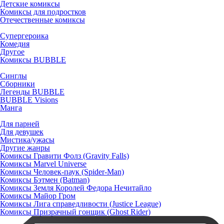
Детские комиксы
Комиксы для подростков
Отечественные комиксы
Супергероика
Комедия
Другое
Комиксы BUBBLE
Синглы
Сборники
Легенды BUBBLE
BUBBLE Visions
Манга
Для парней
Для девушек
Мистика/ужасы
Другие жанры
Комиксы Гравити Фолз (Gravity Falls)
Комиксы Marvel Universe
Комиксы Человек-паук (Spider-Man)
Комиксы Бэтмен (Batman)
Комиксы Земля Королей Федора Нечитайло
Комиксы Майор Гром
Комиксы Лига справедливости (Justice League)
Комиксы Призрачный гонщик (Ghost Rider)