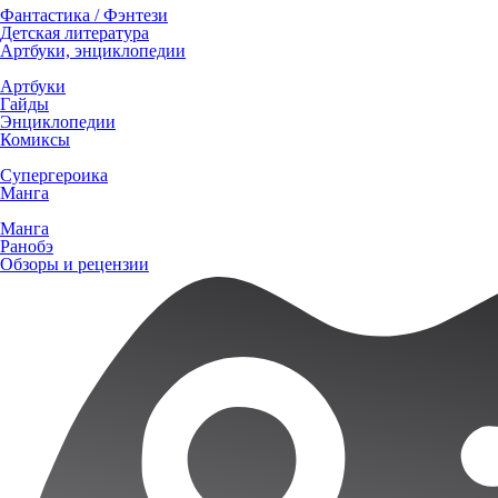
Фантастика / Фэнтези
Детская литература
Артбуки, энциклопедии
Артбуки
Гайды
Энциклопедии
Комиксы
Супергероика
Манга
Манга
Ранобэ
Обзоры и рецензии