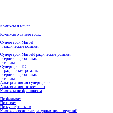
Комиксы и манга
Комиксы о супергероях
Супергерои Marvel
- графические романы
Супергерои Marvel/Графические романы
- серии о персонажах
- синглы
Супергерои DC
- графические романы
- серии о персонажах
- синглы
Альтернативная супергероика
Альтернативные комиксы
Комиксы по франшизам
По фильмам
По играм
По мультфильмам
Комикс-версии литературных произведений