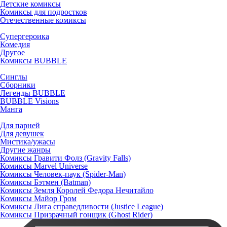
Детские комиксы
Комиксы для подростков
Отечественные комиксы
Супергероика
Комедия
Другое
Комиксы BUBBLE
Синглы
Сборники
Легенды BUBBLE
BUBBLE Visions
Манга
Для парней
Для девушек
Мистика/ужасы
Другие жанры
Комиксы Гравити Фолз (Gravity Falls)
Комиксы Marvel Universe
Комиксы Человек-паук (Spider-Man)
Комиксы Бэтмен (Batman)
Комиксы Земля Королей Федора Нечитайло
Комиксы Майор Гром
Комиксы Лига справедливости (Justice League)
Комиксы Призрачный гонщик (Ghost Rider)