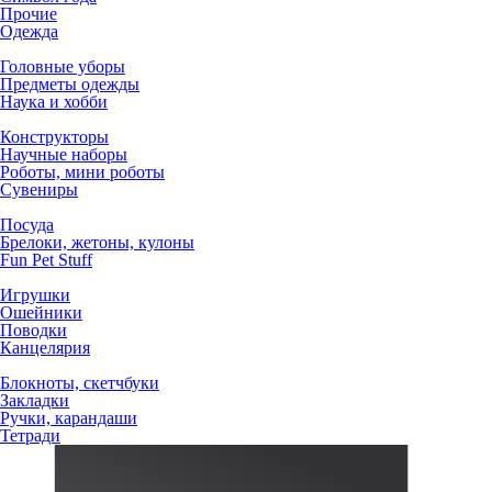
Прочие
Одежда
Головные уборы
Предметы одежды
Наука и хобби
Конструкторы
Научные наборы
Роботы, мини роботы
Сувениры
Посуда
Брелоки, жетоны, кулоны
Fun Pet Stuff
Игрушки
Ошейники
Поводки
Канцелярия
Блокноты, скетчбуки
Закладки
Ручки, карандаши
Тетради