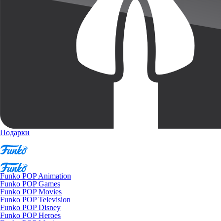
Подарки
Funko POP Animation
Funko POP Games
Funko POP Movies
Funko POP Television
Funko POP Disney
Funko POP Heroes