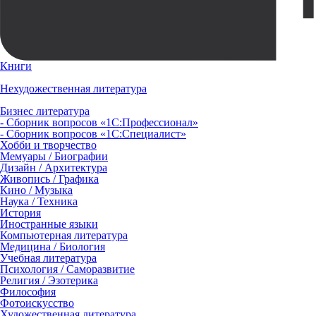
Книги
Нехудожественная литература
Бизнес литература
- Сборник вопросов «1С:Профессионал»
- Сборник вопросов «1С:Специалист»
Хобби и творчество
Мемуары / Биографии
Дизайн / Архитектура
Живопись / Графика
Кино / Музыка
Наука / Техника
История
Иностранные языки
Компьютерная литература
Медицина / Биология
Учебная литература
Психология / Саморазвитие
Религия / Эзотерика
Философия
Фотоискусство
Художественная литература