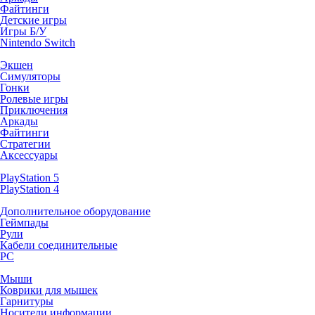
Файтинги
Детские игры
Игры Б/У
Nintendo Switch
Экшен
Симуляторы
Гонки
Ролевые игры
Приключения
Аркады
Файтинги
Стратегии
Аксессуары
PlayStation 5
PlayStation 4
Дополнительное оборудование
Геймпады
Рули
Кабели соединительные
PC
Мыши
Коврики для мышек
Гарнитуры
Носители информации