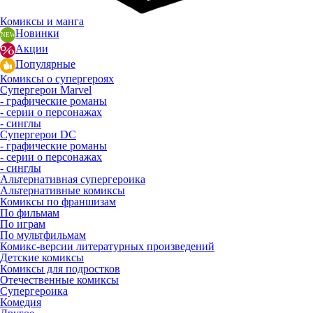
Комиксы и манга
Новинки
Акции
Популярные
Комиксы о супергероях
Супергерои Marvel
- графические романы
- серии о персонажах
- синглы
Супергерои DC
- графические романы
- серии о персонажах
- синглы
Альтернативная супергероика
Альтернативные комиксы
Комиксы по франшизам
По фильмам
По играм
По мультфильмам
Комикс-версии литературных произведений
Детские комиксы
Комиксы для подростков
Отечественные комиксы
Супергероика
Комедия