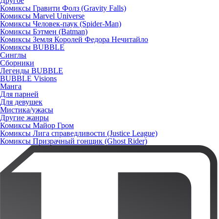
Другое
Комиксы Гравити Фолз (Gravity Falls)
Комиксы Marvel Universe
Комиксы Человек-паук (Spider-Man)
Комиксы Бэтмен (Batman)
Комиксы Земля Королей Федора Нечитайло
Комиксы BUBBLE
Синглы
Сборники
Легенды BUBBLE
BUBBLE Visions
Манга
Для парней
Для девушек
Мистика/ужасы
Другие жанры
Комиксы Майор Гром
Комиксы Лига справедливости (Justice League)
Комиксы Призрачный гонщик (Ghost Rider)