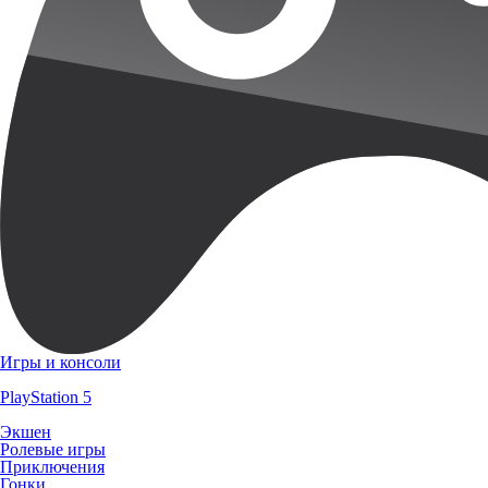
Игры и консоли
PlayStation 5
Экшен
Ролевые игры
Приключения
Гонки