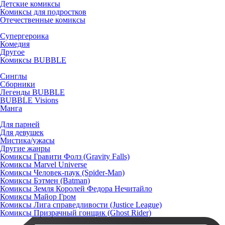
Детские комиксы
Комиксы для подростков
Отечественные комиксы
Супергероика
Комедия
Другое
Комиксы BUBBLE
Синглы
Сборники
Легенды BUBBLE
BUBBLE Visions
Манга
Для парней
Для девушек
Мистика/ужасы
Другие жанры
Комиксы Гравити Фолз (Gravity Falls)
Комиксы Marvel Universe
Комиксы Человек-паук (Spider-Man)
Комиксы Бэтмен (Batman)
Комиксы Земля Королей Федора Нечитайло
Комиксы Майор Гром
Комиксы Лига справедливости (Justice League)
Комиксы Призрачный гонщик (Ghost Rider)