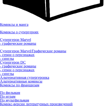
Комиксы и манга
Комиксы о супергероях
Супергерои Marvel
- графические романы
Супергерои Marvel/Графические романы
- серии о персонажах
- синглы
Супергерои DC
- графические романы
- серии о персонажах
- синглы
Альтернативная супергероика
Альтернативные комиксы
Комиксы по франшизам
По фильмам
По играм
По мультфильмам
Комикс-версии литературных произведений