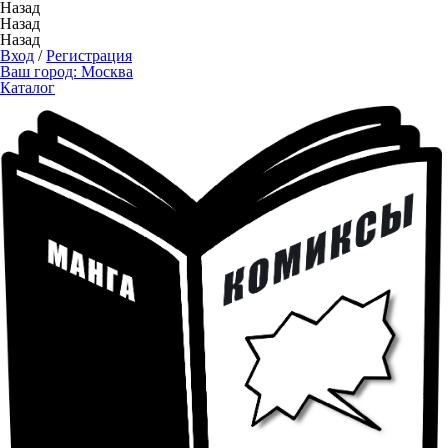
Назад
Назад
Назад
Вход
/
Регистрация
Ваш город:
Москва
Каталог