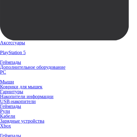
Аксессуары
PlayStation 5
Геймпады
Дополнительное оборудование
PC
Мыши
Коврики для мышек
Гарнитуры
Накопители информации
USB-накопители
Геймпады
Рули
Кабели
Зарядные устройства
Xbox
Геймпады