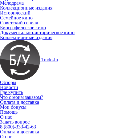
Мелодрама
Коллекционные издания
Исторический
Семейное кино
Советский сериал
Биографическое кино
Документально-историческое кино
Коллекционные издания
Trade-In
Обзоры
Новости
Где купить
Что с моим заказом?
Оплата и доставка
Мои бонусы
Помощь
О нас
Задать вопрос
8 (800)-333-42-63
Оплата и доставка
О нас