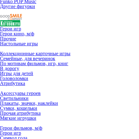
Funko POP Music
Другие фигурки
Герои игр
Герои кино, м/ф
Прочие
Настольные игры
Коллекционные карточные игры
Семейные, для вечеринок
По мотивам фильмов, игр, книг
В дорогу
Игры для детей
Головоломки
Атрибутика
Аксессуары героев
Светильники
Плакаты, значки, наклейки
Сумки, кошельки
Прочая атрибутика
Мягкие игрушки
Герои фильмов, м/ф
Герои игр
Символ года