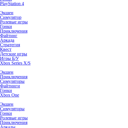
PlayStation 4
Экшен
Симулятор
Ролевые игры
Гонки
Приключения
Файтинг
Аркада
Стратегия
Квест
Детские игры
Игры Б/У
Xbox Series X/S
Экшен
Приключения
Симуляторы
Файтинги
Гонки
Xbox One
Экшен
Симуляторы
Гонки
Ролевые игры
Приключения
Аркады