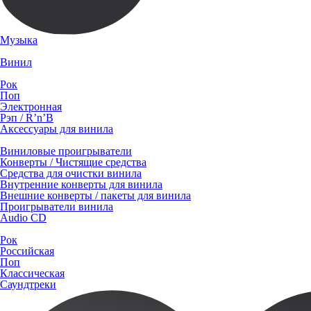
Музыка
Винил
Рок
Поп
Электронная
Рэп / R’n’B
Аксессуары для винила
Виниловые проигрыватели
Конверты / Чистящие средства
Средства для очистки винила
Внутренние конверты для винила
Внешние конверты / пакеты для винила
Проигрыватели винила
Audio CD
Рок
Российская
Поп
Классическая
Саундтреки