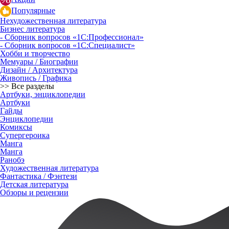
Популярные
Нехудожественная литература
Бизнес литература
- Сборник вопросов «1С:Профессионал»
- Сборник вопросов «1С:Специалист»
Хобби и творчество
Мемуары / Биографии
Дизайн / Архитектура
Живопись / Графика
>> Все разделы
Артбуки, энциклопедии
Артбуки
Гайды
Энциклопедии
Комиксы
Супергероика
Манга
Манга
Ранобэ
Художественная литература
Фантастика / Фэнтези
Детская литература
Обзоры и рецензии