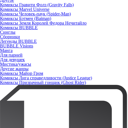
Другое
Комиксы Гравити Фолз (Gravity Falls)
Комиксы Marvel Universe
Комиксы Человек-паук (Spider-Man)
Комиксы Бэтмен (Batman)
Комиксы Земля Королей Федора Нечитайло
Комиксы BUBBLE
Синглы
Сборники
Легенды BUBBLE
BUBBLE Visions
Манга
Для парней
Для девушек
Мистика/ужасы
Другие жанры
Комиксы Майор Гром
Комиксы Лига справедливости (Justice League)
Комиксы Призрачный гонщик (Ghost Rider)