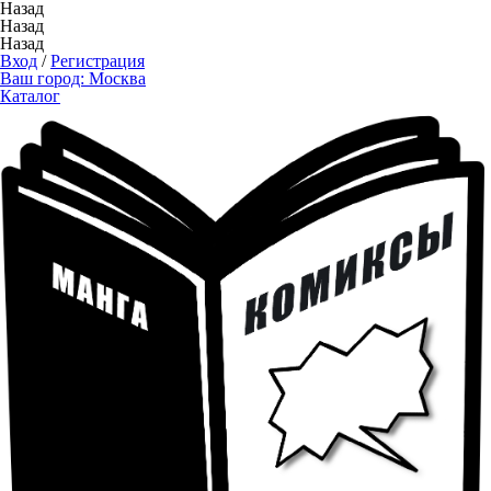
Назад
Назад
Назад
Вход
/
Регистрация
Ваш город:
Москва
Каталог