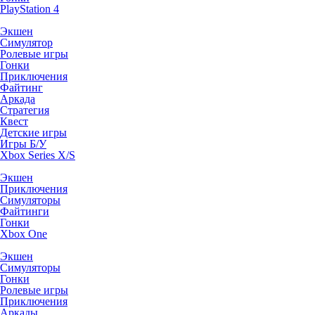
PlayStation 4
Экшен
Симулятор
Ролевые игры
Гонки
Приключения
Файтинг
Аркада
Стратегия
Квест
Детские игры
Игры Б/У
Xbox Series X/S
Экшен
Приключения
Симуляторы
Файтинги
Гонки
Xbox One
Экшен
Симуляторы
Гонки
Ролевые игры
Приключения
Аркады