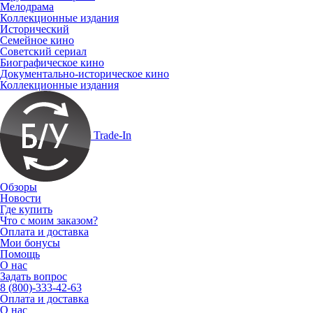
Мелодрама
Коллекционные издания
Исторический
Семейное кино
Советский сериал
Биографическое кино
Документально-историческое кино
Коллекционные издания
Trade-In
Обзоры
Новости
Где купить
Что с моим заказом?
Оплата и доставка
Мои бонусы
Помощь
О нас
Задать вопрос
8 (800)-333-42-63
Оплата и доставка
О нас