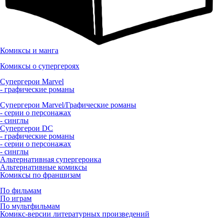
Комиксы и манга
Комиксы о супергероях
Супергерои Marvel
- графические романы
Супергерои Marvel/Графические романы
- серии о персонажах
- синглы
Супергерои DC
- графические романы
- серии о персонажах
- синглы
Альтернативная супергероика
Альтернативные комиксы
Комиксы по франшизам
По фильмам
По играм
По мультфильмам
Комикс-версии литературных произведений