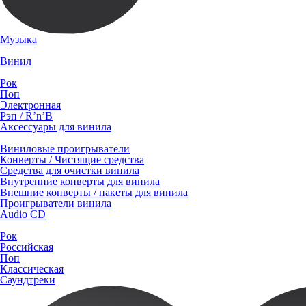
Музыка
Винил
Рок
Поп
Электронная
Рэп / R’n’B
Аксессуары для винила
Виниловые проигрыватели
Конверты / Чистящие средства
Средства для очистки винила
Внутренние конверты для винила
Внешние конверты / пакеты для винила
Проигрыватели винила
Audio CD
Рок
Российская
Поп
Классическая
Саундтреки