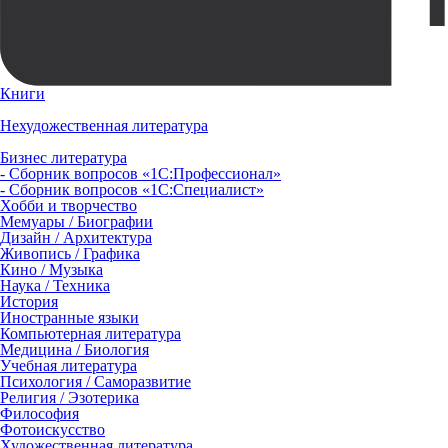
Книги
Нехудожественная литература
Бизнес литература
- Сборник вопросов «1С:Профессионал»
- Сборник вопросов «1С:Специалист»
Хобби и творчество
Мемуары / Биографии
Дизайн / Архитектура
Живопись / Графика
Кино / Музыка
Наука / Техника
История
Иностранные языки
Компьютерная литература
Медицина / Биология
Учебная литература
Психология / Саморазвитие
Религия / Эзотерика
Философия
Фотоискусство
Художественная литература