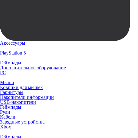
Аксессуары
PlayStation 5
Геймпады
Дополнительное оборудование
PC
Мыши
Коврики для мышек
Гарнитуры
Накопители информации
USB-накопители
Геймпады
Рули
Кабели
Зарядные устройства
Xbox
Геймпады