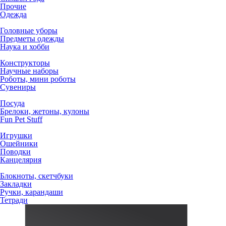
Прочие
Одежда
Головные уборы
Предметы одежды
Наука и хобби
Конструкторы
Научные наборы
Роботы, мини роботы
Сувениры
Посуда
Брелоки, жетоны, кулоны
Fun Pet Stuff
Игрушки
Ошейники
Поводки
Канцелярия
Блокноты, скетчбуки
Закладки
Ручки, карандаши
Тетради