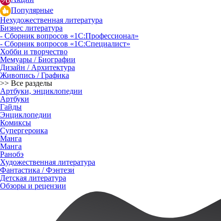
Популярные
Нехудожественная литература
Бизнес литература
- Сборник вопросов «1С:Профессионал»
- Сборник вопросов «1С:Специалист»
Хобби и творчество
Мемуары / Биографии
Дизайн / Архитектура
Живопись / Графика
>> Все разделы
Артбуки, энциклопедии
Артбуки
Гайды
Энциклопедии
Комиксы
Супергероика
Манга
Манга
Ранобэ
Художественная литература
Фантастика / Фэнтези
Детская литература
Обзоры и рецензии