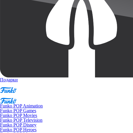
Подарки
Funko POP Animation
Funko POP Games
Funko POP Movies
Funko POP Television
Funko POP Disney
Funko POP Heroes