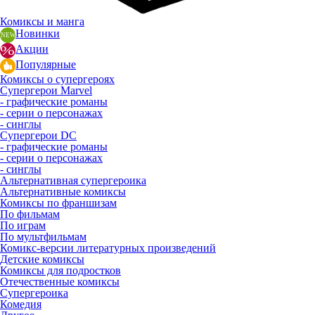
Комиксы и манга
Новинки
Акции
Популярные
Комиксы о супергероях
Супергерои Marvel
- графические романы
- серии о персонажах
- синглы
Супергерои DC
- графические романы
- серии о персонажах
- синглы
Альтернативная супергероика
Альтернативные комиксы
Комиксы по франшизам
По фильмам
По играм
По мультфильмам
Комикс-версии литературных произведений
Детские комиксы
Комиксы для подростков
Отечественные комиксы
Супергероика
Комедия