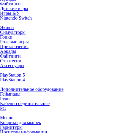
Файтинги
Детские игры
Игры Б/У
Nintendo Switch
Экшен
Симуляторы
Гонки
Ролевые игры
Приключения
Аркады
Файтинги
Стратегии
Аксессуары
PlayStation 5
PlayStation 4
Дополнительное оборудование
Геймпады
Рули
Кабели соединительные
PC
Мыши
Коврики для мышек
Гарнитуры
Носители информации