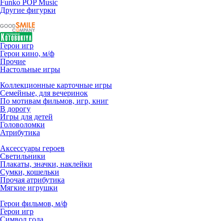
Funko POP Music
Другие фигурки
Герои игр
Герои кино, м/ф
Прочие
Настольные игры
Коллекционные карточные игры
Семейные, для вечеринок
По мотивам фильмов, игр, книг
В дорогу
Игры для детей
Головоломки
Атрибутика
Аксессуары героев
Светильники
Плакаты, значки, наклейки
Сумки, кошельки
Прочая атрибутика
Мягкие игрушки
Герои фильмов, м/ф
Герои игр
Символ года