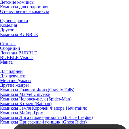
Детские комиксы
Комиксы для подростков
Отечественные комиксы
Супергероика
Комедия
Другое
Комиксы BUBBLE
Синглы
Сборники
Легенды BUBBLE
BUBBLE Visions
Манга
Для парней
Для девушек
Мистика/ужасы
Другие жанры
Комиксы Гравити Фолз (Gravity Falls)
Комиксы Marvel Universe
Комиксы Человек-паук (Spider-Man)
Комиксы Бэтмен (Batman)
Комиксы Земля Королей Федора Нечитайло
Комиксы Майор Гром
Комиксы Лига справедливости (Justice League)
Комиксы Призрачный гонщик (Ghost Rider)