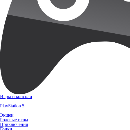
Игры и консоли
PlayStation 5
Экшен
Ролевые игры
Приключения
Гонки