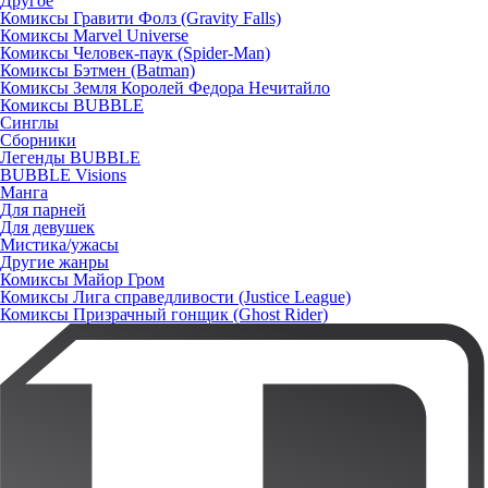
Другое
Комиксы Гравити Фолз (Gravity Falls)
Комиксы Marvel Universe
Комиксы Человек-паук (Spider-Man)
Комиксы Бэтмен (Batman)
Комиксы Земля Королей Федора Нечитайло
Комиксы BUBBLE
Синглы
Сборники
Легенды BUBBLE
BUBBLE Visions
Манга
Для парней
Для девушек
Мистика/ужасы
Другие жанры
Комиксы Майор Гром
Комиксы Лига справедливости (Justice League)
Комиксы Призрачный гонщик (Ghost Rider)