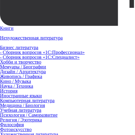
Книги
Нехудожественная литература
Бизнес литература
- Сборник вопросов «1С:Профессионал»
- Сборник вопросов «1С:Специалист»
Хобби и творчество
Мемуары / Биографии
Дизайн / Архитектура
Живопись / Графика
Кино / Музыка
Наука / Техника
История
Иностранные языки
Компьютерная литература
Медицина / Биология
Учебная литература
Психология / Саморазвитие
Религия / Эзотерика
Философия
Фотоискусство
Художественная литература