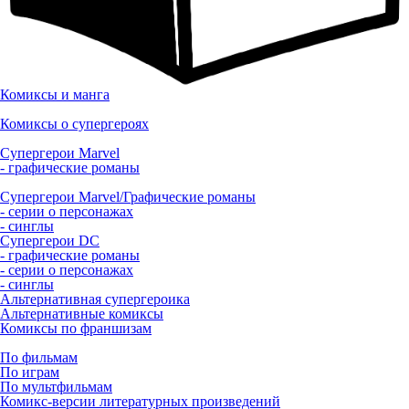
Комиксы и манга
Комиксы о супергероях
Супергерои Marvel
- графические романы
Супергерои Marvel/Графические романы
- серии о персонажах
- синглы
Супергерои DC
- графические романы
- серии о персонажах
- синглы
Альтернативная супергероика
Альтернативные комиксы
Комиксы по франшизам
По фильмам
По играм
По мультфильмам
Комикс-версии литературных произведений