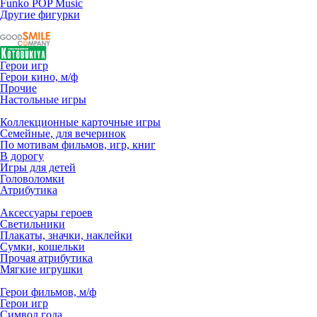
Funko POP Music
Другие фигурки
Герои игр
Герои кино, м/ф
Прочие
Настольные игры
Коллекционные карточные игры
Семейные, для вечеринок
По мотивам фильмов, игр, книг
В дорогу
Игры для детей
Головоломки
Атрибутика
Аксессуары героев
Светильники
Плакаты, значки, наклейки
Сумки, кошельки
Прочая атрибутика
Мягкие игрушки
Герои фильмов, м/ф
Герои игр
Символ года