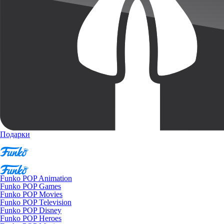
Подарки
Funko POP Animation
Funko POP Games
Funko POP Movies
Funko POP Television
Funko POP Disney
Funko POP Heroes