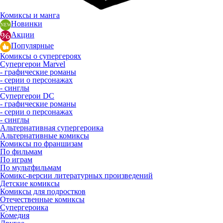
Комиксы и манга
Новинки
Акции
Популярные
Комиксы о супергероях
Супергерои Marvel
- графические романы
- серии о персонажах
- синглы
Супергерои DC
- графические романы
- серии о персонажах
- синглы
Альтернативная супергероика
Альтернативные комиксы
Комиксы по франшизам
По фильмам
По играм
По мультфильмам
Комикс-версии литературных произведений
Детские комиксы
Комиксы для подростков
Отечественные комиксы
Супергероика
Комедия