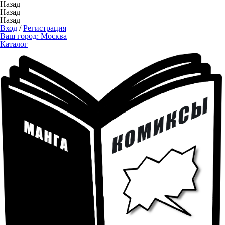
Назад
Назад
Назад
Вход
/
Регистрация
Ваш город:
Москва
Каталог