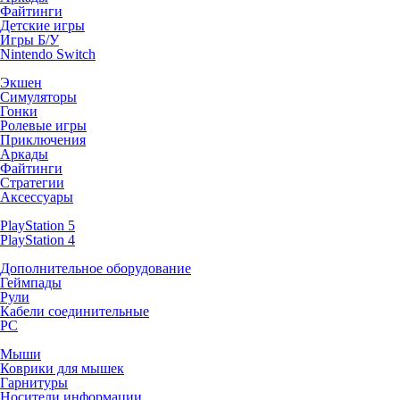
Файтинги
Детские игры
Игры Б/У
Nintendo Switch
Экшен
Симуляторы
Гонки
Ролевые игры
Приключения
Аркады
Файтинги
Стратегии
Аксессуары
PlayStation 5
PlayStation 4
Дополнительное оборудование
Геймпады
Рули
Кабели соединительные
PC
Мыши
Коврики для мышек
Гарнитуры
Носители информации