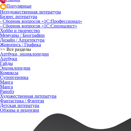
Популярные
Нехудожественная литература
Бизнес литература
- Сборник вопросов «1С:Профессионал»
- Сборник вопросов «1С:Специалист»
Хобби и творчество
Мемуары / Биографии
Дизайн / Архитектура
Живопись / Графика
>> Все разделы
Артбуки, энциклопедии
Артбуки
Гайды
Энциклопедии
Комиксы
Супергероика
Манга
Манга
Ранобэ
Художественная литература
Фантастика / Фэнтези
Детская литература
Обзоры и рецензии