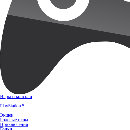
Игры и консоли
PlayStation 5
Экшен
Ролевые игры
Приключения
Гонки