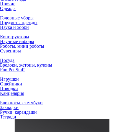
Прочие
Одежда
Головные уборы
Предметы одежды
Наука и хобби
Конструкторы
Научные наборы
Роботы, мини роботы
Сувениры
Посуда
Брелоки, жетоны, кулоны
Fun Pet Stuff
Игрушки
Ошейники
Поводки
Канцелярия
Блокноты, скетчбуки
Закладки
Ручки, карандаши
Тетради