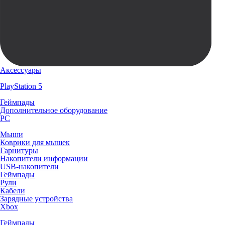
Аксессуары
PlayStation 5
Геймпады
Дополнительное оборудование
PC
Мыши
Коврики для мышек
Гарнитуры
Накопители информации
USB-накопители
Геймпады
Рули
Кабели
Зарядные устройства
Xbox
Геймпады