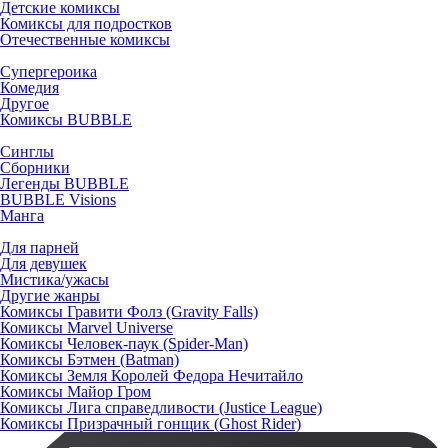
Детские комиксы
Комиксы для подростков
Отечественные комиксы
Супергероика
Комедия
Другое
Комиксы BUBBLE
Синглы
Сборники
Легенды BUBBLE
BUBBLE Visions
Манга
Для парней
Для девушек
Мистика/ужасы
Другие жанры
Комиксы Гравити Фолз (Gravity Falls)
Комиксы Marvel Universe
Комиксы Человек-паук (Spider-Man)
Комиксы Бэтмен (Batman)
Комиксы Земля Королей Федора Нечитайло
Комиксы Майор Гром
Комиксы Лига справедливости (Justice League)
Комиксы Призрачный гонщик (Ghost Rider)