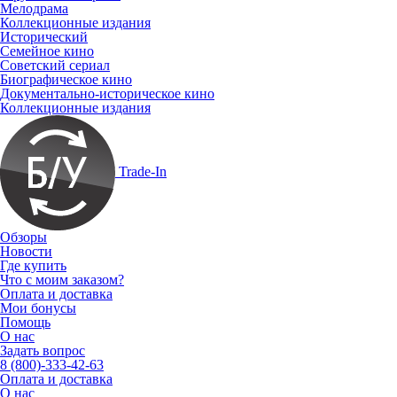
Мелодрама
Коллекционные издания
Исторический
Семейное кино
Советский сериал
Биографическое кино
Документально-историческое кино
Коллекционные издания
Trade-In
Обзоры
Новости
Где купить
Что с моим заказом?
Оплата и доставка
Мои бонусы
Помощь
О нас
Задать вопрос
8 (800)-333-42-63
Оплата и доставка
О нас