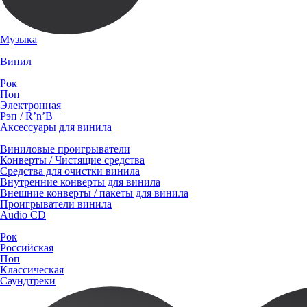
Музыка
Винил
Рок
Поп
Электронная
Рэп / R’n’B
Аксессуары для винила
Виниловые проигрыватели
Конверты / Чистящие средства
Средства для очистки винила
Внутренние конверты для винила
Внешние конверты / пакеты для винила
Проигрыватели винила
Audio CD
Рок
Российская
Поп
Классическая
Саундтреки