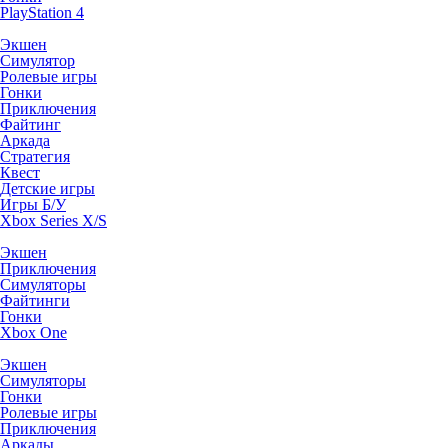
PlayStation 4
Экшен
Симулятор
Ролевые игры
Гонки
Приключения
Файтинг
Аркада
Стратегия
Квест
Детские игры
Игры Б/У
Xbox Series X/S
Экшен
Приключения
Симуляторы
Файтинги
Гонки
Xbox One
Экшен
Симуляторы
Гонки
Ролевые игры
Приключения
Аркады