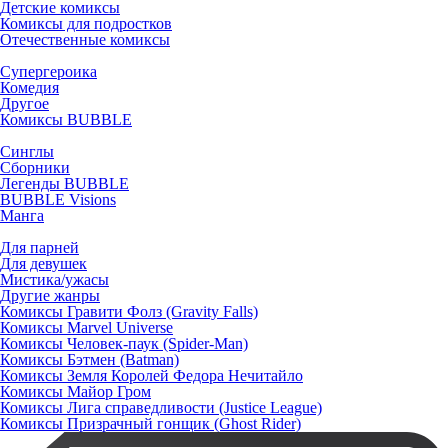
Детские комиксы
Комиксы для подростков
Отечественные комиксы
Супергероика
Комедия
Другое
Комиксы BUBBLE
Синглы
Сборники
Легенды BUBBLE
BUBBLE Visions
Манга
Для парней
Для девушек
Мистика/ужасы
Другие жанры
Комиксы Гравити Фолз (Gravity Falls)
Комиксы Marvel Universe
Комиксы Человек-паук (Spider-Man)
Комиксы Бэтмен (Batman)
Комиксы Земля Королей Федора Нечитайло
Комиксы Майор Гром
Комиксы Лига справедливости (Justice League)
Комиксы Призрачный гонщик (Ghost Rider)