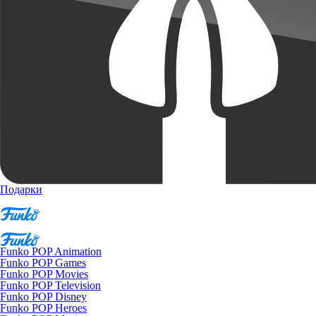
Подарки
Funko POP Animation
Funko POP Games
Funko POP Movies
Funko POP Television
Funko POP Disney
Funko POP Heroes