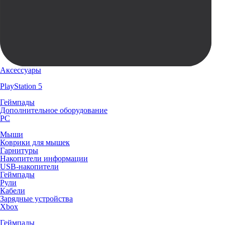
Аксессуары
PlayStation 5
Геймпады
Дополнительное оборудование
PC
Мыши
Коврики для мышек
Гарнитуры
Накопители информации
USB-накопители
Геймпады
Рули
Кабели
Зарядные устройства
Xbox
Геймпады