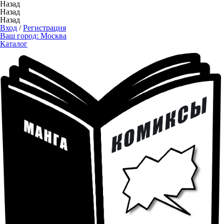
Назад
Назад
Назад
Вход
/
Регистрация
Ваш город:
Москва
Каталог