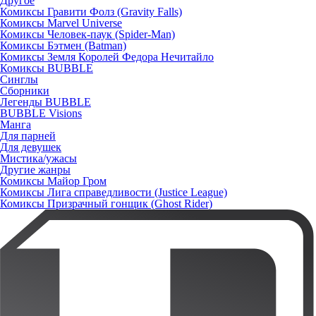
Другое
Комиксы Гравити Фолз (Gravity Falls)
Комиксы Marvel Universe
Комиксы Человек-паук (Spider-Man)
Комиксы Бэтмен (Batman)
Комиксы Земля Королей Федора Нечитайло
Комиксы BUBBLE
Синглы
Сборники
Легенды BUBBLE
BUBBLE Visions
Манга
Для парней
Для девушек
Мистика/ужасы
Другие жанры
Комиксы Майор Гром
Комиксы Лига справедливости (Justice League)
Комиксы Призрачный гонщик (Ghost Rider)