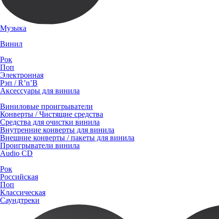
Музыка
Винил
Рок
Поп
Электронная
Рэп / R’n’B
Аксессуары для винила
Виниловые проигрыватели
Конверты / Чистящие средства
Средства для очистки винила
Внутренние конверты для винила
Внешние конверты / пакеты для винила
Проигрыватели винила
Audio CD
Рок
Российская
Поп
Классическая
Саундтреки