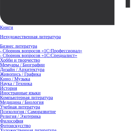
Книги
Нехудожественная литература
Бизнес литература
- Сборник вопросов «1С:Профессионал»
- Сборник вопросов «1С:Специалист»
Хобби и творчество
Мемуары / Биографии
Дизайн / Архитектура
Живопись / Графика
Кино / Музыка
Наука / Техника
История
Иностранные языки
Компьютерная литература
Медицина / Биология
Учебная литература
Психология / Саморазвитие
Религия / Эзотерика
Философия
Фотоискусство
Художественная литература