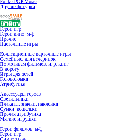
Funko POP Music
Другие фигурки
Герои игр
Герои кино, м/ф
Прочие
Настольные игры
Коллекционные карточные игры
Семейные, для вечеринок
По мотивам фильмов, игр, книг
В дорогу
Игры для детей
Головоломки
Атрибутика
Аксессуары героев
Светильники
Плакаты, значки, наклейки
Сумки, кошельки
Прочая атрибутика
Мягкие игрушки
Герои фильмов, м/ф
Герои игр
Символ года