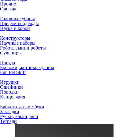
Прочие
Одежда
Головные уборы
Предметы одежды
Наука и хобби
Конструкторы
Научные наборы
Роботы, мини роботы
Сувениры
Посуда
Брелоки, жетоны, кулоны
Fun Pet Stuff
Игрушки
Ошейники
Поводки
Канцелярия
Блокноты, скетчбуки
Закладки
Ручки, карандаши
Тетради