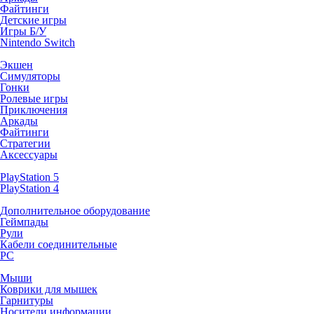
Файтинги
Детские игры
Игры Б/У
Nintendo Switch
Экшен
Симуляторы
Гонки
Ролевые игры
Приключения
Аркады
Файтинги
Стратегии
Аксессуары
PlayStation 5
PlayStation 4
Дополнительное оборудование
Геймпады
Рули
Кабели соединительные
PC
Мыши
Коврики для мышек
Гарнитуры
Носители информации