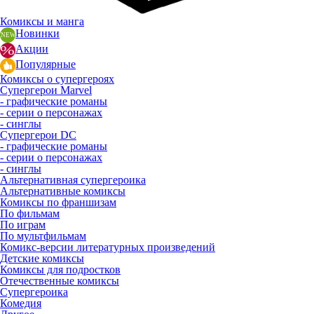
Комиксы и манга
Новинки
Акции
Популярные
Комиксы о супергероях
Супергерои Marvel
- графические романы
- серии о персонажах
- синглы
Супергерои DC
- графические романы
- серии о персонажах
- синглы
Альтернативная супергероика
Альтернативные комиксы
Комиксы по франшизам
По фильмам
По играм
По мультфильмам
Комикс-версии литературных произведений
Детские комиксы
Комиксы для подростков
Отечественные комиксы
Супергероика
Комедия