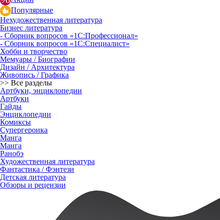
Популярные
Нехудожественная литература
Бизнес литература
- Сборник вопросов «1С:Профессионал»
- Сборник вопросов «1С:Специалист»
Хобби и творчество
Мемуары / Биографии
Дизайн / Архитектура
Живопись / Графика
>> Все разделы
Артбуки, энциклопедии
Артбуки
Гайды
Энциклопедии
Комиксы
Супергероика
Манга
Манга
Ранобэ
Художественная литература
Фантастика / Фэнтези
Детская литература
Обзоры и рецензии