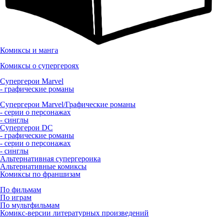
Комиксы и манга
Комиксы о супергероях
Супергерои Marvel
- графические романы
Супергерои Marvel/Графические романы
- серии о персонажах
- синглы
Супергерои DC
- графические романы
- серии о персонажах
- синглы
Альтернативная супергероика
Альтернативные комиксы
Комиксы по франшизам
По фильмам
По играм
По мультфильмам
Комикс-версии литературных произведений