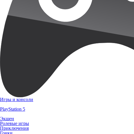
Игры и консоли
PlayStation 5
Экшен
Ролевые игры
Приключения
Гонки