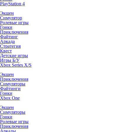
PlayStation 4
Экшен
Симулятор
Ролевые игры
Гонки
Приключения
Файтинг
Аркада
Стратегия
Квест
Детские игры
Игры Б/У
Xbox Series X/S
Экшен
Приключения
Симуляторы
Файтинги
Гонки
Xbox One
Экшен
Симуляторы
Гонки
Ролевые игры
Приключения
Аркады