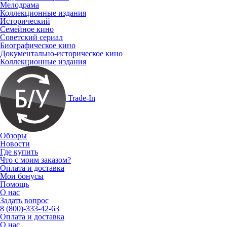
Мелодрама
Коллекционные издания
Исторический
Семейное кино
Советский сериал
Биографическое кино
Документально-историческое кино
Коллекционные издания
Trade-In
Обзоры
Новости
Где купить
Что с моим заказом?
Оплата и доставка
Мои бонусы
Помощь
О нас
Задать вопрос
8 (800)-333-42-63
Оплата и доставка
О нас