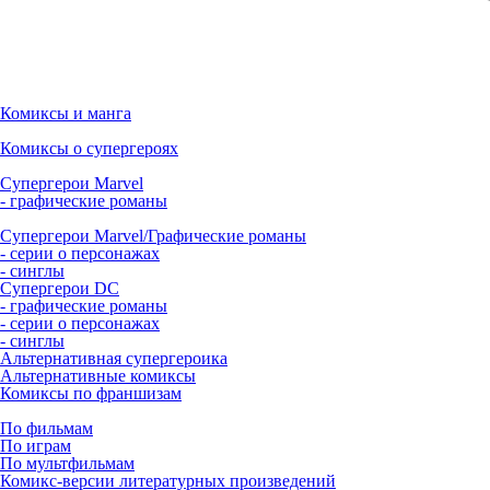
Комиксы и манга
Комиксы о супергероях
Супергерои Marvel
- графические романы
Супергерои Marvel/Графические романы
- серии о персонажах
- синглы
Супергерои DC
- графические романы
- серии о персонажах
- синглы
Альтернативная супергероика
Альтернативные комиксы
Комиксы по франшизам
По фильмам
По играм
По мультфильмам
Комикс-версии литературных произведений