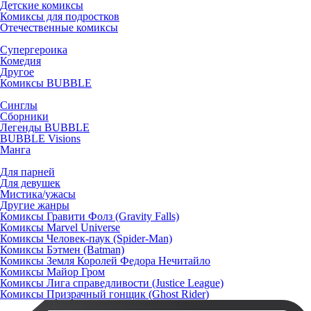
Детские комиксы
Комиксы для подростков
Отечественные комиксы
Супергероика
Комедия
Другое
Комиксы BUBBLE
Синглы
Сборники
Легенды BUBBLE
BUBBLE Visions
Манга
Для парней
Для девушек
Мистика/ужасы
Другие жанры
Комиксы Гравити Фолз (Gravity Falls)
Комиксы Marvel Universe
Комиксы Человек-паук (Spider-Man)
Комиксы Бэтмен (Batman)
Комиксы Земля Королей Федора Нечитайло
Комиксы Майор Гром
Комиксы Лига справедливости (Justice League)
Комиксы Призрачный гонщик (Ghost Rider)