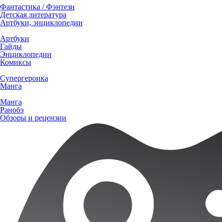
Фантастика / Фэнтези
Детская литература
Артбуки, энциклопедии
Артбуки
Гайды
Энциклопедии
Комиксы
Супергероика
Манга
Манга
Ранобэ
Обзоры и рецензии