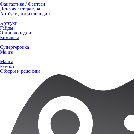
Фантастика / Фэнтези
Детская литература
Артбуки, энциклопедии
Артбуки
Гайды
Энциклопедии
Комиксы
Супергероика
Манга
Манга
Ранобэ
Обзоры и рецензии