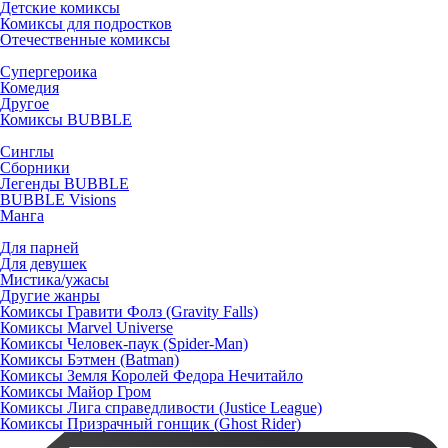
Детские комиксы
Комиксы для подростков
Отечественные комиксы
Супергероика
Комедия
Другое
Комиксы BUBBLE
Синглы
Сборники
Легенды BUBBLE
BUBBLE Visions
Манга
Для парней
Для девушек
Мистика/ужасы
Другие жанры
Комиксы Гравити Фолз (Gravity Falls)
Комиксы Marvel Universe
Комиксы Человек-паук (Spider-Man)
Комиксы Бэтмен (Batman)
Комиксы Земля Королей Федора Нечитайло
Комиксы Майор Гром
Комиксы Лига справедливости (Justice League)
Комиксы Призрачный гонщик (Ghost Rider)