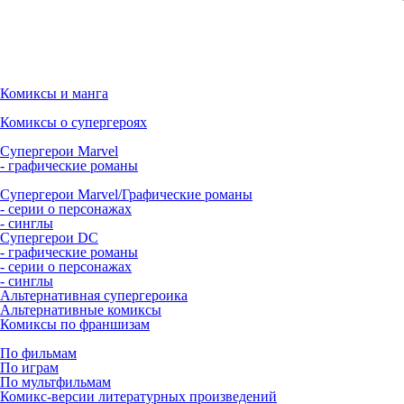
Комиксы и манга
Комиксы о супергероях
Супергерои Marvel
- графические романы
Супергерои Marvel/Графические романы
- серии о персонажах
- синглы
Супергерои DC
- графические романы
- серии о персонажах
- синглы
Альтернативная супергероика
Альтернативные комиксы
Комиксы по франшизам
По фильмам
По играм
По мультфильмам
Комикс-версии литературных произведений