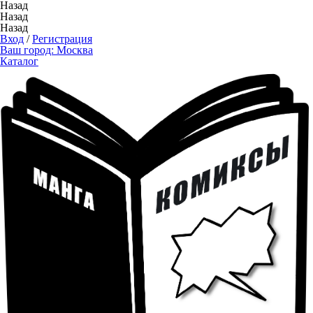
Назад
Назад
Назад
Вход
/
Регистрация
Ваш город:
Москва
Каталог