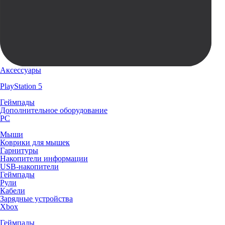
Аксессуары
PlayStation 5
Геймпады
Дополнительное оборудование
PC
Мыши
Коврики для мышек
Гарнитуры
Накопители информации
USB-накопители
Геймпады
Рули
Кабели
Зарядные устройства
Xbox
Геймпады