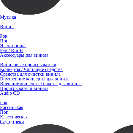
Музыка
Винил
Рок
Поп
Электронная
Рэп / R’n’B
Аксессуары для винила
Виниловые проигрыватели
Конверты / Чистящие средства
Средства для очистки винила
Внутренние конверты для винила
Внешние конверты / пакеты для винила
Проигрыватели винила
Audio CD
Рок
Российская
Поп
Классическая
Саундтреки