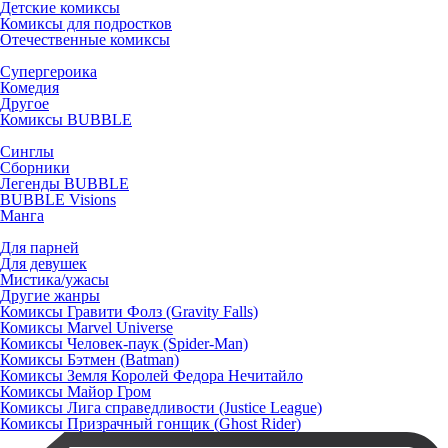
Детские комиксы
Комиксы для подростков
Отечественные комиксы
Супергероика
Комедия
Другое
Комиксы BUBBLE
Синглы
Сборники
Легенды BUBBLE
BUBBLE Visions
Манга
Для парней
Для девушек
Мистика/ужасы
Другие жанры
Комиксы Гравити Фолз (Gravity Falls)
Комиксы Marvel Universe
Комиксы Человек-паук (Spider-Man)
Комиксы Бэтмен (Batman)
Комиксы Земля Королей Федора Нечитайло
Комиксы Майор Гром
Комиксы Лига справедливости (Justice League)
Комиксы Призрачный гонщик (Ghost Rider)