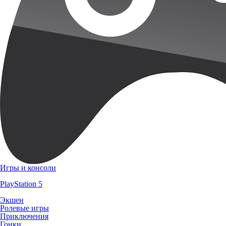
Игры и консоли
PlayStation 5
Экшен
Ролевые игры
Приключения
Гонки