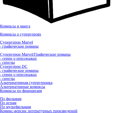
Комиксы и манга
Комиксы о супергероях
Супергерои Marvel
- графические романы
Супергерои Marvel/Графические романы
- серии о персонажах
- синглы
Супергерои DC
- графические романы
- серии о персонажах
- синглы
Альтернативная супергероика
Альтернативные комиксы
Комиксы по франшизам
По фильмам
По играм
По мультфильмам
Комикс-версии литературных произведений