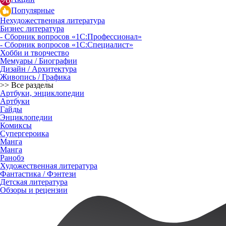
Популярные
Нехудожественная литература
Бизнес литература
- Сборник вопросов «1С:Профессионал»
- Сборник вопросов «1С:Специалист»
Хобби и творчество
Мемуары / Биографии
Дизайн / Архитектура
Живопись / Графика
>> Все разделы
Артбуки, энциклопедии
Артбуки
Гайды
Энциклопедии
Комиксы
Супергероика
Манга
Манга
Ранобэ
Художественная литература
Фантастика / Фэнтези
Детская литература
Обзоры и рецензии