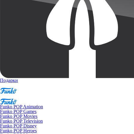
Подарки
Funko POP Animation
Funko POP Games
Funko POP Movies
Funko POP Television
Funko POP Disney
Funko POP Heroes