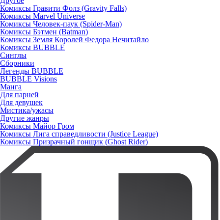
Другое
Комиксы Гравити Фолз (Gravity Falls)
Комиксы Marvel Universe
Комиксы Человек-паук (Spider-Man)
Комиксы Бэтмен (Batman)
Комиксы Земля Королей Федора Нечитайло
Комиксы BUBBLE
Синглы
Сборники
Легенды BUBBLE
BUBBLE Visions
Манга
Для парней
Для девушек
Мистика/ужасы
Другие жанры
Комиксы Майор Гром
Комиксы Лига справедливости (Justice League)
Комиксы Призрачный гонщик (Ghost Rider)