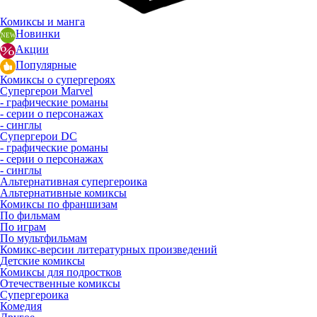
Комиксы и манга
Новинки
Акции
Популярные
Комиксы о супергероях
Супергерои Marvel
- графические романы
- серии о персонажах
- синглы
Супергерои DC
- графические романы
- серии о персонажах
- синглы
Альтернативная супергероика
Альтернативные комиксы
Комиксы по франшизам
По фильмам
По играм
По мультфильмам
Комикс-версии литературных произведений
Детские комиксы
Комиксы для подростков
Отечественные комиксы
Супергероика
Комедия