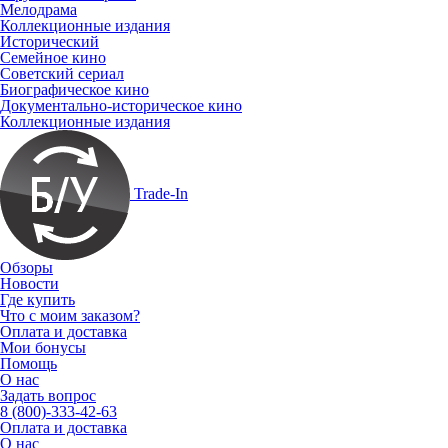
Мелодрама
Коллекционные издания
Исторический
Семейное кино
Советский сериал
Биографическое кино
Документально-историческое кино
Коллекционные издания
Trade-In
Обзоры
Новости
Где купить
Что с моим заказом?
Оплата и доставка
Мои бонусы
Помощь
О нас
Задать вопрос
8 (800)-333-42-63
Оплата и доставка
О нас