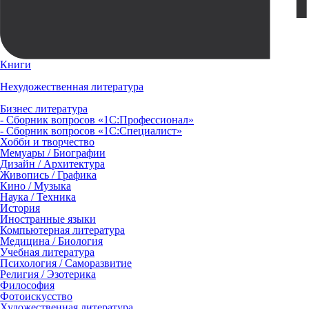
Книги
Нехудожественная литература
Бизнес литература
- Сборник вопросов «1С:Профессионал»
- Сборник вопросов «1С:Специалист»
Хобби и творчество
Мемуары / Биографии
Дизайн / Архитектура
Живопись / Графика
Кино / Музыка
Наука / Техника
История
Иностранные языки
Компьютерная литература
Медицина / Биология
Учебная литература
Психология / Саморазвитие
Религия / Эзотерика
Философия
Фотоискусство
Художественная литература