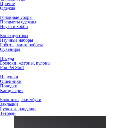
Прочие
Одежда
Головные уборы
Предметы одежды
Наука и хобби
Конструкторы
Научные наборы
Роботы, мини роботы
Сувениры
Посуда
Брелоки, жетоны, кулоны
Fun Pet Stuff
Игрушки
Ошейники
Поводки
Канцелярия
Блокноты, скетчбуки
Закладки
Ручки, карандаши
Тетради