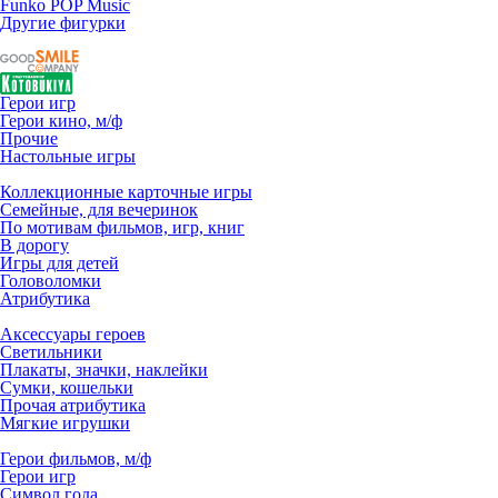
Funko POP Music
Другие фигурки
Герои игр
Герои кино, м/ф
Прочие
Настольные игры
Коллекционные карточные игры
Семейные, для вечеринок
По мотивам фильмов, игр, книг
В дорогу
Игры для детей
Головоломки
Атрибутика
Аксессуары героев
Светильники
Плакаты, значки, наклейки
Сумки, кошельки
Прочая атрибутика
Мягкие игрушки
Герои фильмов, м/ф
Герои игр
Символ года