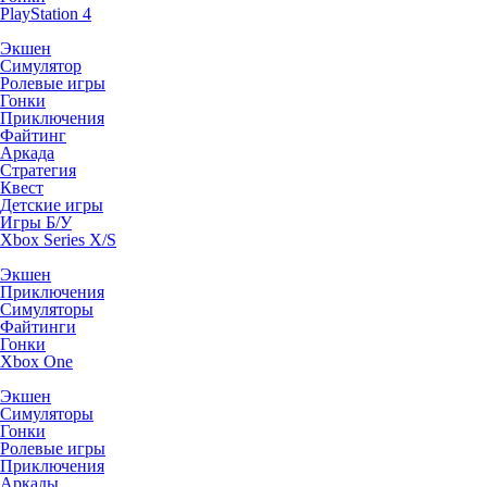
PlayStation 4
Экшен
Симулятор
Ролевые игры
Гонки
Приключения
Файтинг
Аркада
Стратегия
Квест
Детские игры
Игры Б/У
Xbox Series X/S
Экшен
Приключения
Симуляторы
Файтинги
Гонки
Xbox One
Экшен
Симуляторы
Гонки
Ролевые игры
Приключения
Аркады