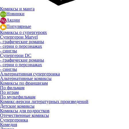
Комиксы и манга
Новинки
Акции
Популярные
Комиксы о супергероях
Супергерои Marvel
- графические романы
- серии о персонажах
- синглы
Супергерои DC
- графические романы
- серии о персонажах
- синглы
Альтернативная супергероика
Альтернативные комиксы
Комиксы по франшизам
По фильмам
По играм
По мультфильмам
Комикс-версии литературных произведений
Детские комиксы
Комиксы для подростков
Отечественные комиксы
Супергероика
Комедия