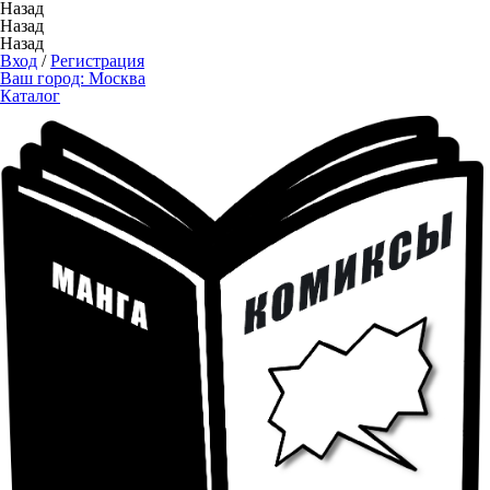
Назад
Назад
Назад
Вход
/
Регистрация
Ваш город:
Москва
Каталог