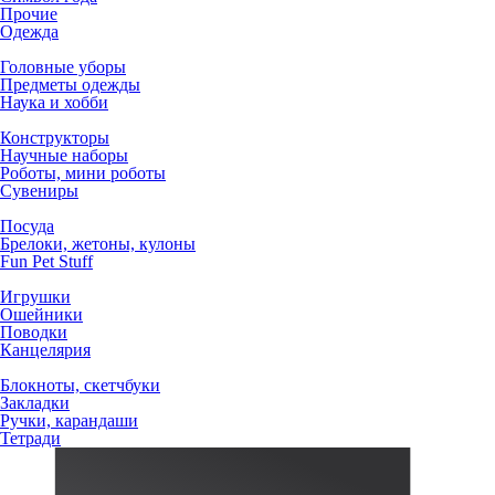
Прочие
Одежда
Головные уборы
Предметы одежды
Наука и хобби
Конструкторы
Научные наборы
Роботы, мини роботы
Сувениры
Посуда
Брелоки, жетоны, кулоны
Fun Pet Stuff
Игрушки
Ошейники
Поводки
Канцелярия
Блокноты, скетчбуки
Закладки
Ручки, карандаши
Тетради