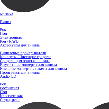
Музыка
Винил
Рок
Поп
Электронная
Рэп / R’n’B
Аксессуары для винила
Виниловые проигрыватели
Конверты / Чистящие средства
Средства для очистки винила
Внутренние конверты для винила
Внешние конверты / пакеты для винила
Проигрыватели винила
Audio CD
Рок
Российская
Поп
Классическая
Саундтреки