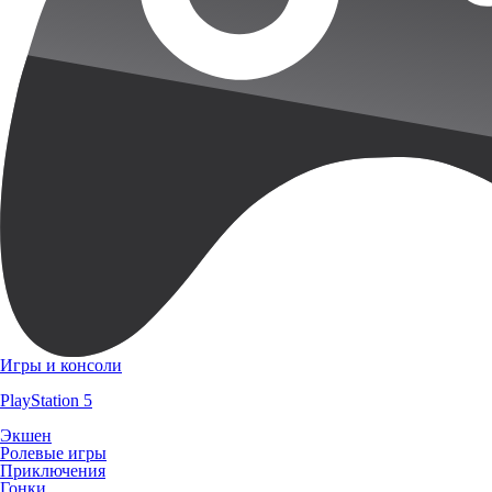
Игры и консоли
PlayStation 5
Экшен
Ролевые игры
Приключения
Гонки