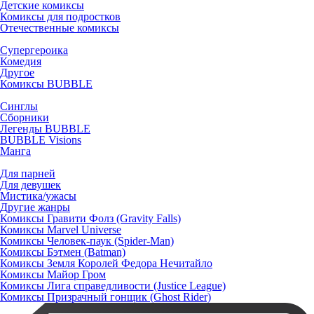
Детские комиксы
Комиксы для подростков
Отечественные комиксы
Супергероика
Комедия
Другое
Комиксы BUBBLE
Синглы
Сборники
Легенды BUBBLE
BUBBLE Visions
Манга
Для парней
Для девушек
Мистика/ужасы
Другие жанры
Комиксы Гравити Фолз (Gravity Falls)
Комиксы Marvel Universe
Комиксы Человек-паук (Spider-Man)
Комиксы Бэтмен (Batman)
Комиксы Земля Королей Федора Нечитайло
Комиксы Майор Гром
Комиксы Лига справедливости (Justice League)
Комиксы Призрачный гонщик (Ghost Rider)