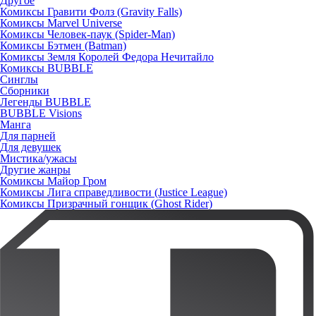
Другое
Комиксы Гравити Фолз (Gravity Falls)
Комиксы Marvel Universe
Комиксы Человек-паук (Spider-Man)
Комиксы Бэтмен (Batman)
Комиксы Земля Королей Федора Нечитайло
Комиксы BUBBLE
Синглы
Сборники
Легенды BUBBLE
BUBBLE Visions
Манга
Для парней
Для девушек
Мистика/ужасы
Другие жанры
Комиксы Майор Гром
Комиксы Лига справедливости (Justice League)
Комиксы Призрачный гонщик (Ghost Rider)