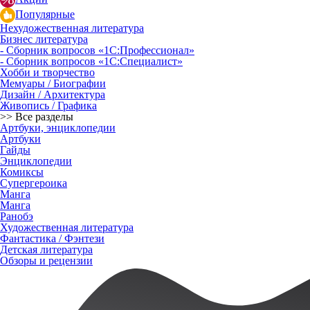
Популярные
Нехудожественная литература
Бизнес литература
- Сборник вопросов «1С:Профессионал»
- Сборник вопросов «1С:Специалист»
Хобби и творчество
Мемуары / Биографии
Дизайн / Архитектура
Живопись / Графика
>> Все разделы
Артбуки, энциклопедии
Артбуки
Гайды
Энциклопедии
Комиксы
Супергероика
Манга
Манга
Ранобэ
Художественная литература
Фантастика / Фэнтези
Детская литература
Обзоры и рецензии