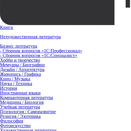
Книги
Нехудожественная литература
Бизнес литература
- Сборник вопросов «1С:Профессионал»
- Сборник вопросов «1С:Специалист»
Хобби и творчество
Мемуары / Биографии
Дизайн / Архитектура
Живопись / Графика
Кино / Музыка
Наука / Техника
История
Иностранные языки
Компьютерная литература
Медицина / Биология
Учебная литература
Психология / Саморазвитие
Религия / Эзотерика
Философия
Фотоискусство
Художественная литература