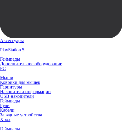
Аксессуары
PlayStation 5
Геймпады
Дополнительное оборудование
PC
Мыши
Коврики для мышек
Гарнитуры
Накопители информации
USB-накопители
Геймпады
Рули
Кабели
Зарядные устройства
Xbox
Геймпады