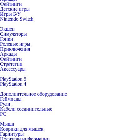
Файтинги
Детские игры
Игры Б/У
Nintendo Switch
Экшен
Симуляторы
Гонки
Ролевые игры
Приключения
Аркады
Файтинги
Стратегии
Аксессуары
PlayStation 5
PlayStation 4
Дополнительное оборудование
Геймпады
Рули
Кабели соединительные
PC
Мыши
Коврики для мышек
Гарнитуры
Носители информации