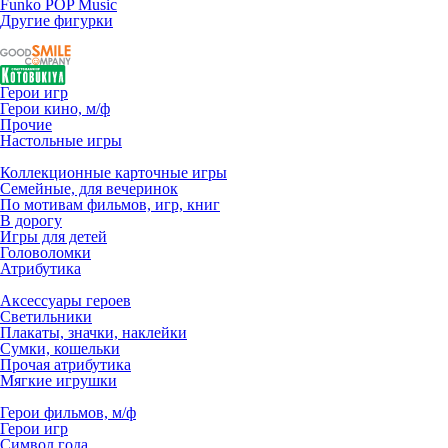
Funko POP Music
Другие фигурки
Герои игр
Герои кино, м/ф
Прочие
Настольные игры
Коллекционные карточные игры
Семейные, для вечеринок
По мотивам фильмов, игр, книг
В дорогу
Игры для детей
Головоломки
Атрибутика
Аксессуары героев
Светильники
Плакаты, значки, наклейки
Сумки, кошельки
Прочая атрибутика
Мягкие игрушки
Герои фильмов, м/ф
Герои игр
Символ года