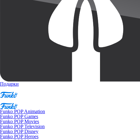
Подарки
Funko POP Animation
Funko POP Games
Funko POP Movies
Funko POP Television
Funko POP Disney
Funko POP Heroes