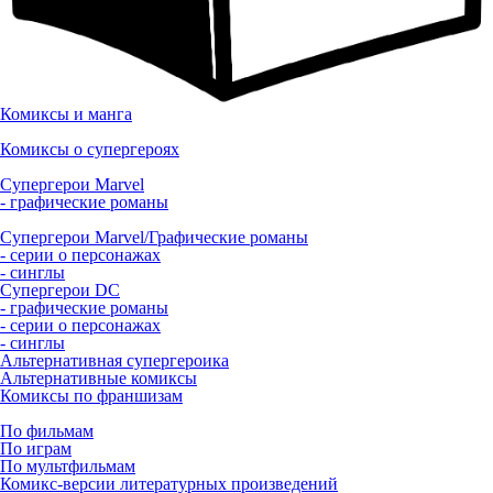
Комиксы и манга
Комиксы о супергероях
Супергерои Marvel
- графические романы
Супергерои Marvel/Графические романы
- серии о персонажах
- синглы
Супергерои DC
- графические романы
- серии о персонажах
- синглы
Альтернативная супергероика
Альтернативные комиксы
Комиксы по франшизам
По фильмам
По играм
По мультфильмам
Комикс-версии литературных произведений