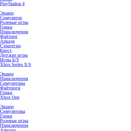
PlayStation 4
Экшен
Симулятор
Ролевые игры
Гонки
Приключения
Файтинг
Аркада
Стратегия
Квест
Детские игры
Игры Б/У
Xbox Series X/S
Экшен
Приключения
Симуляторы
Файтинги
Гонки
Xbox One
Экшен
Симуляторы
Гонки
Ролевые игры
Приключения
Аркады