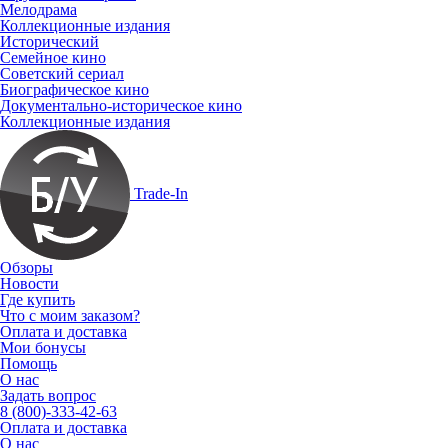
Мелодрама
Коллекционные издания
Исторический
Семейное кино
Советский сериал
Биографическое кино
Документально-историческое кино
Коллекционные издания
Trade-In
Обзоры
Новости
Где купить
Что с моим заказом?
Оплата и доставка
Мои бонусы
Помощь
О нас
Задать вопрос
8 (800)-333-42-63
Оплата и доставка
О нас