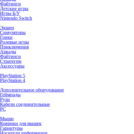
Файтинги
Детские игры
Игры Б/У
Nintendo Switch
Экшен
Симуляторы
Гонки
Ролевые игры
Приключения
Аркады
Файтинги
Стратегии
Аксессуары
PlayStation 5
PlayStation 4
Дополнительное оборудование
Геймпады
Рули
Кабели соединительные
PC
Мыши
Коврики для мышек
Гарнитуры
Носители информации