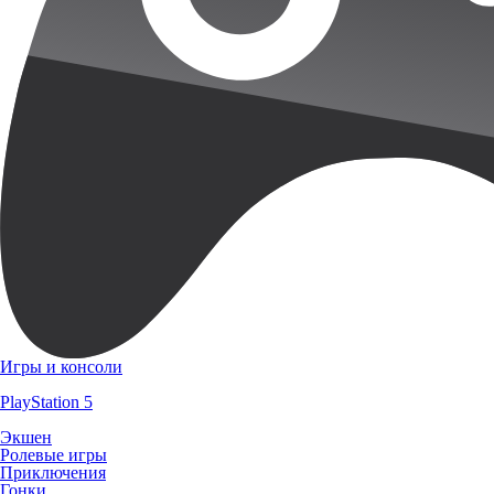
Игры и консоли
PlayStation 5
Экшен
Ролевые игры
Приключения
Гонки