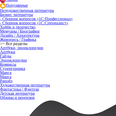
Популярные
Нехудожественная литература
Бизнес литература
- Сборник вопросов «1С:Профессионал»
- Сборник вопросов «1С:Специалист»
Хобби и творчество
Мемуары / Биографии
Дизайн / Архитектура
Живопись / Графика
>> Все разделы
Артбуки, энциклопедии
Артбуки
Гайды
Энциклопедии
Комиксы
Супергероика
Манга
Манга
Ранобэ
Художественная литература
Фантастика / Фэнтези
Детская литература
Обзоры и рецензии