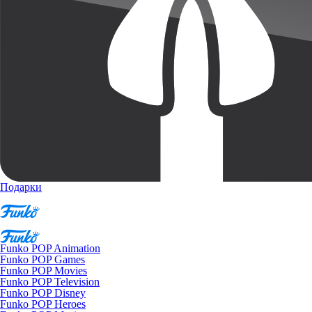
Подарки
Funko POP Animation
Funko POP Games
Funko POP Movies
Funko POP Television
Funko POP Disney
Funko POP Heroes