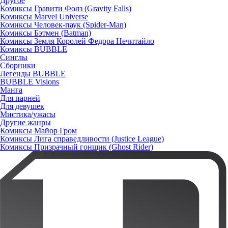
Другое
Комиксы Гравити Фолз (Gravity Falls)
Комиксы Marvel Universe
Комиксы Человек-паук (Spider-Man)
Комиксы Бэтмен (Batman)
Комиксы Земля Королей Федора Нечитайло
Комиксы BUBBLE
Синглы
Сборники
Легенды BUBBLE
BUBBLE Visions
Манга
Для парней
Для девушек
Мистика/ужасы
Другие жанры
Комиксы Майор Гром
Комиксы Лига справедливости (Justice League)
Комиксы Призрачный гонщик (Ghost Rider)