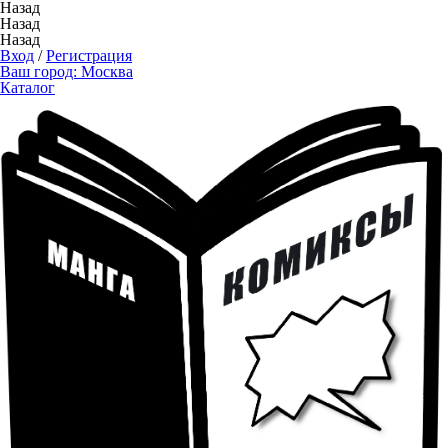
Назад
Назад
Назад
Вход
/
Регистрация
Ваш город:
Москва
Каталог