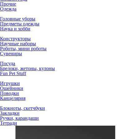
Прочие
Одежда
Головные уборы
Предметы одежды
Наука и хобби
Конструкторы
Научные наборы
Роботы, мини роботы
Сувениры
Посуда
Брелоки, жетоны, кулоны
Fun Pet Stuff
Игрушки
Ошейники
Поводки
Канцелярия
Блокноты, скетчбуки
Закладки
Ручки, карандаши
Тетради