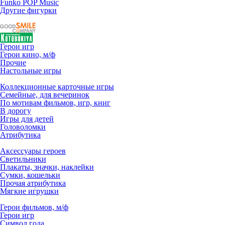
Funko POP Music
Другие фигурки
Герои игр
Герои кино, м/ф
Прочие
Настольные игры
Коллекционные карточные игры
Семейные, для вечеринок
По мотивам фильмов, игр, книг
В дорогу
Игры для детей
Головоломки
Атрибутика
Аксессуары героев
Светильники
Плакаты, значки, наклейки
Сумки, кошельки
Прочая атрибутика
Мягкие игрушки
Герои фильмов, м/ф
Герои игр
Символ года