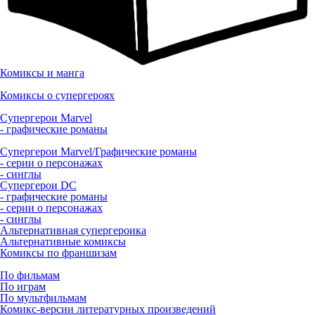
Комиксы и манга
Комиксы о супергероях
Супергерои Marvel
- графические романы
Супергерои Marvel/Графические романы
- серии о персонажах
- синглы
Супергерои DC
- графические романы
- серии о персонажах
- синглы
Альтернативная супергероика
Альтернативные комиксы
Комиксы по франшизам
По фильмам
По играм
По мультфильмам
Комикс-версии литературных произведений