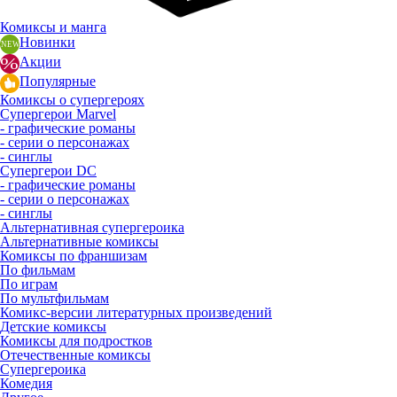
Комиксы и манга
Новинки
Акции
Популярные
Комиксы о супергероях
Супергерои Marvel
- графические романы
- серии о персонажах
- синглы
Супергерои DC
- графические романы
- серии о персонажах
- синглы
Альтернативная супергероика
Альтернативные комиксы
Комиксы по франшизам
По фильмам
По играм
По мультфильмам
Комикс-версии литературных произведений
Детские комиксы
Комиксы для подростков
Отечественные комиксы
Супергероика
Комедия