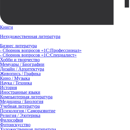
Книги
Нехудожественная литература
Бизнес литература
- Сборник вопросов «1С:Профессионал»
- Сборник вопросов «1С:Специалист»
Хобби и творчество
Мемуары / Биографии
Дизайн / Архитектура
Живопись / Графика
Кино / Музыка
Наука / Техника
История
Иностранные языки
Компьютерная литература
Медицина / Биология
Учебная литература
Психология / Саморазвитие
Религия / Эзотерика
Философия
Фотоискусство
Художественная литература