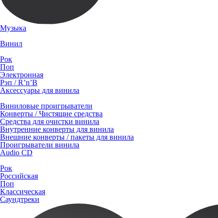
Музыка
Винил
Рок
Поп
Электронная
Рэп / R’n’B
Аксессуары для винила
Виниловые проигрыватели
Конверты / Чистящие средства
Средства для очистки винила
Внутренние конверты для винила
Внешние конверты / пакеты для винила
Проигрыватели винила
Audio CD
Рок
Российская
Поп
Классическая
Саундтреки