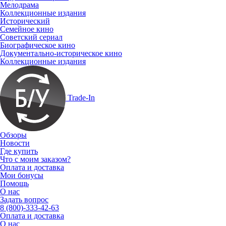
Мелодрама
Коллекционные издания
Исторический
Семейное кино
Советский сериал
Биографическое кино
Документально-историческое кино
Коллекционные издания
Trade-In
Обзоры
Новости
Где купить
Что с моим заказом?
Оплата и доставка
Мои бонусы
Помощь
О нас
Задать вопрос
8 (800)-333-42-63
Оплата и доставка
О нас