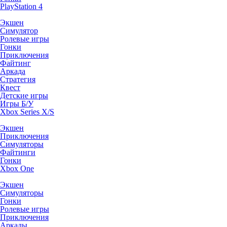
PlayStation 4
Экшен
Симулятор
Ролевые игры
Гонки
Приключения
Файтинг
Аркада
Стратегия
Квест
Детские игры
Игры Б/У
Xbox Series X/S
Экшен
Приключения
Симуляторы
Файтинги
Гонки
Xbox One
Экшен
Симуляторы
Гонки
Ролевые игры
Приключения
Аркады