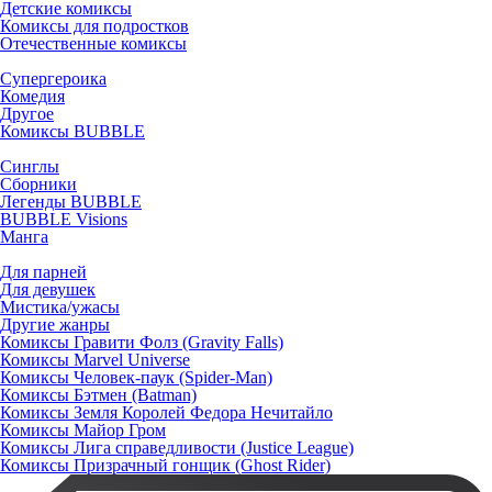
Детские комиксы
Комиксы для подростков
Отечественные комиксы
Супергероика
Комедия
Другое
Комиксы BUBBLE
Синглы
Сборники
Легенды BUBBLE
BUBBLE Visions
Манга
Для парней
Для девушек
Мистика/ужасы
Другие жанры
Комиксы Гравити Фолз (Gravity Falls)
Комиксы Marvel Universe
Комиксы Человек-паук (Spider-Man)
Комиксы Бэтмен (Batman)
Комиксы Земля Королей Федора Нечитайло
Комиксы Майор Гром
Комиксы Лига справедливости (Justice League)
Комиксы Призрачный гонщик (Ghost Rider)