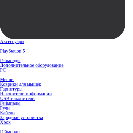
Аксессуары
PlayStation 5
Геймпады
Дополнительное оборудование
PC
Мыши
Коврики для мышек
Гарнитуры
Накопители информации
USB-накопители
Геймпады
Рули
Кабели
Зарядные устройства
Xbox
Геймпады