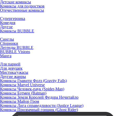
Детские комиксы
Комиксы для подростков
Отечественные комиксы
Супергероика
Комедия
Другое
Комиксы BUBBLE
Синглы
Сборники
Легенды BUBBLE
BUBBLE Visions
Манга
Для парней
Для девушек
Мистика/ужасы
Другие жанры
Комиксы Гравити Фолз (Gravity Falls)
Комиксы Marvel Universe
Комиксы Человек-паук (Spider-Man)
Комиксы Бэтмен (Batman)
Комиксы Земля Королей Федора Нечитайло
Комиксы Майор Гром
Комиксы Лига справедливости (Justice League)
Комиксы Призрачный гонщик (Ghost Rider)