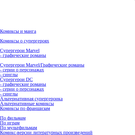
Комиксы и манга
Комиксы о супергероях
Супергерои Marvel
- графические романы
Супергерои Marvel/Графические романы
- серии о персонажах
- синглы
Супергерои DC
- графические романы
- серии о персонажах
- синглы
Альтернативная супергероика
Альтернативные комиксы
Комиксы по франшизам
По фильмам
По играм
По мультфильмам
Комикс-версии литературных произведений