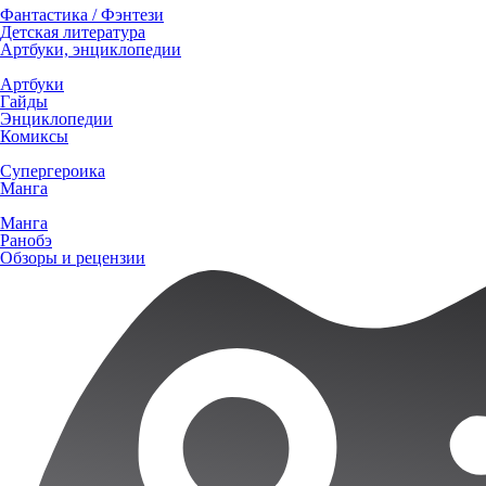
Фантастика / Фэнтези
Детская литература
Артбуки, энциклопедии
Артбуки
Гайды
Энциклопедии
Комиксы
Супергероика
Манга
Манга
Ранобэ
Обзоры и рецензии