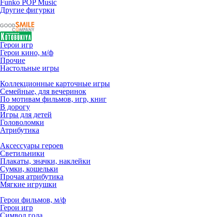
Funko POP Music
Другие фигурки
Герои игр
Герои кино, м/ф
Прочие
Настольные игры
Коллекционные карточные игры
Семейные, для вечеринок
По мотивам фильмов, игр, книг
В дорогу
Игры для детей
Головоломки
Атрибутика
Аксессуары героев
Светильники
Плакаты, значки, наклейки
Сумки, кошельки
Прочая атрибутика
Мягкие игрушки
Герои фильмов, м/ф
Герои игр
Символ года