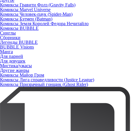
Другое
Комиксы Гравити Фолз (Gravity Falls)
Комиксы Marvel Universe
Комиксы Человек-паук (Spider-Man)
Комиксы Бэтмен (Batman)
Комиксы Земля Королей Федора Нечитайло
Комиксы BUBBLE
Синглы
Сборники
Легенды BUBBLE
BUBBLE Visions
Манга
Для парней
Для девушек
Мистика/ужасы
Другие жанры
Комиксы Майор Гром
Комиксы Лига справедливости (Justice League)
Комиксы Призрачный гонщик (Ghost Rider)