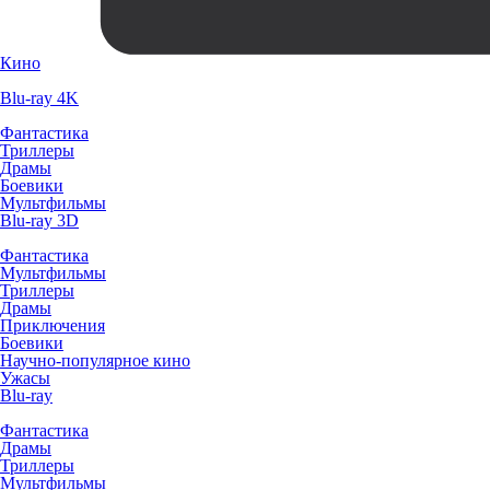
Кино
Blu-ray 4K
Фантастика
Триллеры
Драмы
Боевики
Мультфильмы
Blu-ray 3D
Фантастика
Мультфильмы
Триллеры
Драмы
Приключения
Боевики
Научно-популярное кино
Ужасы
Blu-ray
Фантастика
Драмы
Триллеры
Мультфильмы