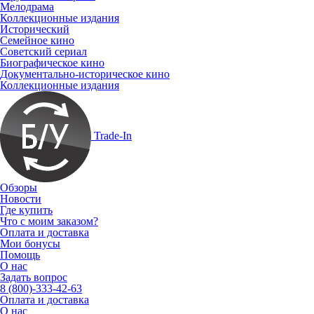
Мелодрама
Коллекционные издания
Исторический
Семейное кино
Советский сериал
Биографическое кино
Документально-историческое кино
Коллекционные издания
Trade-In
Обзоры
Новости
Где купить
Что с моим заказом?
Оплата и доставка
Мои бонусы
Помощь
О нас
Задать вопрос
8 (800)-333-42-63
Оплата и доставка
О нас