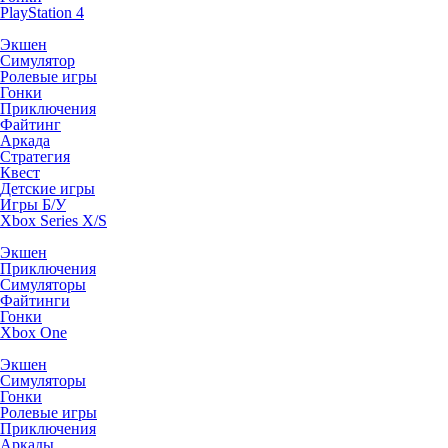
PlayStation 4
Экшен
Симулятор
Ролевые игры
Гонки
Приключения
Файтинг
Аркада
Стратегия
Квест
Детские игры
Игры Б/У
Xbox Series X/S
Экшен
Приключения
Симуляторы
Файтинги
Гонки
Xbox One
Экшен
Симуляторы
Гонки
Ролевые игры
Приключения
Аркады