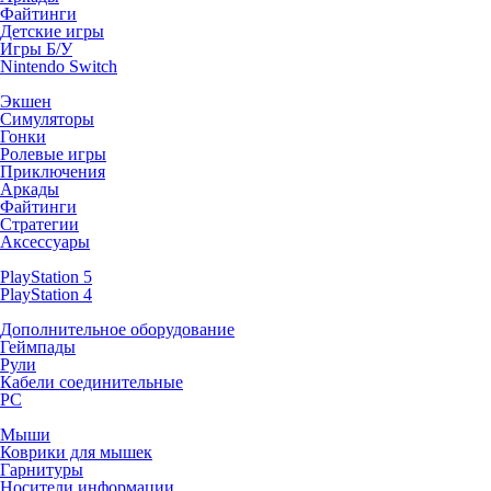
Файтинги
Детские игры
Игры Б/У
Nintendo Switch
Экшен
Симуляторы
Гонки
Ролевые игры
Приключения
Аркады
Файтинги
Стратегии
Аксессуары
PlayStation 5
PlayStation 4
Дополнительное оборудование
Геймпады
Рули
Кабели соединительные
PC
Мыши
Коврики для мышек
Гарнитуры
Носители информации