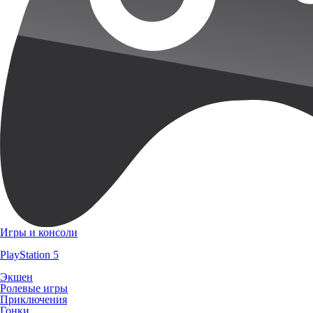
Игры и консоли
PlayStation 5
Экшен
Ролевые игры
Приключения
Гонки