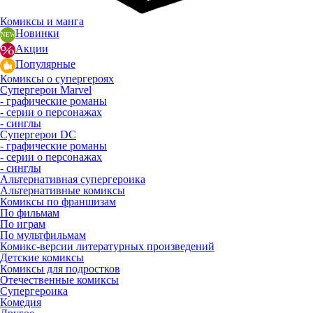
Комиксы и манга
Новинки
Акции
Популярные
Комиксы о супергероях
Супергерои Marvel
- графические романы
- серии о персонажах
- синглы
Супергерои DC
- графические романы
- серии о персонажах
- синглы
Альтернативная супергероика
Альтернативные комиксы
Комиксы по франшизам
По фильмам
По играм
По мультфильмам
Комикс-версии литературных произведений
Детские комиксы
Комиксы для подростков
Отечественные комиксы
Супергероика
Комедия