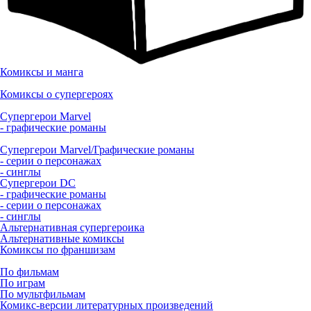
Комиксы и манга
Комиксы о супергероях
Супергерои Marvel
- графические романы
Супергерои Marvel/Графические романы
- серии о персонажах
- синглы
Супергерои DC
- графические романы
- серии о персонажах
- синглы
Альтернативная супергероика
Альтернативные комиксы
Комиксы по франшизам
По фильмам
По играм
По мультфильмам
Комикс-версии литературных произведений