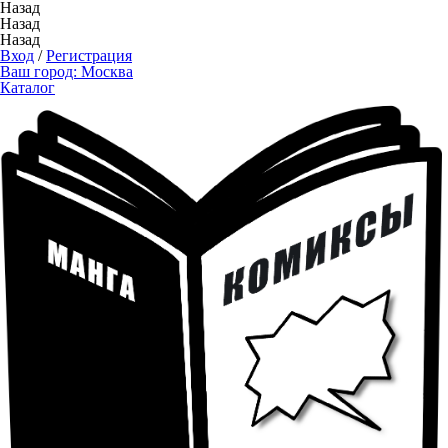
Назад
Назад
Назад
Вход
/
Регистрация
Ваш город:
Москва
Каталог