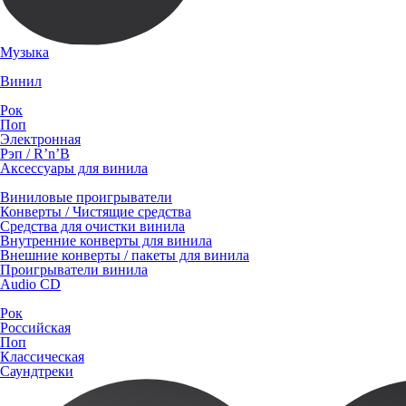
Музыка
Винил
Рок
Поп
Электронная
Рэп / R’n’B
Аксессуары для винила
Виниловые проигрыватели
Конверты / Чистящие средства
Средства для очистки винила
Внутренние конверты для винила
Внешние конверты / пакеты для винила
Проигрыватели винила
Audio CD
Рок
Российская
Поп
Классическая
Саундтреки