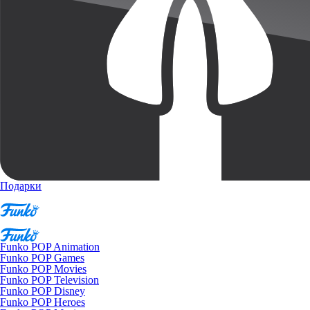
Подарки
Funko POP Animation
Funko POP Games
Funko POP Movies
Funko POP Television
Funko POP Disney
Funko POP Heroes