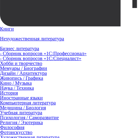
Книги
Нехудожественная литература
Бизнес литература
- Сборник вопросов «1С:Профессионал»
- Сборник вопросов «1С:Специалист»
Хобби и творчество
Мемуары / Биографии
Дизайн / Архитектура
Живопись / Графика
Кино / Музыка
Наука / Техника
История
Иностранные языки
Компьютерная литература
Медицина / Биология
Учебная литература
Психология / Саморазвитие
Религия / Эзотерика
Философия
Фотоискусство
Художественная литература