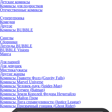
Детские комиксы
Комиксы для подростков
Отечественные комиксы
Супергероика
Комедия
Другое
Комиксы BUBBLE
Синглы
Сборники
Легенды BUBBLE
BUBBLE Visions
Манга
Для парней
Для девушек
Мистика/ужасы
Другие жанры
Комиксы Гравити Фолз (Gravity Falls)
Комиксы Marvel Universe
Комиксы Человек-паук (Spider-Man)
Комиксы Бэтмен (Batman)
Комиксы Земля Королей Федора Нечитайло
Комиксы Майор Гром
Комиксы Лига справедливости (Justice League)
Комиксы Призрачный гонщик (Ghost Rider)