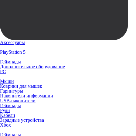
Аксессуары
PlayStation 5
Геймпады
Дополнительное оборудование
PC
Мыши
Коврики для мышек
Гарнитуры
Накопители информации
USB-накопители
Геймпады
Рули
Кабели
Зарядные устройства
Xbox
Геймпады