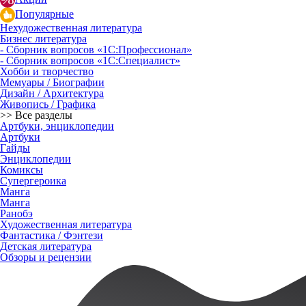
Популярные
Нехудожественная литература
Бизнес литература
- Сборник вопросов «1С:Профессионал»
- Сборник вопросов «1С:Специалист»
Хобби и творчество
Мемуары / Биографии
Дизайн / Архитектура
Живопись / Графика
>> Все разделы
Артбуки, энциклопедии
Артбуки
Гайды
Энциклопедии
Комиксы
Супергероика
Манга
Манга
Ранобэ
Художественная литература
Фантастика / Фэнтези
Детская литература
Обзоры и рецензии