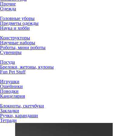
Прочие
Одежда
Головные уборы
Предметы одежды
Наука и хобби
Конструкторы
Научные наборы
Роботы, мини роботы
Сувениры
Посуда
Брелоки, жетоны, кулоны
Fun Pet Stuff
Игрушки
Ошейники
Поводки
Канцелярия
Блокноты, скетчбуки
Закладки
Ручки, карандаши
Тетради