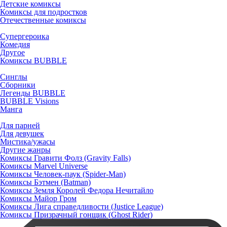
Детские комиксы
Комиксы для подростков
Отечественные комиксы
Супергероика
Комедия
Другое
Комиксы BUBBLE
Синглы
Сборники
Легенды BUBBLE
BUBBLE Visions
Манга
Для парней
Для девушек
Мистика/ужасы
Другие жанры
Комиксы Гравити Фолз (Gravity Falls)
Комиксы Marvel Universe
Комиксы Человек-паук (Spider-Man)
Комиксы Бэтмен (Batman)
Комиксы Земля Королей Федора Нечитайло
Комиксы Майор Гром
Комиксы Лига справедливости (Justice League)
Комиксы Призрачный гонщик (Ghost Rider)