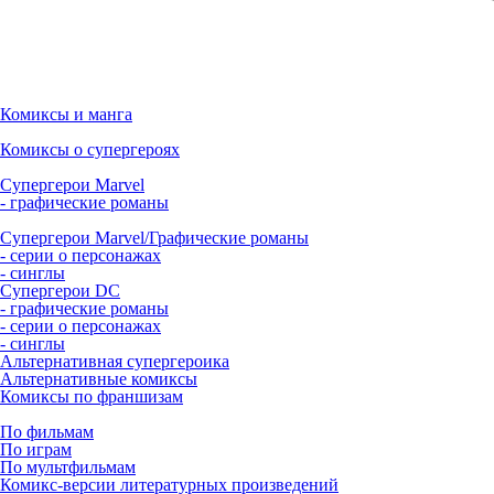
Комиксы и манга
Комиксы о супергероях
Супергерои Marvel
- графические романы
Супергерои Marvel/Графические романы
- серии о персонажах
- синглы
Супергерои DC
- графические романы
- серии о персонажах
- синглы
Альтернативная супергероика
Альтернативные комиксы
Комиксы по франшизам
По фильмам
По играм
По мультфильмам
Комикс-версии литературных произведений