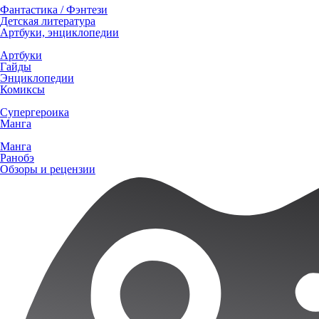
Фантастика / Фэнтези
Детская литература
Артбуки, энциклопедии
Артбуки
Гайды
Энциклопедии
Комиксы
Супергероика
Манга
Манга
Ранобэ
Обзоры и рецензии