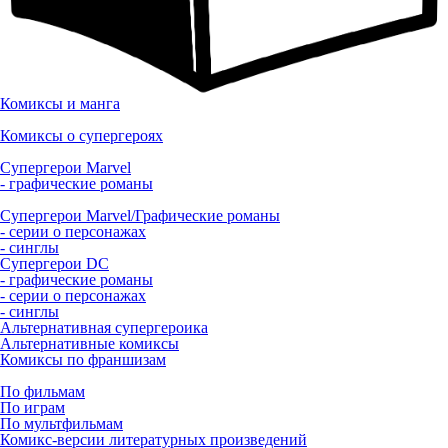
Комиксы и манга
Комиксы о супергероях
Супергерои Marvel
- графические романы
Супергерои Marvel/Графические романы
- серии о персонажах
- синглы
Супергерои DC
- графические романы
- серии о персонажах
- синглы
Альтернативная супергероика
Альтернативные комиксы
Комиксы по франшизам
По фильмам
По играм
По мультфильмам
Комикс-версии литературных произведений