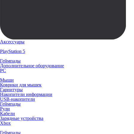
Аксессуары
PlayStation 5
Геймпады
Дополнительное оборудование
PC
Мыши
Коврики для мышек
Гарнитуры
Накопители информации
USB-накопители
Геймпады
Рули
Кабели
Зарядные устройства
Xbox
Геймпады