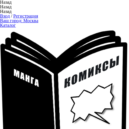
Назад
Назад
Назад
Вход
/
Регистрация
Ваш город:
Москва
Каталог