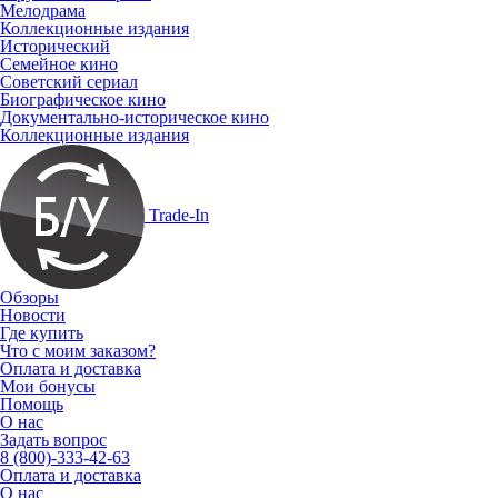
Мелодрама
Коллекционные издания
Исторический
Семейное кино
Советский сериал
Биографическое кино
Документально-историческое кино
Коллекционные издания
Trade-In
Обзоры
Новости
Где купить
Что с моим заказом?
Оплата и доставка
Мои бонусы
Помощь
О нас
Задать вопрос
8 (800)-333-42-63
Оплата и доставка
О нас