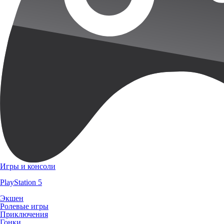
Игры и консоли
PlayStation 5
Экшен
Ролевые игры
Приключения
Гонки