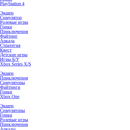
PlayStation 4
Экшен
Симулятор
Ролевые игры
Гонки
Приключения
Файтинг
Аркада
Стратегия
Квест
Детские игры
Игры Б/У
Xbox Series X/S
Экшен
Приключения
Симуляторы
Файтинги
Гонки
Xbox One
Экшен
Симуляторы
Гонки
Ролевые игры
Приключения
Аркады