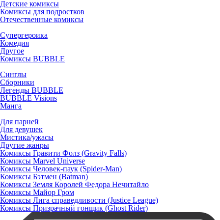
Детские комиксы
Комиксы для подростков
Отечественные комиксы
Супергероика
Комедия
Другое
Комиксы BUBBLE
Синглы
Сборники
Легенды BUBBLE
BUBBLE Visions
Манга
Для парней
Для девушек
Мистика/ужасы
Другие жанры
Комиксы Гравити Фолз (Gravity Falls)
Комиксы Marvel Universe
Комиксы Человек-паук (Spider-Man)
Комиксы Бэтмен (Batman)
Комиксы Земля Королей Федора Нечитайло
Комиксы Майор Гром
Комиксы Лига справедливости (Justice League)
Комиксы Призрачный гонщик (Ghost Rider)