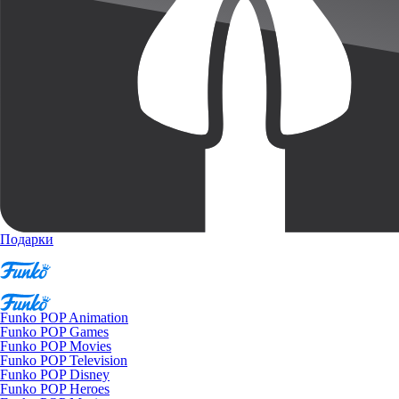
Подарки
Funko POP Animation
Funko POP Games
Funko POP Movies
Funko POP Television
Funko POP Disney
Funko POP Heroes