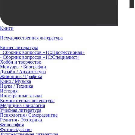
Книги
Нехудожественная литература
Бизнес литература
- Сборник вопросов «1С:Профессионал»
- Сборник вопросов «1С:Специалист»
Хобби и творчество
Мемуары / Биографии
Дизайн / Архитектура
Живопись / Графика
Кино / Музыка
Наука / Техника
История
Иностранные языки
Компьютерная литература
Медицина / Биология
Учебная литература
Психология / Саморазвитие
Религия / Эзотерика
Философия
Фотоискусство
Художественная литература