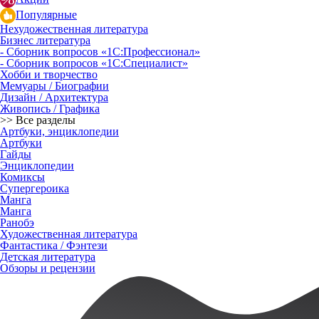
Популярные
Нехудожественная литература
Бизнес литература
- Сборник вопросов «1С:Профессионал»
- Сборник вопросов «1С:Специалист»
Хобби и творчество
Мемуары / Биографии
Дизайн / Архитектура
Живопись / Графика
>> Все разделы
Артбуки, энциклопедии
Артбуки
Гайды
Энциклопедии
Комиксы
Супергероика
Манга
Манга
Ранобэ
Художественная литература
Фантастика / Фэнтези
Детская литература
Обзоры и рецензии