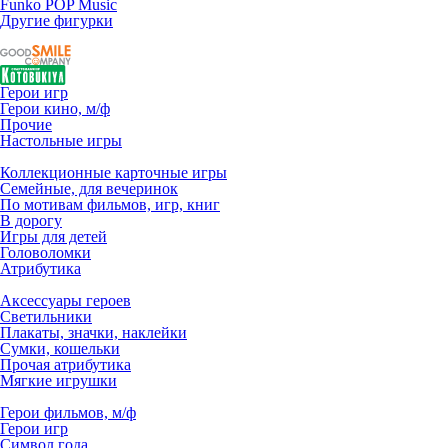
Funko POP Music
Другие фигурки
Герои игр
Герои кино, м/ф
Прочие
Настольные игры
Коллекционные карточные игры
Семейные, для вечеринок
По мотивам фильмов, игр, книг
В дорогу
Игры для детей
Головоломки
Атрибутика
Аксессуары героев
Светильники
Плакаты, значки, наклейки
Сумки, кошельки
Прочая атрибутика
Мягкие игрушки
Герои фильмов, м/ф
Герои игр
Символ года