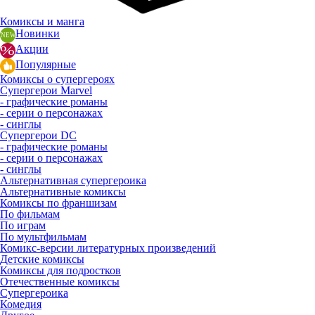
Комиксы и манга
Новинки
Акции
Популярные
Комиксы о супергероях
Супергерои Marvel
- графические романы
- серии о персонажах
- синглы
Супергерои DC
- графические романы
- серии о персонажах
- синглы
Альтернативная супергероика
Альтернативные комиксы
Комиксы по франшизам
По фильмам
По играм
По мультфильмам
Комикс-версии литературных произведений
Детские комиксы
Комиксы для подростков
Отечественные комиксы
Супергероика
Комедия