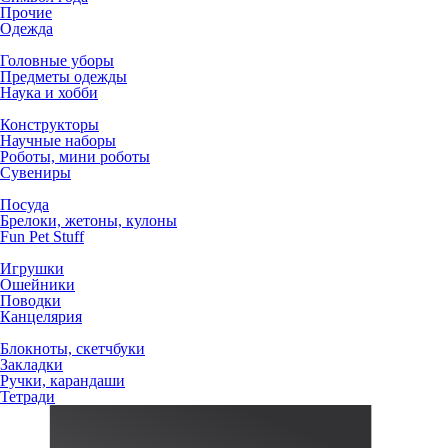
Прочие
Одежда
Головные уборы
Предметы одежды
Наука и хобби
Конструкторы
Научные наборы
Роботы, мини роботы
Сувениры
Посуда
Брелоки, жетоны, кулоны
Fun Pet Stuff
Игрушки
Ошейники
Поводки
Канцелярия
Блокноты, скетчбуки
Закладки
Ручки, карандаши
Тетради