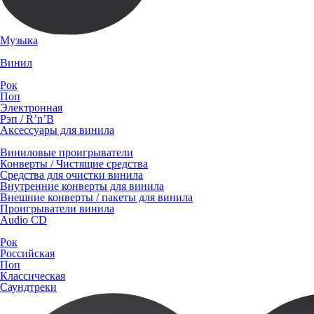
Музыка
Винил
Рок
Поп
Электронная
Рэп / R’n’B
Аксессуары для винила
Виниловые проигрыватели
Конверты / Чистящие средства
Средства для очистки винила
Внутренние конверты для винила
Внешние конверты / пакеты для винила
Проигрыватели винила
Audio CD
Рок
Российская
Поп
Классическая
Саундтреки