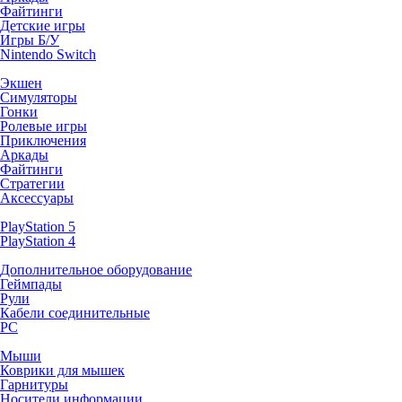
Файтинги
Детские игры
Игры Б/У
Nintendo Switch
Экшен
Симуляторы
Гонки
Ролевые игры
Приключения
Аркады
Файтинги
Стратегии
Аксессуары
PlayStation 5
PlayStation 4
Дополнительное оборудование
Геймпады
Рули
Кабели соединительные
PC
Мыши
Коврики для мышек
Гарнитуры
Носители информации