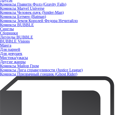
Другое
Комиксы Гравити Фолз (Gravity Falls)
Комиксы Marvel Universe
Комиксы Человек-паук (Spider-Man)
Комиксы Бэтмен (Batman)
Комиксы Земля Королей Федора Нечитайло
Комиксы BUBBLE
Синглы
Сборники
Легенды BUBBLE
BUBBLE Visions
Манга
Для парней
Для девушек
Мистика/ужасы
Другие жанры
Комиксы Майор Гром
Комиксы Лига справедливости (Justice League)
Комиксы Призрачный гонщик (Ghost Rider)