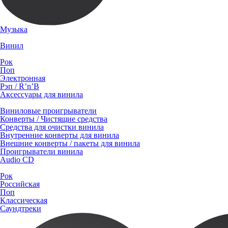
Музыка
Винил
Рок
Поп
Электронная
Рэп / R’n’B
Аксессуары для винила
Виниловые проигрыватели
Конверты / Чистящие средства
Средства для очистки винила
Внутренние конверты для винила
Внешние конверты / пакеты для винила
Проигрыватели винила
Audio CD
Рок
Российская
Поп
Классическая
Саундтреки