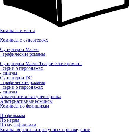
Комиксы и манга
Комиксы о супергероях
Супергерои Marvel
- графические романы
Супергерои Marvel/Графические романы
- серии о персонажах
- синглы
Супергерои DC
- графические романы
- серии о персонажах
- синглы
Альтернативная супергероика
Альтернативные комиксы
Комиксы по франшизам
По фильмам
По играм
По мультфильмам
Комикс-версии литературных произведений