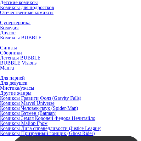
Детские комиксы
Комиксы для подростков
Отечественные комиксы
Супергероика
Комедия
Другое
Комиксы BUBBLE
Синглы
Сборники
Легенды BUBBLE
BUBBLE Visions
Манга
Для парней
Для девушек
Мистика/ужасы
Другие жанры
Комиксы Гравити Фолз (Gravity Falls)
Комиксы Marvel Universe
Комиксы Человек-паук (Spider-Man)
Комиксы Бэтмен (Batman)
Комиксы Земля Королей Федора Нечитайло
Комиксы Майор Гром
Комиксы Лига справедливости (Justice League)
Комиксы Призрачный гонщик (Ghost Rider)