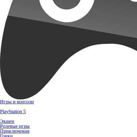
Игры и консоли
PlayStation 5
Экшен
Ролевые игры
Приключения
Гонки