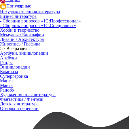
Популярные
Нехудожественная литература
Бизнес литература
- Сборник вопросов «1С:Профессионал»
- Сборник вопросов «1С:Специалист»
Хобби и творчество
Мемуары / Биографии
Дизайн / Архитектура
Живопись / Графика
>> Все разделы
Артбуки, энциклопедии
Артбуки
Гайды
Энциклопедии
Комиксы
Супергероика
Манга
Манга
Ранобэ
Художественная литература
Фантастика / Фэнтези
Детская литература
Обзоры и рецензии