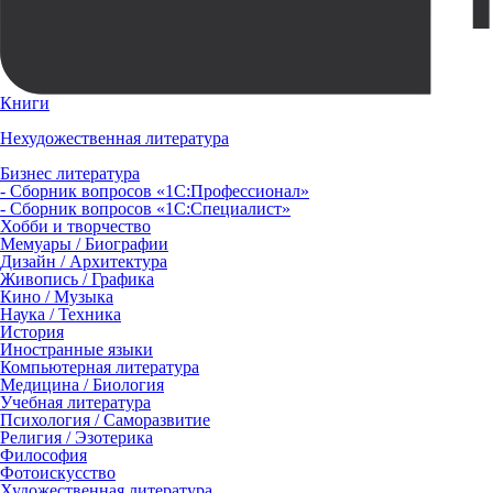
Книги
Нехудожественная литература
Бизнес литература
- Сборник вопросов «1С:Профессионал»
- Сборник вопросов «1С:Специалист»
Хобби и творчество
Мемуары / Биографии
Дизайн / Архитектура
Живопись / Графика
Кино / Музыка
Наука / Техника
История
Иностранные языки
Компьютерная литература
Медицина / Биология
Учебная литература
Психология / Саморазвитие
Религия / Эзотерика
Философия
Фотоискусство
Художественная литература