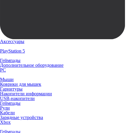
Аксессуары
PlayStation 5
Геймпады
Дополнительное оборудование
PC
Мыши
Коврики для мышек
Гарнитуры
Накопители информации
USB-накопители
Геймпады
Рули
Кабели
Зарядные устройства
Xbox
Геймпады