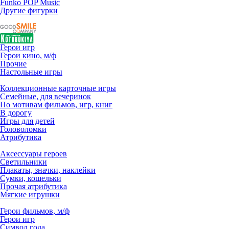
Funko POP Music
Другие фигурки
Герои игр
Герои кино, м/ф
Прочие
Настольные игры
Коллекционные карточные игры
Семейные, для вечеринок
По мотивам фильмов, игр, книг
В дорогу
Игры для детей
Головоломки
Атрибутика
Аксессуары героев
Светильники
Плакаты, значки, наклейки
Сумки, кошельки
Прочая атрибутика
Мягкие игрушки
Герои фильмов, м/ф
Герои игр
Символ года