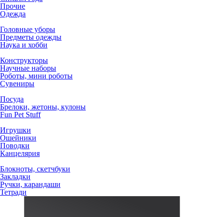
Прочие
Одежда
Головные уборы
Предметы одежды
Наука и хобби
Конструкторы
Научные наборы
Роботы, мини роботы
Сувениры
Посуда
Брелоки, жетоны, кулоны
Fun Pet Stuff
Игрушки
Ошейники
Поводки
Канцелярия
Блокноты, скетчбуки
Закладки
Ручки, карандаши
Тетради