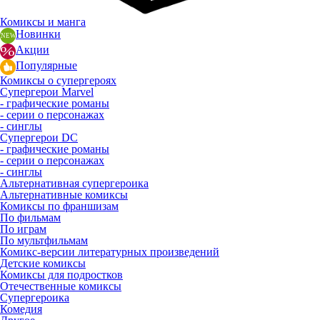
Комиксы и манга
Новинки
Акции
Популярные
Комиксы о супергероях
Супергерои Marvel
- графические романы
- серии о персонажах
- синглы
Супергерои DC
- графические романы
- серии о персонажах
- синглы
Альтернативная супергероика
Альтернативные комиксы
Комиксы по франшизам
По фильмам
По играм
По мультфильмам
Комикс-версии литературных произведений
Детские комиксы
Комиксы для подростков
Отечественные комиксы
Супергероика
Комедия