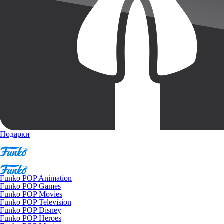
Подарки
Funko POP Animation
Funko POP Games
Funko POP Movies
Funko POP Television
Funko POP Disney
Funko POP Heroes