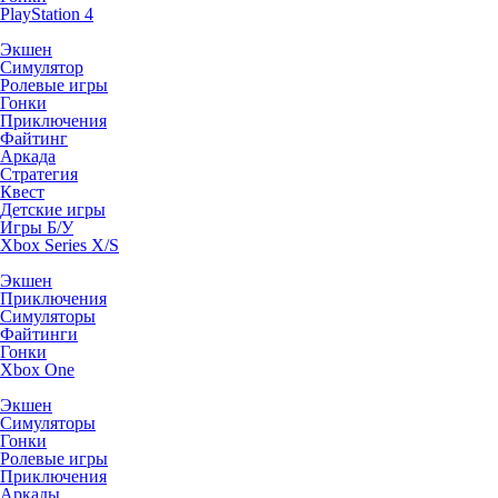
PlayStation 4
Экшен
Симулятор
Ролевые игры
Гонки
Приключения
Файтинг
Аркада
Стратегия
Квест
Детские игры
Игры Б/У
Xbox Series X/S
Экшен
Приключения
Симуляторы
Файтинги
Гонки
Xbox One
Экшен
Симуляторы
Гонки
Ролевые игры
Приключения
Аркады