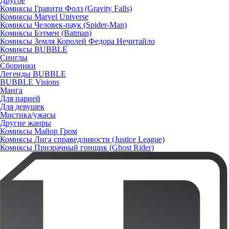
Другое
Комиксы Гравити Фолз (Gravity Falls)
Комиксы Marvel Universe
Комиксы Человек-паук (Spider-Man)
Комиксы Бэтмен (Batman)
Комиксы Земля Королей Федора Нечитайло
Комиксы BUBBLE
Синглы
Сборники
Легенды BUBBLE
BUBBLE Visions
Манга
Для парней
Для девушек
Мистика/ужасы
Другие жанры
Комиксы Майор Гром
Комиксы Лига справедливости (Justice League)
Комиксы Призрачный гонщик (Ghost Rider)