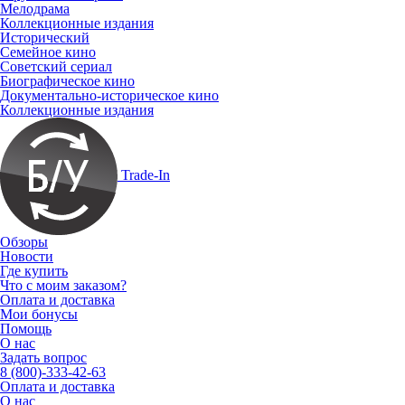
Мелодрама
Коллекционные издания
Исторический
Семейное кино
Советский сериал
Биографическое кино
Документально-историческое кино
Коллекционные издания
Trade-In
Обзоры
Новости
Где купить
Что с моим заказом?
Оплата и доставка
Мои бонусы
Помощь
О нас
Задать вопрос
8 (800)-333-42-63
Оплата и доставка
О нас