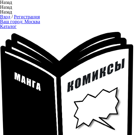
Назад
Назад
Назад
Вход
/
Регистрация
Ваш город:
Москва
Каталог