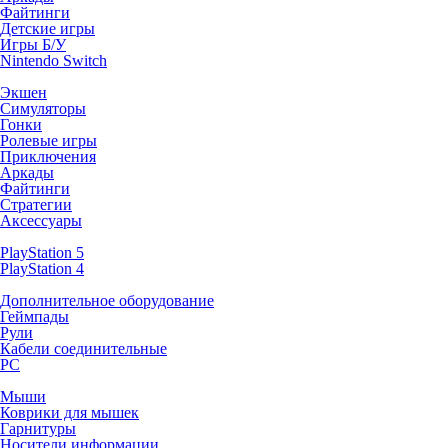
Файтинги
Детские игры
Игры Б/У
Nintendo Switch
Экшен
Симуляторы
Гонки
Ролевые игры
Приключения
Аркады
Файтинги
Стратегии
Аксессуары
PlayStation 5
PlayStation 4
Дополнительное оборудование
Геймпады
Рули
Кабели соединительные
PC
Мыши
Коврики для мышек
Гарнитуры
Носители информации