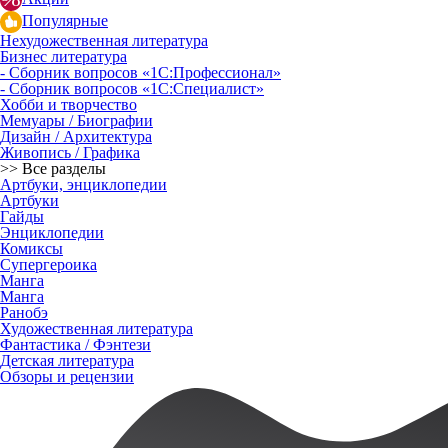
Популярные
Нехудожественная литература
Бизнес литература
- Сборник вопросов «1С:Профессионал»
- Сборник вопросов «1С:Специалист»
Хобби и творчество
Мемуары / Биографии
Дизайн / Архитектура
Живопись / Графика
>> Все разделы
Артбуки, энциклопедии
Артбуки
Гайды
Энциклопедии
Комиксы
Супергероика
Манга
Манга
Ранобэ
Художественная литература
Фантастика / Фэнтези
Детская литература
Обзоры и рецензии