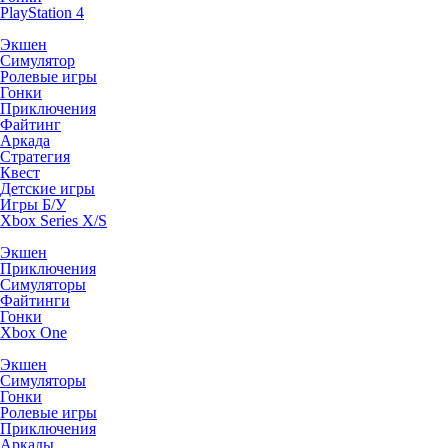
PlayStation 4
Экшен
Симулятор
Ролевые игры
Гонки
Приключения
Файтинг
Аркада
Стратегия
Квест
Детские игры
Игры Б/У
Xbox Series X/S
Экшен
Приключения
Симуляторы
Файтинги
Гонки
Xbox One
Экшен
Симуляторы
Гонки
Ролевые игры
Приключения
Аркады