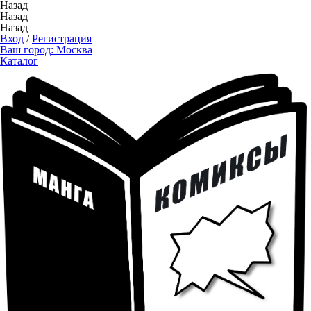
Назад
Назад
Назад
Вход
/
Регистрация
Ваш город:
Москва
Каталог