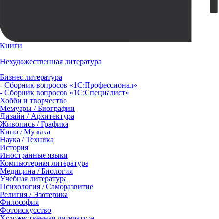
Книги
Нехудожественная литература
Бизнес литература
- Сборник вопросов «1С:Профессионал»
- Сборник вопросов «1С:Специалист»
Хобби и творчество
Мемуары / Биографии
Дизайн / Архитектура
Живопись / Графика
Кино / Музыка
Наука / Техника
История
Иностранные языки
Компьютерная литература
Медицина / Биология
Учебная литература
Психология / Саморазвитие
Религия / Эзотерика
Философия
Фотоискусство
Художественная литература