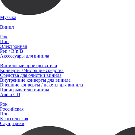
Музыка
Винил
Рок
Поп
Электронная
Рэп / R’n’B
Аксессуары для винила
Виниловые проигрыватели
Конверты / Чистящие средства
Средства для очистки винила
Внутренние конверты для винила
Внешние конверты / пакеты для винила
Проигрыватели винила
Audio CD
Рок
Российская
Поп
Классическая
Саундтреки