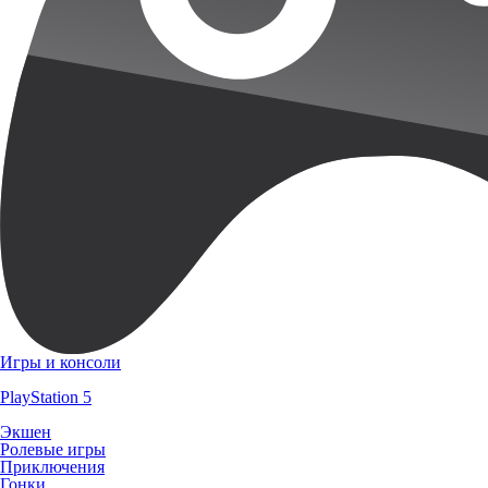
Игры и консоли
PlayStation 5
Экшен
Ролевые игры
Приключения
Гонки