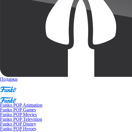
Подарки
Funko POP Animation
Funko POP Games
Funko POP Movies
Funko POP Television
Funko POP Disney
Funko POP Heroes