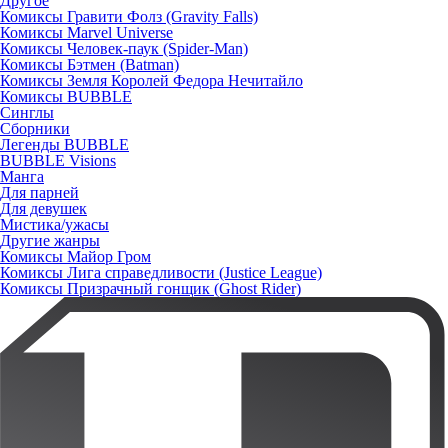
Другое
Комиксы Гравити Фолз (Gravity Falls)
Комиксы Marvel Universe
Комиксы Человек-паук (Spider-Man)
Комиксы Бэтмен (Batman)
Комиксы Земля Королей Федора Нечитайло
Комиксы BUBBLE
Синглы
Сборники
Легенды BUBBLE
BUBBLE Visions
Манга
Для парней
Для девушек
Мистика/ужасы
Другие жанры
Комиксы Майор Гром
Комиксы Лига справедливости (Justice League)
Комиксы Призрачный гонщик (Ghost Rider)