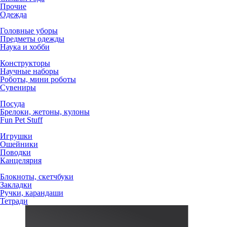
Прочие
Одежда
Головные уборы
Предметы одежды
Наука и хобби
Конструкторы
Научные наборы
Роботы, мини роботы
Сувениры
Посуда
Брелоки, жетоны, кулоны
Fun Pet Stuff
Игрушки
Ошейники
Поводки
Канцелярия
Блокноты, скетчбуки
Закладки
Ручки, карандаши
Тетради