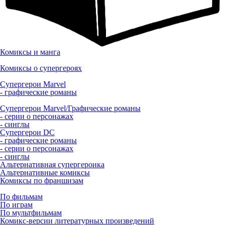
Комиксы и манга
Комиксы о супергероях
Супергерои Marvel
- графические романы
Супергерои Marvel/Графические романы
- серии о персонажах
- синглы
Супергерои DC
- графические романы
- серии о персонажах
- синглы
Альтернативная супергероика
Альтернативные комиксы
Комиксы по франшизам
По фильмам
По играм
По мультфильмам
Комикс-версии литературных произведений