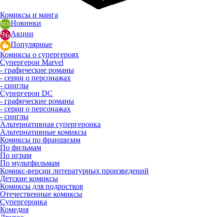
Комиксы и манга
Новинки
Акции
Популярные
Комиксы о супергероях
Супергерои Marvel
- графические романы
- серии о персонажах
- синглы
Супергерои DC
- графические романы
- серии о персонажах
- синглы
Альтернативная супергероика
Альтернативные комиксы
Комиксы по франшизам
По фильмам
По играм
По мультфильмам
Комикс-версии литературных произведений
Детские комиксы
Комиксы для подростков
Отечественные комиксы
Супергероика
Комедия