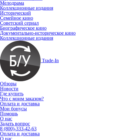
Мелодрама
Коллекционные издания
Исторический
Семейное кино
Советский сериал
Биографическое кино
Документально-историческое кино
Коллекционные издания
Trade-In
Обзоры
Новости
Где купить
Что с моим заказом?
Оплата и доставка
Мои бонусы
Помощь
О нас
Задать вопрос
8 (800)-333-42-63
Оплата и доставка
О нас