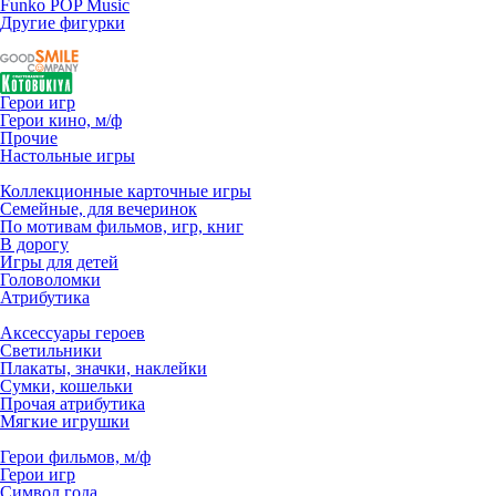
Funko POP Music
Другие фигурки
Герои игр
Герои кино, м/ф
Прочие
Настольные игры
Коллекционные карточные игры
Семейные, для вечеринок
По мотивам фильмов, игр, книг
В дорогу
Игры для детей
Головоломки
Атрибутика
Аксессуары героев
Светильники
Плакаты, значки, наклейки
Сумки, кошельки
Прочая атрибутика
Мягкие игрушки
Герои фильмов, м/ф
Герои игр
Символ года