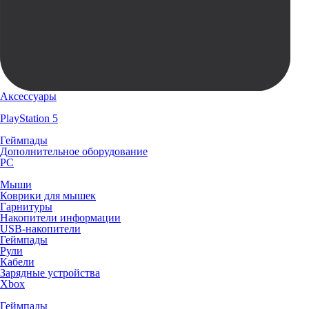
Аксессуары
PlayStation 5
Геймпады
Дополнительное оборудование
PC
Мыши
Коврики для мышек
Гарнитуры
Накопители информации
USB-накопители
Геймпады
Рули
Кабели
Зарядные устройства
Xbox
Геймпады