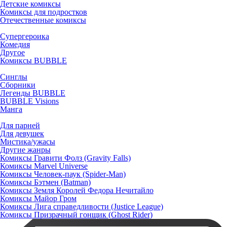
Детские комиксы
Комиксы для подростков
Отечественные комиксы
Супергероика
Комедия
Другое
Комиксы BUBBLE
Синглы
Сборники
Легенды BUBBLE
BUBBLE Visions
Манга
Для парней
Для девушек
Мистика/ужасы
Другие жанры
Комиксы Гравити Фолз (Gravity Falls)
Комиксы Marvel Universe
Комиксы Человек-паук (Spider-Man)
Комиксы Бэтмен (Batman)
Комиксы Земля Королей Федора Нечитайло
Комиксы Майор Гром
Комиксы Лига справедливости (Justice League)
Комиксы Призрачный гонщик (Ghost Rider)