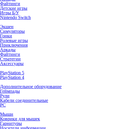
Файтинги
Детские игры
Игры Б/У
Nintendo Switch
Экшен
Симуляторы
Гонки
Ролевые игры
Приключения
Аркады
Файтинги
Стратегии
Аксессуары
PlayStation 5
PlayStation 4
Дополнительное оборудование
Геймпады
Рули
Кабели соединительные
PC
Мыши
Коврики для мышек
Гарнитуры
Носители информации