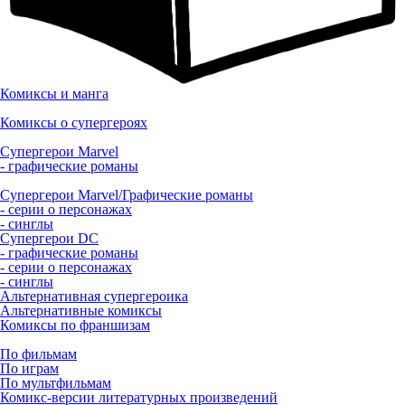
Комиксы и манга
Комиксы о супергероях
Супергерои Marvel
- графические романы
Супергерои Marvel/Графические романы
- серии о персонажах
- синглы
Супергерои DC
- графические романы
- серии о персонажах
- синглы
Альтернативная супергероика
Альтернативные комиксы
Комиксы по франшизам
По фильмам
По играм
По мультфильмам
Комикс-версии литературных произведений