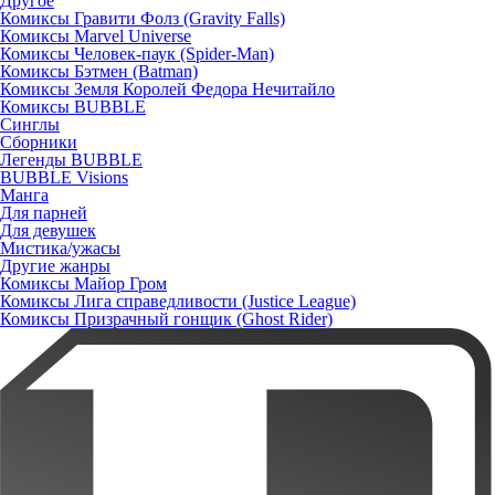
Другое
Комиксы Гравити Фолз (Gravity Falls)
Комиксы Marvel Universe
Комиксы Человек-паук (Spider-Man)
Комиксы Бэтмен (Batman)
Комиксы Земля Королей Федора Нечитайло
Комиксы BUBBLE
Синглы
Сборники
Легенды BUBBLE
BUBBLE Visions
Манга
Для парней
Для девушек
Мистика/ужасы
Другие жанры
Комиксы Майор Гром
Комиксы Лига справедливости (Justice League)
Комиксы Призрачный гонщик (Ghost Rider)