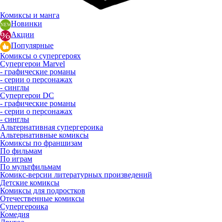
Комиксы и манга
Новинки
Акции
Популярные
Комиксы о супергероях
Супергерои Marvel
- графические романы
- серии о персонажах
- синглы
Супергерои DC
- графические романы
- серии о персонажах
- синглы
Альтернативная супергероика
Альтернативные комиксы
Комиксы по франшизам
По фильмам
По играм
По мультфильмам
Комикс-версии литературных произведений
Детские комиксы
Комиксы для подростков
Отечественные комиксы
Супергероика
Комедия