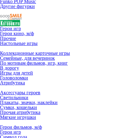
Funko POP Music
Другие фигурки
Герои игр
Герои кино, м/ф
Прочие
Настольные игры
Коллекционные карточные игры
Семейные, для вечеринок
По мотивам фильмов, игр, книг
В дорогу
Игры для детей
Головоломки
Атрибутика
Аксессуары героев
Светильники
Плакаты, значки, наклейки
Сумки, кошельки
Прочая атрибутика
Мягкие игрушки
Герои фильмов, м/ф
Герои игр
Символ года