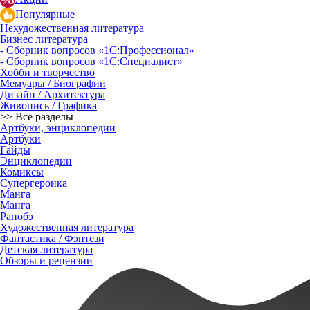
Популярные
Нехудожественная литература
Бизнес литература
- Сборник вопросов «1С:Профессионал»
- Сборник вопросов «1С:Специалист»
Хобби и творчество
Мемуары / Биографии
Дизайн / Архитектура
Живопись / Графика
>> Все разделы
Артбуки, энциклопедии
Артбуки
Гайды
Энциклопедии
Комиксы
Супергероика
Манга
Манга
Ранобэ
Художественная литература
Фантастика / Фэнтези
Детская литература
Обзоры и рецензии