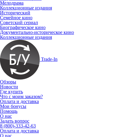
Мелодрама
Коллекционные издания
Исторический
Семейное кино
Советский сериал
Биографическое кино
Документально-историческое кино
Коллекционные издания
Trade-In
Обзоры
Новости
Где купить
Что с моим заказом?
Оплата и доставка
Мои бонусы
Помощь
О нас
Задать вопрос
8 (800)-333-42-63
Оплата и доставка
О нас