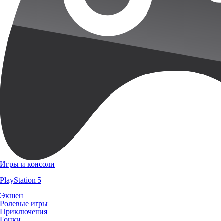
Игры и консоли
PlayStation 5
Экшен
Ролевые игры
Приключения
Гонки