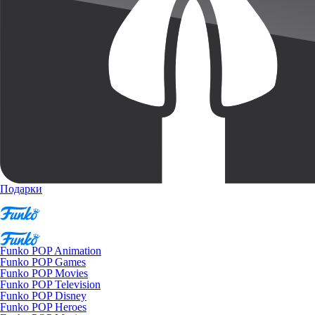
Подарки
Funko POP Animation
Funko POP Games
Funko POP Movies
Funko POP Television
Funko POP Disney
Funko POP Heroes