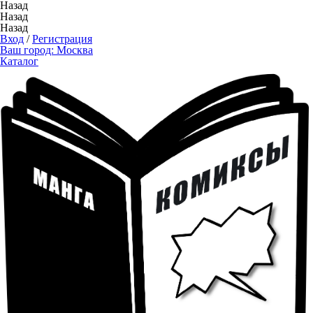
Назад
Назад
Назад
Вход
/
Регистрация
Ваш город:
Москва
Каталог