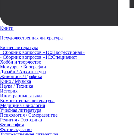
Книги
Нехудожественная литература
Бизнес литература
- Сборник вопросов «1С:Профессионал»
- Сборник вопросов «1С:Специалист»
Хобби и творчество
Мемуары / Биографии
Дизайн / Архитектура
Живопись / Графика
Кино / Музыка
Наука / Техника
История
Иностранные языки
Компьютерная литература
Медицина / Биология
Учебная литература
Психология / Саморазвитие
Религия / Эзотерика
Философия
Фотоискусство
Художественная литература