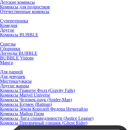
Детские комиксы
Комиксы для подростков
Отечественные комиксы
Супергероика
Комедия
Другое
Комиксы BUBBLE
Синглы
Сборники
Легенды BUBBLE
BUBBLE Visions
Манга
Для парней
Для девушек
Мистика/ужасы
Другие жанры
Комиксы Гравити Фолз (Gravity Falls)
Комиксы Marvel Universe
Комиксы Человек-паук (Spider-Man)
Комиксы Бэтмен (Batman)
Комиксы Земля Королей Федора Нечитайло
Комиксы Майор Гром
Комиксы Лига справедливости (Justice League)
Комиксы Призрачный гонщик (Ghost Rider)