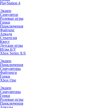
PlayStation 4
Экшен
Симулятор
Ролевые игры
Гонки
Приключения
Файтинг
Аркада
Стратегия
Квест
Детские игры
Игры Б/У
Xbox Series X/S
Экшен
Приключения
Симуляторы
Файтинги
Гонки
Xbox One
Экшен
Симуляторы
Гонки
Ролевые игры
Приключения
Аркады