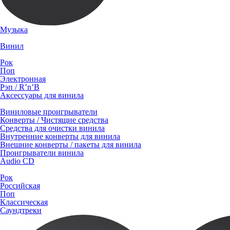
Музыка
Винил
Рок
Поп
Электронная
Рэп / R’n’B
Аксессуары для винила
Виниловые проигрыватели
Конверты / Чистящие средства
Средства для очистки винила
Внутренние конверты для винила
Внешние конверты / пакеты для винила
Проигрыватели винила
Audio CD
Рок
Российская
Поп
Классическая
Саундтреки