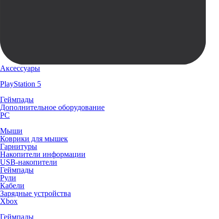
Аксессуары
PlayStation 5
Геймпады
Дополнительное оборудование
PC
Мыши
Коврики для мышек
Гарнитуры
Накопители информации
USB-накопители
Геймпады
Рули
Кабели
Зарядные устройства
Xbox
Геймпады