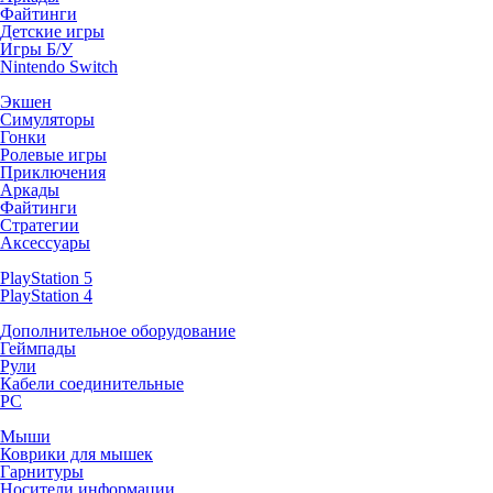
Файтинги
Детские игры
Игры Б/У
Nintendo Switch
Экшен
Симуляторы
Гонки
Ролевые игры
Приключения
Аркады
Файтинги
Стратегии
Аксессуары
PlayStation 5
PlayStation 4
Дополнительное оборудование
Геймпады
Рули
Кабели соединительные
PC
Мыши
Коврики для мышек
Гарнитуры
Носители информации