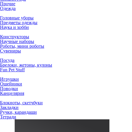
Прочие
Одежда
Головные уборы
Предметы одежды
Наука и хобби
Конструкторы
Научные наборы
Роботы, мини роботы
Сувениры
Посуда
Брелоки, жетоны, кулоны
Fun Pet Stuff
Игрушки
Ошейники
Поводки
Канцелярия
Блокноты, скетчбуки
Закладки
Ручки, карандаши
Тетради