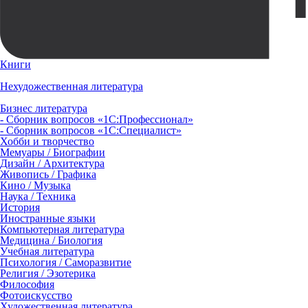
Книги
Нехудожественная литература
Бизнес литература
- Сборник вопросов «1С:Профессионал»
- Сборник вопросов «1С:Специалист»
Хобби и творчество
Мемуары / Биографии
Дизайн / Архитектура
Живопись / Графика
Кино / Музыка
Наука / Техника
История
Иностранные языки
Компьютерная литература
Медицина / Биология
Учебная литература
Психология / Саморазвитие
Религия / Эзотерика
Философия
Фотоискусство
Художественная литература