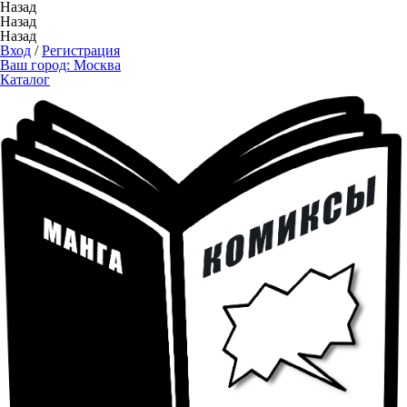
Назад
Назад
Назад
Вход
/
Регистрация
Ваш город:
Москва
Каталог