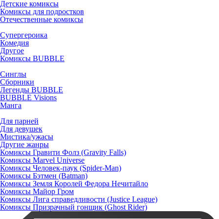
Детские комиксы
Комиксы для подростков
Отечественные комиксы
Супергероика
Комедия
Другое
Комиксы BUBBLE
Синглы
Сборники
Легенды BUBBLE
BUBBLE Visions
Манга
Для парней
Для девушек
Мистика/ужасы
Другие жанры
Комиксы Гравити Фолз (Gravity Falls)
Комиксы Marvel Universe
Комиксы Человек-паук (Spider-Man)
Комиксы Бэтмен (Batman)
Комиксы Земля Королей Федора Нечитайло
Комиксы Майор Гром
Комиксы Лига справедливости (Justice League)
Комиксы Призрачный гонщик (Ghost Rider)