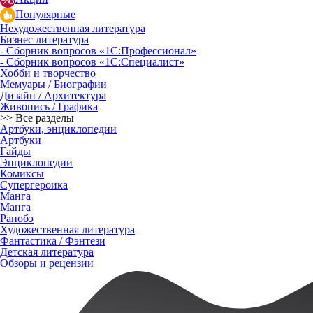
Популярные
Нехудожественная литература
Бизнес литература
- Сборник вопросов «1С:Профессионал»
- Сборник вопросов «1С:Специалист»
Хобби и творчество
Мемуары / Биографии
Дизайн / Архитектура
Живопись / Графика
>> Все разделы
Артбуки, энциклопедии
Артбуки
Гайды
Энциклопедии
Комиксы
Супергероика
Манга
Манга
Ранобэ
Художественная литература
Фантастика / Фэнтези
Детская литература
Обзоры и рецензии