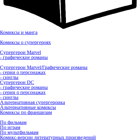
Комиксы и манга
Комиксы о супергероях
Супергерои Marvel
- графические романы
Супергерои Marvel/Графические романы
- серии о персонажах
- синглы
Супергерои DC
- графические романы
- серии о персонажах
- синглы
Альтернативная супергероика
Альтернативные комиксы
Комиксы по франшизам
По фильмам
По играм
По мультфильмам
Комикс-версии литературных произведений