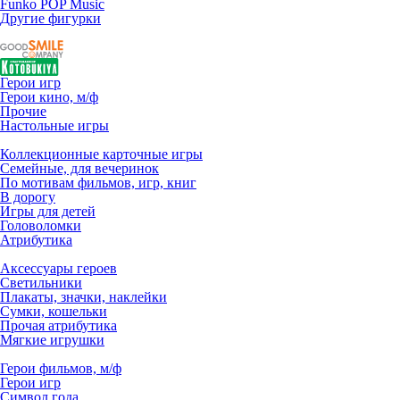
Funko POP Music
Другие фигурки
Герои игр
Герои кино, м/ф
Прочие
Настольные игры
Коллекционные карточные игры
Семейные, для вечеринок
По мотивам фильмов, игр, книг
В дорогу
Игры для детей
Головоломки
Атрибутика
Аксессуары героев
Светильники
Плакаты, значки, наклейки
Сумки, кошельки
Прочая атрибутика
Мягкие игрушки
Герои фильмов, м/ф
Герои игр
Символ года