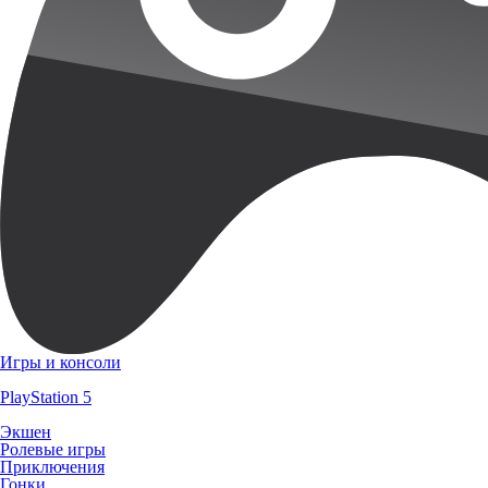
Игры и консоли
PlayStation 5
Экшен
Ролевые игры
Приключения
Гонки