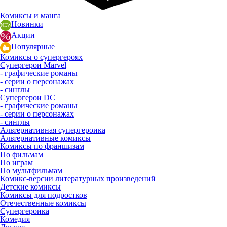
Комиксы и манга
Новинки
Акции
Популярные
Комиксы о супергероях
Супергерои Marvel
- графические романы
- серии о персонажах
- синглы
Супергерои DC
- графические романы
- серии о персонажах
- синглы
Альтернативная супергероика
Альтернативные комиксы
Комиксы по франшизам
По фильмам
По играм
По мультфильмам
Комикс-версии литературных произведений
Детские комиксы
Комиксы для подростков
Отечественные комиксы
Супергероика
Комедия