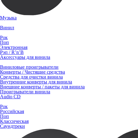
Музыка
Винил
Рок
Поп
Электронная
Рэп / R’n’B
Аксессуары для винила
Виниловые проигрыватели
Конверты / Чистящие средства
Средства для очистки винила
Внутренние конверты для винила
Внешние конверты / пакеты для винила
Проигрыватели винила
Audio CD
Рок
Российская
Поп
Классическая
Саундтреки