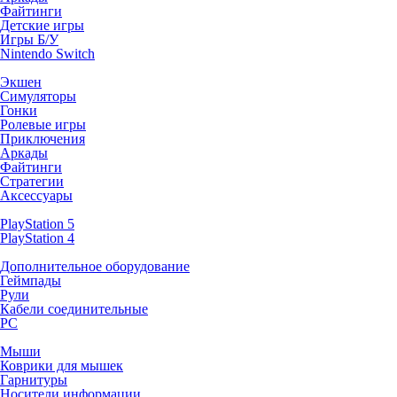
Файтинги
Детские игры
Игры Б/У
Nintendo Switch
Экшен
Симуляторы
Гонки
Ролевые игры
Приключения
Аркады
Файтинги
Стратегии
Аксессуары
PlayStation 5
PlayStation 4
Дополнительное оборудование
Геймпады
Рули
Кабели соединительные
PC
Мыши
Коврики для мышек
Гарнитуры
Носители информации