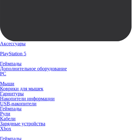
Аксессуары
PlayStation 5
Геймпады
Дополнительное оборудование
PC
Мыши
Коврики для мышек
Гарнитуры
Накопители информации
USB-накопители
Геймпады
Рули
Кабели
Зарядные устройства
Xbox
Геймпады