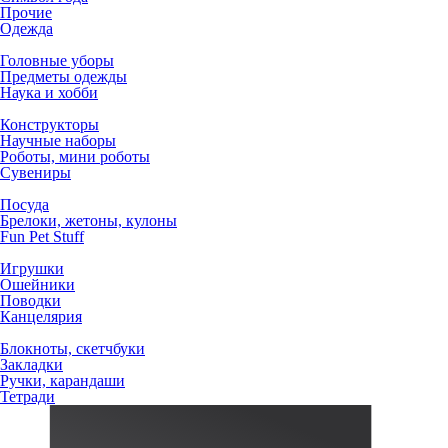
Прочие
Одежда
Головные уборы
Предметы одежды
Наука и хобби
Конструкторы
Научные наборы
Роботы, мини роботы
Сувениры
Посуда
Брелоки, жетоны, кулоны
Fun Pet Stuff
Игрушки
Ошейники
Поводки
Канцелярия
Блокноты, скетчбуки
Закладки
Ручки, карандаши
Тетради