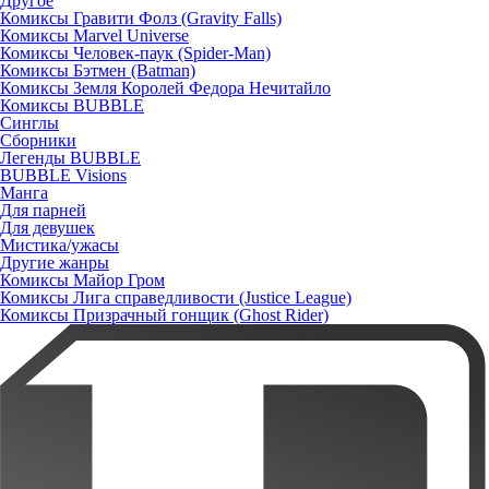
Другое
Комиксы Гравити Фолз (Gravity Falls)
Комиксы Marvel Universe
Комиксы Человек-паук (Spider-Man)
Комиксы Бэтмен (Batman)
Комиксы Земля Королей Федора Нечитайло
Комиксы BUBBLE
Синглы
Сборники
Легенды BUBBLE
BUBBLE Visions
Манга
Для парней
Для девушек
Мистика/ужасы
Другие жанры
Комиксы Майор Гром
Комиксы Лига справедливости (Justice League)
Комиксы Призрачный гонщик (Ghost Rider)