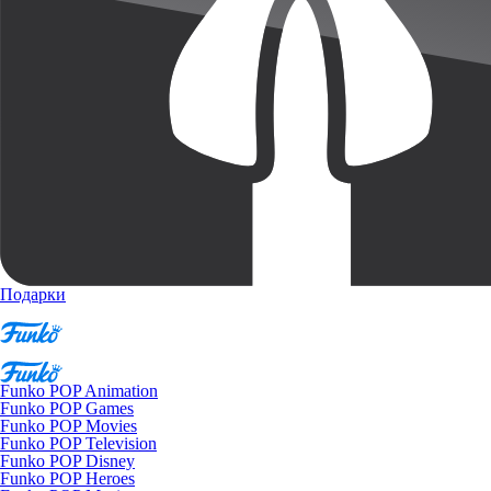
Подарки
Funko POP Animation
Funko POP Games
Funko POP Movies
Funko POP Television
Funko POP Disney
Funko POP Heroes