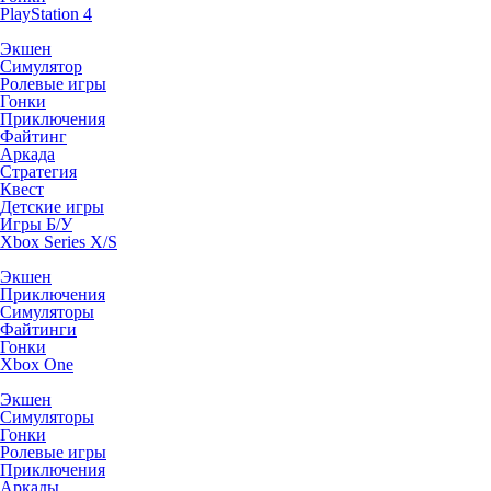
PlayStation 4
Экшен
Симулятор
Ролевые игры
Гонки
Приключения
Файтинг
Аркада
Стратегия
Квест
Детские игры
Игры Б/У
Xbox Series X/S
Экшен
Приключения
Симуляторы
Файтинги
Гонки
Xbox One
Экшен
Симуляторы
Гонки
Ролевые игры
Приключения
Аркады