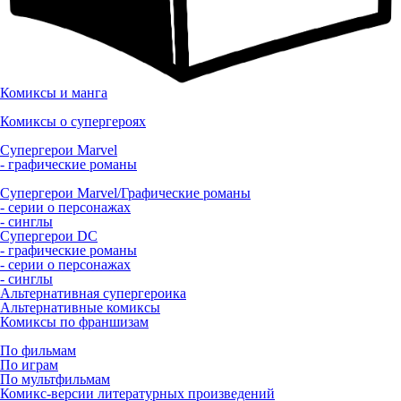
Комиксы и манга
Комиксы о супергероях
Супергерои Marvel
- графические романы
Супергерои Marvel/Графические романы
- серии о персонажах
- синглы
Супергерои DC
- графические романы
- серии о персонажах
- синглы
Альтернативная супергероика
Альтернативные комиксы
Комиксы по франшизам
По фильмам
По играм
По мультфильмам
Комикс-версии литературных произведений