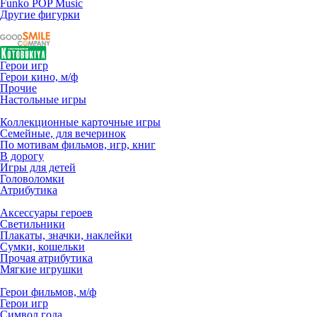
Funko POP Music
Другие фигурки
Герои игр
Герои кино, м/ф
Прочие
Настольные игры
Коллекционные карточные игры
Семейные, для вечеринок
По мотивам фильмов, игр, книг
В дорогу
Игры для детей
Головоломки
Атрибутика
Аксессуары героев
Светильники
Плакаты, значки, наклейки
Сумки, кошельки
Прочая атрибутика
Мягкие игрушки
Герои фильмов, м/ф
Герои игр
Символ года