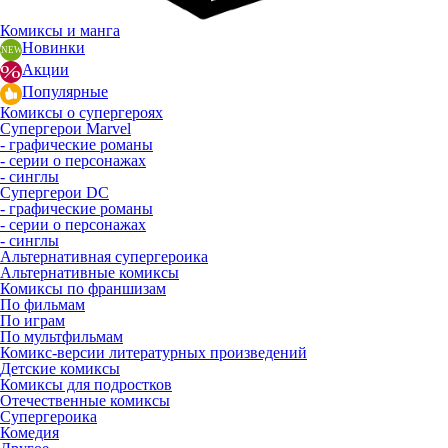
Комиксы и манга
Новинки
Акции
Популярные
Комиксы о супергероях
Супергерои Marvel
- графические романы
- серии о персонажах
- синглы
Супергерои DC
- графические романы
- серии о персонажах
- синглы
Альтернативная супергероика
Альтернативные комиксы
Комиксы по франшизам
По фильмам
По играм
По мультфильмам
Комикс-версии литературных произведений
Детские комиксы
Комиксы для подростков
Отечественные комиксы
Супергероика
Комедия