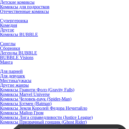
Детские комиксы
Комиксы для подростков
Отечественные комиксы
Супергероика
Комедия
Другое
Комиксы BUBBLE
Синглы
Сборники
Легенды BUBBLE
BUBBLE Visions
Манга
Для парней
Для девушек
Мистика/ужасы
Другие жанры
Комиксы Гравити Фолз (Gravity Falls)
Комиксы Marvel Universe
Комиксы Человек-паук (Spider-Man)
Комиксы Бэтмен (Batman)
Комиксы Земля Королей Федора Нечитайло
Комиксы Майор Гром
Комиксы Лига справедливости (Justice League)
Комиксы Призрачный гонщик (Ghost Rider)