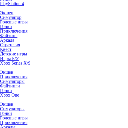
PlayStation 4
Экшен
Симулятор
Ролевые игры
Гонки
Приключения
Файтинг
Аркада
Стратегия
Квест
Детские игры
Игры Б/У
Xbox Series X/S
Экшен
Приключения
Симуляторы
Файтинги
Гонки
Xbox One
Экшен
Симуляторы
Гонки
Ролевые игры
Приключения
Аркады