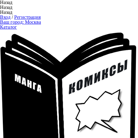
Назад
Назад
Назад
Вход
/
Регистрация
Ваш город:
Москва
Каталог