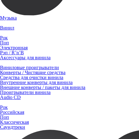
Музыка
Винил
Рок
Поп
Электронная
Рэп / R’n’B
Аксессуары для винила
Виниловые проигрыватели
Конверты / Чистящие средства
Средства для очистки винила
Внутренние конверты для винила
Внешние конверты / пакеты для винила
Проигрыватели винила
Audio CD
Рок
Российская
Поп
Классическая
Саундтреки