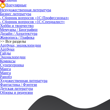
Популярные
Нехудожественная литература
Бизнес литература
- Сборник вопросов «1С:Профессионал»
- Сборник вопросов «1С:Специалист»
Хобби и творчество
Мемуары / Биографии
Дизайн / Архитектура
Живопись / Графика
>> Все разделы
Артбуки, энциклопедии
Артбуки
Гайды
Энциклопедии
Комиксы
Супергероика
Манга
Манга
Ранобэ
Художественная литература
Фантастика / Фэнтези
Детская литература
Обзоры и рецензии