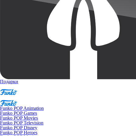
Подарки
Funko POP Animation
Funko POP Games
Funko POP Movies
Funko POP Television
Funko POP Disney
Funko POP Heroes