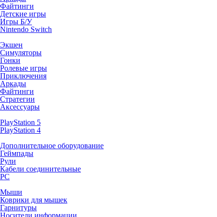
Файтинги
Детские игры
Игры Б/У
Nintendo Switch
Экшен
Симуляторы
Гонки
Ролевые игры
Приключения
Аркады
Файтинги
Стратегии
Аксессуары
PlayStation 5
PlayStation 4
Дополнительное оборудование
Геймпады
Рули
Кабели соединительные
PC
Мыши
Коврики для мышек
Гарнитуры
Носители информации