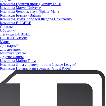
Другое
Комиксы Гравити Фолз (Gravity Falls)
Комиксы Marvel Universe
Комиксы Человек-паук (Spider-Man)
Комиксы Бэтмен (Batman)
Комиксы Земля Королей Федора Нечитайло
Комиксы BUBBLE
Синглы
Сборники
Легенды BUBBLE
BUBBLE Visions
Манга
Для парней
Для девушек
Мистика/ужасы
Другие жанры
Комиксы Майор Гром
Комиксы Лига справедливости (Justice League)
Комиксы Призрачный гонщик (Ghost Rider)