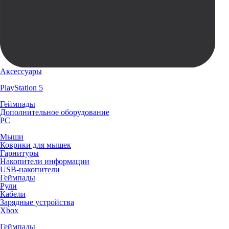
Аксессуары
PlayStation 5
Геймпады
Дополнительное оборудование
PC
Мыши
Коврики для мышек
Гарнитуры
Накопители информации
USB-накопители
Геймпады
Рули
Кабели
Зарядные устройства
Xbox
Геймпады