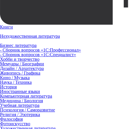
Книги
Нехудожественная литература
Бизнес литература
- Сборник вопросов «1С:Профессионал»
- Сборник вопросов «1С:Специалист»
Хобби и творчество
Мемуары / Биографии
Дизайн / Архитектура
Живопись / Графика
Кино / Музыка
Наука / Техника
История
Иностранные языки
Компьютерная литература
Медицина / Биология
Учебная литература
Психология / Саморазвитие
Религия / Эзотерика
Философия
Фотоискусство
Художественная литература