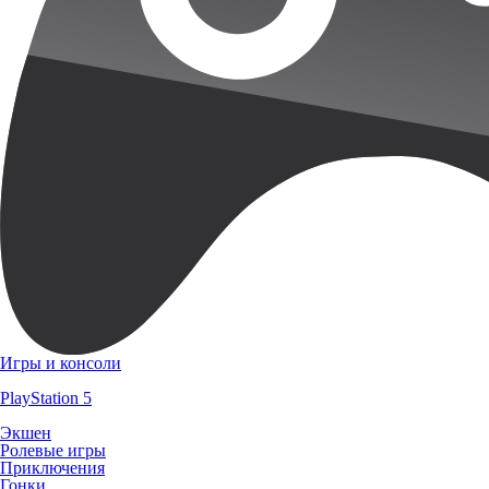
Игры и консоли
PlayStation 5
Экшен
Ролевые игры
Приключения
Гонки