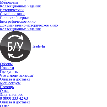
Мелодрама
Коллекционные издания
Исторический
Семейное кино
Советский сериал
Биографическое кино
Документально-историческое кино
Коллекционные издания
Trade-In
Обзоры
Новости
Где купить
Что с моим заказом?
Оплата и доставка
Мои бонусы
Помощь
О нас
Задать вопрос
8 (800)-333-42-63
Оплата и доставка
О нас