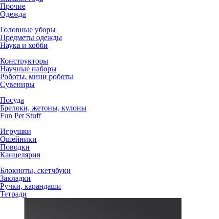
Прочие
Одежда
Головные уборы
Предметы одежды
Наука и хобби
Конструкторы
Научные наборы
Роботы, мини роботы
Сувениры
Посуда
Брелоки, жетоны, кулоны
Fun Pet Stuff
Игрушки
Ошейники
Поводки
Канцелярия
Блокноты, скетчбуки
Закладки
Ручки, карандаши
Тетради