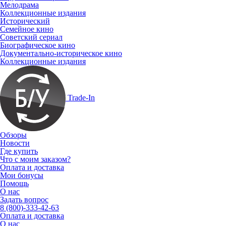
Мелодрама
Коллекционные издания
Исторический
Семейное кино
Советский сериал
Биографическое кино
Документально-историческое кино
Коллекционные издания
Trade-In
Обзоры
Новости
Где купить
Что с моим заказом?
Оплата и доставка
Мои бонусы
Помощь
О нас
Задать вопрос
8 (800)-333-42-63
Оплата и доставка
О нас