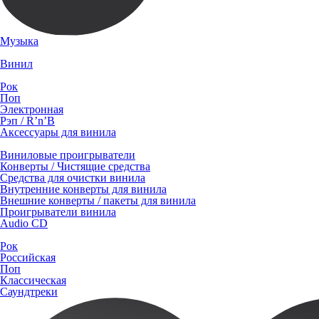
Музыка
Винил
Рок
Поп
Электронная
Рэп / R’n’B
Аксессуары для винила
Виниловые проигрыватели
Конверты / Чистящие средства
Средства для очистки винила
Внутренние конверты для винила
Внешние конверты / пакеты для винила
Проигрыватели винила
Audio CD
Рок
Российская
Поп
Классическая
Саундтреки