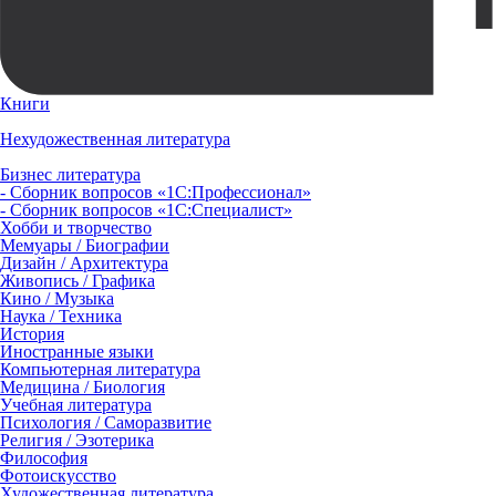
Книги
Нехудожественная литература
Бизнес литература
- Сборник вопросов «1С:Профессионал»
- Сборник вопросов «1С:Специалист»
Хобби и творчество
Мемуары / Биографии
Дизайн / Архитектура
Живопись / Графика
Кино / Музыка
Наука / Техника
История
Иностранные языки
Компьютерная литература
Медицина / Биология
Учебная литература
Психология / Саморазвитие
Религия / Эзотерика
Философия
Фотоискусство
Художественная литература