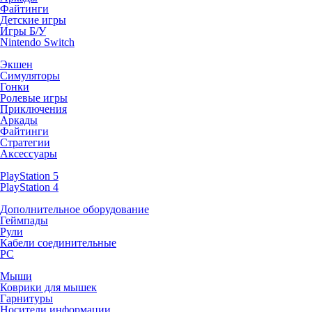
Файтинги
Детские игры
Игры Б/У
Nintendo Switch
Экшен
Симуляторы
Гонки
Ролевые игры
Приключения
Аркады
Файтинги
Стратегии
Аксессуары
PlayStation 5
PlayStation 4
Дополнительное оборудование
Геймпады
Рули
Кабели соединительные
PC
Мыши
Коврики для мышек
Гарнитуры
Носители информации