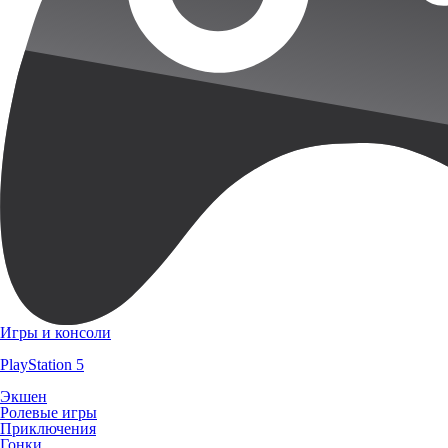
Игры и консоли
PlayStation 5
Экшен
Ролевые игры
Приключения
Гонки