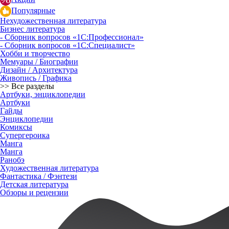
Популярные
Нехудожественная литература
Бизнес литература
- Сборник вопросов «1С:Профессионал»
- Сборник вопросов «1С:Специалист»
Хобби и творчество
Мемуары / Биографии
Дизайн / Архитектура
Живопись / Графика
>> Все разделы
Артбуки, энциклопедии
Артбуки
Гайды
Энциклопедии
Комиксы
Супергероика
Манга
Манга
Ранобэ
Художественная литература
Фантастика / Фэнтези
Детская литература
Обзоры и рецензии