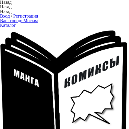
Назад
Назад
Назад
Вход
/
Регистрация
Ваш город:
Москва
Каталог