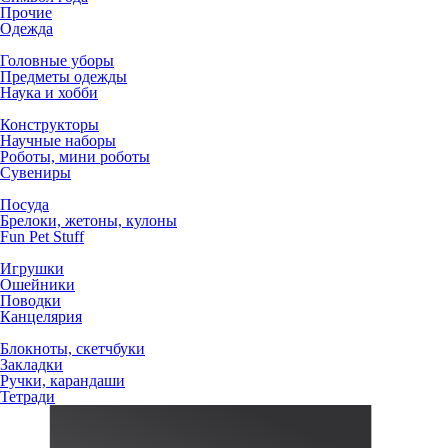
Прочие
Одежда
Головные уборы
Предметы одежды
Наука и хобби
Конструкторы
Научные наборы
Роботы, мини роботы
Сувениры
Посуда
Брелоки, жетоны, кулоны
Fun Pet Stuff
Игрушки
Ошейники
Поводки
Канцелярия
Блокноты, скетчбуки
Закладки
Ручки, карандаши
Тетради