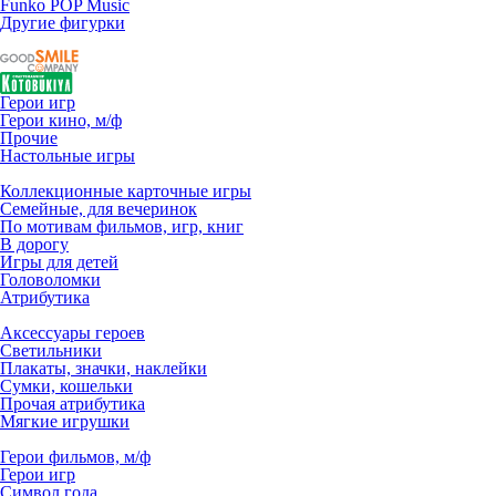
Funko POP Music
Другие фигурки
Герои игр
Герои кино, м/ф
Прочие
Настольные игры
Коллекционные карточные игры
Семейные, для вечеринок
По мотивам фильмов, игр, книг
В дорогу
Игры для детей
Головоломки
Атрибутика
Аксессуары героев
Светильники
Плакаты, значки, наклейки
Сумки, кошельки
Прочая атрибутика
Мягкие игрушки
Герои фильмов, м/ф
Герои игр
Символ года