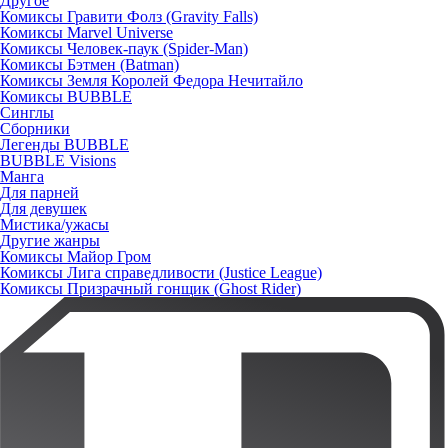
Другое
Комиксы Гравити Фолз (Gravity Falls)
Комиксы Marvel Universe
Комиксы Человек-паук (Spider-Man)
Комиксы Бэтмен (Batman)
Комиксы Земля Королей Федора Нечитайло
Комиксы BUBBLE
Синглы
Сборники
Легенды BUBBLE
BUBBLE Visions
Манга
Для парней
Для девушек
Мистика/ужасы
Другие жанры
Комиксы Майор Гром
Комиксы Лига справедливости (Justice League)
Комиксы Призрачный гонщик (Ghost Rider)