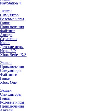
PlayStation 4
Экшен
Симулятор
Ролевые игры
Гонки
Приключения
Файтинг
Аркада
Стратегия
Квест
Детские игры
Игры Б/У
Xbox Series X/S
Экшен
Приключения
Симуляторы
Файтинги
Гонки
Xbox One
Экшен
Симуляторы
Гонки
Ролевые игры
Приключения
Аркады