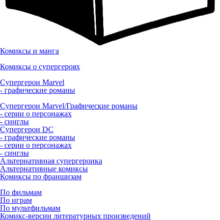
Комиксы и манга
Комиксы о супергероях
Супергерои Marvel
- графические романы
Супергерои Marvel/Графические романы
- серии о персонажах
- синглы
Супергерои DC
- графические романы
- серии о персонажах
- синглы
Альтернативная супергероика
Альтернативные комиксы
Комиксы по франшизам
По фильмам
По играм
По мультфильмам
Комикс-версии литературных произведений