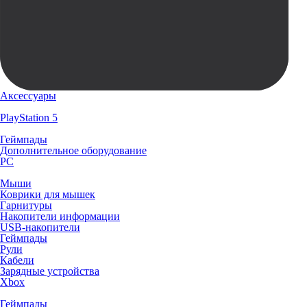
Аксессуары
PlayStation 5
Геймпады
Дополнительное оборудование
PC
Мыши
Коврики для мышек
Гарнитуры
Накопители информации
USB-накопители
Геймпады
Рули
Кабели
Зарядные устройства
Xbox
Геймпады