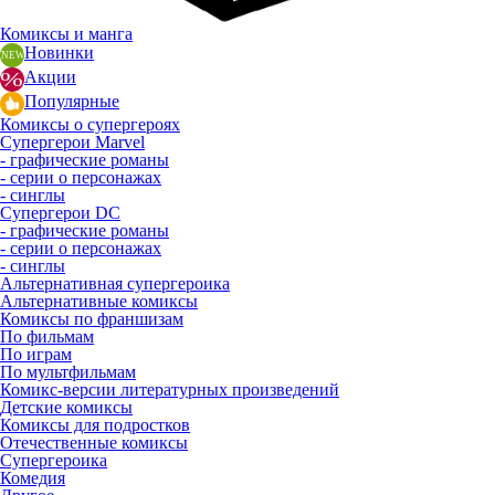
Комиксы и манга
Новинки
Акции
Популярные
Комиксы о супергероях
Супергерои Marvel
- графические романы
- серии о персонажах
- синглы
Супергерои DC
- графические романы
- серии о персонажах
- синглы
Альтернативная супергероика
Альтернативные комиксы
Комиксы по франшизам
По фильмам
По играм
По мультфильмам
Комикс-версии литературных произведений
Детские комиксы
Комиксы для подростков
Отечественные комиксы
Супергероика
Комедия