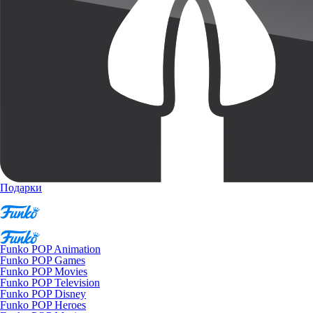
Подарки
Funko POP Animation
Funko POP Games
Funko POP Movies
Funko POP Television
Funko POP Disney
Funko POP Heroes