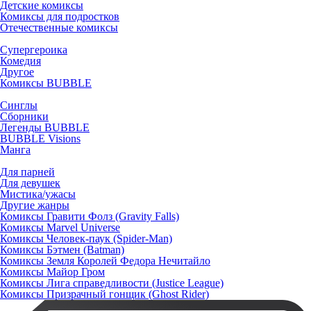
Детские комиксы
Комиксы для подростков
Отечественные комиксы
Супергероика
Комедия
Другое
Комиксы BUBBLE
Синглы
Сборники
Легенды BUBBLE
BUBBLE Visions
Манга
Для парней
Для девушек
Мистика/ужасы
Другие жанры
Комиксы Гравити Фолз (Gravity Falls)
Комиксы Marvel Universe
Комиксы Человек-паук (Spider-Man)
Комиксы Бэтмен (Batman)
Комиксы Земля Королей Федора Нечитайло
Комиксы Майор Гром
Комиксы Лига справедливости (Justice League)
Комиксы Призрачный гонщик (Ghost Rider)