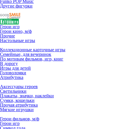
Funko POP Music
Другие фигурки
Герои игр
Герои кино, м/ф
Прочие
Настольные игры
Коллекционные карточные игры
Семейные, для вечеринок
По мотивам фильмов, игр, книг
В дорогу
Игры для детей
Головоломки
Атрибутика
Аксессуары героев
Светильники
Плакаты, значки, наклейки
Сумки, кошельки
Прочая атрибутика
Мягкие игрушки
Герои фильмов, м/ф
Герои игр
Символ года