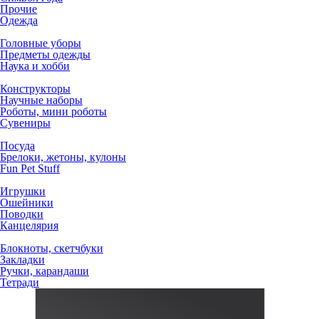
Прочие
Одежда
Головные уборы
Предметы одежды
Наука и хобби
Конструкторы
Научные наборы
Роботы, мини роботы
Сувениры
Посуда
Брелоки, жетоны, кулоны
Fun Pet Stuff
Игрушки
Ошейники
Поводки
Канцелярия
Блокноты, скетчбуки
Закладки
Ручки, карандаши
Тетради