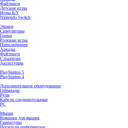
Файтинги
Детские игры
Игры Б/У
Nintendo Switch
Экшен
Симуляторы
Гонки
Ролевые игры
Приключения
Аркады
Файтинги
Стратегии
Аксессуары
PlayStation 5
PlayStation 4
Дополнительное оборудование
Геймпады
Рули
Кабели соединительные
PC
Мыши
Коврики для мышек
Гарнитуры
Носители информации