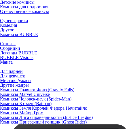
Детские комиксы
Комиксы для подростков
Отечественные комиксы
Супергероика
Комедия
Другое
Комиксы BUBBLE
Синглы
Сборники
Легенды BUBBLE
BUBBLE Visions
Манга
Для парней
Для девушек
Мистика/ужасы
Другие жанры
Комиксы Гравити Фолз (Gravity Falls)
Комиксы Marvel Universe
Комиксы Человек-паук (Spider-Man)
Комиксы Бэтмен (Batman)
Комиксы Земля Королей Федора Нечитайло
Комиксы Майор Гром
Комиксы Лига справедливости (Justice League)
Комиксы Призрачный гонщик (Ghost Rider)