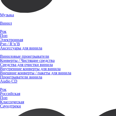
Музыка
Винил
Рок
Поп
Электронная
Рэп / R’n’B
Аксессуары для винила
Виниловые проигрыватели
Конверты / Чистящие средства
Средства для очистки винила
Внутренние конверты для винила
Внешние конверты / пакеты для винила
Проигрыватели винила
Audio CD
Рок
Российская
Поп
Классическая
Саундтреки