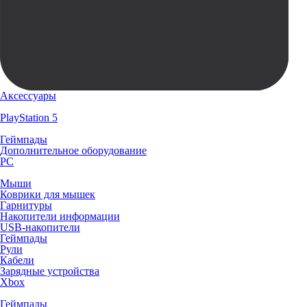
Аксессуары
PlayStation 5
Геймпады
Дополнительное оборудование
PC
Мыши
Коврики для мышек
Гарнитуры
Накопители информации
USB-накопители
Геймпады
Рули
Кабели
Зарядные устройства
Xbox
Геймпады