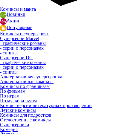
Комиксы и манга
Новинки
Акции
Популярные
Комиксы о супергероях
Супергерои Marvel
- графические романы
- серии о персонажах
- синглы
Супергерои DC
- графические романы
- серии о персонажах
- синглы
Альтернативная супергероика
Альтернативные комиксы
Комиксы по франшизам
По фильмам
По играм
По мультфильмам
Комикс-версии литературных произведений
Детские комиксы
Комиксы для подростков
Отечественные комиксы
Супергероика
Комедия