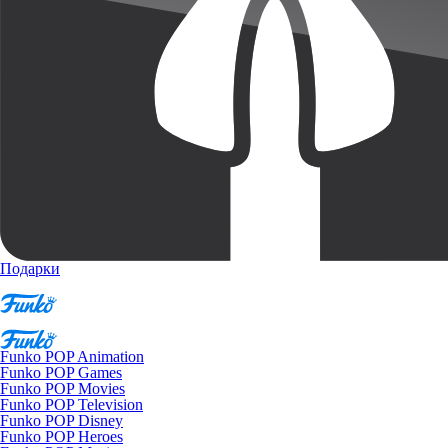
Подарки
Funko POP Animation
Funko POP Games
Funko POP Movies
Funko POP Television
Funko POP Disney
Funko POP Heroes