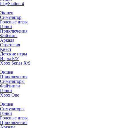
PlayStation 4
Экшен
Симулятор
Ролевые игры
Гонки
Приключения
Файтинг
Аркада
Стратегия
Квест
Детские игры
Игры Б/У
Xbox Series X/S
Экшен
Приключения
Симуляторы
Файтинги
Гонки
Xbox One
Экшен
Симуляторы
Гонки
Ролевые игры
Приключения
Аркады