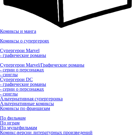
Комиксы и манга
Комиксы о супергероях
Супергерои Marvel
- графические романы
Супергерои Marvel/Графические романы
- серии о персонажах
- синглы
Супергерои DC
- графические романы
- серии о персонажах
- синглы
Альтернативная супергероика
Альтернативные комиксы
Комиксы по франшизам
По фильмам
По играм
По мультфильмам
Комикс-версии литературных произведений