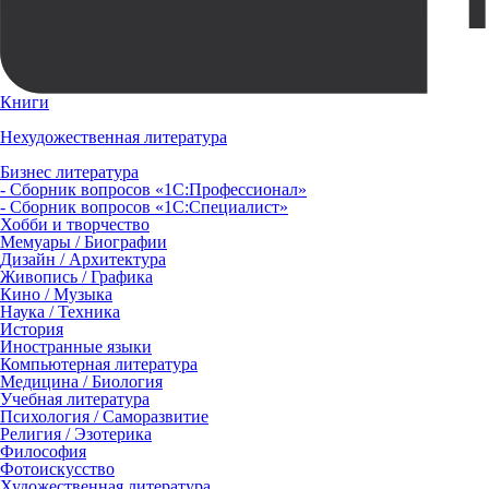
Книги
Нехудожественная литература
Бизнес литература
- Сборник вопросов «1С:Профессионал»
- Сборник вопросов «1С:Специалист»
Хобби и творчество
Мемуары / Биографии
Дизайн / Архитектура
Живопись / Графика
Кино / Музыка
Наука / Техника
История
Иностранные языки
Компьютерная литература
Медицина / Биология
Учебная литература
Психология / Саморазвитие
Религия / Эзотерика
Философия
Фотоискусство
Художественная литература