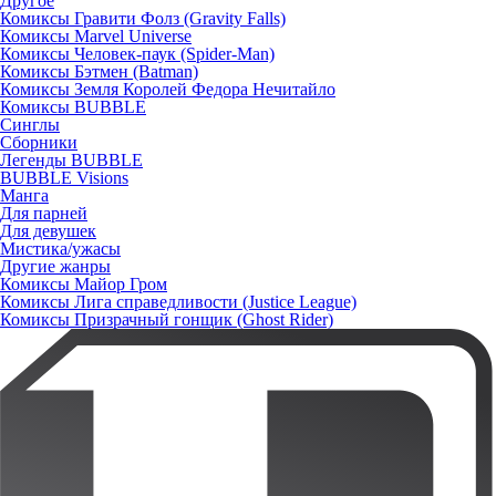
Другое
Комиксы Гравити Фолз (Gravity Falls)
Комиксы Marvel Universe
Комиксы Человек-паук (Spider-Man)
Комиксы Бэтмен (Batman)
Комиксы Земля Королей Федора Нечитайло
Комиксы BUBBLE
Синглы
Сборники
Легенды BUBBLE
BUBBLE Visions
Манга
Для парней
Для девушек
Мистика/ужасы
Другие жанры
Комиксы Майор Гром
Комиксы Лига справедливости (Justice League)
Комиксы Призрачный гонщик (Ghost Rider)