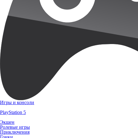
Игры и консоли
PlayStation 5
Экшен
Ролевые игры
Приключения
Гонки