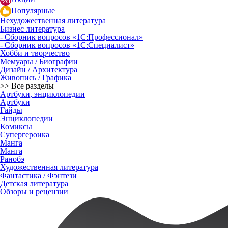
Популярные
Нехудожественная литература
Бизнес литература
- Сборник вопросов «1С:Профессионал»
- Сборник вопросов «1С:Специалист»
Хобби и творчество
Мемуары / Биографии
Дизайн / Архитектура
Живопись / Графика
>> Все разделы
Артбуки, энциклопедии
Артбуки
Гайды
Энциклопедии
Комиксы
Супергероика
Манга
Манга
Ранобэ
Художественная литература
Фантастика / Фэнтези
Детская литература
Обзоры и рецензии