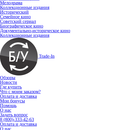
Мелодрама
Коллекционные издания
Исторический
Семейное кино
Советский сериал
Биографическое кино
Документально-историческое кино
Коллекционные издания
Trade-In
Обзоры
Новости
Где купить
Что с моим заказом?
Оплата и доставка
Мои бонусы
Помощь
О нас
Задать вопрос
8 (800)-333-42-63
Оплата и доставка
О нас