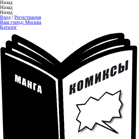
Назад
Назад
Назад
Вход
/
Регистрация
Ваш город:
Москва
Каталог