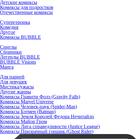
Детские комиксы
Комиксы для подростков
Отечественные комиксы
Супергероика
Комедия
Другое
Комиксы BUBBLE
Синглы
Сборники
Легенды BUBBLE
BUBBLE Visions
Манга
Для парней
Для девушек
Мистика/ужасы
Другие жанры
Комиксы Гравити Фолз (Gravity Falls)
Комиксы Marvel Universe
Комиксы Человек-паук (Spider-Man)
Комиксы Бэтмен (Batman)
Комиксы Земля Королей Федора Нечитайло
Комиксы Майор Гром
Комиксы Лига справедливости (Justice League)
Комиксы Призрачный гонщик (Ghost Rider)