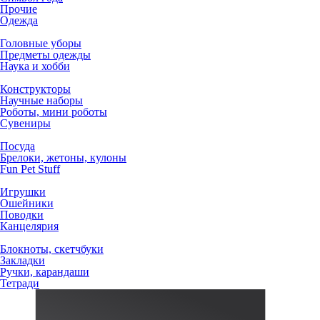
Прочие
Одежда
Головные уборы
Предметы одежды
Наука и хобби
Конструкторы
Научные наборы
Роботы, мини роботы
Сувениры
Посуда
Брелоки, жетоны, кулоны
Fun Pet Stuff
Игрушки
Ошейники
Поводки
Канцелярия
Блокноты, скетчбуки
Закладки
Ручки, карандаши
Тетради