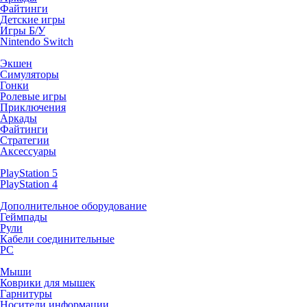
Файтинги
Детские игры
Игры Б/У
Nintendo Switch
Экшен
Симуляторы
Гонки
Ролевые игры
Приключения
Аркады
Файтинги
Стратегии
Аксессуары
PlayStation 5
PlayStation 4
Дополнительное оборудование
Геймпады
Рули
Кабели соединительные
PC
Мыши
Коврики для мышек
Гарнитуры
Носители информации