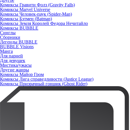
Другое
Комиксы Гравити Фолз (Gravity Falls)
Комиксы Marvel Universe
Комиксы Человек-паук (Spider-Man)
Комиксы Бэтмен (Batman)
Комиксы Земля Королей Федора Нечитайло
Комиксы BUBBLE
Синглы
Сборники
Легенды BUBBLE
BUBBLE Visions
Манга
Для парней
Для девушек
Мистика/ужасы
Другие жанры
Комиксы Майор Гром
Комиксы Лига справедливости (Justice League)
Комиксы Призрачный гонщик (Ghost Rider)