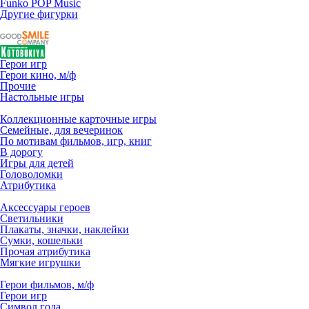
Funko POP Music
Другие фигурки
Герои игр
Герои кино, м/ф
Прочие
Настольные игры
Коллекционные карточные игры
Семейные, для вечеринок
По мотивам фильмов, игр, книг
В дорогу
Игры для детей
Головоломки
Атрибутика
Аксессуары героев
Светильники
Плакаты, значки, наклейки
Сумки, кошельки
Прочая атрибутика
Мягкие игрушки
Герои фильмов, м/ф
Герои игр
Символ года