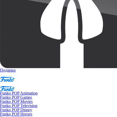
Подарки
Funko POP Animation
Funko POP Games
Funko POP Movies
Funko POP Television
Funko POP Disney
Funko POP Heroes