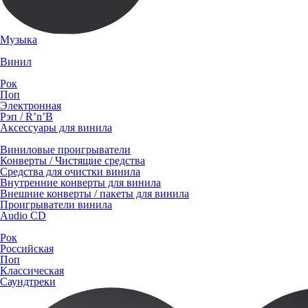
Музыка
Винил
Рок
Поп
Электронная
Рэп / R’n’B
Аксессуары для винила
Виниловые проигрыватели
Конверты / Чистящие средства
Средства для очистки винила
Внутренние конверты для винила
Внешние конверты / пакеты для винила
Проигрыватели винила
Audio CD
Рок
Российская
Поп
Классическая
Саундтреки