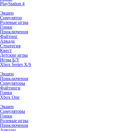
PlayStation 4
Экшен
Симулятор
Ролевые игры
Гонки
Приключения
Файтинг
Аркада
Стратегия
Квест
Детские игры
Игры Б/У
Xbox Series X/S
Экшен
Приключения
Симуляторы
Файтинги
Гонки
Xbox One
Экшен
Симуляторы
Гонки
Ролевые игры
Приключения
Аркады