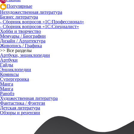
Популярные
Нехудожественная литература
Бизнес литература
- Сборник вопросов «1С:Профессионал»
- Сборник вопросов «1С:Специалист»
Хобби и творчество
Мемуары / Биографии
Дизайн / Архитектура
Живопись / Графика
>> Все разделы
Артбуки, энциклопедии
Артбуки
Гайды
Энциклопедии
Комиксы
Супергероика
Манга
Манга
Ранобэ
Художественная литература
Фантастика / Фэнтези
Детская литература
Обзоры и рецензии