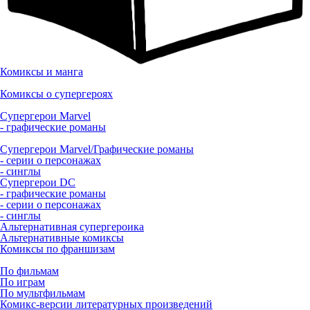
Комиксы и манга
Комиксы о супергероях
Супергерои Marvel
- графические романы
Супергерои Marvel/Графические романы
- серии о персонажах
- синглы
Супергерои DC
- графические романы
- серии о персонажах
- синглы
Альтернативная супергероика
Альтернативные комиксы
Комиксы по франшизам
По фильмам
По играм
По мультфильмам
Комикс-версии литературных произведений