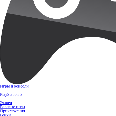
Игры и консоли
PlayStation 5
Экшен
Ролевые игры
Приключения
Гонки