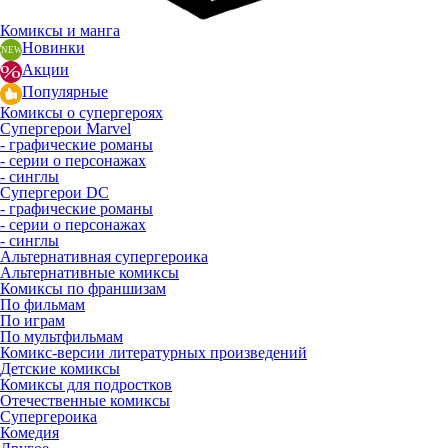
Комиксы и манга
Новинки
Акции
Популярные
Комиксы о супергероях
Супергерои Marvel
- графические романы
- серии о персонажах
- синглы
Супергерои DC
- графические романы
- серии о персонажах
- синглы
Альтернативная супергероика
Альтернативные комиксы
Комиксы по франшизам
По фильмам
По играм
По мультфильмам
Комикс-версии литературных произведений
Детские комиксы
Комиксы для подростков
Отечественные комиксы
Супергероика
Комедия