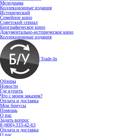
Мелодрама
Коллекционные издания
Исторический
Семейное кино
Советский сериал
Биографическое кино
Документально-историческое кино
Коллекционные издания
Trade-In
Обзоры
Новости
Где купить
Что с моим заказом?
Оплата и доставка
Мои бонусы
Помощь
О нас
Задать вопрос
8 (800)-333-42-63
Оплата и доставка
О нас