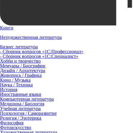
Книги
Нехудожественная литература
Бизнес литература
- Сборник вопросов «1С:Профессионал»
- Сборник вопросов «1С:Специалист»
Хобби и творчество
Мемуары / Биографии
Дизайн / Архитектура
Живопись / Графика
Кино / Музыка
Наука / Техника
История
Иностранные языки
Компьютерная литература
Медицина / Биология
Учебная литература
Психология / Саморазвитие
Религия / Эзотерика
Философия
Фотоискусство
Художественная литература