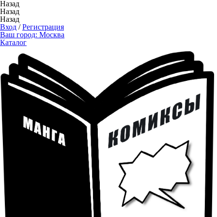
Назад
Назад
Назад
Вход
/
Регистрация
Ваш город:
Москва
Каталог