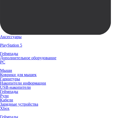
Аксессуары
PlayStation 5
Геймпады
Дополнительное оборудование
PC
Мыши
Коврики для мышек
Гарнитуры
Накопители информации
USB-накопители
Геймпады
Рули
Кабели
Зарядные устройства
Xbox
Геймпады