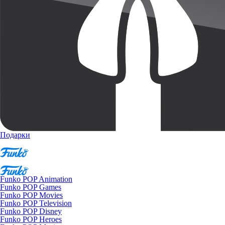
Подарки
Funko POP Animation
Funko POP Games
Funko POP Movies
Funko POP Television
Funko POP Disney
Funko POP Heroes