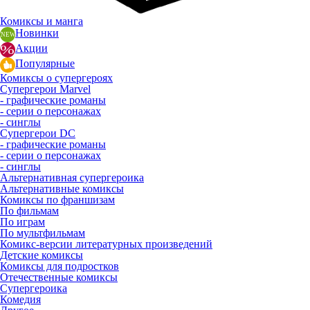
Комиксы и манга
Новинки
Акции
Популярные
Комиксы о супергероях
Супергерои Marvel
- графические романы
- серии о персонажах
- синглы
Супергерои DC
- графические романы
- серии о персонажах
- синглы
Альтернативная супергероика
Альтернативные комиксы
Комиксы по франшизам
По фильмам
По играм
По мультфильмам
Комикс-версии литературных произведений
Детские комиксы
Комиксы для подростков
Отечественные комиксы
Супергероика
Комедия