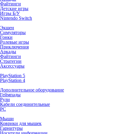
Файтинги
Детские игры
Игры Б/У
Nintendo Switch
Экшен
Симуляторы
Гонки
Ролевые игры
Приключения
Аркады
Файтинги
Стратегии
Аксессуары
PlayStation 5
PlayStation 4
Дополнительное оборудование
Геймпады
Рули
Кабели соединительные
PC
Мыши
Коврики для мышек
Гарнитуры
Носители информации