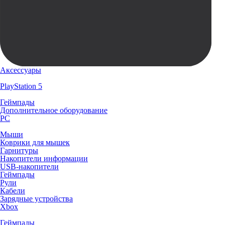
Аксессуары
PlayStation 5
Геймпады
Дополнительное оборудование
PC
Мыши
Коврики для мышек
Гарнитуры
Накопители информации
USB-накопители
Геймпады
Рули
Кабели
Зарядные устройства
Xbox
Геймпады