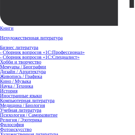
Книги
Нехудожественная литература
Бизнес литература
- Сборник вопросов «1С:Профессионал»
- Сборник вопросов «1С:Специалист»
Хобби и творчество
Мемуары / Биографии
Дизайн / Архитектура
Живопись / Графика
Кино / Музыка
Наука / Техника
История
Иностранные языки
Компьютерная литература
Медицина / Биология
Учебная литература
Психология / Саморазвитие
Религия / Эзотерика
Философия
Фотоискусство
Художественная литература