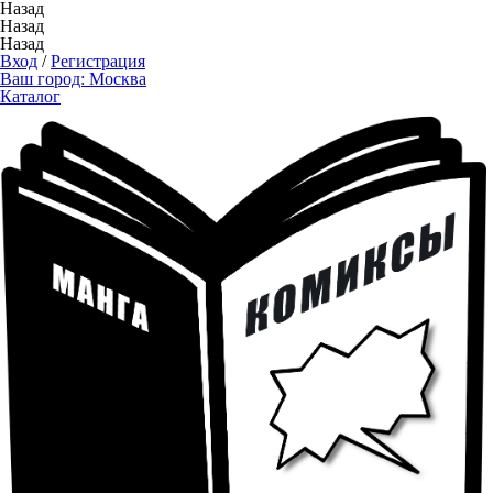
Назад
Назад
Назад
Вход
/
Регистрация
Ваш город:
Москва
Каталог