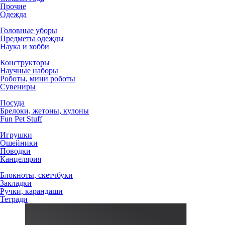
Прочие
Одежда
Головные уборы
Предметы одежды
Наука и хобби
Конструкторы
Научные наборы
Роботы, мини роботы
Сувениры
Посуда
Брелоки, жетоны, кулоны
Fun Pet Stuff
Игрушки
Ошейники
Поводки
Канцелярия
Блокноты, скетчбуки
Закладки
Ручки, карандаши
Тетради