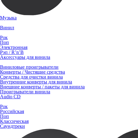
Музыка
Винил
Рок
Поп
Электронная
Рэп / R’n’B
Аксессуары для винила
Виниловые проигрыватели
Конверты / Чистящие средства
Средства для очистки винила
Внутренние конверты для винила
Внешние конверты / пакеты для винила
Проигрыватели винила
Audio CD
Рок
Российская
Поп
Классическая
Саундтреки