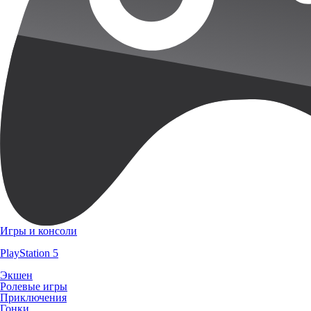
Игры и консоли
PlayStation 5
Экшен
Ролевые игры
Приключения
Гонки