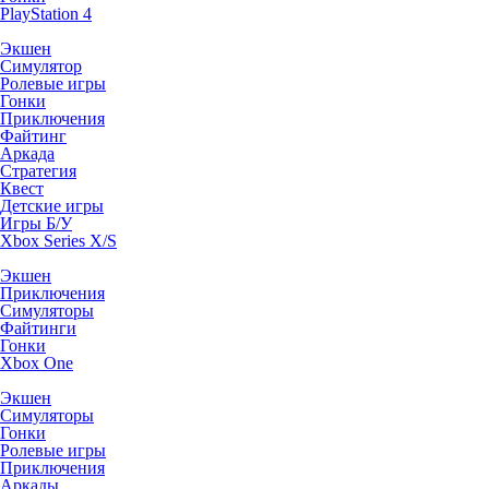
PlayStation 4
Экшен
Симулятор
Ролевые игры
Гонки
Приключения
Файтинг
Аркада
Стратегия
Квест
Детские игры
Игры Б/У
Xbox Series X/S
Экшен
Приключения
Симуляторы
Файтинги
Гонки
Xbox One
Экшен
Симуляторы
Гонки
Ролевые игры
Приключения
Аркады