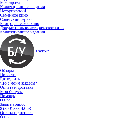
Мелодрама
Коллекционные издания
Исторический
Семейное кино
Советский сериал
Биографическое кино
Документально-историческое кино
Коллекционные издания
Trade-In
Обзоры
Новости
Где купить
Что с моим заказом?
Оплата и доставка
Мои бонусы
Помощь
О нас
Задать вопрос
8 (800)-333-42-63
Оплата и доставка
О нас