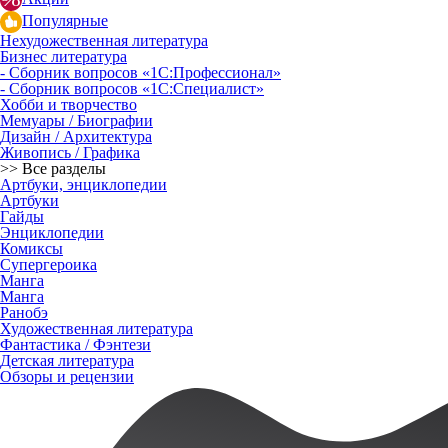
Популярные
Нехудожественная литература
Бизнес литература
- Сборник вопросов «1С:Профессионал»
- Сборник вопросов «1С:Специалист»
Хобби и творчество
Мемуары / Биографии
Дизайн / Архитектура
Живопись / Графика
>> Все разделы
Артбуки, энциклопедии
Артбуки
Гайды
Энциклопедии
Комиксы
Супергероика
Манга
Манга
Ранобэ
Художественная литература
Фантастика / Фэнтези
Детская литература
Обзоры и рецензии