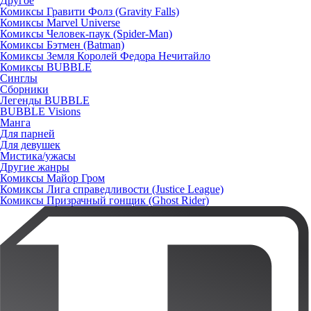
Другое
Комиксы Гравити Фолз (Gravity Falls)
Комиксы Marvel Universe
Комиксы Человек-паук (Spider-Man)
Комиксы Бэтмен (Batman)
Комиксы Земля Королей Федора Нечитайло
Комиксы BUBBLE
Синглы
Сборники
Легенды BUBBLE
BUBBLE Visions
Манга
Для парней
Для девушек
Мистика/ужасы
Другие жанры
Комиксы Майор Гром
Комиксы Лига справедливости (Justice League)
Комиксы Призрачный гонщик (Ghost Rider)