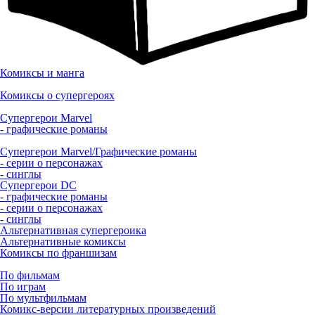
Комиксы и манга
Комиксы о супергероях
Супергерои Marvel
- графические романы
Супергерои Marvel/Графические романы
- серии о персонажах
- синглы
Супергерои DC
- графические романы
- серии о персонажах
- синглы
Альтернативная супергероика
Альтернативные комиксы
Комиксы по франшизам
По фильмам
По играм
По мультфильмам
Комикс-версии литературных произведений