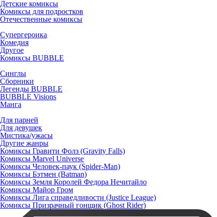
Детские комиксы
Комиксы для подростков
Отечественные комиксы
Супергероика
Комедия
Другое
Комиксы BUBBLE
Синглы
Сборники
Легенды BUBBLE
BUBBLE Visions
Манга
Для парней
Для девушек
Мистика/ужасы
Другие жанры
Комиксы Гравити Фолз (Gravity Falls)
Комиксы Marvel Universe
Комиксы Человек-паук (Spider-Man)
Комиксы Бэтмен (Batman)
Комиксы Земля Королей Федора Нечитайло
Комиксы Майор Гром
Комиксы Лига справедливости (Justice League)
Комиксы Призрачный гонщик (Ghost Rider)