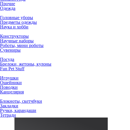
Прочие
Одежда
Головные уборы
Предметы одежды
Наука и хобби
Конструкторы
Научные наборы
Роботы, мини роботы
Сувениры
Посуда
Брелоки, жетоны, кулоны
Fun Pet Stuff
Игрушки
Ошейники
Поводки
Канцелярия
Блокноты, скетчбуки
Закладки
Ручки, карандаши
Тетради