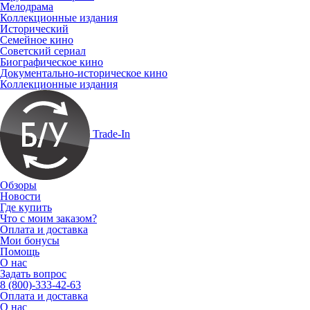
Мелодрама
Коллекционные издания
Исторический
Семейное кино
Советский сериал
Биографическое кино
Документально-историческое кино
Коллекционные издания
Trade-In
Обзоры
Новости
Где купить
Что с моим заказом?
Оплата и доставка
Мои бонусы
Помощь
О нас
Задать вопрос
8 (800)-333-42-63
Оплата и доставка
О нас