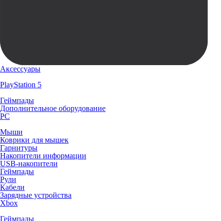
Аксессуары
PlayStation 5
Геймпады
Дополнительное оборудование
PC
Мыши
Коврики для мышек
Гарнитуры
Накопители информации
USB-накопители
Геймпады
Рули
Кабели
Зарядные устройства
Xbox
Геймпады