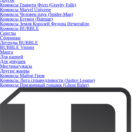
Другое
Комиксы Гравити Фолз (Gravity Falls)
Комиксы Marvel Universe
Комиксы Человек-паук (Spider-Man)
Комиксы Бэтмен (Batman)
Комиксы Земля Королей Федора Нечитайло
Комиксы BUBBLE
Синглы
Сборники
Легенды BUBBLE
BUBBLE Visions
Манга
Для парней
Для девушек
Мистика/ужасы
Другие жанры
Комиксы Майор Гром
Комиксы Лига справедливости (Justice League)
Комиксы Призрачный гонщик (Ghost Rider)