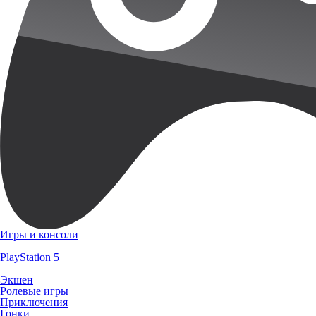
Игры и консоли
PlayStation 5
Экшен
Ролевые игры
Приключения
Гонки