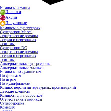
Комиксы и манга
Новинки
Акции
Популярные
Комиксы о супергероях
Супергерои Marvel
- графические романы
- серии о персонажах
- синглы
Супергерои DC
- графические романы
- серии о персонажах
- синглы
Альтернативная супергероика
Альтернативные комиксы
Комиксы по франшизам
По фильмам
По играм
По мультфильмам
Комикс-версии литературных произведений
Детские комиксы
Комиксы для подростков
Отечественные комиксы
Супергероика
Комедия