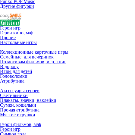
Funko POP Music
Другие фигурки
Герои игр
Герои кино, м/ф
Прочие
Настольные игры
Коллекционные карточные игры
Семейные, для вечеринок
По мотивам фильмов, игр, книг
В дорогу
Игры для детей
Головоломки
Атрибутика
Аксессуары героев
Светильники
Плакаты, значки, наклейки
Сумки, кошельки
Прочая атрибутика
Мягкие игрушки
Герои фильмов, м/ф
Герои игр
Символ года