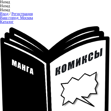
Назад
Назад
Назад
Вход
/
Регистрация
Ваш город:
Москва
Каталог