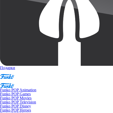
Подарки
Funko POP Animation
Funko POP Games
Funko POP Movies
Funko POP Television
Funko POP Disney
Funko POP Heroes