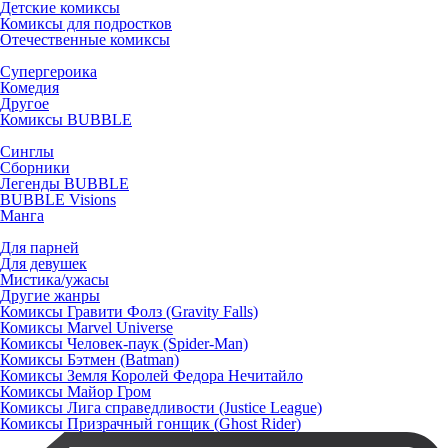
Детские комиксы
Комиксы для подростков
Отечественные комиксы
Супергероика
Комедия
Другое
Комиксы BUBBLE
Синглы
Сборники
Легенды BUBBLE
BUBBLE Visions
Манга
Для парней
Для девушек
Мистика/ужасы
Другие жанры
Комиксы Гравити Фолз (Gravity Falls)
Комиксы Marvel Universe
Комиксы Человек-паук (Spider-Man)
Комиксы Бэтмен (Batman)
Комиксы Земля Королей Федора Нечитайло
Комиксы Майор Гром
Комиксы Лига справедливости (Justice League)
Комиксы Призрачный гонщик (Ghost Rider)