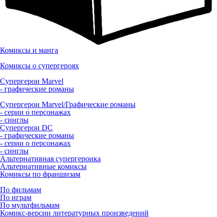
Комиксы и манга
Комиксы о супергероях
Супергерои Marvel
- графические романы
Супергерои Marvel/Графические романы
- серии о персонажах
- синглы
Супергерои DC
- графические романы
- серии о персонажах
- синглы
Альтернативная супергероика
Альтернативные комиксы
Комиксы по франшизам
По фильмам
По играм
По мультфильмам
Комикс-версии литературных произведений