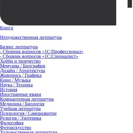
Книги
Нехудожественная литература
Бизнес литература
- Сборник вопросов «1С:Профессионал»
- Сборник вопросов «1С:Специалист»
Хобби и творчество
Мемуары / Биографии
Дизайн / Архитектура
Живопись / Графика
Кино / Музыка
Наука / Техника
История
Иностранные языки
Компьютерная литература
Медицина / Биология
Учебная литература
Психология / Саморазвитие
Религия / Эзотерика
Философия
Фотоискусство
Художественная литература