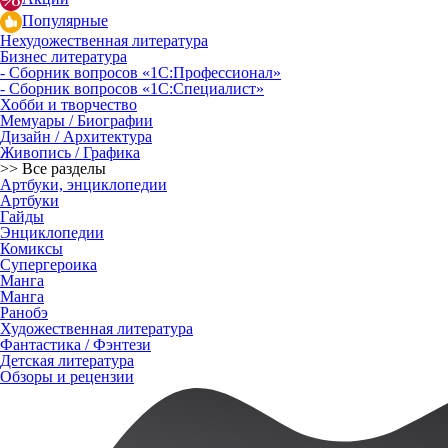
Популярные
Нехудожественная литература
Бизнес литература
- Сборник вопросов «1С:Профессионал»
- Сборник вопросов «1С:Специалист»
Хобби и творчество
Мемуары / Биографии
Дизайн / Архитектура
Живопись / Графика
>> Все разделы
Артбуки, энциклопедии
Артбуки
Гайды
Энциклопедии
Комиксы
Супергероика
Манга
Манга
Ранобэ
Художественная литература
Фантастика / Фэнтези
Детская литература
Обзоры и рецензии