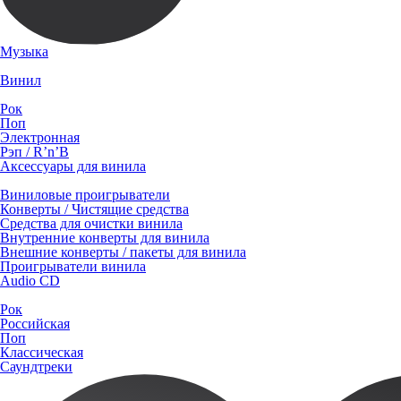
Музыка
Винил
Рок
Поп
Электронная
Рэп / R’n’B
Аксессуары для винила
Виниловые проигрыватели
Конверты / Чистящие средства
Средства для очистки винила
Внутренние конверты для винила
Внешние конверты / пакеты для винила
Проигрыватели винила
Audio CD
Рок
Российская
Поп
Классическая
Саундтреки