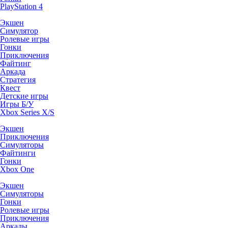
PlayStation 4
Экшен
Симулятор
Ролевые игры
Гонки
Приключения
Файтинг
Аркада
Стратегия
Квест
Детские игры
Игры Б/У
Xbox Series X/S
Экшен
Приключения
Симуляторы
Файтинги
Гонки
Xbox One
Экшен
Симуляторы
Гонки
Ролевые игры
Приключения
Аркады