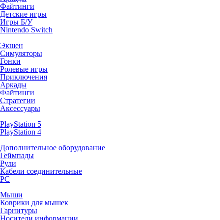
Файтинги
Детские игры
Игры Б/У
Nintendo Switch
Экшен
Симуляторы
Гонки
Ролевые игры
Приключения
Аркады
Файтинги
Стратегии
Аксессуары
PlayStation 5
PlayStation 4
Дополнительное оборудование
Геймпады
Рули
Кабели соединительные
PC
Мыши
Коврики для мышек
Гарнитуры
Носители информации