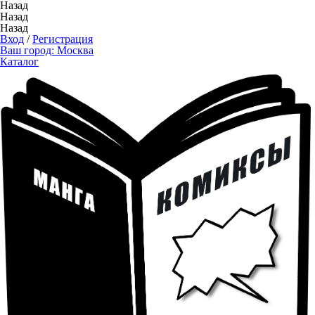
Назад
Назад
Назад
Вход
/
Регистрация
Ваш город:
Москва
Каталог