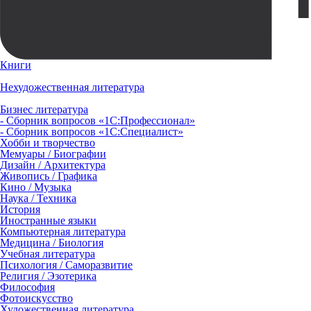
Книги
Нехудожественная литература
Бизнес литература
- Сборник вопросов «1С:Профессионал»
- Сборник вопросов «1С:Специалист»
Хобби и творчество
Мемуары / Биографии
Дизайн / Архитектура
Живопись / Графика
Кино / Музыка
Наука / Техника
История
Иностранные языки
Компьютерная литература
Медицина / Биология
Учебная литература
Психология / Саморазвитие
Религия / Эзотерика
Философия
Фотоискусство
Художественная литература