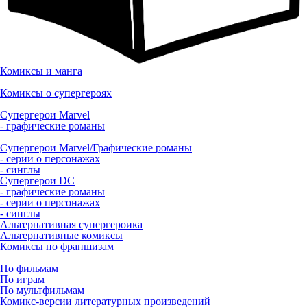
Комиксы и манга
Комиксы о супергероях
Супергерои Marvel
- графические романы
Супергерои Marvel/Графические романы
- серии о персонажах
- синглы
Супергерои DC
- графические романы
- серии о персонажах
- синглы
Альтернативная супергероика
Альтернативные комиксы
Комиксы по франшизам
По фильмам
По играм
По мультфильмам
Комикс-версии литературных произведений