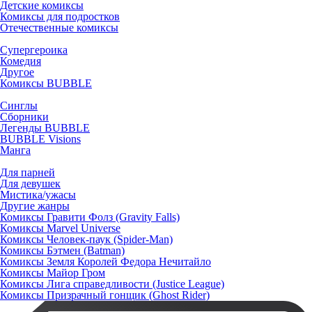
Детские комиксы
Комиксы для подростков
Отечественные комиксы
Супергероика
Комедия
Другое
Комиксы BUBBLE
Синглы
Сборники
Легенды BUBBLE
BUBBLE Visions
Манга
Для парней
Для девушек
Мистика/ужасы
Другие жанры
Комиксы Гравити Фолз (Gravity Falls)
Комиксы Marvel Universe
Комиксы Человек-паук (Spider-Man)
Комиксы Бэтмен (Batman)
Комиксы Земля Королей Федора Нечитайло
Комиксы Майор Гром
Комиксы Лига справедливости (Justice League)
Комиксы Призрачный гонщик (Ghost Rider)