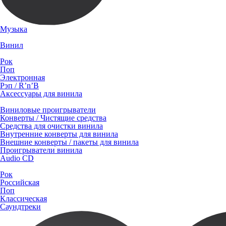
Музыка
Винил
Рок
Поп
Электронная
Рэп / R’n’B
Аксессуары для винила
Виниловые проигрыватели
Конверты / Чистящие средства
Средства для очистки винила
Внутренние конверты для винила
Внешние конверты / пакеты для винила
Проигрыватели винила
Audio CD
Рок
Российская
Поп
Классическая
Саундтреки