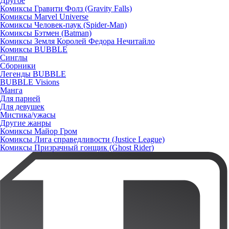
Другое
Комиксы Гравити Фолз (Gravity Falls)
Комиксы Marvel Universe
Комиксы Человек-паук (Spider-Man)
Комиксы Бэтмен (Batman)
Комиксы Земля Королей Федора Нечитайло
Комиксы BUBBLE
Синглы
Сборники
Легенды BUBBLE
BUBBLE Visions
Манга
Для парней
Для девушек
Мистика/ужасы
Другие жанры
Комиксы Майор Гром
Комиксы Лига справедливости (Justice League)
Комиксы Призрачный гонщик (Ghost Rider)