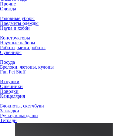
Прочие
Одежда
Головные уборы
Предметы одежды
Наука и хобби
Конструкторы
Научные наборы
Роботы, мини роботы
Сувениры
Посуда
Брелоки, жетоны, кулоны
Fun Pet Stuff
Игрушки
Ошейники
Поводки
Канцелярия
Блокноты, скетчбуки
Закладки
Ручки, карандаши
Тетради