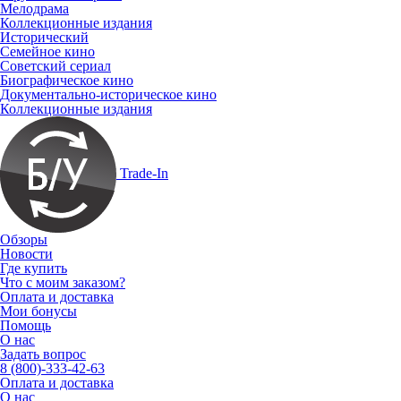
Мелодрама
Коллекционные издания
Исторический
Семейное кино
Советский сериал
Биографическое кино
Документально-историческое кино
Коллекционные издания
Trade-In
Обзоры
Новости
Где купить
Что с моим заказом?
Оплата и доставка
Мои бонусы
Помощь
О нас
Задать вопрос
8 (800)-333-42-63
Оплата и доставка
О нас