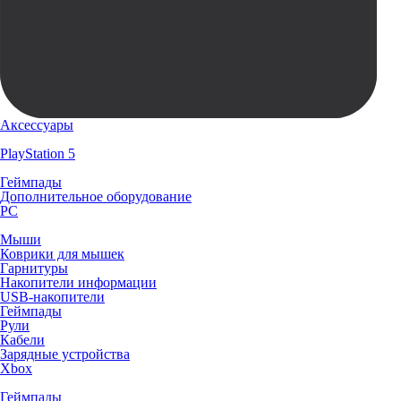
Аксессуары
PlayStation 5
Геймпады
Дополнительное оборудование
PC
Мыши
Коврики для мышек
Гарнитуры
Накопители информации
USB-накопители
Геймпады
Рули
Кабели
Зарядные устройства
Xbox
Геймпады