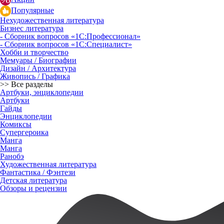
Популярные
Нехудожественная литература
Бизнес литература
- Сборник вопросов «1С:Профессионал»
- Сборник вопросов «1С:Специалист»
Хобби и творчество
Мемуары / Биографии
Дизайн / Архитектура
Живопись / Графика
>> Все разделы
Артбуки, энциклопедии
Артбуки
Гайды
Энциклопедии
Комиксы
Супергероика
Манга
Манга
Ранобэ
Художественная литература
Фантастика / Фэнтези
Детская литература
Обзоры и рецензии