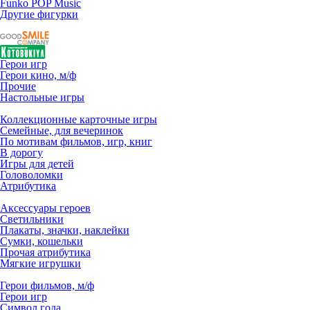
Funko POP Music
Другие фигурки
Герои игр
Герои кино, м/ф
Прочие
Настольные игры
Коллекционные карточные игры
Семейные, для вечеринок
По мотивам фильмов, игр, книг
В дорогу
Игры для детей
Головоломки
Атрибутика
Аксессуары героев
Светильники
Плакаты, значки, наклейки
Сумки, кошельки
Прочая атрибутика
Мягкие игрушки
Герои фильмов, м/ф
Герои игр
Символ года