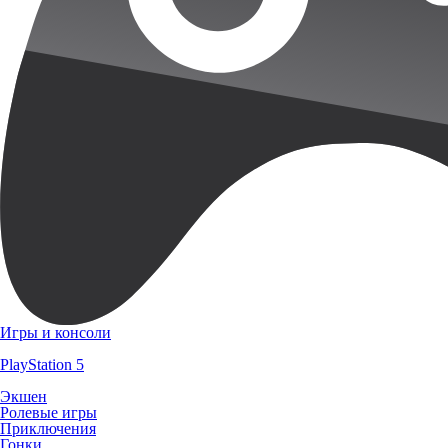
Игры и консоли
PlayStation 5
Экшен
Ролевые игры
Приключения
Гонки