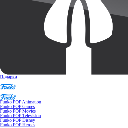
Подарки
Funko POP Animation
Funko POP Games
Funko POP Movies
Funko POP Television
Funko POP Disney
Funko POP Heroes