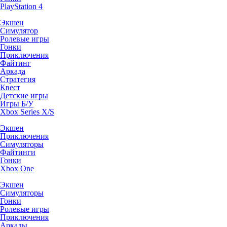
PlayStation 4
Экшен
Симулятор
Ролевые игры
Гонки
Приключения
Файтинг
Аркада
Стратегия
Квест
Детские игры
Игры Б/У
Xbox Series X/S
Экшен
Приключения
Симуляторы
Файтинги
Гонки
Xbox One
Экшен
Симуляторы
Гонки
Ролевые игры
Приключения
Аркады