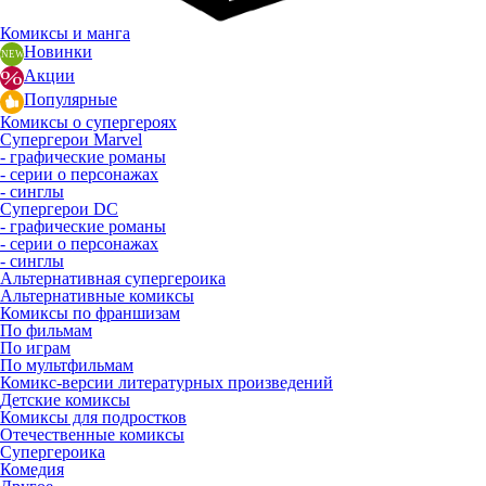
Комиксы и манга
Новинки
Акции
Популярные
Комиксы о супергероях
Супергерои Marvel
- графические романы
- серии о персонажах
- синглы
Супергерои DC
- графические романы
- серии о персонажах
- синглы
Альтернативная супергероика
Альтернативные комиксы
Комиксы по франшизам
По фильмам
По играм
По мультфильмам
Комикс-версии литературных произведений
Детские комиксы
Комиксы для подростков
Отечественные комиксы
Супергероика
Комедия