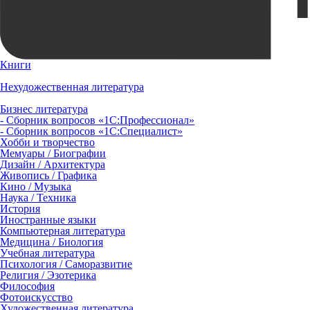
Книги
Нехудожественная литература
Бизнес литература
- Сборник вопросов «1С:Профессионал»
- Сборник вопросов «1С:Специалист»
Хобби и творчество
Мемуары / Биографии
Дизайн / Архитектура
Живопись / Графика
Кино / Музыка
Наука / Техника
История
Иностранные языки
Компьютерная литература
Медицина / Биология
Учебная литература
Психология / Саморазвитие
Религия / Эзотерика
Философия
Фотоискусство
Художественная литература