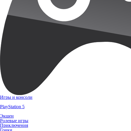
Игры и консоли
PlayStation 5
Экшен
Ролевые игры
Приключения
Гонки