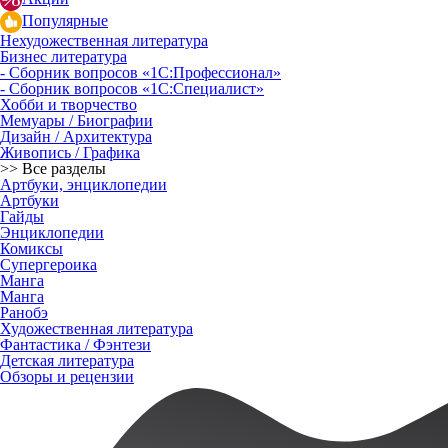
Популярные
Нехудожественная литература
Бизнес литература
- Сборник вопросов «1С:Профессионал»
- Сборник вопросов «1С:Специалист»
Хобби и творчество
Мемуары / Биографии
Дизайн / Архитектура
Живопись / Графика
>> Все разделы
Артбуки, энциклопедии
Артбуки
Гайды
Энциклопедии
Комиксы
Супергероика
Манга
Манга
Ранобэ
Художественная литература
Фантастика / Фэнтези
Детская литература
Обзоры и рецензии