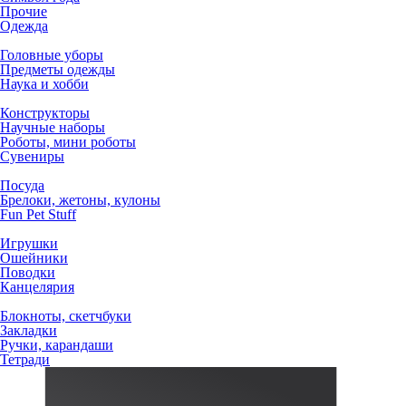
Прочие
Одежда
Головные уборы
Предметы одежды
Наука и хобби
Конструкторы
Научные наборы
Роботы, мини роботы
Сувениры
Посуда
Брелоки, жетоны, кулоны
Fun Pet Stuff
Игрушки
Ошейники
Поводки
Канцелярия
Блокноты, скетчбуки
Закладки
Ручки, карандаши
Тетради