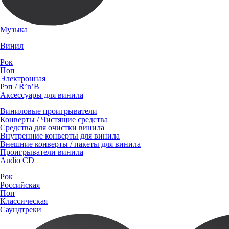
Музыка
Винил
Рок
Поп
Электронная
Рэп / R’n’B
Аксессуары для винила
Виниловые проигрыватели
Конверты / Чистящие средства
Средства для очистки винила
Внутренние конверты для винила
Внешние конверты / пакеты для винила
Проигрыватели винила
Audio CD
Рок
Российская
Поп
Классическая
Саундтреки