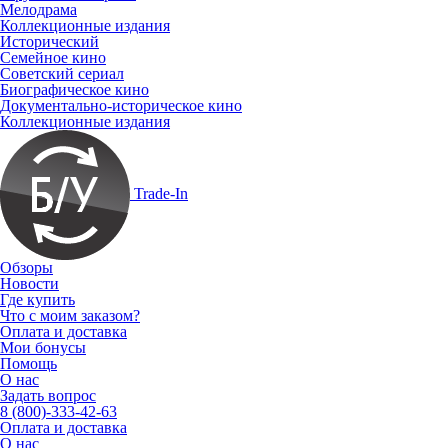
Мелодрама
Коллекционные издания
Исторический
Семейное кино
Советский сериал
Биографическое кино
Документально-историческое кино
Коллекционные издания
Trade-In
Обзоры
Новости
Где купить
Что с моим заказом?
Оплата и доставка
Мои бонусы
Помощь
О нас
Задать вопрос
8 (800)-333-42-63
Оплата и доставка
О нас