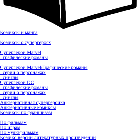
Комиксы и манга
Комиксы о супергероях
Супергерои Marvel
- графические романы
Супергерои Marvel/Графические романы
- серии о персонажах
- синглы
Супергерои DC
- графические романы
- серии о персонажах
- синглы
Альтернативная супергероика
Альтернативные комиксы
Комиксы по франшизам
По фильмам
По играм
По мультфильмам
Комикс-версии литературных произведений