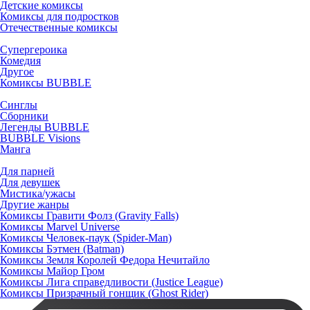
Детские комиксы
Комиксы для подростков
Отечественные комиксы
Супергероика
Комедия
Другое
Комиксы BUBBLE
Синглы
Сборники
Легенды BUBBLE
BUBBLE Visions
Манга
Для парней
Для девушек
Мистика/ужасы
Другие жанры
Комиксы Гравити Фолз (Gravity Falls)
Комиксы Marvel Universe
Комиксы Человек-паук (Spider-Man)
Комиксы Бэтмен (Batman)
Комиксы Земля Королей Федора Нечитайло
Комиксы Майор Гром
Комиксы Лига справедливости (Justice League)
Комиксы Призрачный гонщик (Ghost Rider)