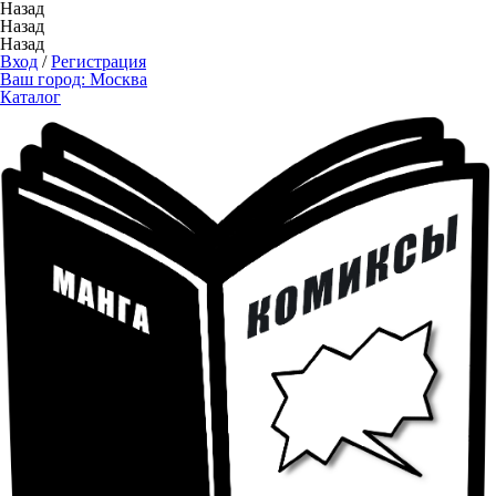
Назад
Назад
Назад
Вход
/
Регистрация
Ваш город:
Москва
Каталог