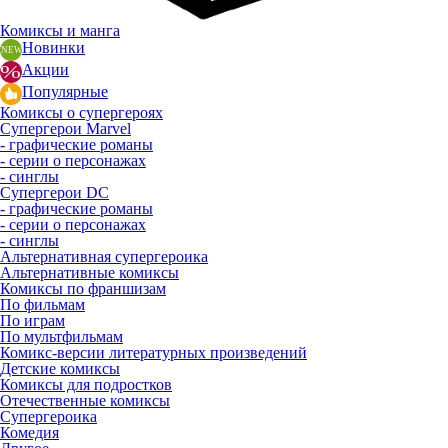
Комиксы и манга
Новинки
Акции
Популярные
Комиксы о супергероях
Супергерои Marvel
- графические романы
- серии о персонажах
- синглы
Супергерои DC
- графические романы
- серии о персонажах
- синглы
Альтернативная супергероика
Альтернативные комиксы
Комиксы по франшизам
По фильмам
По играм
По мультфильмам
Комикс-версии литературных произведений
Детские комиксы
Комиксы для подростков
Отечественные комиксы
Супергероика
Комедия