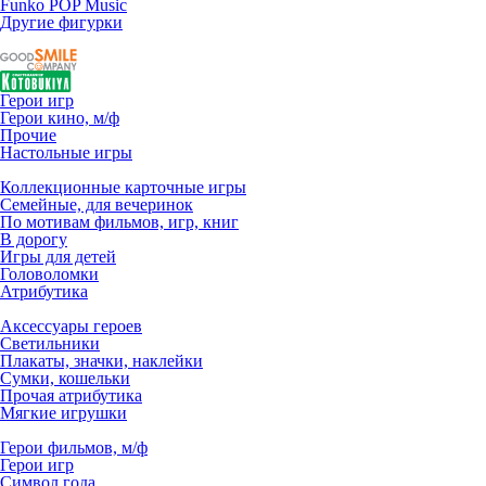
Funko POP Music
Другие фигурки
Герои игр
Герои кино, м/ф
Прочие
Настольные игры
Коллекционные карточные игры
Семейные, для вечеринок
По мотивам фильмов, игр, книг
В дорогу
Игры для детей
Головоломки
Атрибутика
Аксессуары героев
Светильники
Плакаты, значки, наклейки
Сумки, кошельки
Прочая атрибутика
Мягкие игрушки
Герои фильмов, м/ф
Герои игр
Символ года