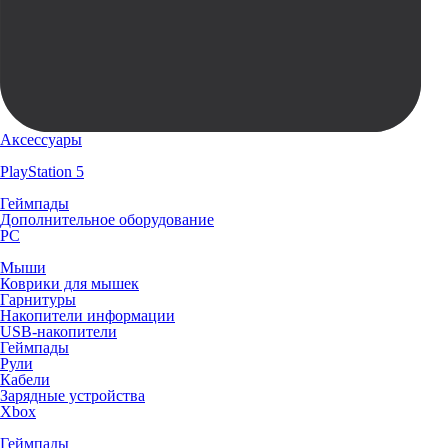
Аксессуары
PlayStation 5
Геймпады
Дополнительное оборудование
PC
Мыши
Коврики для мышек
Гарнитуры
Накопители информации
USB-накопители
Геймпады
Рули
Кабели
Зарядные устройства
Xbox
Геймпады