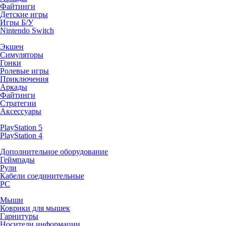
Файтинги
Детские игры
Игры Б/У
Nintendo Switch
Экшен
Симуляторы
Гонки
Ролевые игры
Приключения
Аркады
Файтинги
Стратегии
Аксессуары
PlayStation 5
PlayStation 4
Дополнительное оборудование
Геймпады
Рули
Кабели соединительные
PC
Мыши
Коврики для мышек
Гарнитуры
Носители информации