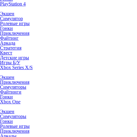
PlayStation 4
Экшен
Симулятор
Ролевые игры
Гонки
Приключения
Файтинг
Аркада
Стратегия
Квест
Детские игры
Игры Б/У
Xbox Series X/S
Экшен
Приключения
Симуляторы
Файтинги
Гонки
Xbox One
Экшен
Симуляторы
Гонки
Ролевые игры
Приключения
Аркады