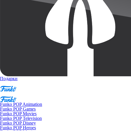
Подарки
Funko POP Animation
Funko POP Games
Funko POP Movies
Funko POP Television
Funko POP Disney
Funko POP Heroes