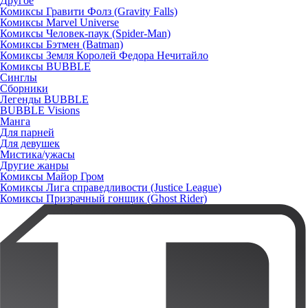
Другое
Комиксы Гравити Фолз (Gravity Falls)
Комиксы Marvel Universe
Комиксы Человек-паук (Spider-Man)
Комиксы Бэтмен (Batman)
Комиксы Земля Королей Федора Нечитайло
Комиксы BUBBLE
Синглы
Сборники
Легенды BUBBLE
BUBBLE Visions
Манга
Для парней
Для девушек
Мистика/ужасы
Другие жанры
Комиксы Майор Гром
Комиксы Лига справедливости (Justice League)
Комиксы Призрачный гонщик (Ghost Rider)