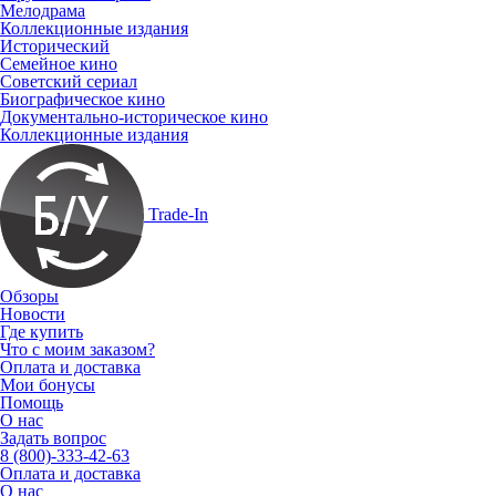
Мелодрама
Коллекционные издания
Исторический
Семейное кино
Советский сериал
Биографическое кино
Документально-историческое кино
Коллекционные издания
Trade-In
Обзоры
Новости
Где купить
Что с моим заказом?
Оплата и доставка
Мои бонусы
Помощь
О нас
Задать вопрос
8 (800)-333-42-63
Оплата и доставка
О нас