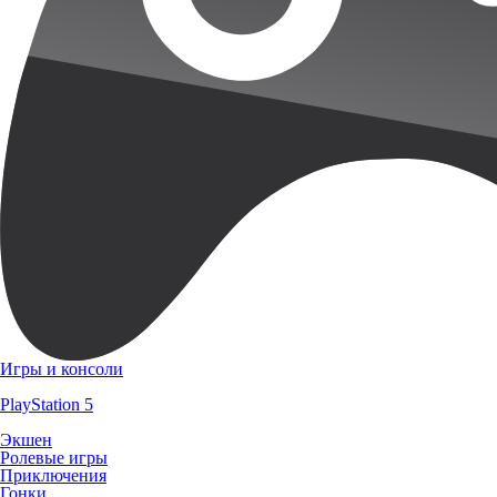
Игры и консоли
PlayStation 5
Экшен
Ролевые игры
Приключения
Гонки