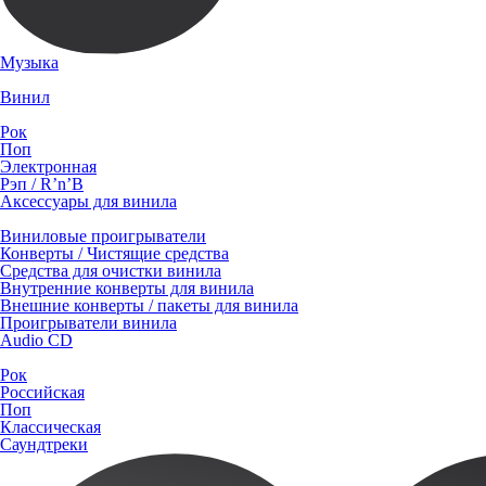
Музыка
Винил
Рок
Поп
Электронная
Рэп / R’n’B
Аксессуары для винила
Виниловые проигрыватели
Конверты / Чистящие средства
Средства для очистки винила
Внутренние конверты для винила
Внешние конверты / пакеты для винила
Проигрыватели винила
Audio CD
Рок
Российская
Поп
Классическая
Саундтреки