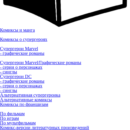
Комиксы и манга
Комиксы о супергероях
Супергерои Marvel
- графические романы
Супергерои Marvel/Графические романы
- серии о персонажах
- синглы
Супергерои DC
- графические романы
- серии о персонажах
- синглы
Альтернативная супергероика
Альтернативные комиксы
Комиксы по франшизам
По фильмам
По играм
По мультфильмам
Комикс-версии литературных произведений