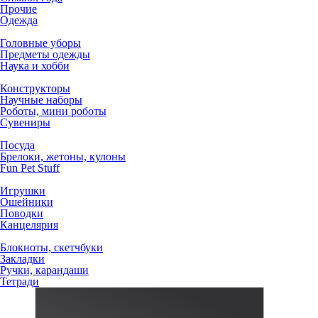
Прочие
Одежда
Головные уборы
Предметы одежды
Наука и хобби
Конструкторы
Научные наборы
Роботы, мини роботы
Сувениры
Посуда
Брелоки, жетоны, кулоны
Fun Pet Stuff
Игрушки
Ошейники
Поводки
Канцелярия
Блокноты, скетчбуки
Закладки
Ручки, карандаши
Тетради