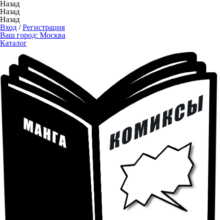
Назад
Назад
Назад
Вход
/
Регистрация
Ваш город:
Москва
Каталог