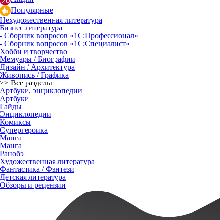
Популярные
Нехудожественная литература
Бизнес литература
- Сборник вопросов «1С:Профессионал»
- Сборник вопросов «1С:Специалист»
Хобби и творчество
Мемуары / Биографии
Дизайн / Архитектура
Живопись / Графика
>> Все разделы
Артбуки, энциклопедии
Артбуки
Гайды
Энциклопедии
Комиксы
Супергероика
Манга
Манга
Ранобэ
Художественная литература
Фантастика / Фэнтези
Детская литература
Обзоры и рецензии