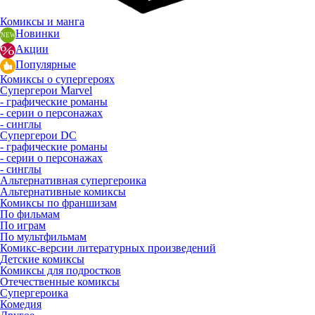
Комиксы и манга
Новинки
Акции
Популярные
Комиксы о супергероях
Супергерои Marvel
- графические романы
- серии о персонажах
- синглы
Супергерои DC
- графические романы
- серии о персонажах
- синглы
Альтернативная супергероика
Альтернативные комиксы
Комиксы по франшизам
По фильмам
По играм
По мультфильмам
Комикс-версии литературных произведений
Детские комиксы
Комиксы для подростков
Отечественные комиксы
Супергероика
Комедия