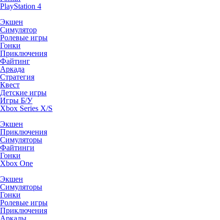
PlayStation 4
Экшен
Симулятор
Ролевые игры
Гонки
Приключения
Файтинг
Аркада
Стратегия
Квест
Детские игры
Игры Б/У
Xbox Series X/S
Экшен
Приключения
Симуляторы
Файтинги
Гонки
Xbox One
Экшен
Симуляторы
Гонки
Ролевые игры
Приключения
Аркады