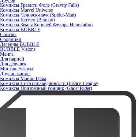
Другое
Комиксы Гравити Фолз (Gravity Falls)
Комиксы Marvel Universe
Комиксы Человек-паук (Spider-Man)
Комиксы Бэтмен (Batman)
Комиксы Земля Королей Федора Нечитайло
Комиксы BUBBLE
Синглы
Сборники
Легенды BUBBLE
BUBBLE Visions
Манга
Для парней
Для девушек
Мистика/ужасы
Другие жанры
Комиксы Майор Гром
Комиксы Лига справедливости (Justice League)
Комиксы Призрачный гонщик (Ghost Rider)