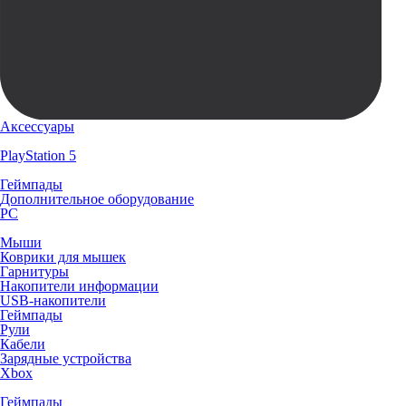
Аксессуары
PlayStation 5
Геймпады
Дополнительное оборудование
PC
Мыши
Коврики для мышек
Гарнитуры
Накопители информации
USB-накопители
Геймпады
Рули
Кабели
Зарядные устройства
Xbox
Геймпады