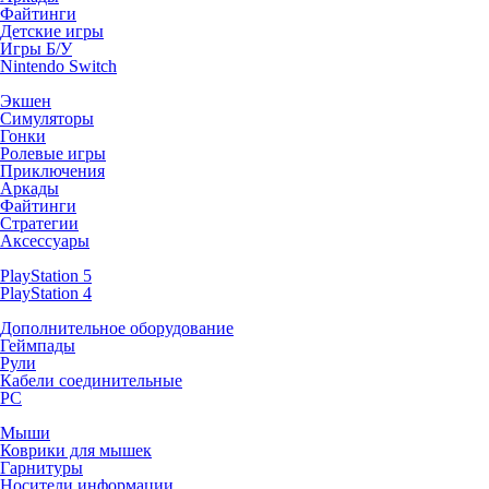
Файтинги
Детские игры
Игры Б/У
Nintendo Switch
Экшен
Симуляторы
Гонки
Ролевые игры
Приключения
Аркады
Файтинги
Стратегии
Аксессуары
PlayStation 5
PlayStation 4
Дополнительное оборудование
Геймпады
Рули
Кабели соединительные
PC
Мыши
Коврики для мышек
Гарнитуры
Носители информации