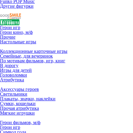
Funko POP Music
Другие фигурки
Герои игр
Герои кино, м/ф
Прочие
Настольные игры
Коллекционные карточные игры
Семейные, для вечеринок
По мотивам фильмов, игр, книг
В дорогу
Игры для детей
Головоломки
Атрибутика
Аксессуары героев
Светильники
Плакаты, значки, наклейки
Сумки, кошельки
Прочая атрибутика
Мягкие игрушки
Герои фильмов, м/ф
Герои игр
Символ года