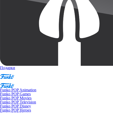
Подарки
Funko POP Animation
Funko POP Games
Funko POP Movies
Funko POP Television
Funko POP Disney
Funko POP Heroes