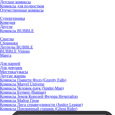
Детские комиксы
Комиксы для подростков
Отечественные комиксы
Супергероика
Комедия
Другое
Комиксы BUBBLE
Синглы
Сборники
Легенды BUBBLE
BUBBLE Visions
Манга
Для парней
Для девушек
Мистика/ужасы
Другие жанры
Комиксы Гравити Фолз (Gravity Falls)
Комиксы Marvel Universe
Комиксы Человек-паук (Spider-Man)
Комиксы Бэтмен (Batman)
Комиксы Земля Королей Федора Нечитайло
Комиксы Майор Гром
Комиксы Лига справедливости (Justice League)
Комиксы Призрачный гонщик (Ghost Rider)